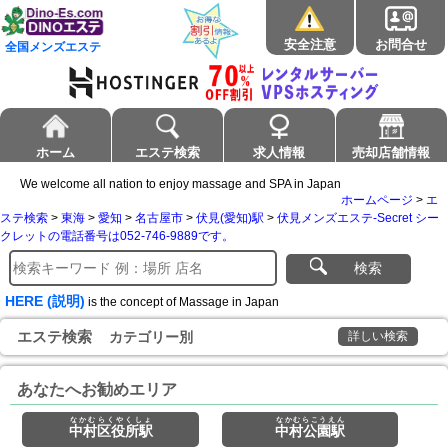
安全注意
お問合せ
全国メンズエステ
ホーム
エステ検索
求人情報
売却店舗情報
We welcome all nation to enjoy massage and SPA in Japan
ホームページ
>
エ
ステ検索
>
東海
>
愛知
>
名古屋市
>
伏見(愛知)駅
>
伏見メンズエステ-Secret シー
クレットの電話番号は052-746-9889です。
検索
HERE (説明)
is the concept of Massage in Japan
エステ検索
カテゴリー別
詳しい検索
あなたへお勧めエリア
なかむらくやくしょ
なかむらこうえん
中村区役所駅
中村公園駅