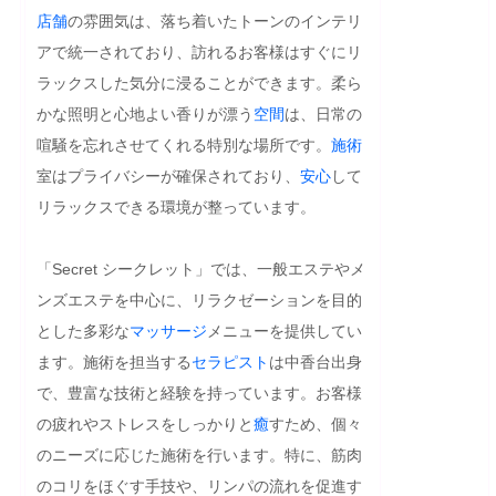
店舗
の雰囲気は、落ち着いたトーンのインテリ
アで統一されており、訪れるお客様はすぐにリ
ラックスした気分に浸ることができます。柔ら
かな照明と心地よい香りが漂う
空間
は、日常の
喧騒を忘れさせてくれる特別な場所です。
施術
室はプライバシーが確保されており、
安心
して
リラックスできる環境が整っています。

「Secret シークレット」では、一般エステやメ
ンズエステを中心に、リラクゼーションを目的
とした多彩な
マッサージ
メニューを提供してい
ます。施術を担当する
セラピスト
は中香台出身
で、豊富な技術と経験を持っています。お客様
の疲れやストレスをしっかりと
癒
すため、個々
のニーズに応じた施術を行います。特に、筋肉
のコリをほぐす手技や、リンパの流れを促進す