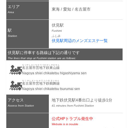
エリア
東海 / 愛知 / 名古屋市
Area
伏見駅
駅
Fushimi
Station
ふしみ
伏見駅周辺のメンズエステ一覧
伏見駅に停車する路線は下記の通りです
The lines that stop at Fushimi station are as follows:
🚂
なごやしえいちかてつひがしやません
名古屋市営地下鉄東山線
Nagoya shiei chikatetsu higashiyama sen
🚂
なごやしえいちかてつつるまいせん
名古屋市営地下鉄鶴舞線
Nagoya shiei chikatetsu tsurumai sen
アクセス
地下鉄伏見駅4番出口より徒歩1分
Access from Station
41 minutes from Fushimi Station
公式HPトラブル発生中
Website is in trouble