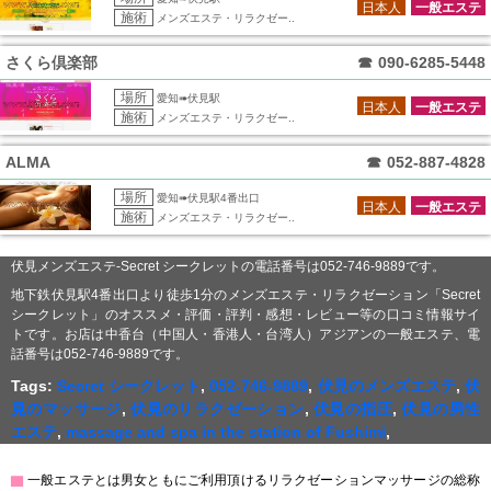
日本人
一般エステ
施術
メンズエステ・リラクゼー..
さくら倶楽部
☎
090-6285-5448
場所
愛知➠伏見駅
日本人
一般エステ
施術
メンズエステ・リラクゼー..
ALMA
☎
052-887-4828
場所
愛知➠伏見駅4番出口
日本人
一般エステ
施術
メンズエステ・リラクゼー..
伏見メンズエステ-Secret シークレットの電話番号は052-746-9889です。
地下鉄伏見駅4番出口より徒歩1分のメンズエステ・リラクゼーション「Secret
シークレット」のオススメ・評価・評判・感想・レビュー等の口コミ情報サイ
トです。お店は中香台（中国人・香港人・台湾人）アジアンの一般エステ、電
話番号は052-746-9889です。
Tags:
Secret シークレット
,
052-746-9889
,
伏見のメンズエステ
,
伏
見のマッサージ
,
伏見のリラクゼーション
,
伏見の指圧
,
伏見の男性
エステ
,
massage and spa in the station of Fushimi
,
▇
一般エステとは男女ともにご利用頂けるリラクゼーションマッサージの総称