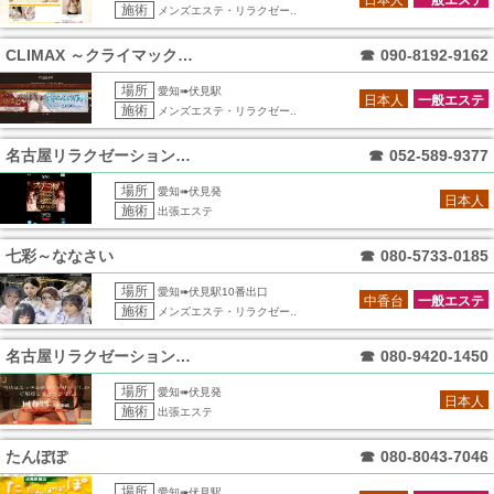
施術
メンズエステ・リラクゼー..
CLIMAX ～クライマックス～
☎
090-8192-9162
場所
愛知➠伏見駅
日本人
一般エステ
施術
メンズエステ・リラクゼー..
名古屋リラクゼーション爽マッサージ倶楽部
☎
052-589-9377
場所
愛知➠伏見発
日本人
施術
出張エステ
七彩～ななさい
☎
080-5733-0185
場所
愛知➠伏見駅10番出口
中香台
一般エステ
施術
メンズエステ・リラクゼー..
名古屋リラクゼーション爽マッサージ倶楽部
☎
080-9420-1450
場所
愛知➠伏見発
日本人
施術
出張エステ
たんぽぽ
☎
080-8043-7046
場所
愛知➠伏見駅