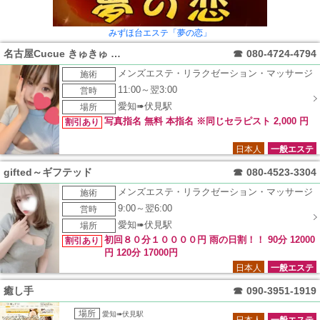
みずほ台エステ「夢の恋」
名古屋Cucue きゅきゅ 伏見
☎
080-4724-4794
メンズエステ・リラクゼーション・マッサージ
施術
11:00～翌3:00
営時
愛知➠伏見駅
場所
写真指名 無料 本指名 ※同じセラピスト 2,000 円
割引あり
日本人
一般エステ
gifted～ギフテッド
☎
080-4523-3304
メンズエステ・リラクゼーション・マッサージ
施術
9:00～翌6:00
営時
愛知➠伏見駅
場所
初回８０分１００００円 雨の日割！！ 90分 12000
割引あり
円 120分 17000円
日本人
一般エステ
癒し手
☎
090-3951-1919
場所
愛知➠伏見駅
日本人
一般エステ