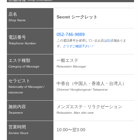
店名
Secret シークレット
Shop Name
052-746-9889
電話番号
この電話番号を使用しているお店は
(2)
店舗ありま
Telephone Number
す。
どうぞご確認下さい！
エステ種類
一般エステ
Category of Massage
Relaxation Massage
セラピスト
中香台（中国人・香港人・台湾人）
Nationality of Massagist /
Chinese/ Hongkongese/ Taiwanese
masseuse
施術内容
メンズエステ・リラクゼーション
Treatment
Relaxation, Man skin care
営業時間
10:00〜翌3:00
Service Hours