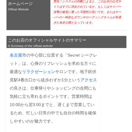
警告！システムの判断によると、このお店の公式サ
ホームページ
イトはすでに消去されているか、もしくはサイバー
Official Website
攻撃の被害に遭った可能性が高いです。またはサー
バーの一時的なダウンやローディングタイムが長過
ぎた為非公開となっています。
このお店のオフィシャルサイトのサマリー
A Summary of the official website
名古屋
市の中心部に位置する「Secret シークレ
ット」は、心身のリフレッシュを求める方々に
最適な
リラクゼーション
サロンです。地下鉄伏
見駅4番出口から徒歩わずか1分という
アクセス
の良さは、仕事帰りやショッピングの合間にも
気軽に立ち寄れるポイントです。営業時間は
10:00から翌3:00までと、遅くまで営業してい
るため、忙しい日常の中でも自分の時間を確保
しやすいのが魅力です。
