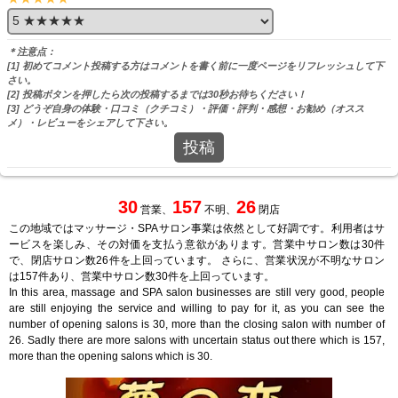
＊注意点：
[1] 初めてコメント投稿する方はコメントを書く前に一度ページをリフレッシュして下
さい。
[2] 投稿ボタンを押したら次の投稿するまでは30秒お待ちください！
[3] どうぞ自身の体験・口コミ（クチコミ）・評価・評判・感想・お勧め（オスス
メ）・レビューをシェアして下さい。
投稿
30
157
26
営業、
不明、
閉店
この地域ではマッサージ・SPAサロン事業は依然として好調です。利用者はサ
ービスを楽しみ、その対価を支払う意欲があります。営業中サロン数は30件
で、閉店サロン数26件を上回っています。 さらに、営業状況が不明なサロン
は157件あり、営業中サロン数30件を上回っています。
In this area, massage and SPA salon businesses are still very good, people
are still enjoying the service and willing to pay for it, as you can see the
number of opening salons is 30, more than the closing salon with number of
26. Sadly there are more salons with uncertain status out there which is 157,
more than the opening salons which is 30.