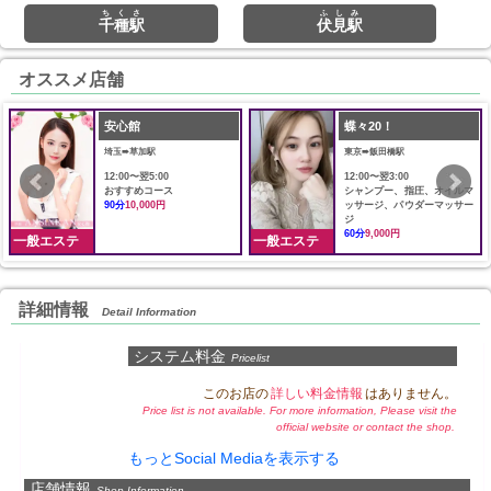
ちくさ
ふしみ
千種駅
伏見駅
オススメ店舗
安心館
蝶々20！
埼玉➠草加駅
東京➠飯田橋駅
12:00〜翌5:00
12:00〜翌3:00
おすすめコース
シャンプー、指圧、オイルマ
90分
10,000円
ッサージ、パウダーマッサー
ジ
60分
9,000円
一般エステ
一般エステ
詳細情報
Detail Information
システム料金
Pricelist
このお店の
詳しい料金情報
はありません。
Price list is not available. For more information, Please visit the
official website or contact the shop.
もっとSocial Mediaを表示する
店舗情報
Shop Information