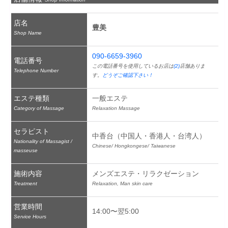
店名
豊美
Shop Name
090-6659-3960
電話番号
この電話番号を使用しているお店は
(2)
店舗ありま
Telephone Number
す。
どうぞご確認下さい！
エステ種類
一般エステ
Category of Massage
Relaxation Massage
セラピスト
中香台（中国人・香港人・台湾人）
Nationality of Massagist /
Chinese/ Hongkongese/ Taiwanese
masseuse
施術内容
メンズエステ・リラクゼーション
Treatment
Relaxation, Man skin care
営業時間
14:00〜翌5:00
Service Hours