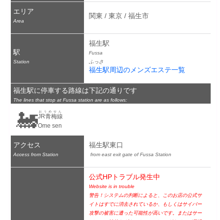
エリア
関東 / 東京 / 福生市
Area
福生駅
駅
Fussa
Station
ふっさ
福生駅周辺のメンズエステ一覧
福生駅に停車する路線は下記の通りです
The lines that stop at Fussa station are as follows:
🚂
おうめせん
JR青梅線
Ome sen
アクセス
福生駅東口
Access from Station
 from east exit gate of Fussa Station
公式HPトラブル発生中
Website is in trouble
警告！システムの判断によると、このお店の公式サ
イトはすでに消去されているか、もしくはサイバー
攻撃の被害に遭った可能性が高いです。またはサー