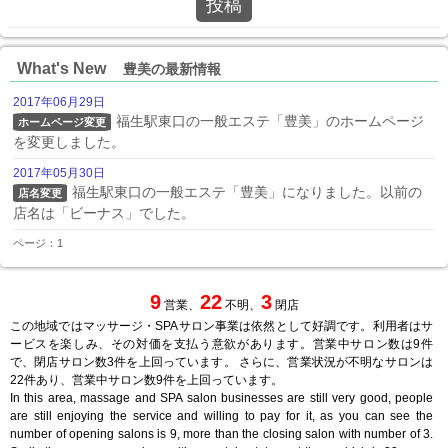
投稿
What's New
豊美の最新情報
2017年06月29日
福生駅東口の一般エステ「豊美」のホームページ
ホームページ変更
を変更しました。
2017年05月30日
福生駅東口の一般エステ「豊美」になりました。以前の
店名変更
店名は「ビーナス」でした。
ページ：1
9
22
3
営業、
不明、
閉店
この地域ではマッサージ・SPAサロン事業は依然として好調です。利用者はサ
ービスを楽しみ、その対価を支払う意欲があります。営業中サロン数は9件
で、閉店サロン数3件を上回っています。 さらに、営業状況が不明なサロンは
22件あり、営業中サロン数9件を上回っています。
In this area, massage and SPA salon businesses are still very good, people
are still enjoying the service and willing to pay for it, as you can see the
number of opening salons is 9, more than the closing salon with number of 3.