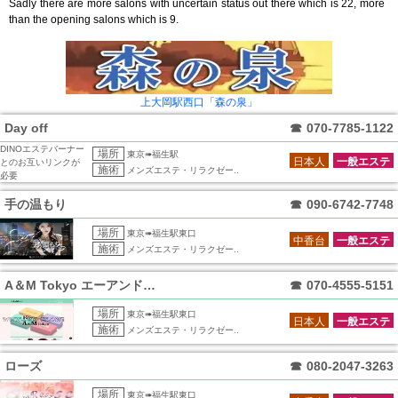
Sadly there are more salons with uncertain status out there which is 22, more
than the opening salons which is 9.
上大岡駅西口「森の泉」
Day off
☎
070-7785-1122
DINOエステバーナー
場所
東京➠福生駅
日本人
一般エステ
とのお互いリンクが
施術
メンズエステ・リラクゼー..
必要
手の温もり
☎
090-6742-7748
場所
東京➠福生駅東口
中香台
一般エステ
施術
メンズエステ・リラクゼー..
A＆M Tokyo エーアンドエムトーキ
☎
070-4555-5151
場所
東京➠福生駅東口
日本人
一般エステ
施術
メンズエステ・リラクゼー..
ローズ
☎
080-2047-3263
場所
東京➠福生駅東口