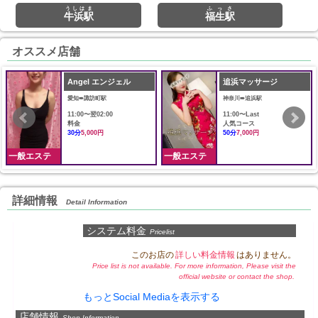
うしはま
ふっさ
牛浜駅
福生駅
オススメ店舗
Angel エンジェル
追浜マッサージ
愛知➠諏訪町駅
神奈川➠追浜駅
11:00〜翌02:00
11:00〜Last
料金
人気コース
30分
5,000円
50分
7,000円
一般エステ
一般エステ
詳細情報
Detail Information
システム料金
Pricelist
このお店の
詳しい料金情報
はありません。
Price list is not available. For more information, Please visit the
official website or contact the shop.
もっとSocial Mediaを表示する
店舗情報
Shop Information