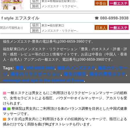
場所
東京➠青梅線福生駅東口か..
中香台
一般エステ
施術
メンズエステ・リラクゼー..
f style エフスタイル
☎
080-6998-3938
場所
東京➠福生駅東口
日本人
一般エステ
閉店の可能性あり
施術
メンズエステ・リラクゼー..
福生メンズエステ-豊美の電話番号は090-6659-3960です。
福生駅東口のメンズエステ・リラクゼーション「豊美」のオススメ・評価・評
判・感想・レビュー等の口コミ情報サイトです。お店は中香台（中国人・香港
人・台湾人）アジアンの一般エステ、電話番号は090-6659-3960です。
Tags:
豊美
,
090-6659-3960
,
福生のメンズエステ
,
福生のマッサー
ジ
,
福生のリラクゼーション
,
福生の指圧
,
福生の男性エステ
,
massage and spa in the station of Fussa
,
▇
一般エステとは男女ともにご利用頂けるリラクゼーションマッサージの総称
で、女性セラピストによる指圧、パウダーやオイルマッサージ、アカスリを受
けられます。
▇
▇
整体院は男女共にご利用頂ける体のバランス調整を目的とした中国式健康
マッサージです。
▇
タイ古式は男女共にご利用頂けるタイの伝統的なマッサージで、指圧による
揉みだけでなく四肢を曲げ伸ばすストレッチも行います。