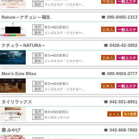
中香台
一般エステ
施術
メンズエステ・リラクゼー..
Nature～ナチュレ～福生
☎
090-8485-1313
場所
東京➠福生駅東口
日本人
一般エステ
施術
メンズエステ・リラクゼー..
ナチュラ～NATURA～
☎
0428-42-3852
場所
東京➠福生駅東口
日本人
一般エステ
施術
メンズエステ・リラクゼー..
Men’s Este Bliss
☎
080-9403-3777
場所
東京➠福生駅東口
日本人
一般エステ
施術
メンズエステ・リラクゼー..
タイリラックス
☎
042-551-8951
場所
東京➠福生駅西口
タイ人
タイ古式
施術
タイ式マッサージ
雅 みやび
☎
042-808-7892