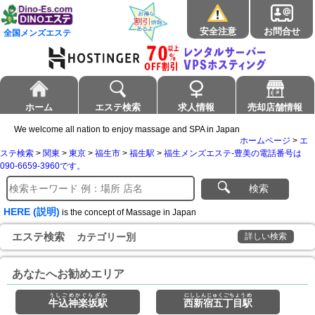
安全注意
お問合せ
全国メンズエステ
ホーム
エステ検索
求人情報
売却店舗情報
We welcome all nation to enjoy massage and SPA in Japan
ホームページ
>
エ
ステ検索
>
関東
>
東京
>
福生市
>
福生駅
>
福生メンズエステ-豊美の電話番号は
090-6659-3960です。
検索
HERE (説明)
is the concept of Massage in Japan
エステ検索
カテゴリー別
詳しい検索
あなたへお勧めエリア
うしごめかぐらざか
にししんじゅくごちょうめ
牛込神楽坂駅
西新宿五丁目駅