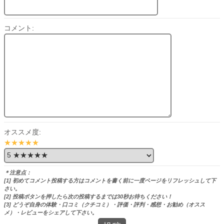
コメント:
オススメ度:
★★★★★
＊注意点：
[1] 初めてコメント投稿する方はコメントを書く前に一度ページをリフレッシュして下
さい。
[2] 投稿ボタンを押したら次の投稿するまでは30秒お待ちください！
[3] どうぞ自身の体験・口コミ（クチコミ）・評価・評判・感想・お勧め（オスス
メ）・レビューをシェアして下さい。