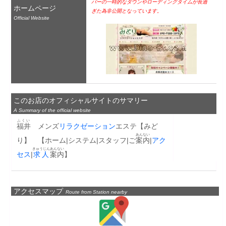
バーの一時的なダウンやローディングタイムが長過
ホームページ
ぎた為非公開となっています。
Official Website
このお店のオフィシャルサイトのサマリー
A Summary of the official website
ふくい
福井
　メンズ
リラクゼーション
エステ【みど
あんない
り】　【ホーム|システム|スタッフ|ご
案内
|
アク
きゅうじん
あんない
セス
|
求人
案内
】
アクセスマップ
Route from Station nearby