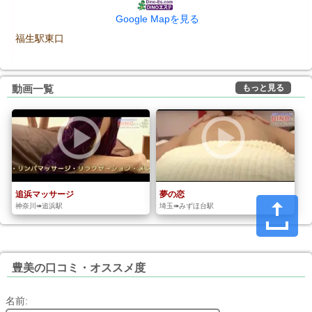
Google Mapを見る
福生駅東口
もっと見る
動画一覧
追浜マッサージ
夢の恋
神奈川➠追浜駅
埼玉➠みずほ台駅
豊美の口コミ・オススメ度
名前: