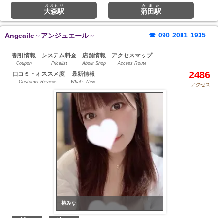
おおもり
かまた
大森駅
蒲田駅
☎
090-2081-1935
Angeaile～アンジュエール～
割引情報
システム料金
店舗情報
アクセスマップ
Coupon
Pricelist
About Shop
Access Route
2486
口コミ・オススメ度
最新情報
Customer Reviews
What's New
アクセス
椿みな
椿みな