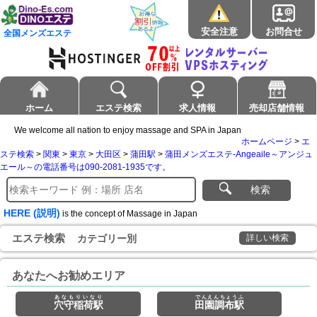
安全注意
お問合せ
全国メンズエステ
ホーム
エステ検索
求人情報
売却店舗情報
We welcome all nation to enjoy massage and SPA in Japan
ホームページ
>
エ
ステ検索
>
関東
>
東京
>
大田区
>
蒲田駅
>
蒲田メンズエステ-Angeaile～アンジュ
エール～の電話番号は090-2081-1935です。
検索
HERE (説明)
is the concept of Massage in Japan
エステ検索
カテゴリー別
詳しい検索
あなたへお勧めエリア
あなもりいなり
でんえんちょうふ
穴守稲荷駅
田園調布駅