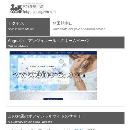
🚂
とうきゅうたまがわせん
東急多摩川線
Tokyu tamagawa sen
アクセス
蒲田駅南口
Access from Station
 from south exit gate of Kamata Station
Angeaile～アンジュエール～のホームページ
Official Website
このお店のオフィシャルサイトのサマリー
A Summary of the official website