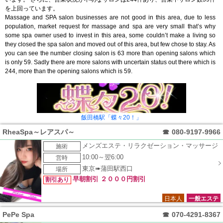
を上回っています。
Massage and SPA salon businesses are not good in this area, due to less
population, market request for massage and spa are very small that’s why
some spa owner used to invest in this area, some couldn’t make a living so
they closed the spa salon and moved out of this area, but few chose to stay. As
you can see the number closing salon is 63 more than opening salons which
is only 59. Sadly there are more salons with uncertain status out there which is
244, more than the opening salons which is 59.
飯田橋駅「蝶々20！」
RheaSpa～レアスパ～
☎
080-9197-9966
メンズエステ・リラクゼーション・マッサージ
施術
10:00～翌6:00
営時
東京➠蒲田駅西口
場所
早朝割引 ２０００円割引
割引あり
日本人
一般エステ
PePe Spa
☎
070-4291-8367