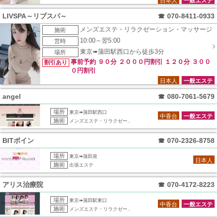
日本人
一般エステ
LIVSPA～リブスパ～
☎
070-8411-0933
メンズエステ・リラクゼーション・マッサージ
施術
10:00～翌5:00
営時
東京➠蒲田駅西口から徒歩3分
場所
事前予約 ９０分 ２０００円割引 １２０分 ３００
割引あり
０円割引
日本人
一般エステ
angel
☎
080-7061-5679
場所
東京➠蒲田駅西口
中香台
一般エステ
施術
メンズエステ・リラクゼー..
BITボイン
☎
070-2326-8758
場所
東京➠蒲田発
日本人
施術
出張エステ
アリス治療院
☎
070-4172-8223
場所
東京➠蒲田駅東口
中香台
一般エステ
施術
メンズエステ・リラクゼー..