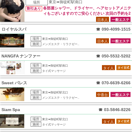
東京➠御徒町駅南口
場所
各部屋シャワー、ドライヤー、ヘアセットアメニテ
割引あり
ィもございますのでご安心ください 次回の予約を2
4時間以内に 取ったら5000円引き ※こちらはフリーでのご案
日本人
一般エステ
内となります ※スパニストの指名をご希望される場合には当
ロイヤルスパ
☎
090-4099-1515
日電話口にてお伝えください ※指名料は別途発生いたします
※予約は1か月先のスケジュールまで可能で前倒しや後ろ倒し
場所
東京➠御徒町駅南口
の【変更も可能】！！ ※こちらの割引予約を使用した場合の
日本人
一般エステ
施術
メンズエステ・リラクゼー..
変更やキャンセルは不可で料金はお支払いいただきます ※お
支払いいただけない場合は当店の利用が一時的に不可能となり
NANGFA ナンファー
ます
☎
050-5532-5202
場所
東京➠御徒町駅南口
タイ人
タイ古式
施術
タイ式マッサージ
Sweet パレス
☎
070-6639-6266
場所
東京➠御徒町駅北口
中香台
一般エステ
施術
メンズエステ・リラクゼー..
Siam Spa
☎
03-5846-8226
場所
東京➠御徒町駅北口
タイ人
タイ古式
施術
タイ式マッサージ