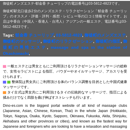
御徒町メンズエステ-郁金香 チューリップの電話番号は03-5812-4823です。
御徒町駅北口徒歩2分のメンズエステ・リラクゼーション「郁金香 チューリッ
プ」のオススメ・評価・評判・感想・レビュー等の口コミ情報サイトです。お
店は中香台（中国人・香港人・台湾人）アジアンの一般エステ、電話番号は03-
5812-4823です。
Tags:
郁金香 チューリップ
,
03-5812-4823
,
御徒町のメンズエステ
,
御徒町のマッサージ
,
御徒町のリラクゼーション
,
御徒町の指圧
,
御
徒町の男性エステ
,
massage and spa in the station of
Okachimachi
,
▇
一般エステとは男女ともにご利用頂けるリラクゼーションマッサージの総称
で、女性セラピストによる指圧、パウダーやオイルマッサージ、アカスリを受
けられます。
▇
▇
整体院は男女共にご利用頂ける体のバランス調整を目的とした中国式健康
マッサージです。
▇
タイ古式は男女共にご利用頂けるタイの伝統的なマッサージで、指圧による
揉みだけでなく四肢を曲げ伸ばすストレッチも行います。
Dino-es.com is the biggest portal website of all kind of massage clubs
(Japanese, Asian, Chinese, Korean, Thai) in the whole Japan (Hokkaido,
Tokyo, Nagoya, Osaka, Kyoto, Sapporo, Okinawa, Fukuoka, Akita, Shinjuku,
Akihabara and other provinces or cities), and known as the fastest way for
Japanese and foreigners who are looking to have a relaxation and massaging