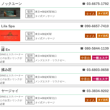
ノックユーン
☎
03-6675-1792
場所
東京➠御徒町駅南口
タイ人
タイ古式
施術
タイ式マッサージ
Lila Spa
☎
090-6657-7410
場所
東京➠御徒町駅
タイ人
タイ古式
施術
タイ式マッサージ
えん
☎
080-5844-1139
縁
En
DINOエステバーナー
場所
東京➠御徒町駅南口
中香台
一般エステ
とのお互いリンクが
施術
メンズエステ・リラクゼー..
必要
揉み匠
☎
03-6803-0658
DINOエステバーナー
場所
東京➠御徒町駅南口
中香台
一般エステ
とのお互いリンクが
施術
メンズエステ・リラクゼー..
必要
ヤージャイ
☎
03-3834-9202
DINOエステバーナー
場所
東京➠御徒町駅北口
タイ人
タイ古式
とのお互いリンクが
施術
タイ式マッサージ
必要