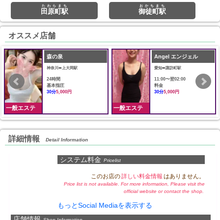
たわらまち
おかちまち
田原町駅
御徒町駅
オススメ店舗
森の泉
Angel エンジェル
神奈川➠上大岡駅
愛知➠諏訪町駅
24時間
11:00〜翌02:00
基本指圧
料金
30分
5,000円
30分
5,000円
一般エステ
一般エステ
詳細情報
Detail Information
システム料金
Pricelist
このお店の
詳しい料金情報
はありません。
Price list is not available. For more information, Please visit the
official website or contact the shop.
もっとSocial Mediaを表示する
店舗情報
Shop Information