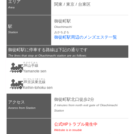
エリア
関東 / 東京 / 台東区
Area
御徒町駅
駅
Okachimachi
Station
おかちまち
御徒町駅周辺のメンズエステ一覧
御徒町駅に停車する路線は下記の通りです
The lines that stop at Okachimachi station are as follows:
🚂
やまのてせん
JR山手線
Yamanote sen
🚂
けいひんとうほくせん
JR京浜東北線
Keihin-tohoku sen
御徒町駅北口徒歩2分
アクセス
2 minutes from north exit gate of Okachimachi 
Access from Station
Station
公式HPトラブル発生中
Website is in trouble