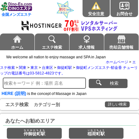
安全注意
お問合せ
全国メンズエステ
ホーム
エステ検索
求人情報
売却店舗情報
We welcome all nation to enjoy massage and SPA in Japan
ホームページ
>
エ
ステ検索
>
関東
>
東京
>
台東区
>
御徒町駅
>
御徒町メンズエステ-郁金香 チューリ
ップの電話番号は03-5812-4823です。
検索
HERE (説明)
is the concept of Massage in Japan
エステ検索
カテゴリー別
詳しい検索
あなたへお勧めエリア
なかおかちまち
いなりちょう
仲御徒町駅
稲荷町駅