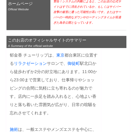
警告！システムの判断によると、このお店の公式サ
ホームページ
イトはすでに消去されているか、もしくはサイバー
Official Website
攻撃の被害に遭った可能性が高いです。またはサー
バーの一時的なダウンやローディングタイムが長過
ぎた為非公開となっています。
このお店のオフィシャルサイトのサマリー
A Summary of the official website
郁金香 チューリップは、
東京
都台東区に位置す
る
リラクゼーション
サロンで、
御徒町
駅北口か
ら徒歩わずか2分の好立地にあります。11:00か
ら23:00まで営業しており、仕事帰りやショッ
ピングの合間に気軽に立ち寄れるのが魅力で
す。店内に一歩足を踏み入れると、心地よい香
りと落ち着いた雰囲気が広がり、日常の喧騒を
忘れさせてくれます。

施術
は、一般エステやメンズエステを中心に、