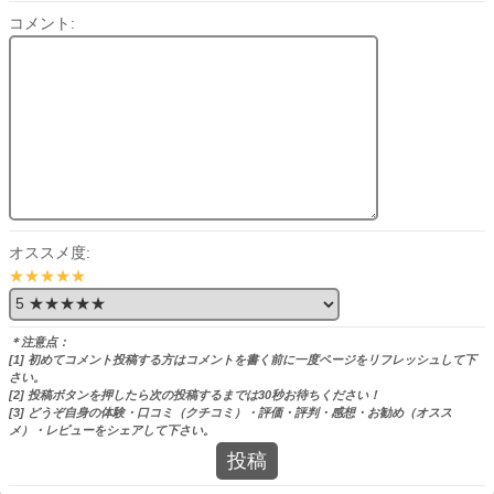
コメント:
オススメ度:
★★★★★
＊注意点：
[1] 初めてコメント投稿する方はコメントを書く前に一度ページをリフレッシュして下
さい。
[2] 投稿ボタンを押したら次の投稿するまでは30秒お待ちください！
[3] どうぞ自身の体験・口コミ（クチコミ）・評価・評判・感想・お勧め（オスス
メ）・レビューをシェアして下さい。
投稿