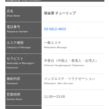
店名
郁金香 チューリップ
Shop Name
電話番号
03-5812-4823
Telephone Number
エステ種類
一般エステ
Category of Massage
Relaxation Massage
セラピスト
中香台（中国人・香港人・台湾人）
Nationality of Massagist /
Chinese/ Hongkongese/ Taiwanese
masseuse
施術内容
メンズエステ・リラクゼーション
Treatment
Relaxation, Man skin care
営業時間
11:00〜23:00
Service Hours