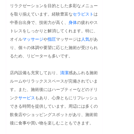
リラクゼーションを目的とした多彩なメニュー
を取り揃えています。経験豊富な
セラピスト
は
中香台出身で、技術力が高く、
身体
の疲れやス
トレスをしっかりと解消してくれます。特に、
オイル
マッサージ
や
指圧
マッサージは
人気
があ
り、個々の体調や要望に応じた施術が受けられ
るため、リピーターも多いです。

店内設備も充実しており、
清潔
感あふれる施術
ルームやリラックススペースが完備されていま
す。また、施術後にはハーブティーなどのドリ
ンク
サービス
もあり、心身ともにリフレッシュ
できる時間を提供しています。周辺には多くの
飲食店やショッピングスポットがあり、施術前
後に食事や買い物を楽しむこともできます。
