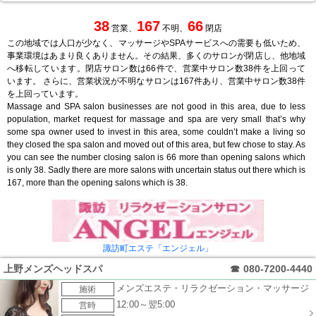
38
167
66
営業、
不明、
閉店
この地域では人口が少なく、マッサージやSPAサービスへの需要も低いため、
事業環境はあまり良くありません。その結果、多くのサロンが閉店し、他地域
へ移転しています。閉店サロン数は66件で、営業中サロン数38件を上回って
います。 さらに、営業状況が不明なサロンは167件あり、営業中サロン数38件
を上回っています。
Massage and SPA salon businesses are not good in this area, due to less
population, market request for massage and spa are very small that’s why
some spa owner used to invest in this area, some couldn’t make a living so
they closed the spa salon and moved out of this area, but few chose to stay. As
you can see the number closing salon is 66 more than opening salons which
is only 38. Sadly there are more salons with uncertain status out there which is
167, more than the opening salons which is 38.
諏訪町エステ「エンジェル」
上野メンズヘッドスパ
☎
080-7200-4440
メンズエステ・リラクゼーション・マッサージ
施術
12:00～翌5:00
営時