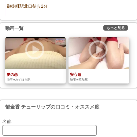
御徒町駅北口徒歩2分
もっと見る
動画一覧
夢の恋
安心館
埼玉➠みずほ台駅
埼玉➠草加駅
郁金香 チューリップの口コミ・オススメ度
名前: