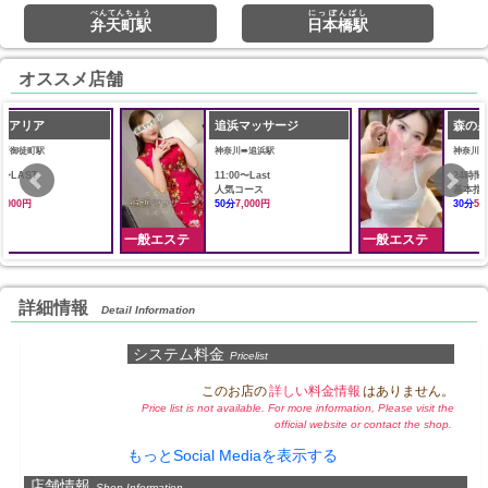
べんてんちょう
にっぽんばし
弁天町駅
日本橋駅
オススメ店舗
追浜マッサージ
森の泉
神奈川➠追浜駅
神奈川➠上大岡駅
11:00〜Last
24時間
人気コース
基本指圧
50分
7,000円
30分
5,000円
一般エステ
一般エステ
詳細情報
Detail Information
システム料金
Pricelist
このお店の
詳しい料金情報
はありません。
Price list is not available. For more information, Please visit the
official website or contact the shop.
もっとSocial Mediaを表示する
店舗情報
Shop Information