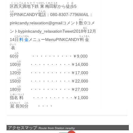
く
にしてんま
ちかてつ
ひがし
うめだ
えき
とほ
区
西天満
地下鉄
東
梅田
駅
から
徒歩
5
ふん
でんわ
分
PINKCANDY
電話
：080-8307-7796MAIL：
すう
pinkcandy.relaxation@gmailコメント
数
:0コメ
ねん
ントbypinkcandy_relaxationTweet2018
年
12月
にち
りょうきん
りょうきん
14
日
料金
メニューMenuPINKCANDY
料金
ひょう
表
ふん
60
分
　　　・・・・・・・・・・￥9,000　　
ふん
100
分
　　・・・・・・・・・・￥14,000　　
ふん
120
分
　　・・・・・・・・・・￥17,000　　
ふん
150
分
　　・・・・・・・・・・￥22,000　　
ふん
180
分
　　・・・・・・・・・・￥27,000　　
しめい
りょう
指名
料
　　・・・・・・・・・・￥1,000　　
えんちょう
ふん
延長
30
分
　　・・・・
アクセスマップ
Route from Station nearby