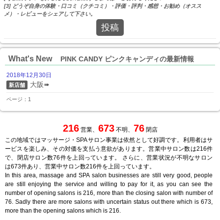
[3] どうぞ自身の体験・口コミ（クチコミ）・評価・評判・感想・お勧め（オスス
メ）・レビューをシェアして下さい。
投稿
What's New
PINK CANDY ピンクキャンディの最新情報
2018年12月30日
大阪➠
新店舗
ページ：1
216
673
76
営業、
不明、
閉店
この地域ではマッサージ・SPAサロン事業は依然として好調です。利用者はサ
ービスを楽しみ、その対価を支払う意欲があります。営業中サロン数は216件
で、閉店サロン数76件を上回っています。 さらに、営業状況が不明なサロン
は673件あり、営業中サロン数216件を上回っています。
In this area, massage and SPA salon businesses are still very good, people
are still enjoying the service and willing to pay for it, as you can see the
number of opening salons is 216, more than the closing salon with number of
76. Sadly there are more salons with uncertain status out there which is 673,
more than the opening salons which is 216.