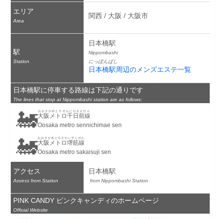
エリア
関西 / 大阪 / 大阪市
Area
日本橋駅
駅
Nippombashi
Station
にっぽんばし
日本橋駅周辺のメンズエステ一覧
日本橋駅に停車する路線は下記の通りです
The lines that stop at Nippombashi station are as follows:
🚂
おおさかめとろせんにちまえせん
大阪メトロ千日前線
Oosaka metro sennichimae sen
🚂
おおさかめとろさかいすじせん
大阪メトロ堺筋線
Oosaka metro sakaisuji sen
アクセス
日本橋駅
Access from Station
 from Nippombashi Station
PINK CANDY ピンクキャンディのホームページ
Official Website