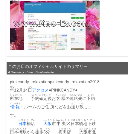
このお店のオフィシャルサイトのサマリー
A Summary of the official website
pinkcandy_relaxationpinkcandy_relaxation2018
ねん
にち
年
12月14
日
アクセス
●PINKCANDY●　　
しょざいち
よ
やく
かくてい
ご
きゃくさま
れんらく
さき
よ
やく
所在地
予
約
確定
後
お
客様
の
連絡
先
に
予
約
じょうほう
じゅうしょ
おく
いた
情報
・ルームのご
住所
などをお
送
り
致
しま
す。
にほんばし
てん
おおさか
し
ちゅうおう
く
にほんばし
ちかてつ
日本
橋
店
大阪
市
中央
区
日本橋
地下鉄
にほんばし
えき
とほ
ふん
うめだ
てん
おおさか
し
きた
日本橋
駅
から
徒歩
5
分
梅田
店
大阪
市
北