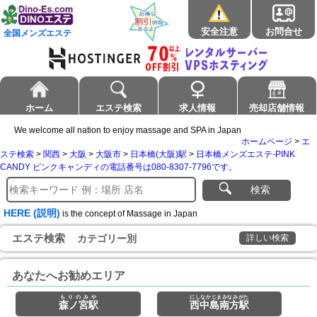
安全注意
お問合せ
全国メンズエステ
ホーム
エステ検索
求人情報
売却店舗情報
We welcome all nation to enjoy massage and SPA in Japan
ホームページ
>
エ
ステ検索
>
関西
>
大阪
>
大阪市
>
日本橋(大阪)駅
>
日本橋メンズエステ-PINK
CANDY ピンクキャンディの電話番号は080-8307-7796です。
検索
HERE (説明)
is the concept of Massage in Japan
エステ検索
カテゴリー別
詳しい検索
あなたへお勧めエリア
もりのみや
にしなかじまみなみがた
森ノ宮駅
西中島南方駅