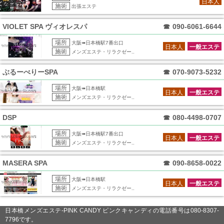
日本人
施術
出張エステ
VIOLET SPA ヴィオレスパ
☎
090-6061-6644
場所
大阪➠日本橋駅7番出口
日本人
一般エステ
施術
メンズエステ・リラクゼー..
ぶるーべりーSPA
☎
070-9073-5232
場所
大阪➠日本橋駅
日本人
一般エステ
施術
メンズエステ・リラクゼー..
DSP
☎
080-4498-0707
場所
大阪➠日本橋駅7番出口
日本人
一般エステ
施術
メンズエステ・リラクゼー..
MASERA SPA
☎
090-8658-0022
場所
大阪➠日本橋駅
日本人
一般エステ
施術
メンズエステ・リラクゼー..
日本橋メンズエステ-PINK CANDY ピンクキャンディの電話番号は080-8307-
7796です。