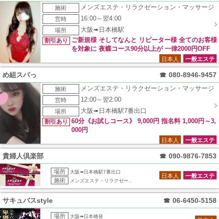
になります。 ＊本指名・特別指名対象外 ＊他のイベントと併
メンズエステ・リラクゼーション・マッサージ
施術
用不可 ＊90分以上のコースが対象
16:00～翌4:00
営時
大阪➠日本橋駅
場所
ご新規様 そしてなんと リピーター様 全てのお客様
割引あり
を対象に 夜蝶コース90分以上が 一律2000円OFF
日本人
一般エステ
め組スパっ
☎
080-8946-9457
メンズエステ・リラクゼーション・マッサージ
施術
12:00～翌2:00
営時
大阪➠日本橋駅7番出口
場所
60分《お試しコース》 9,000円 指名料 1,000円～3,
割引あり
000円
日本人
一般エステ
貴婦人倶楽部
☎
090-9876-7853
場所
大阪➠日本橋駅7番出口
日本人
一般エステ
施術
メンズエステ・リラクゼー..
サキュバスstyle
☎
06-6450-5158
場所
大阪➠日本橋発