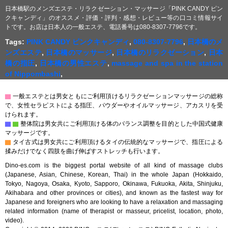
日本橋駅のメンズエステ・リラクゼーション・マッサージ「PINK CANDY ピン
クキャンディ」のオススメ・評価・評判・感想・レビュー等の口コミ情報サイ
トです。お店は日本人の一般エステ、電話番号は080-8307-7796です。
Tags:
PINK CANDY ピンクキャンディ
,
080-8307-7796
,
日本橋のメ
ンズエステ
,
日本橋のマッサージ
,
日本橋のリラクゼーション
,
日本
橋の指圧
,
日本橋の男性エステ
,
massage and spa in the station
of Nippombashi
,
▇
一般エステとは男女ともにご利用頂けるリラクゼーションマッサージの総称
で、女性セラピストによる指圧、パウダーやオイルマッサージ、アカスリを受
けられます。
▇
▇
整体院は男女共にご利用頂ける体のバランス調整を目的とした中国式健康
マッサージです。
▇
タイ古式は男女共にご利用頂けるタイの伝統的なマッサージで、指圧による
揉みだけでなく四肢を曲げ伸ばすストレッチも行います。
Dino-es.com is the biggest portal website of all kind of massage clubs
(Japanese, Asian, Chinese, Korean, Thai) in the whole Japan (Hokkaido,
Tokyo, Nagoya, Osaka, Kyoto, Sapporo, Okinawa, Fukuoka, Akita, Shinjuku,
Akihabara and other provinces or cities), and known as the fastest way for
Japanese and foreigners who are looking to have a relaxation and massaging
related information (name of therapist or masseur, pricelist, location, photo,
video).