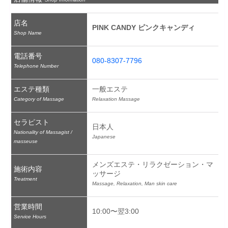
店名
PINK CANDY ピンクキャンディ
Shop Name
電話番号
080-8307-7796
Telephone Number
エステ種類
一般エステ
Category of Massage
Relaxation Massage
セラピスト
日本人
Nationality of Massagist /
Japanese
masseuse
メンズエステ・リラクゼーション・マ
施術内容
ッサージ
Treatment
Massage, Relaxation, Man skin care
営業時間
10:00〜翌3:00
Service Hours