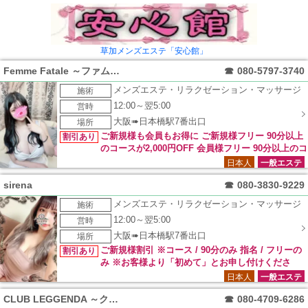
草加メンズエステ「安心館」
Femme Fatale ～ファムファタール～
☎
080-5797-3740
メンズエステ・リラクゼーション・マッサージ
施術
12:00～翌5:00
営時
大阪➠日本橋駅7番出口
場所
ご新規様も会員もお得に ご新規様フリー 90分以上
割引あり
のコースが2,000円OFF 会員様フリー 90分以上のコ
ースが1,000円OFF ご新規様・リピーター様共に 利用可能なイ
日本人
一般エステ
ベントになります。 ＊他のイベントと併用不可 ＊90分以上の
sirena
☎
080-3830-9229
コースが対象 新人セラピスト限定 90分以上のコースが2,000
円OFF ご新規様・リピーター様共に 利用可能なイベントにな
メンズエステ・リラクゼーション・マッサージ
施術
ります。 ＊NEWマークが付いているセラピストが対象 ＊本指
12:00～翌5:00
営時
名の方は適応外 ＊他のイベントと併用不可 ＊90分以上のコー
スが対象 FFランド未体験のお客様へ フリー 2,000円OFF10分
大阪➠日本橋駅7番出口
場所
サービス パネル指名 1,000円OFF10分サービス ご新規様限定
ご新規様割引 ※コース / 90分のみ 指名 / フリーの
割引あり
のイベントになります。 ＊特別指名対象外 ＊他のイベントと
み ※お客様より「初めて」とお申し付けくださ
併用不可 ＊90分以上のコースが対象 みんなで行こうよOFFラ
い。
日本人
一般エステ
ンド 2名様で…1,000円OFF 3名様で…2,000円OFF 4名様で…
3,000円OFF ご新規様・リピーター様共に 利用可能なイベント
CLUB LEGGENDA ～クラブレジェンダ～
☎
080-4709-6286