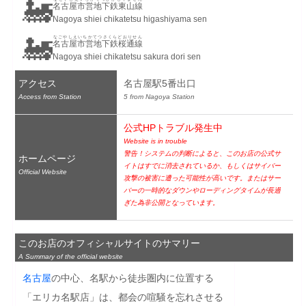
🚂
名古屋市営地下鉄東山線
Nagoya shiei chikatetsu higashiyama sen
🚂
なごやしえいちかてつさくらどおりせん
名古屋市営地下鉄桜通線
Nagoya shiei chikatetsu sakura dori sen
アクセス
名古屋駅5番出口
Access from Station
5 from Nagoya Station
公式HPトラブル発生中
Website is in trouble
警告！システムの判断によると、このお店の公式サ
ホームページ
イトはすでに消去されているか、もしくはサイバー
Official Website
攻撃の被害に遭った可能性が高いです。またはサー
バーの一時的なダウンやローディングタイムが長過
ぎた為非公開となっています。
このお店のオフィシャルサイトのサマリー
A Summary of the official website
名古屋
の中心、名駅から徒歩圏内に位置する
「エリカ名駅店」は、都会の喧騒を忘れさせる