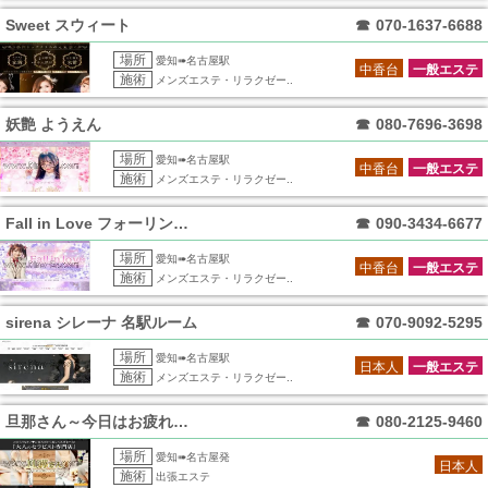
Sweet スウィート
☎
070-1637-6688
場所
愛知➠名古屋駅
中香台
一般エステ
施術
メンズエステ・リラクゼー..
妖艶 ようえん
☎
080-7696-3698
場所
愛知➠名古屋駅
中香台
一般エステ
施術
メンズエステ・リラクゼー..
Fall in Love フォーリンラブ
☎
090-3434-6677
場所
愛知➠名古屋駅
中香台
一般エステ
施術
メンズエステ・リラクゼー..
sirena シレーナ 名駅ルーム
☎
070-9092-5295
場所
愛知➠名古屋駅
日本人
一般エステ
施術
メンズエステ・リラクゼー..
旦那さん～今日はお疲れですか～
☎
080-2125-9460
場所
愛知➠名古屋発
日本人
施術
出張エステ