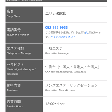
店名
エリカ名駅店
Shop Name
052-562-9966
電話番号
この電話番号を使用しているお店は
(2)
店舗ありま
Telephone Number
す。
どうぞご確認下さい！
エステ種類
一般エステ
Category of Massage
Relaxation Massage
セラピスト
中香台（中国人・香港人・台湾人）
Nationality of Massagist /
Chinese/ Hongkongese/ Taiwanese
masseuse
施術内容
メンズエステ・リラクゼーション
Treatment
Relaxation, Man skin care
営業時間
12:00〜Last
Service Hours