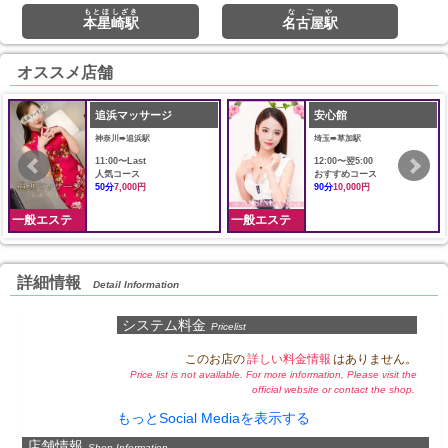
もとほしざき
なごや
本星崎駅
名古屋駅
オススメ店舗
追浜マッサージ
安心館
神奈川➠追浜駅
埼玉➠草加駅
11:00〜Last
12:00〜翌5:00
人気コース
おすすめコース
50分
7,000円
90分
10,000円
一般エステ
一般エステ
詳細情報
Detail Information
システム料金
Pricelist
このお店の
詳しい料金情報
はありません。
Price list is not available. For more information, Please visit the
official website or contact the shop.
もっとSocial Mediaを表示する
店舗情報
Shop Information