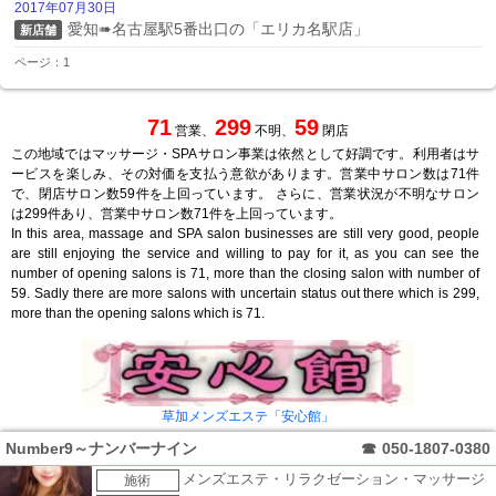
2017年07月30日
愛知➠名古屋駅5番出口の「エリカ名駅店」
新店舗
ページ：1
71
299
59
営業、
不明、
閉店
この地域ではマッサージ・SPAサロン事業は依然として好調です。利用者はサ
ービスを楽しみ、その対価を支払う意欲があります。営業中サロン数は71件
で、閉店サロン数59件を上回っています。 さらに、営業状況が不明なサロン
は299件あり、営業中サロン数71件を上回っています。
In this area, massage and SPA salon businesses are still very good, people
are still enjoying the service and willing to pay for it, as you can see the
number of opening salons is 71, more than the closing salon with number of
59. Sadly there are more salons with uncertain status out there which is 299,
more than the opening salons which is 71.
草加メンズエステ「安心館」
Number9～ナンバーナイン
☎
050-1807-0380
メンズエステ・リラクゼーション・マッサージ
施術