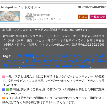
Notgeil ～ノットガイル～
☎
090-9546-8307
場所
愛知➠名古屋駅
日本人
一般エステ
施術
メンズエステ・リラクゼー..
名古屋メンズエステ-エリカ名駅店の電話番号は052-562-9966です。
名古屋駅5番出口のメンズエステ・リラクゼーション「エリカ名駅店」のオスス
メ・評価・評判・感想・レビュー等の口コミ情報サイトです。お店は中香台
（中国人・香港人・台湾人）アジアンの一般エステ、電話番号は052-562-9966
です。
Tags:
エリカ名駅店
,
052-562-9966
,
名古屋のメンズエステ
,
名古屋
のマッサージ
,
名古屋のリラクゼーション
,
名古屋の指圧
,
名古屋の
男性エステ
,
massage and spa in the station of Nagoya
,
▇
一般エステとは男女ともにご利用頂けるリラクゼーションマッサージの総称
で、女性セラピストによる指圧、パウダーやオイルマッサージ、アカスリを受
けられます。
▇
▇
整体院は男女共にご利用頂ける体のバランス調整を目的とした中国式健康
マッサージです。
▇
タイ古式は男女共にご利用頂けるタイの伝統的なマッサージで、指圧による
揉みだけでなく四肢を曲げ伸ばすストレッチも行います。