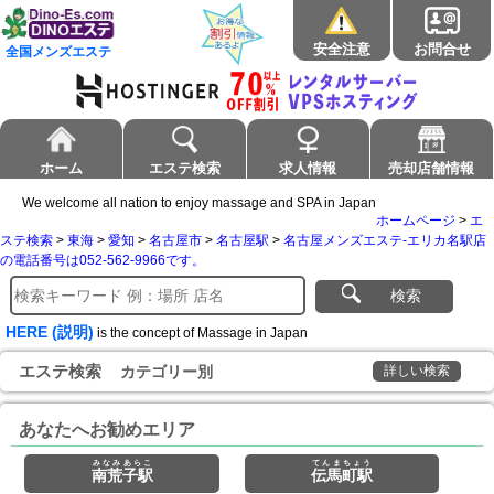
安全注意
お問合せ
全国メンズエステ
ホーム
エステ検索
求人情報
売却店舗情報
We welcome all nation to enjoy massage and SPA in Japan
ホームページ
>
エ
ステ検索
>
東海
>
愛知
>
名古屋市
>
名古屋駅
>
名古屋メンズエステ-エリカ名駅店
の電話番号は052-562-9966です。
検索
HERE (説明)
is the concept of Massage in Japan
エステ検索
カテゴリー別
詳しい検索
あなたへお勧めエリア
みなみあらこ
てんまちょう
南荒子駅
伝馬町駅