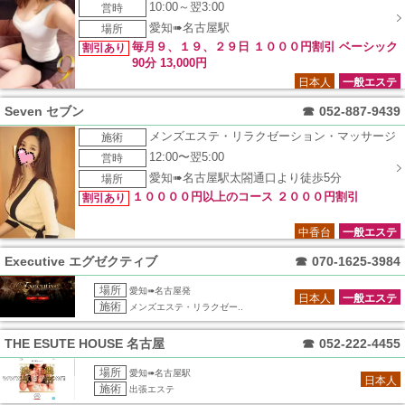
10:00～翌3:00
営時
愛知➠名古屋駅
場所
毎月９、１９、２９日 １０００円割引 ベーシック
割引あり
90分 13,000円
日本人
一般エステ
Seven セブン
☎
052-887-9439
メンズエステ・リラクゼーション・マッサージ
施術
12:00〜翌5:00
営時
愛知➠名古屋駅太閤通口より徒歩5分
場所
１００００円以上のコース ２０００円割引
割引あり
中香台
一般エステ
Executive エグゼクティブ
☎
070-1625-3984
場所
愛知➠名古屋発
日本人
一般エステ
施術
メンズエステ・リラクゼー..
THE ESUTE HOUSE 名古屋
☎
052-222-4455
場所
愛知➠名古屋駅
日本人
施術
出張エステ