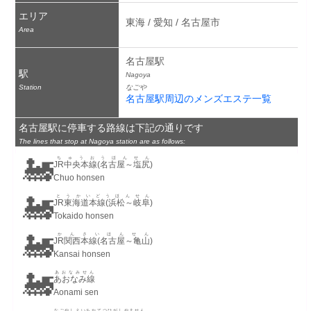
エリア
東海 / 愛知 / 名古屋市
Area
名古屋駅
駅
Nagoya
Station
なごや
名古屋駅周辺のメンズエステ一覧
名古屋駅に停車する路線は下記の通りです
The lines that stop at Nagoya station are as follows:
🚂
ちゅうおうほんせん
JR中央本線(名古屋～塩尻)
Chuo honsen
🚂
とうかいどうほんせん
JR東海道本線(浜松～岐阜)
Tokaido honsen
🚂
かんさいほんせん
JR関西本線(名古屋～亀山)
Kansai honsen
🚂
あおなみせん
あおなみ線
Aonami sen
なごやしえいちかてつひがしやません