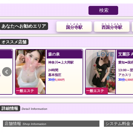
検索
こくぶんじ
にしこくぶんじ
あなたへお勧めエリア
国分寺駅
西国分寺駅
オススメ店舗
森の泉
艾麗莎 Alisa Spa
神奈川➠上大岡駅
愛知➠国府駅
24時間
13:00～翌1:00
基本指圧
アカスリ
30分
30分
5,000円
4,000円
一般エステ
一般エステ
詳細情報
Detail Information
店舗情報
システム料金
Shop Information
P