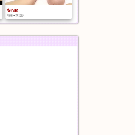
安心館
埼玉➠草加駅