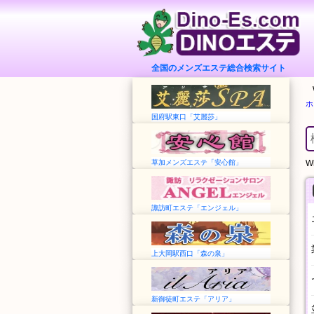
全国のメンズエステ総合検索サイト
ホ
国府駅東口「艾麗莎」
草加メンズエステ「安心館」
Wh
諏訪町エステ「エンジェル」
上大岡駅西口「森の泉」
新御徒町エステ「アリア」