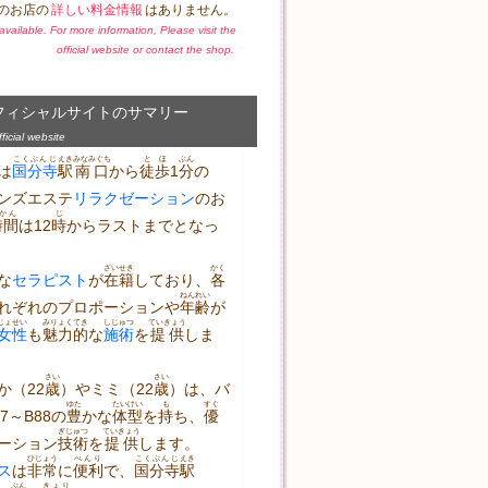
のお店の
詳しい料金情報
はありません。
t available. For more information, Please visit the
official website or contact the shop.
フィシャルサイトのサマリー
icial website
こくぶんじ
えき
みなみぐち
とほ
ぶん
は
国分寺
駅
南口
から
徒歩
1
分
の
ンズエステ
リラクゼーション
のお
かん
じ
時間
は12
時
からラストまでとなっ
ざいせき
かく
な
セラピスト
が
在籍
しており、
各
ねんれい
れぞれのプロポーションや
年齢
が
じょせい
みりょく
てき
しじゅつ
ていきょう
女性
も
魅力
的
な
施術
を
提供
しま
さい
さい
か（22
歳
）やミミ（22
歳
）は、バ
ゆた
たいけい
も
すぐ
7～B88の
豊
かな
体型
を
持
ち、
優
ぎじゅつ
ていきょう
ーション
技術
を
提供
します。
ひじょう
べんり
こくぶんじ
えき
ス
は
非常
に
便利
で、
国分寺
駅
ぶん
きょり