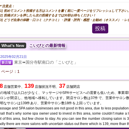
＊注意点：
[1] 初めてコメント投稿する方はコメントを書く前に一度ページをリフレッシュして下さい
[2] 投稿ボタンを押したら次の投稿するまでは30秒お待ちください！
[3] どうぞ自身の体験・口コミ（クチコミ）・評価・評判・感想・お勧め（オススメ）・
投稿
What's New
こいびとの最新情報
2025年02月21日
東京➠国分寺駅南口の「こいびと」
新店舗
ページ：1
8
139
37
店舗営業中、
店舗状況不明、
店舗閉店
の地域では人口が少なく、マッサージやSPAサービスへの需要も低いため、事業
ロンが閉店し、他地域へ移転しています。閉店サロン数は37件で、営業中サロン数
明なサロンは139件あり、営業中サロン数18件を上回っています。
ssage and SPA salon businesses are not good in this area, due to less population
all that’s why some spa owner used to invest in this area, some couldn’t make a 
t of this area, but few chose to stay. As you can see the number closing salon is
dly there are more salons with uncertain status out there which is 139, more than 