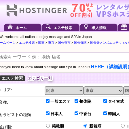
ホーム
エステ検索
求人情報
We welcome all nation to enjoy massage and SPA in Japan
ームページ
>
エステ検索
>
関東
>
東京
>
国分寺市
>
国分寺駅
>
国分寺メンズエステ-こいびとの
HERE（詳細説明
at you need to know about Massage and Spa in Japan is
エステ検索
カテゴリー別
エリア:
一般エステ
整体院
タイ古式
業種:
日本人
中香台
韓国人
セラピストの種類:
掲載順
新着順
並び順: