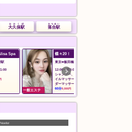
おおくぼ
おちあい
大久保駅
落合駅
蝶々20！
夢の恋
東京➠飯田橋駅
埼玉➠みずほ台
12:00〜翌3:00
12:00～Last
シャンプー、指圧、オ
オール泡コース
イルマッサージ、パウ
90分
11,000円
ダーマッサージ
60分
9,000円
一般エステ
一般エステ
ricelist