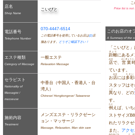
こ
店名
Price list is no
こいびと
Shop Name
070-4447-6514
このお店のオ
電話番号
この電話番号を使用しているお店は
(2)
店
A Summary of the off
Telephone Number
舗あります。
どうぞご確認下さい！
「こいびと」
きょり
距離
にあるメ
エステ種類
一般エステ
みせ
えいぎょう
じ
店
で、
営業
Category of Massage
Relaxation Massage
ています。
みせ
たさい
お
店
には
多彩
セラピスト
中香台（中国人・香港人・台
スタッフはそ
Nationality of
湾人）
こと
異
なり、どの
Massagist /
Chinese/ Hongkongese/ Taiwanese
masseuse
す。
たと
例
えば、いち
メンズエステ・リラクゼーシ
ストサイズB8
施術内容
ョン・マッサージ
れたリラクゼ
Treatment
Massage, Relaxation, Man skin care
また、
アクセ
みなみぐち
とほ