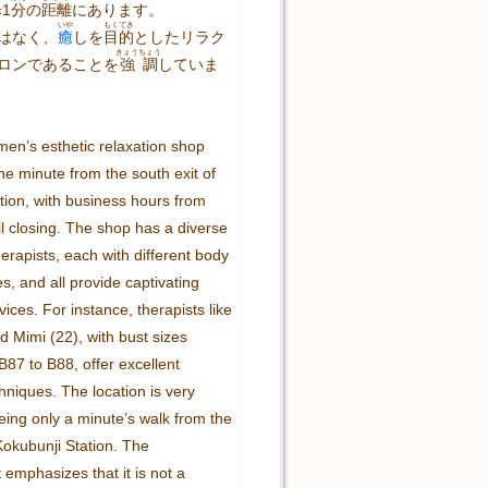
歩
1
分
の
距離
にあります。
いや
もくてき
はなく、
癒
しを
目的
としたリラク
きょうちょう
ロンであることを
強調
していま
 men’s esthetic relaxation shop 
ne minute from the south exit of 
tion, with business hours from 
l closing. The shop has a diverse 
herapists, each with different body 
, and all provide captivating 
vices. For instance, therapists like 
d Mimi (22), with bust sizes 
87 to B88, offer excellent 
hniques. The location is very 
eing only a minute’s walk from the 
Kokubunji Station. The 
emphasizes that it is not a 