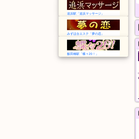
追浜駅「追浜マッサージ」
みずほ台エステ「夢の恋」
飯田橋駅「蝶々20！」
ilAria アリア
安心館
東京➠新御徒町駅
埼玉➠草加駅
12:00〜LAST
12:00〜翌5:00
料金
おすすめコース
60分
90分
8,000円
10,000円
般エステ
一般エステ