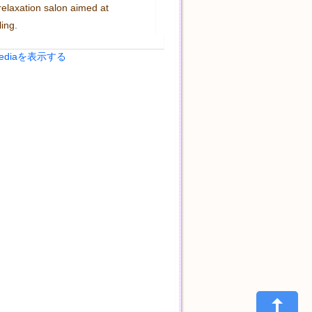
relaxation salon aimed at 
ling.
Mediaを表示する