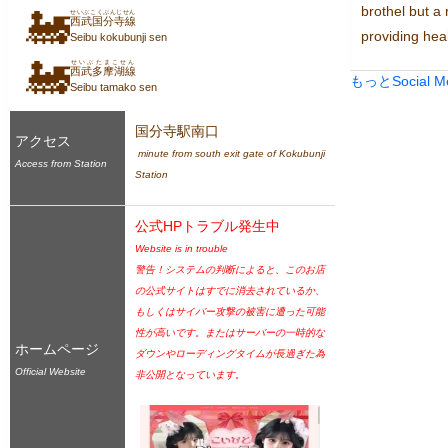
brothel but a 
🚂
せいぶこくぶんじせん
西武国分寺線
providing hea
Seibu kokubunji sen
🚂
せいぶたまこせん
西武多摩湖線
もっとSocial 
Seibu tamako sen
国分寺駅南口
アクセス
 minute from south exit gate of Kokubunji 
Access from Station
Station
公式HPトラブル発生中
Website is in trouble
警告！システムの判断によると、このお店
の公式サイトはすでに消去されているか、
もしくはサイバー攻撃の被害に遭った可能
性が高いです。またはサーバーの一時的な
ホームページ
ダウンやローディングタイムが長過ぎた為
Official Website
非公開となっています。