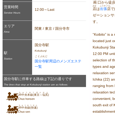
南口
から
徒
営業時間
みせ
ふうぞく
てん
店
は
出張
店
で
12:00～Last
Service Hours
ゼーションサ
す。
エリア
関東 / 東京 / 国分寺市
Area
“Koibito” is a
located just o
国分寺駅
Kokubunji Sta
Kokubunji
駅
12:00 PM unti
こくぶんじ
Station
selection of t
国分寺駅周辺のメンズエステ
一覧
types and ages
relaxation ser
国分寺駅に停車する路線は下記の通りです
Ichika (22) an
The lines that stop at Kokubunji station are as follows:
ranging from B
relaxation tec
🚂
ちゅうおうほんせん
JR中央本線(東京～塩尻)
convenient, b
Chuo honsen
south exit of 
🚂
ちゅうおうせん
JR中央線(快速)
establishment 
Chuo sen