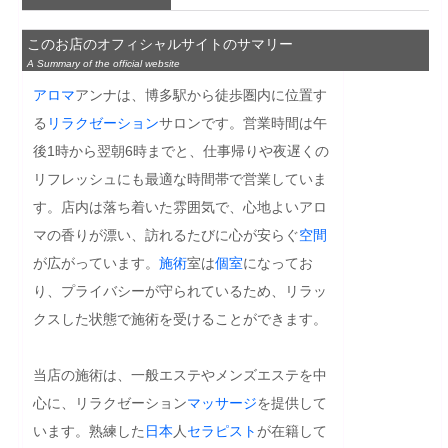
このお店のオフィシャルサイトのサマリー
A Summary of the official website
アロマ
アンナは、博多駅から徒歩圏内に位置す
る
リラクゼーション
サロンです。営業時間は午
後1時から翌朝6時までと、仕事帰りや夜遅くの
リフレッシュにも最適な時間帯で営業していま
す。店内は落ち着いた雰囲気で、心地よいアロ
マの香りが漂い、訪れるたびに心が安らぐ
空間
が広がっています。
施術
室は
個室
になってお
り、プライバシーが守られているため、リラッ
クスした状態で施術を受けることができます。

当店の施術は、一般エステやメンズエステを中
心に、リラクゼーション
マッサージ
を提供して
います。熟練した
日本
人
セラピスト
が在籍して