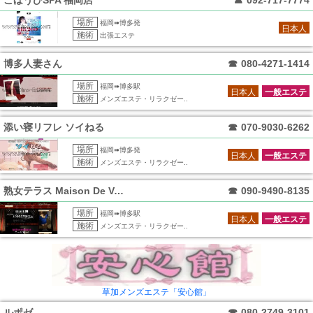
ごほうびSPA 福岡店
☎
092-717-7774
場所
福岡➠博多発
日本人
施術
出張エステ
博多人妻さん
☎
080-4271-1414
場所
福岡➠博多駅
日本人
一般エステ
施術
メンズエステ・リラクゼー..
添い寝リフレ ソイねる
☎
070-9030-6262
場所
福岡➠博多発
日本人
一般エステ
施術
メンズエステ・リラクゼー..
熟女テラス Maison De Voce
☎
090-9490-8135
場所
福岡➠博多駅
日本人
一般エステ
施術
メンズエステ・リラクゼー..
草加メンズエステ「安心館」
ルポゼ
☎
080-2749-3101