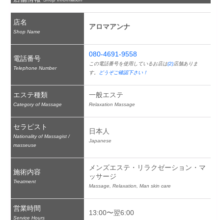
店名
アロマアンナ
Shop Name
080-4691-9558
電話番号
この電話番号を使用しているお店は
(2)
店舗ありま
Telephone Number
す。
どうぞご確認下さい！
エステ種類
一般エステ
Category of Massage
Relaxation Massage
セラピスト
日本人
Nationality of Massagist /
Japanese
masseuse
メンズエステ・リラクゼーション・マ
施術内容
ッサージ
Treatment
Massage, Relaxation, Man skin care
営業時間
13:00〜翌6:00
Service Hours