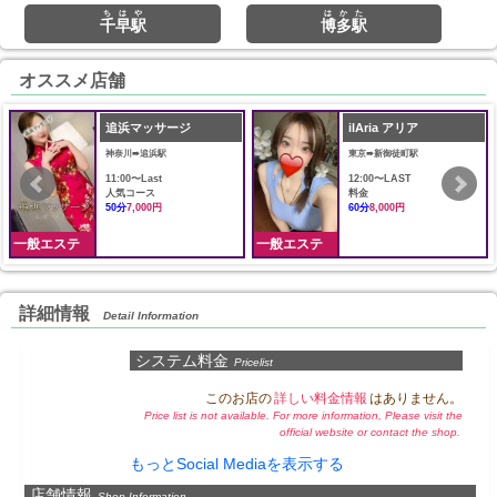
ちはや
はかた
千早駅
博多駅
オススメ店舗
追浜マッサージ
ilAria アリア
神奈川➠追浜駅
東京➠新御徒町駅
11:00〜Last
12:00〜LAST
人気コース
料金
50分
7,000円
60分
8,000円
一般エステ
一般エステ
詳細情報
Detail Information
システム料金
Pricelist
このお店の
詳しい料金情報
はありません。
Price list is not available. For more information, Please visit the
official website or contact the shop.
もっとSocial Mediaを表示する
店舗情報
Shop Information