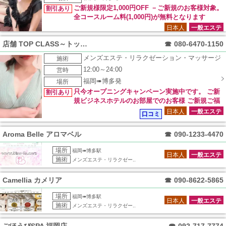
ご新規様限定1,000円OFF －ご新規のお客様対象。
割引あり
全コースルーム料(1,000円)が無料となります
日本人
一般エステ
店舗 TOP CLASS～トップクラス～
☎
080-6470-1150
メンズエステ・リラクゼーション・マッサージ
施術
12:00～24:00
営時
福岡➠博多発
場所
只今オープニングキャンペーン実施中です。 ご新
割引あり
規ビジネスホテルのお部屋でのお客様 ご新規ご福
岡市内中心部のご自宅のお客様 リピートご利用の皆様 ※通常
日本人
一般エステ
口コミ
価格より5000円オフ！
Aroma Belle アロマベル
☎
090-1233-4470
場所
福岡➠博多駅
日本人
一般エステ
施術
メンズエステ・リラクゼー..
Camellia カメリア
☎
090-8622-5865
場所
福岡➠博多駅
日本人
一般エステ
施術
メンズエステ・リラクゼー..