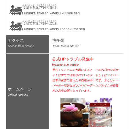
🚂
ふくおかしえいちかてつくうこうせん
福岡市営地下鉄空港線
Fukuoka shiei chikatetsu kuukou sen
🚂
ふくおかしえいちかてつななくません
福岡市営地下鉄七隈線
Fukuoka shiei chikatetsu nanakuma sen
アクセス
博多発
Access from Station
 from Hakata Station
公式HPトラブル発生中
Website is in trouble
警告！システムの判断によると、このお店の公式サ
イトはすでに消去されているか、もしくはサイバー
攻撃の被害に遭った可能性が高いです。またはサー
バーの一時的なダウンやローディングタイムが長過
ホームページ
ぎた為非公開となっています。
Official Website