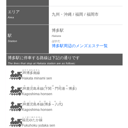
エリア
九州・沖縄 / 福岡 / 福岡市
Area
博多駅
駅
Hakata
Station
はかた
博多駅周辺のメンズエステ一覧
博多駅に停車する路線は下記の通りです
The lines that stop at Hakata station are as follows:
🚂
はかたみなみせん
JR博多南線
Hakata minami sen
🚂
かごしまほんせん
JR鹿児島本線(下関・門司港～博多)
Kagoshima honsen
🚂
かごしまほんせん
JR鹿児島本線(博多～八代)
Kagoshima honsen
🚂
ふくほくゆたかせん
福北ゆたか線
Fukuhoku yutaka sen