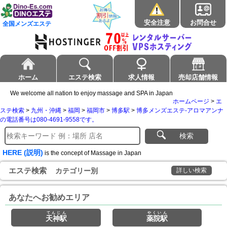
安全注意
お問合せ
全国メンズエステ
ホーム
エステ検索
求人情報
売却店舗情報
We welcome all nation to enjoy massage and SPA in Japan
ホームページ
>
エ
ステ検索
>
九州・沖縄
>
福岡
>
福岡市
>
博多駅
>
博多メンズエステ-アロマアンナ
の電話番号は080-4691-9558です。
検索
HERE (説明)
is the concept of Massage in Japan
エステ検索
カテゴリー別
詳しい検索
あなたへお勧めエリア
てんじん
やくいん
天神駅
薬院駅