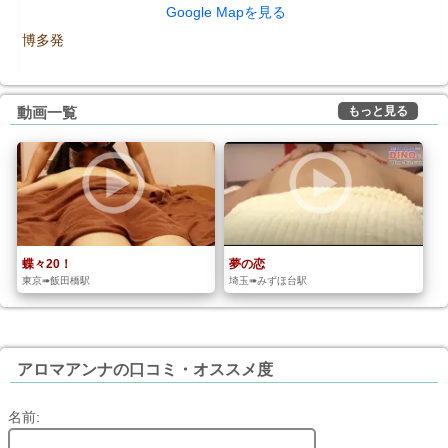
Google Mapを見る
博多発
もっと見る
動画一覧
蝶々20！
夢の恋
東京➠飯田橋駅
埼玉➠みずほ台駅
アロマアンナの口コミ・オススメ度
名前: