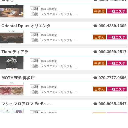
場所
福岡➠博多駅
中香台
一般エステ
施術
メンズエステ・リラクゼー..
Oriental Dplus オリエンタ
☎
080-4289-1369
場所
福岡➠博多駅
日本人
一般エステ
施術
メンズエステ・リラクゼー..
Tiara ティアラ
☎
080-3999-2517
場所
福岡➠博多駅
中香台
一般エステ
施術
メンズエステ・リラクゼー..
MOTHERS 博多店
☎
070-7777-0896
場所
福岡➠博多駅
日本人
一般エステ
施術
メンズエステ・リラクゼー..
マシュマロアロマ FarFa ファーファ
☎
080-9065-4547
場所
福岡➠博多駅
日本人
一般エステ
施術
メンズエステ・リラクゼー..