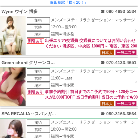
飯田橋駅「蝶々20！」
Wynn ウイン 博多
☎
080-4693-5534
メンズエステ・リラクゼーション・マッサージ
施術
12:00～翌3:00
営時
福岡➠博多発
場所
出張エリア/交通費 交通費についてはお問い合わせ
割引あり
ください 博多区、中央区 1000円～ 南区、東区 200
0円～ 西区、早良区、城南区 3000円～ チェンジ 3000円 キャ
日本人
一般エステ
ンセル 3000円交通費
Green chord グリーンコード
☎
070-4133-4651
メンズエステ・リラクゼーション・マッサージ
施術
11:00～Last
営時
福岡➠博多駅
場所
事前予約割引 前日までのご予約で90分・120分コー
割引あり
スが2,000円OFF 当日予約割引 当日のご予約でも90
分・120分コースが1,000円OFF！！
日本人
一般エステ
SPA REGALIA～スパレガリア～
☎
080-3166-3564
メンズエステ・リラクゼーション・マッサージ
施術
10:00～翌2:00
営時
福岡➠博多駅
場所