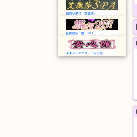
国府駅東口「艾麗莎」
飯田橋駅「蝶々20！」
草加メンズエステ「安心館」