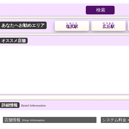
検索
しおじり
ひろおか
あなたへお勧めエリア
塩尻駅
広丘駅
オススメ店舗
詳細情報
Detail Information
店舗情報
システム料金
Shop Information
P