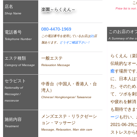
こ
店名
Price list is no
楽園～らくえん～
Shop Name
080-4470-1969
このお店のオ
電話番号
この電話番号を使用しているお店は
(2)
店
A Summary of the off
Telephone Number
舗あります。
どうぞご確認下さい！
らくえん（楽
エステ種類
一般エステ
伝統的なオー
Category of Massage
Relaxation Massage
癒
す場所です
に、日本人は
セラピスト
中香台（中国人・香港人・台
た。そのため
Nationality of
湾人）
て、ツボを刺
Massagist /
Chinese/ Hongkongese/ Taiwanese
masseuse
や疲れを解消
も期待できま
メンズエステ・リラクゼーシ
ージ
も行い、
施術内容
ョン・マッサージ
2021-06
Treatment
Massage, Relaxation, Man skin care
ストレスから