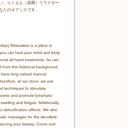
い。らくえん（楽園）リラクゼー
なたのオアシスです。

ise) Relaxation is a place in 
you can heal your mind and body 
ional all-hand treatments. As can 
 from the historical background, 
 have long valued manual 
herefore, at our store, we use 
nd techniques to stimulate 
oints and promote lymphatic 
 swelling and fatigue. Additionally, 
 detoxification effects. We also 
atic massages for the decollete 
ancing your beauty. Come and 