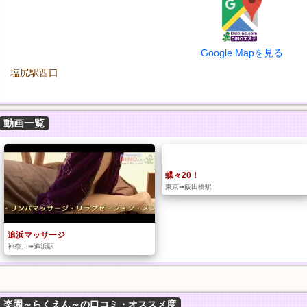
Google Mapを見る
塩尻駅西口
動画一覧
蝶々20！
東京➠飯田橋駅
追浜マッサージ
神奈川➠追浜駅
楽園～らくえん～の口コミ・オススメ度