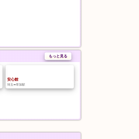
もっと見る
安心館
埼玉➠草加駅