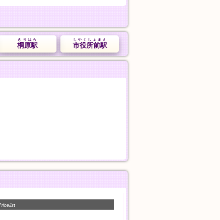
きりはら
しやくしょまえ
桐原駅
市役所前駅
ricelist