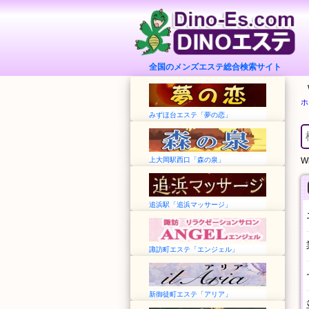
全国のメンズエステ総合検索サイト
ホ
みずほ台エステ「夢の恋」
上大岡駅西口「森の泉」
Wh
追浜駅「追浜マッサージ」
諏訪町エステ「エンジェル」
新御徒町エステ「アリア」