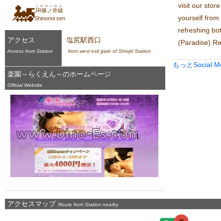
visit our stor
🚂
しののいせん
JR篠ノ井線
yourself from 
Shinonoi sen
refreshing bo
アクセス
塩尻駅西口
(Paradise) Re
Access from Station
 from west exit gate of Shiojiri Station
もっとSocial 
楽園～らくえん～のホームページ
Official Website
アクセスマップ
Route from Station nearby