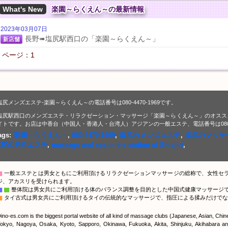
What's New
楽園～らくえん～の最新情報
2023年03月07日
長野➠塩尻駅西口の「楽園～らくえん～」
新店舗
ページ：1
塩尻メンズエステ-楽園～らくえん～の電話番号は080-4470-1969です。
塩尻駅西口のメンズエステ・リラクゼーション・マッサージ「楽園～らくえん～」のオスス
イトです。お店は中香台（中国人・香港人・台湾人）アジアンの一般エステ、電話番号は080-44
ags:
楽園～らくえん～
,
080-4470-1969
,
塩尻のメンズエステ
,
塩尻のマッサ
塩尻の男性エステ
,
massage and spa in the station of Shiojiri
,
▇
一般エステとは男女ともにご利用頂けるリラクゼーションマッサージの総称で、女性セ
ジ、アカスリを受けられます。
▇
▇
整体院は男女共にご利用頂ける体のバランス調整を目的とした中国式健康マッサージ
▇
タイ古式は男女共にご利用頂けるタイの伝統的なマッサージで、指圧による揉みだけでな
ino-es.com is the biggest portal website of all kind of massage clubs (Japanese, Asian, Chi
okyo, Nagoya, Osaka, Kyoto, Sapporo, Okinawa, Fukuoka, Akita, Shinjuku, Akihabara and