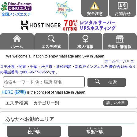
安全注意
お問合せ
全国メンズエステ
ホーム
エステ検索
求人情報
売却店舗情報
We welcome all nation to enjoy massage and SPA in Japan
ホームページ
>
エ
ステ検索
>
関東
>
千葉
>
松戸市
>
新松戸駅
>
新松戸メンズエステ-夢百合 ゆめゆり
の電話番号は080-9677-8955です。
検索
HERE (説明)
is the concept of Massage in Japan
エステ検索
カテゴリー別
詳しい検索
あなたへお勧めエリア
まつど
ときわだいら
松戸駅
常盤平駅