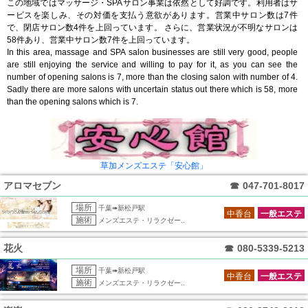
この地域ではマッサージ・SPAサロン事業は依然として好調です。利用者はサ
ービスを楽しみ、その対価を支払う意欲があります。営業中サロン数は7件
で、閉店サロン数4件を上回っています。 さらに、営業状況が不明なサロンは
58件あり、営業中サロン数7件を上回っています。
In this area, massage and SPA salon businesses are still very good, people
are still enjoying the service and willing to pay for it, as you can see the
number of opening salons is 7, more than the closing salon with number of 4.
Sadly there are more salons with uncertain status out there which is 58, more
than the opening salons which is 7.
草加メンズエステ「安心館」
アロマセブン
☎
047-701-8017
場所
千葉➠新松戸駅
中香台
一般エステ
施術
メンズエステ・リラクゼー..
花火
☎
080-5339-5213
場所
千葉➠新松戸駅
中香台
一般エステ
施術
メンズエステ・リラクゼー..