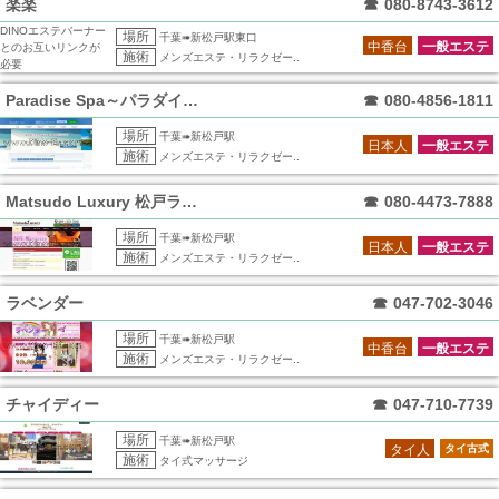
楽楽
☎
080-8743-3612
DINOエステバーナー
場所
千葉➠新松戸駅東口
中香台
一般エステ
とのお互いリンクが
施術
メンズエステ・リラクゼー..
必要
Paradise Spa～パラダイススパ
☎
080-4856-1811
場所
千葉➠新松戸駅
日本人
一般エステ
施術
メンズエステ・リラクゼー..
Matsudo Luxury 松戸ラグジ
☎
080-4473-7888
場所
千葉➠新松戸駅
日本人
一般エステ
施術
メンズエステ・リラクゼー..
ラベンダー
☎
047-702-3046
場所
千葉➠新松戸駅
中香台
一般エステ
施術
メンズエステ・リラクゼー..
チャイディー
☎
047-710-7739
場所
千葉➠新松戸駅
タイ人
タイ古式
施術
タイ式マッサージ