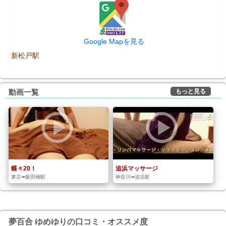
Google Mapを見る
新松戸駅
もっと見る
動画一覧
蝶々20！
追浜マッサージ
東京➠飯田橋駅
神奈川➠追浜駅
夢百合 ゆめゆりの口コミ・オススメ度