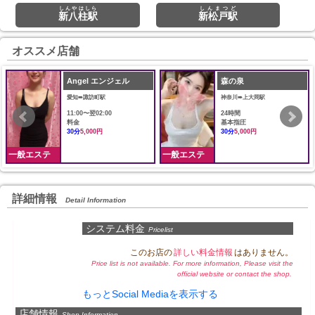
しんやはしら
しんまつど
新八柱駅
新松戸駅
オススメ店舗
Angel エンジェル
森の泉
愛知➠諏訪町駅
神奈川➠上大岡駅
11:00〜翌02:00
24時間
料金
基本指圧
30分
5,000円
30分
5,000円
一般エステ
一般エステ
詳細情報
Detail Information
システム料金
Pricelist
このお店の
詳しい料金情報
はありません。
Price list is not available. For more information, Please visit the
official website or contact the shop.
もっとSocial Mediaを表示する
店舗情報
Shop Information