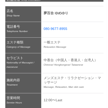
店名
夢百合 ゆめゆり
Shop Name
電話番号
080-9677-8955
Telephone Number
エステ種類
一般エステ
Category of Massage
Relaxation Massage
セラピスト
中香台（中国人・香港人・台湾人）
Nationality of Massagist /
Chinese/ Hongkongese/ Taiwanese
masseuse
メンズエステ・リラクゼーション・マ
施術内容
ッサージ
Treatment
Massage, Relaxation, Man skin care
営業時間
12:00〜Last
Service Hours