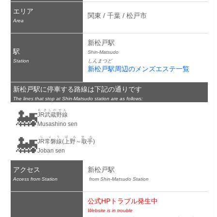
エリア
関東 / 千葉 / 松戸市
Area
新松戸駅
駅
Shin-Matsudo
Station
しんまつど
新松戸駅周辺のメンズエステ一覧
新松戸駅に停車する路線は下記の通りです
The lines that stop at Shin-Matsudo station are as follows:
🚂
むさしのせん
JR武蔵野線
Musashino sen
🚂
じょうばんせん
JR常磐線(上野～取手)
Joban sen
アクセス
新松戸駅
Access from Station
 from Shin-Matsudo Station
公式HPトラブル発生中
Website is in trouble