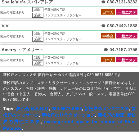
Spa le’ale’a スパレアレア
☎
080-7131-8282
場所
千葉➠新松戸駅
日本人
一般エステ
閉店の可能性あり
施術
メンズエステ・リラクゼー..
VIVI
☎
080-7442-1888
場所
千葉➠新松戸駅
中香台
一般エステ
閉店の可能性あり
施術
メンズエステ・リラクゼー..
Amerry ～アメリー～
☎
04-7157-4756
場所
千葉➠新松戸駅
日本人
一般エステ
閉店の可能性あり
施術
メンズエステ・リラクゼー..
新松戸メンズエステ-夢百合 ゆめゆりの電話番号は080-9677-8955です。
新松戸駅のメンズエステ・リラクゼーション・マッサージ「夢百合 ゆめゆり」
のオススメ・評価・評判・感想・レビュー等の口コミ情報サイトです。お店は
中香台（中国人・香港人・台湾人）アジアンの一般エステ、電話番号は080-
9677-8955です。
Tags:
夢百合 ゆめゆり
,
080-9677-8955
,
新松戸のメンズエステ
,
新
松戸のマッサージ
,
新松戸のリラクゼーション
,
新松戸の指圧
,
新松
戸の男性エステ
,
massage and spa in the station of Shin-
Matsudo
,