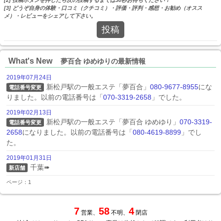
[3] どうぞ自身の体験・口コミ（クチコミ）・評価・評判・感想・お勧め（オスス
メ）・レビューをシェアして下さい。
投稿
What's New
夢百合 ゆめゆりの最新情報
2019年07月24日
新松戸駅の一般エステ「夢百合」
080-9677-8955
にな
電話番号変更
りました。以前の電話番号は「
070-3319-2658
」でした。
2019年02月13日
新松戸駅の一般エステ「夢百合 ゆめゆり」
070-3319-
電話番号変更
2658
になりました。以前の電話番号は「
080-4619-8899
」でし
た。
2019年01月31日
千葉➠
新店舗
ページ：1
7
58
4
営業、
不明、
閉店