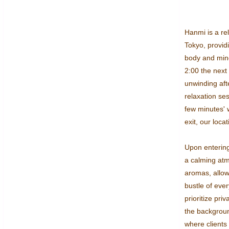
Hanmi is a rel
Tokyo, providi
body and mind
2:00 the next 
unwinding afte
relaxation ses
few minutes' w
exit, our locat
Upon entering
a calming atmo
aromas, allowi
bustle of ever
prioritize pri
the backgroun
where clients 