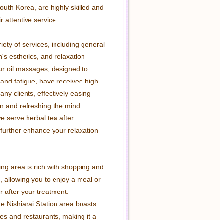
outh Korea, are highly skilled and 
r attentive service.

iety of services, including general 
's esthetics, and relaxation 
 oil massages, designed to 
 and fatigue, have received high 
ny clients, effectively easing 
n and refreshing the mind. 
we serve herbal tea after 
 further enhance your relaxation 
ng area is rich with shopping and 
, allowing you to enjoy a meal or 
 after your treatment. 
the Nishiarai Station area boasts 
s and restaurants, making it a 