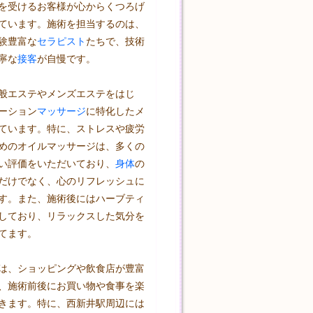
を受けるお客様が心からくつろげ
ています。施術を担当するのは、
験豊富な
セラピスト
たちで、技術
寧な
接客
が自慢です。

般エステやメンズエステをはじ
ーション
マッサージ
に特化したメ
ています。特に、ストレスや疲労
めのオイルマッサージは、多くの
い評価をいただいており、
身体
の
だけでなく、心のリフレッシュに
す。また、施術後にはハーブティ
しており、リラックスした気分を
てます。

は、ショッピングや飲食店が豊富
、施術前後にお買い物や食事を楽
きます。特に、西新井駅周辺には