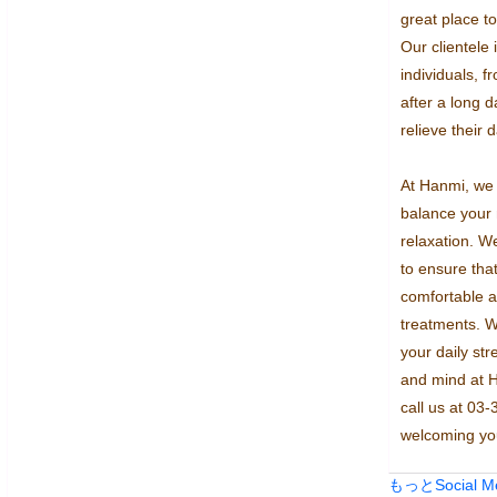
great place to 
Our clientele 
individuals, 
after a long 
relieve their d
At Hanmi, we 
balance your 
relaxation. W
to ensure that 
comfortable a
treatments. W
your daily str
and mind at H
call us at 03
welcoming yo
もっとSocial 