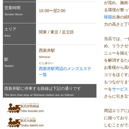
が流れ、施術
営業時間
る環境が整っ
15:00〜翌2:00
Service Hours
韓国
出身の経
力の高さと丁
エリア
関東 / 東京 / 足立区
Area
当店では、一
め、リラクゼ
西新井駅
ニューを揃え
Nishiarai
駅
を解消するた
にしあらい
Station
お客様から高
西新井駅周辺のメンズエステ
一覧
コリをほぐす
もつながりま
西新井駅に停車する路線は下記の通りです
ーを
サービス
The lines that stop at Nishiarai station are as follows:
さらに引き立
🚂
とうぶいせさきせん
東武伊勢崎線
周辺エリアに
Tobu isesaki sen
に揃っており
🚂
とうぶだいしせん
東武大師線
しむことがで
Toubu daishi sen