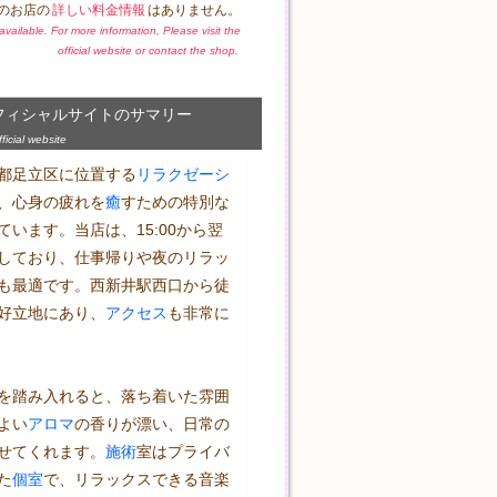
のお店の
詳しい料金情報
はありません。
t available. For more information, Please visit the
official website or contact the shop.
フィシャルサイトのサマリー
icial website
都足立区に位置する
リラクゼーシ
、心身の疲れを
癒
すための特別な
ています。当店は、15:00から翌
営業しており、仕事帰りや夜のリラッ
も最適です。西新井駅西口から徒
好立地にあり、
アクセス
も非常に
を踏み入れると、落ち着いた雰囲
よい
アロマ
の香りが漂い、日常の
せてくれます。
施術
室はプライバ
た
個室
で、リラックスできる音楽