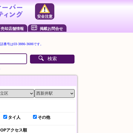
安全注意
売却店舗情報
掲載お問合せ
号は03-3886-3686です。
検索
）
タイ人
その他
TOPアクセス順