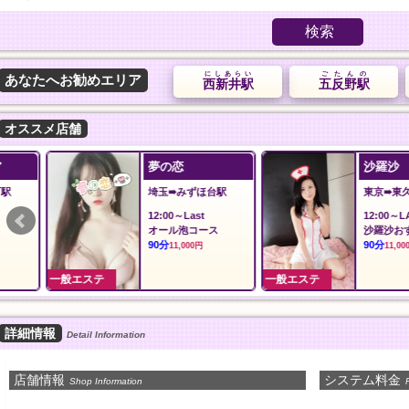
検索
にしあらい
ごたんの
あなたへお勧めエリア
西新井駅
五反野駅
オススメ店舗
夢の恋
沙羅沙
埼玉➠みずほ台駅
東京➠東久留米駅
12:00～Last
12:00～LAST
オール泡コース
沙羅沙おすすめコー
90分
90分
11,000円
11,000円
一般エステ
一般エステ
詳細情報
Detail Information
店舗情報
システム料金
Shop Information
P