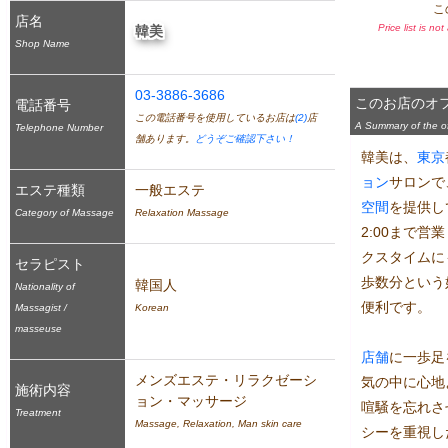
こ
店名
Price list is no
韓美
Shop Name
03-3886-3686
このお店のオ
電話番号
この電話番号を使用しているお店は
(2)
店
A Summary of the off
Telephone Number
舗あります。
どうぞご確認下さい！
韓美は、
東京
ョン
サロンで
エステ種類
一般エステ
空間
を提供し
Category of Massage
Relaxation Massage
2:00まで
クスタイムに
セラピスト
歩数分という
韓国人
Nationality of
便利です。

Massagist /
Korean
masseuse
店舗
に一歩足
メンズエステ・リラクゼーシ
気の中に心地
施術内容
ョン・マッサージ
喧騒を忘れさ
Treatment
Massage, Relaxation, Man skin care
シーを重視し