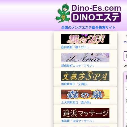
全国のメンズエステ総合検索サイト
ホ
飯田橋駅「蝶々20！」
新御徒町エステ「アリア」
Wh
国府駅東口「艾麗莎」
上大岡駅西口「森の泉」
追浜駅「追浜マッサージ」