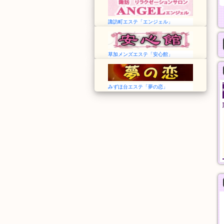
諏訪町エステ「エンジェル」
草加メンズエステ「安心館」
みずほ台エステ「夢の恋」
艾麗莎 Alisa Spa
ilAria アリア
愛知➠国府駅
東京➠新御徒町駅
13:00～翌1:00
12:00〜LAST
アカスリ
料金
30分
60分
4,000円
8,000円
般エステ
一般エステ