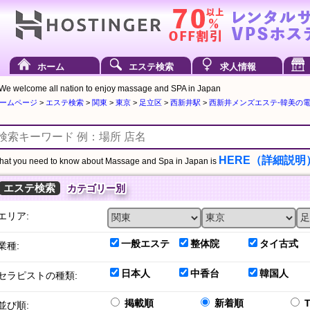
ホーム
エステ検索
求人情報
We welcome all nation to enjoy massage and SPA in Japan
ームページ
>
エステ検索
>
関東
>
東京
>
足立区
>
西新井駅
>
西新井メンズエステ-韓美の電話番
HERE（詳細説明
at you need to know about Massage and Spa in Japan is
エステ検索
カテゴリー別
エリア:
一般エステ
整体院
タイ古式
業種:
日本人
中香台
韓国人
セラピストの種類:
掲載順
新着順
並び順: