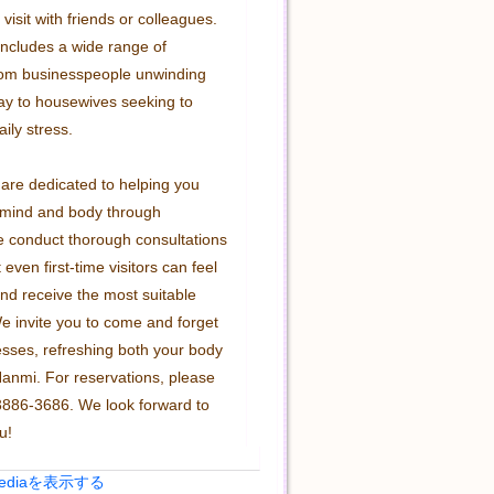
visit with friends or colleagues. 
includes a wide range of 
from businesspeople unwinding 
day to housewives seeking to 
aily stress.

are dedicated to helping you 
mind and body through 
e conduct thorough consultations 
even first-time visitors can feel 
nd receive the most suitable 
e invite you to come and forget 
esses, refreshing both your body 
anmi. For reservations, please 
-3886-3686. We look forward to 
u!
Mediaを表示する