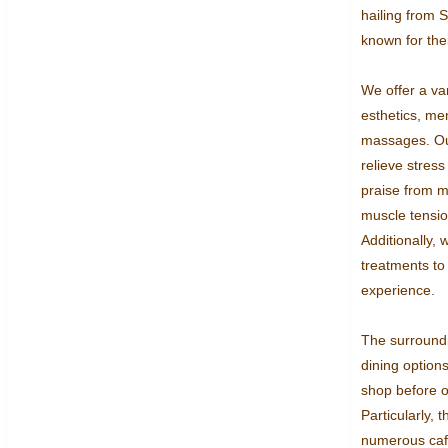
hailing from S
known for thei
We offer a var
esthetics, men
massages. Our
relieve stress
praise from ma
muscle tensio
Additionally, 
treatments to
experience.

The surroundi
dining options
shop before or
Particularly, 
numerous cafe