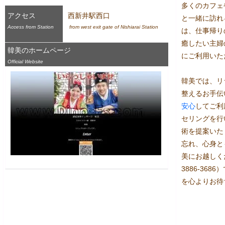
多くのカフェ
アクセス
西新井駅西口
と一緒に訪れ
Access from Station
 from west exit gate of Nishiarai Station
は、仕事帰り
癒したい主婦
韓美のホームページ
にご利用いた
Official Website
韓美では、リ
整えるお手伝
安心
してご利
セリングを行
術を提案いた
忘れ、心身と
美にお越しく
3886-36
を心よりお待