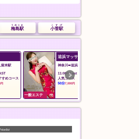
うめじま
こすげ
梅島駅
小菅駅
追浜マッサージ
安心館
神奈川➠追浜駅
埼玉➠草加駅
11:00〜Last
12:00〜翌5:00
ス
人気コース
おすすめコース
50分
90分
7,000円
10,000円
一般エステ
一般エステ
ricelist