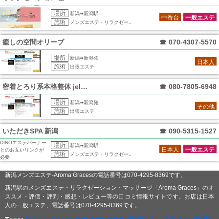
場所
新潟➠新潟駅
中香台
一般エステ
施術
メンズエステ・リラクゼー..
癒しの空間オリーブ
☎
070-4307-5570
場所
新潟➠新潟発
日本人
施術
出張エステ
密着とろり系本格整体 jelma～ジェル
☎
080-7805-6948
場所
新潟➠新潟発
その他
施術
出張エステ
いただきSPA 新潟
☎
090-5315-1527
DINOエステバーナー
場所
新潟➠新潟駅
日本人
一般エステ
とのお互いリンクが
施術
メンズエステ・リラクゼー..
必要
新潟メンズエステ-Aroma Gracesの電話番号は070-4295-8369です。
新潟駅のメンズエステ・リラクゼーション・マッサージ「Aroma Graces」のオ
ススメ・評価・評判・感想・レビュー等の口コミ情報サイトです。お店は日本
人の一般エステ、電話番号は070-4295-8369です。