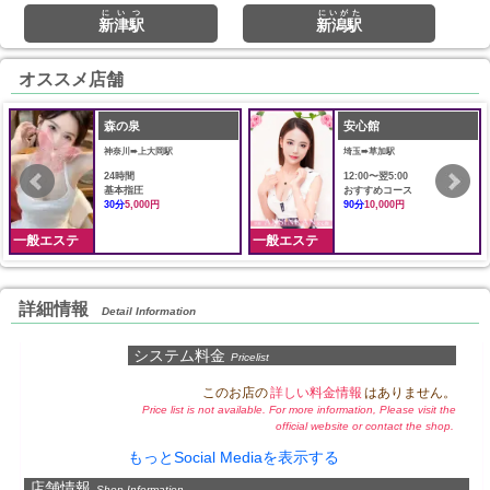
にいつ
にいがた
新津駅
新潟駅
オススメ店舗
森の泉
安心館
神奈川➠上大岡駅
埼玉➠草加駅
24時間
12:00〜翌5:00
基本指圧
おすすめコース
30分
5,000円
90分
10,000円
一般エステ
一般エステ
詳細情報
Detail Information
システム料金
Pricelist
このお店の
詳しい料金情報
はありません。
Price list is not available. For more information, Please visit the
official website or contact the shop.
もっとSocial Mediaを表示する
店舗情報
Shop Information