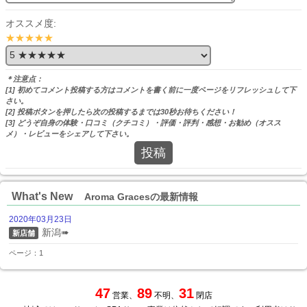
オススメ度:
★★★★★
＊注意点：
[1] 初めてコメント投稿する方はコメントを書く前に一度ページをリフレッシュして下
さい。
[2] 投稿ボタンを押したら次の投稿するまでは30秒お待ちください！
[3] どうぞ自身の体験・口コミ（クチコミ）・評価・評判・感想・お勧め（オスス
メ）・レビューをシェアして下さい。
投稿
What's New
Aroma Gracesの最新情報
2020年03月23日
新潟➠
新店舗
ページ：1
47
89
31
営業、
不明、
閉店