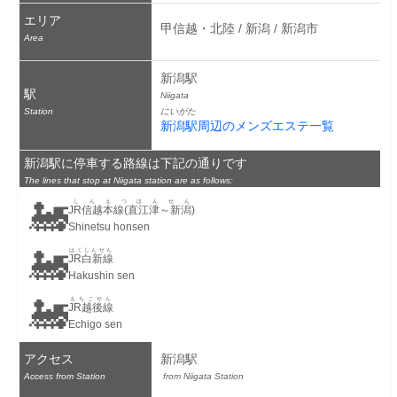
エリア
甲信越・北陸 / 新潟 / 新潟市
Area
新潟駅
駅
Niigata
Station
にいがた
新潟駅周辺のメンズエステ一覧
新潟駅に停車する路線は下記の通りです
The lines that stop at Niigata station are as follows:
🚂
しんえつほんせん
JR信越本線(直江津～新潟)
Shinetsu honsen
🚂
はくしんせん
JR白新線
Hakushin sen
🚂
えちごせん
JR越後線
Echigo sen
アクセス
新潟駅
Access from Station
 from Niigata Station