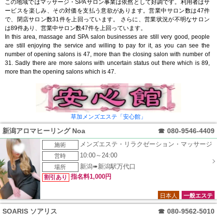
この地域ではマッサージ・SPAサロン事業は依然として好調です。利用者はサ
ービスを楽しみ、その対価を支払う意欲があります。営業中サロン数は47件
で、閉店サロン数31件を上回っています。 さらに、営業状況が不明なサロン
は89件あり、営業中サロン数47件を上回っています。
In this area, massage and SPA salon businesses are still very good, people
are still enjoying the service and willing to pay for it, as you can see the
number of opening salons is 47, more than the closing salon with number of
31. Sadly there are more salons with uncertain status out there which is 89,
more than the opening salons which is 47.
草加メンズエステ「安心館」
新潟アロマヒーリング Noa
☎
080-9546-4409
メンズエステ・リラクゼーション・マッサージ
施術
10:00～24:00
営時
新潟➠新潟駅万代口
場所
指名料1,000円
割引あり
日本人
一般エステ
SOARIS ソアリス
☎
080-9562-5010