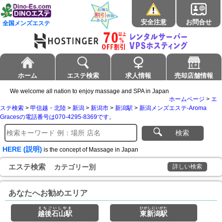
安全注意
お問合せ
全国メンズエステ
ホーム
エステ検索
求人情報
売却店舗情報
We welcome all nation to enjoy massage and SPA in Japan
ホームページ
>
エ
ステ検索
>
甲信越・北陸
>
新潟
>
新潟市
>
新潟駅
>
新潟メンズエステ-Aroma
Gracesの電話番号は070-4295-8369です。
検索
HERE (説明)
is the concept of Massage in Japan
エステ検索
カテゴリー別
詳しい検索
あなたへお勧めエリア
えちごいしやま
ひがしにいがた
越後石山駅
東新潟駅