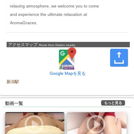
relaxing atmosphere, we welcome you to come 
and experience the ultimate relaxation at 
AromaGraces.
アクセスマップ
Route from Station nearby
Google Mapを見る
新潟駅
もっと見る
動画一覧