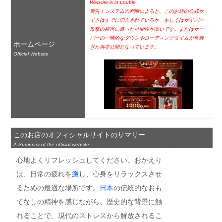
Website is in trouble
警告！システムの判断によると、このお店の公式サ
イトはすでに消去されているか、もしくはサイバー
攻撃の被害に遭った可能性が高いです。またはサー
バーの一時的なダウンやローディングタイムが長過
ホームページ
ぎた為非公開となっています。
Official Website
このお店のオフィシャルサイトのサマリー
A Summary of the official website
心地よくリフレッシュしてください。おかえり
は、日常の疲れを
癒
し、心身をリラックスさせ
るための最適な場所です。
日本
の伝統的なおも
てなしの精神を感じながら、歴史的な背景に触
れることで、現代のストレスから解放されるこ