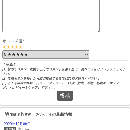
オススメ度:
★★★★★
＊注意点：
[1] 初めてコメント投稿する方はコメントを書く前に一度ページをリフレッシュして下
さい。
[2] 投稿ボタンを押したら次の投稿するまでは30秒お待ちください！
[3] どうぞ自身の体験・口コミ（クチコミ）・評価・評判・感想・お勧め（オスス
メ）・レビューをシェアして下さい。
投稿
What's New
おかえりの最新情報
2020年12月09日
富山➠
新店舗