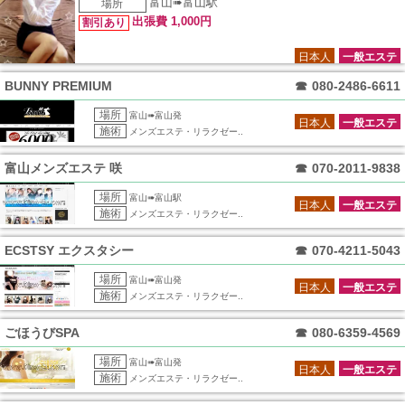
富山➠富山駅
場所
出張費 1,000円
割引あり
日本人
一般エステ
BUNNY PREMIUM
☎
080-2486-6611
場所
富山➠富山発
日本人
一般エステ
施術
メンズエステ・リラクゼー..
富山メンズエステ 咲
☎
070-2011-9838
場所
富山➠富山駅
日本人
一般エステ
施術
メンズエステ・リラクゼー..
ECSTSY エクスタシー
☎
070-4211-5043
場所
富山➠富山発
日本人
一般エステ
施術
メンズエステ・リラクゼー..
ごほうびSPA
☎
080-6359-4569
場所
富山➠富山発
日本人
一般エステ
施術
メンズエステ・リラクゼー..