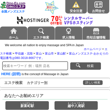
安全注意
お問合せ
全国メンズエステ
ホーム
エステ検索
求人情報
売却店舗情報
We welcome all nation to enjoy massage and SPA in Japan
ホームページ
>
エ
ステ検索
>
甲信越・北陸
>
富山
>
富山市
>
富山駅
>
富山メンズエステ-おかえりの
電話番号は080-3018-8667です。
検索
HERE (説明)
is the concept of Massage in Japan
エステ検索
カテゴリー別
詳しい検索
あなたへお勧めエリア
しんとみちょう
えっちゅうやつお
新富町駅
越中八尾駅