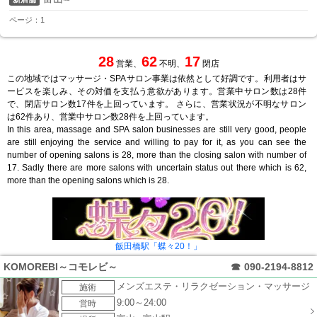
ページ：1
28
62
17
営業、
不明、
閉店
この地域ではマッサージ・SPAサロン事業は依然として好調です。利用者はサ
ービスを楽しみ、その対価を支払う意欲があります。営業中サロン数は28件
で、閉店サロン数17件を上回っています。 さらに、営業状況が不明なサロン
は62件あり、営業中サロン数28件を上回っています。
In this area, massage and SPA salon businesses are still very good, people
are still enjoying the service and willing to pay for it, as you can see the
number of opening salons is 28, more than the closing salon with number of
17. Sadly there are more salons with uncertain status out there which is 62,
more than the opening salons which is 28.
飯田橋駅「蝶々20！」
KOMOREBI～コモレビ～
☎
090-2194-8812
メンズエステ・リラクゼーション・マッサージ
施術
9:00～24:00
営時