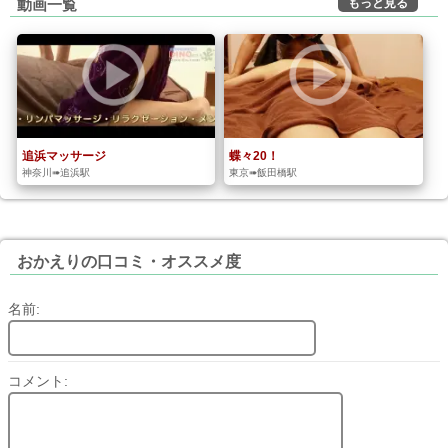
もっと見る
動画一覧
追浜マッサージ
蝶々20！
神奈川➠追浜駅
東京➠飯田橋駅
おかえりの口コミ・オススメ度
名前:
コメント: