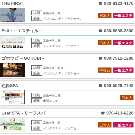
THE FIRST
☎
080-8123-4170
場所
富山➠富山発
日本人
一般エステ
施術
メンズエステ・リラクゼー..
Estill ～エスティル～
☎
080-8698-2800
場所
富山➠富山発
日本人
一般エステ
施術
メンズエステ・リラクゼー..
ゴホウビ ～GOHOBI～
☎
090-7912-1288
場所
富山➠富山駅南口
中香台
一般エステ
施術
メンズエステ・リラクゼー..
色街SPA
☎
090-5029-7748
場所
富山➠富山発
日本人
施術
出張エステ
Leaf SPA～リーフスパ
☎
076-413-6228
場所
富山➠富山駅
日本人
一般エステ
施術
メンズエステ・リラクゼー..