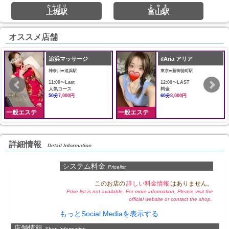
かみほり
とやま
上堀駅
富山駅
オススメ店舗
追浜マッサージ
ilAria アリア
神奈川➠追浜駅
東京➠新御徒町駅
11:00〜Last
12:00〜LAST
人気コース
料金
50分
7,000円
60分
8,000円
一般エステ
一般エステ
詳細情報
Detail Information
システム料金
Pricelist
このお店の
詳しい料金情報
はありません。
Price list is not available. For more information, Please visit the
official website or contact the shop.
もっとSocial Mediaを表示する
店舗情報
Shop Information