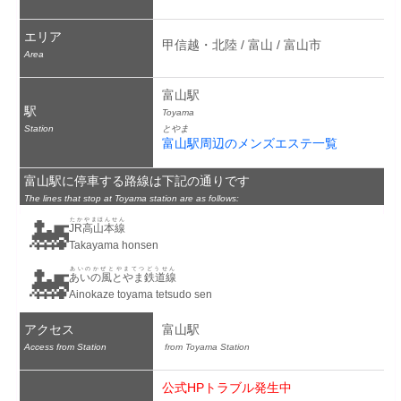
エリア
甲信越・北陸 / 富山 / 富山市
Area
富山駅
駅
Toyama
Station
とやま
富山駅周辺のメンズエステ一覧
富山駅に停車する路線は下記の通りです
The lines that stop at Toyama station are as follows:
🚂
たかやまほんせん
JR高山本線
Takayama honsen
🚂
あいのかぜとやまてつどうせん
あいの風とやま鉄道線
Ainokaze toyama tetsudo sen
アクセス
富山駅
Access from Station
 from Toyama Station
公式HPトラブル発生中