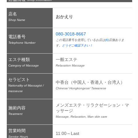
店名
おかえり
Shop Name
080-3018-8667
電話番号
この電話番号を使用しているお店は
(6)
店舗ありま
Telephone Number
す。
どうぞご確認下さい！
エステ種類
一般エステ
Category of Massage
Relaxation Massage
セラピスト
中香台（中国人・香港人・台湾人）
Nationality of Massagist /
Chinese/ Hongkongese/ Taiwanese
masseuse
メンズエステ・リラクゼーション・マ
施術内容
ッサージ
Treatment
Massage, Relaxation, Man skin care
営業時間
11:00～Last
Service Hours