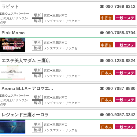
ラビット
☎
090-7369-6312
DINOエステバーナー
場所
東京➠三鷹駅南口
中香台
一般エステ
とのお互いリンクが
施術
メンズエステ・リラクゼー..
必要
Pink Momo
☎
090-7058-6704
場所
東京➠三鷹駅南口
中香台
一般エステ
施術
メンズエステ・リラクゼー..
エステ美人マダム 三鷹店
☎
090-1286-8824
場所
東京➠三鷹駅
日本人
一般エステ
施術
メンズエステ・リラクゼー..
Aroma ELLA～アロマエラ～
☎
080-7087-8880
DINOエステバーナー
場所
東京➠三鷹駅南口
日本人
一般エステ
とのお互いリンクが
施術
メンズエステ・リラクゼー..
必要
レジェンド三鷹オーロラ
☎
090-9357-3342
場所
東京➠三鷹駅南口
日本人
一般エステ
施術
メンズエステ・リラクゼー..