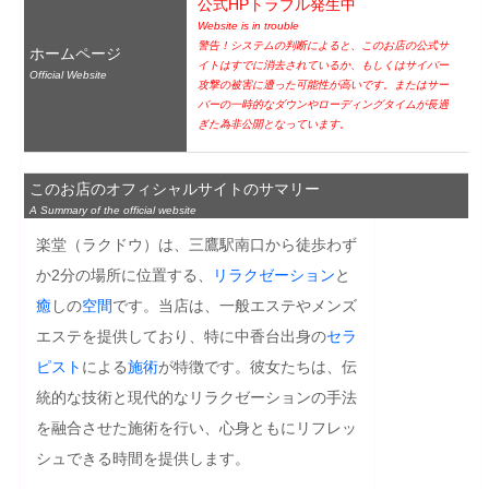
公式HPトラブル発生中
Website is in trouble
警告！システムの判断によると、このお店の公式サ
ホームページ
イトはすでに消去されているか、もしくはサイバー
Official Website
攻撃の被害に遭った可能性が高いです。またはサー
バーの一時的なダウンやローディングタイムが長過
ぎた為非公開となっています。
このお店のオフィシャルサイトのサマリー
A Summary of the official website
楽堂（ラクドウ）は、三鷹駅南口から徒歩わず
か2分の場所に位置する、
リラクゼーション
と
癒
しの
空間
です。当店は、一般エステやメンズ
エステを提供しており、特に中香台出身の
セラ
ピスト
による
施術
が特徴です。彼女たちは、伝
統的な技術と現代的なリラクゼーションの手法
を融合させた施術を行い、心身ともにリフレッ
シュできる時間を提供します。
