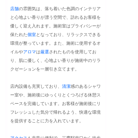
店舗
の雰囲気は、落ち着いた色調のインテリア
と心地よい香りが漂う空間で、訪れるお客様を
優しく迎え入れます。施術室はプライバシーが
保たれた
個室
となっており、リラックスできる
環境が整っています。また、施術に使用するオ
イルや
アロマ
は
厳選
されたものを使用してお
り、肌に優しく、心地よい香りが施術中のリラ
クゼーションを一層引き立てます。

店内設備も充実しており、
清潔
感のあるシャワ
ー室や、施術後にゆっくりとくつろげる休憩ス
ペースを完備しています。お客様が施術後にリ
フレッシュした気分で帰れるよう、快適な環境
を提供することに力を入れています。

アクセス
も非常に便利で、三鷹駅南口から徒歩