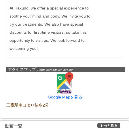
At Rakudo, we offer a special experience to 
soothe your mind and body. We invite you to 
try our treatments. We also have special 
discounts for first-time visitors, so take this 
opportunity to visit us. We look forward to 
welcoming you!
アクセスマップ
Route from Station nearby
Google Mapを見る
三鷹駅南口より徒歩2分
もっと見る
動画一覧