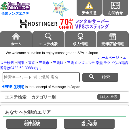
安全注意
お問合せ
全国メンズエステ
ホーム
エステ検索
求人情報
売却店舗情報
We welcome all nation to enjoy massage and SPA in Japan
ホームページ
>
エ
ステ検索
>
関東
>
東京
>
三鷹市
>
三鷹駅
>
三鷹メンズエステ-楽堂 ラクドウの電話
番号は0422-69-3088です。
検索
HERE (説明)
is the concept of Massage in Japan
エステ検索
カテゴリー別
詳しい検索
あなたへお勧めエリア
とちょうまえ
よつや
都庁前駅
四ツ谷駅