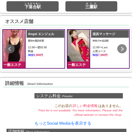
しもおちあい
みたか
下落合駅
三鷹駅
オススメ店舗
Angel エンジェル
追浜マッサージ
愛知➠諏訪町駅
神奈川➠追浜駅
11:00〜翌02:00
11:00〜Last
料金
人気コース
30分
5,000円
50分
7,000円
一般エステ
一般エステ
詳細情報
Detail Information
システム料金
Pricelist
このお店の
詳しい料金情報
はありません。
Price list is not available. For more information, Please visit the
official website or contact the shop.
もっとSocial Mediaを表示する
店舗情報
Shop Information