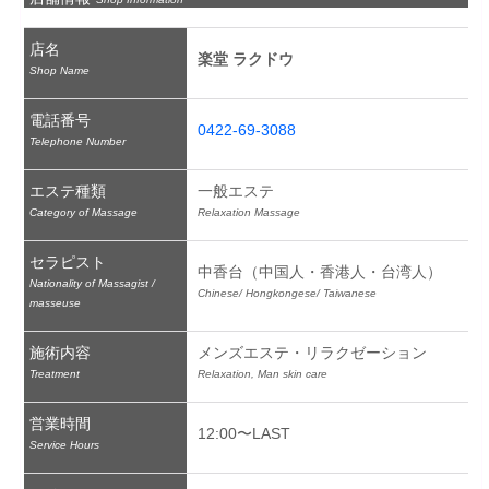
店名
楽堂 ラクドウ
Shop Name
電話番号
0422-69-3088
Telephone Number
エステ種類
一般エステ
Category of Massage
Relaxation Massage
セラピスト
中香台（中国人・香港人・台湾人）
Nationality of Massagist /
Chinese/ Hongkongese/ Taiwanese
masseuse
施術内容
メンズエステ・リラクゼーション
Treatment
Relaxation, Man skin care
営業時間
12:00〜LAST
Service Hours