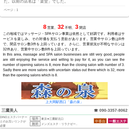
た。以前の店名は「楽堂」でした。
ページ：1
8
32
3
営業、
不明、
閉店
この地域ではマッサージ・SPAサロン事業は依然として好調です。利用者はサ
ービスを楽しみ、その対価を支払う意欲があります。営業中サロン数は8件
で、閉店サロン数3件を上回っています。 さらに、営業状況が不明なサロンは
32件あり、営業中サロン数8件を上回っています。
In this area, massage and SPA salon businesses are still very good, people
are still enjoying the service and willing to pay for it, as you can see the
number of opening salons is 8, more than the closing salon with number of 3.
Sadly there are more salons with uncertain status out there which is 32, more
than the opening salons which is 8.
上大岡駅西口「森の泉」
三鷹美人
☎
090-3357-8062
DINOエステバーナー
場所
東京➠三鷹駅北口
中香台
一般エステ
とのお互いリンクが
施術
メンズエステ・リラクゼー..
必要