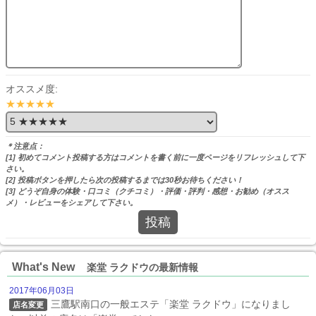
オススメ度:
★★★★★
＊注意点：
[1] 初めてコメント投稿する方はコメントを書く前に一度ページをリフレッシュして下
さい。
[2] 投稿ボタンを押したら次の投稿するまでは30秒お待ちください！
[3] どうぞ自身の体験・口コミ（クチコミ）・評価・評判・感想・お勧め（オスス
メ）・レビューをシェアして下さい。
投稿
What's New
楽堂 ラクドウの最新情報
2017年06月03日
三鷹駅南口の一般エステ「楽堂 ラクドウ」になりまし
店名変更