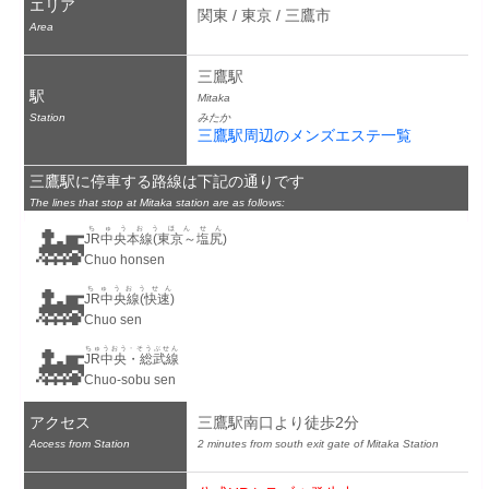
エリア
関東 / 東京 / 三鷹市
Area
三鷹駅
駅
Mitaka
Station
みたか
三鷹駅周辺のメンズエステ一覧
三鷹駅に停車する路線は下記の通りです
The lines that stop at Mitaka station are as follows:
🚂
ちゅうおうほんせん
JR中央本線(東京～塩尻)
Chuo honsen
🚂
ちゅうおうせん
JR中央線(快速)
Chuo sen
🚂
ちゅうおう・そうぶせん
JR中央・総武線
Chuo-sobu sen
アクセス
三鷹駅南口より徒歩2分
Access from Station
2 minutes from south exit gate of Mitaka Station