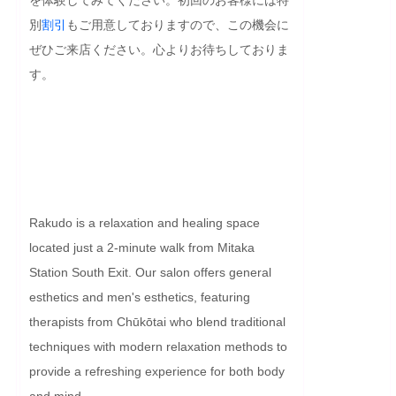
別
割引
もご用意しておりますので、この機会に
ぜひご来店ください。心よりお待ちしておりま
す。

Rakudo is a relaxation and healing space 
located just a 2-minute walk from Mitaka 
Station South Exit. Our salon offers general 
esthetics and men's esthetics, featuring 
therapists from Chūkōtai who blend traditional 
techniques with modern relaxation methods to 
provide a refreshing experience for both body 
and mind.
