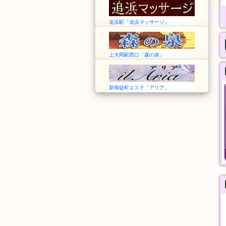
追浜駅「追浜マッサージ」
上大岡駅西口「森の泉」
新御徒町エステ「アリア」
ilAria アリア
夢の恋
東京➠新御徒町駅
埼玉➠みずほ台駅
12:00〜LAST
12:00～Last
料金
オール泡コース
60分
90分
8,000円
11,000円
般エステ
一般エステ