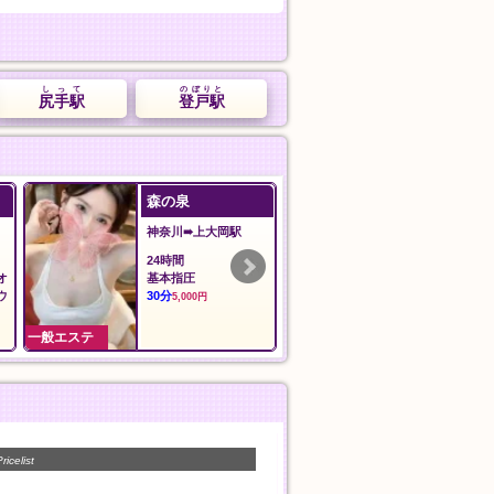
しって
のぼりと
尻手駅
登戸駅
森の泉
安心館
神奈川➠上大岡駅
埼玉➠草加駅
24時間
12:00〜翌5:00
オ
基本指圧
おすすめコース
ウ
30分
90分
5,000円
10,000円
一般エステ
一般エステ
ricelist