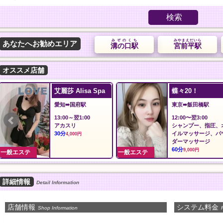
検索
みぞのくち
みやまえだいら
あなたへお勧めエリア
溝の口駅
宮前平駅
オススメ店舗
艾麗莎 Alisa Spa
蝶々20！
愛知➠国府駅
東京➠飯田橋駅
13:00～翌1:00
12:00〜翌3:00
アカスリ
シャンプー、指圧、
30分
イルマッサージ、パ
4,000円
ダーマッサージ
60分
9,000円
一般エステ
一般エステ
詳細情報
Detail Information
店舗情報
システム料金
Shop Information
P