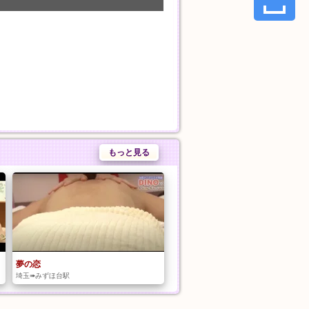
もっと見る
夢の恋
埼玉➠みずほ台駅