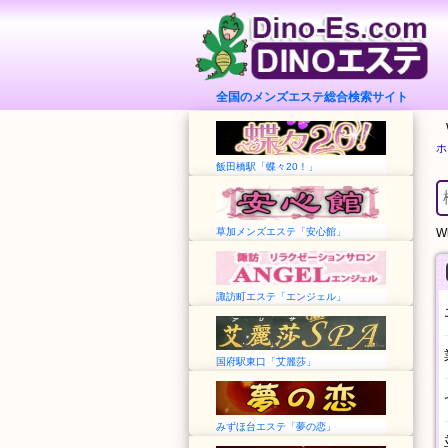
全国のメンズエステ総合検索サイト
ホ
飯田橋駅「蝶々20！」
草加メンズエステ「安心館」
Wh
諏訪町エステ「エンジェル」
国府駅東口「艾麗莎」
みずほ台エステ「夢の恋」