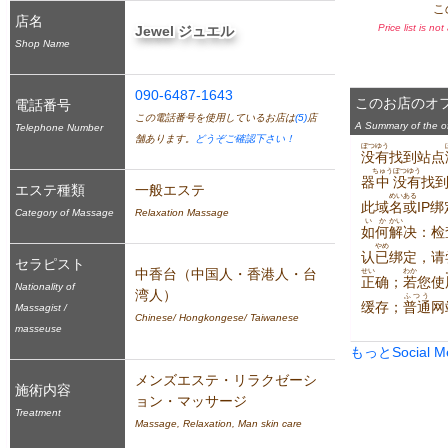
こ
店名
Price list is no
Jewel ジュエル
Shop Name
090-6487-1643
このお店のオ
電話番号
この電話番号を使用しているお店は
(5)
店
A Summary of the off
Telephone Number
舗あります。
どうぞご確認下さい！
ぼつ
ゆう
没
有
找到站点
ちゅう
ぼつ
ゆう
器
中
没
有
找
エステ種類
一般エステ
めい
ある
此域
名
或
IP绑
Category of Massage
Relaxation Massage
いか
かい
如何
解
决：检
やめ
认
已
绑定，请
セラピスト
中香台（中国人・香港人・台
せい
わか
正
确；
若
您使
Nationality of
湾人）
ふつう
缓存；
普通
网
Massagist /
Chinese/ Hongkongese/ Taiwanese
masseuse
もっとSocial 
メンズエステ・リラクゼーシ
施術内容
ョン・マッサージ
Treatment
Massage, Relaxation, Man skin care