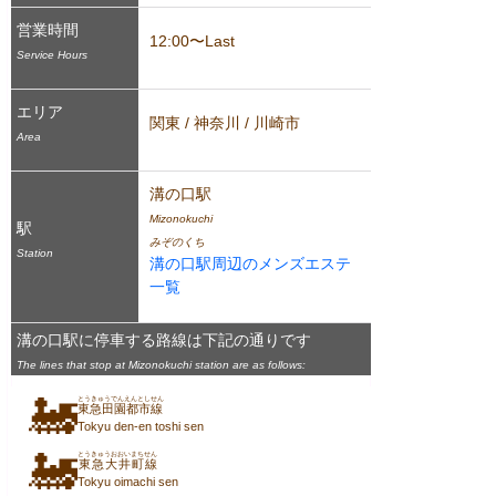
営業時間
12:00〜Last
Service Hours
エリア
関東 / 神奈川 / 川崎市
Area
溝の口駅
Mizonokuchi
駅
みぞのくち
Station
溝の口駅周辺のメンズエステ
一覧
溝の口駅に停車する路線は下記の通りです
The lines that stop at Mizonokuchi station are as follows:
🚂
とうきゅうでんえんとしせん
東急田園都市線
Tokyu den-en toshi sen
🚂
とうきゅうおおいまちせん
東急大井町線
Tokyu oimachi sen