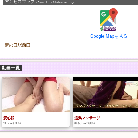
アクセスマップ
Route from Station nearby
Google Mapを見る
溝の口駅西口
動画一覧
安心館
追浜マッサージ
埼玉➠草加駅
神奈川➠追浜駅