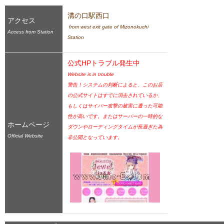
溝の口駅西口
アクセス
 from west exit gate of Mizonokuchi 
Access from Station
Station
公式HPトラブル発生中
Website is in trouble
警告！システムの判断によると、このお店
の公式サイトはすでに消去されているか、
もしくはサイバー攻撃の被害に遭った可能
性が高いです。またはサーバーの一時的な
ホームページ
ダウンやローディングタイムが長過ぎた為
Official Website
非公開となっています。