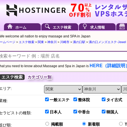
ホーム
エステ検索
求人情報
We welcome all nation to enjoy massage and SPA in Japan
ームページ
>
エステ検索
>
関東
>
神奈川
>
川崎市
>
溝の口駅
>
溝の口メンズエステ-Jewel 
HERE（詳細説明
at you need to know about Massage and Spa in Japan is
エステ検索
カテゴリー別
エリア:
一般エステ
整体院
タイ古式
業種:
日本人
中香台
韓国人
セラピストの種類:
掲載順
新着順
並び順: