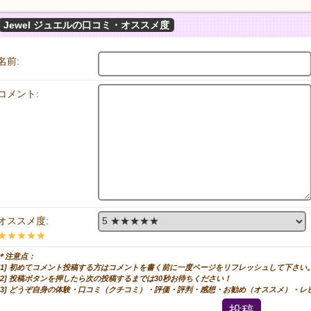
Jewel ジュエルの口コミ・オススメ度
名前:
コメント:
オススメ度:
★★★★★
＊注意点：
[1] 初めてコメント投稿する方はコメントを書く前に一度ページをリフレッシュして下さい
[2] 投稿ボタンを押したら次の投稿するまでは30秒お待ちください！
[3] どうぞ自身の体験・口コミ（クチコミ）・評価・評判・感想・お勧め（オススメ）・
投稿