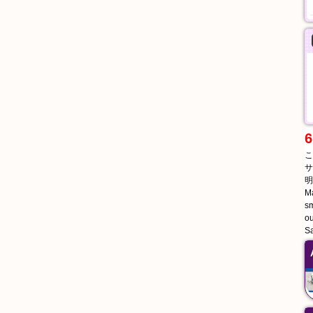
6
こ
サ
明
Ma
sm
ou
Sa