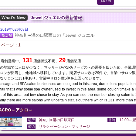
What's New
Jewel ジュエルの最新情報
2019年02月08日
神奈川➠溝の口駅西口の「Jewel ジュエル」
新店舗
ページ：1
131
29
店舗営業中、
店舗状況不明、
店舗閉店
の地域では人口が少なく、マッサージやSPAサービスへの需要も低いため、事業
ロンが閉店し、他地域へ移転しています。閉店サロン数は29件で、営業中サロン数
なサロンは131件あり、営業中サロン数6件を上回っています。
ssage and SPA salon businesses are not good in this area, due to less population
all that’s why some spa owner used to invest in this area, some couldn’t make a 
t of this area, but few chose to stay. As you can see the number closing salon i
dly there are more salons with uncertain status out there which is 131, more than 
ACRO～アクロ～
場所
神奈川➠溝の口駅東口
営時
12:00～翌
施術
リラクゼーション・マッサージ