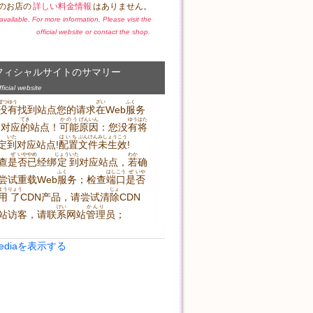
のお店の
詳しい料金情報
はありません。
t available. For more information, Please visit the
official website or contact the shop.
フィシャルサイトのサマリー
icial website
ぼつ
ゆう
ざい
ふく
没
有
找到站点您的请求
在
Web
服
务
てき
かのう
げんいん
ゆう
はた
到对应
的
站点！
可能
原因
：您没
有
将
いた
はいち
ぶん
けん
みしょう
こう
定
到
对应站点!
配置
文
件
未生
效
!
ぜ
いや
やめ
じょう
いた
わか
查
是
否
已
经绑
定
到
对应站点，
若
确
ふく
はし
こう
ぜ
いや
尝试重载Web
服
务；检查
端
口
是
否
よう
りょう
じょ
用
了
CDN产品，请尝试清
除
CDN
けい
かんり
站访客，请联
系
网站
管理
员；
Mediaを表示する