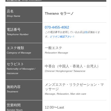
店名
Therano セラーノ
Shop Name
070-4455-4062
電話番号
この電話番号を使用しているお店は
(3)
店舗ありま
Telephone Number
す。
どうぞご確認下さい！
エステ種類
一般エステ
Category of Massage
Relaxation Massage
セラピスト
中香台（中国人・香港人・台湾人）
Nationality of Massagist /
Chinese/ Hongkongese/ Taiwanese
masseuse
メンズエステ・リラクゼーション・マ
施術内容
ッサージ
Treatment
Massage, Relaxation, Man skin care
営業時間
12:00〜Last
Service Hours