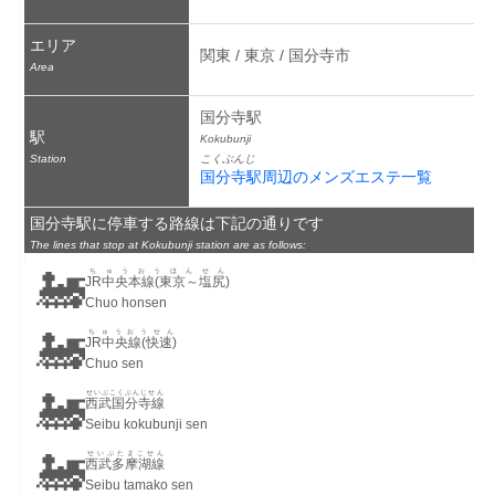
エリア
関東 / 東京 / 国分寺市
Area
国分寺駅
駅
Kokubunji
Station
こくぶんじ
国分寺駅周辺のメンズエステ一覧
国分寺駅に停車する路線は下記の通りです
The lines that stop at Kokubunji station are as follows:
🚂
ちゅうおうほんせん
JR中央本線(東京～塩尻)
Chuo honsen
🚂
ちゅうおうせん
JR中央線(快速)
Chuo sen
🚂
せいぶこくぶんじせん
西武国分寺線
Seibu kokubunji sen
🚂
せいぶたまこせん
西武多摩湖線
Seibu tamako sen