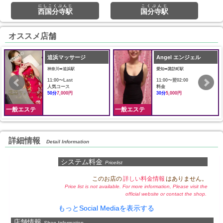
にしこくぶんじ
こくぶんじ
西国分寺駅
国分寺駅
オススメ店舗
追浜マッサージ
Angel エンジェル
神奈川➠追浜駅
愛知➠諏訪町駅
11:00〜Last
11:00〜翌02:00
人気コース
料金
50分
7,000円
30分
5,000円
一般エステ
一般エステ
詳細情報
Detail Information
システム料金
Pricelist
このお店の
詳しい料金情報
はありません。
Price list is not available. For more information, Please visit the
official website or contact the shop.
もっとSocial Mediaを表示する
店舗情報
Shop Information