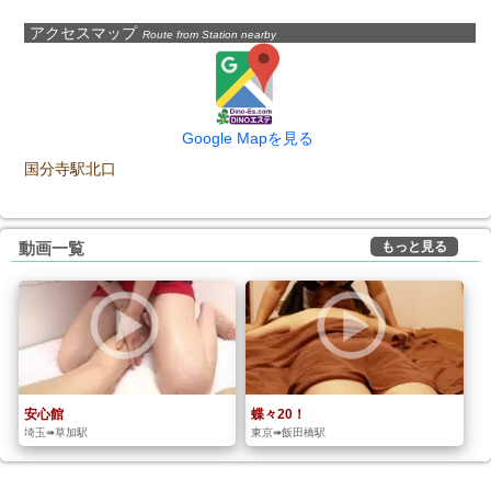
アクセスマップ
Route from Station nearby
Google Mapを見る
国分寺駅北口
もっと見る
動画一覧
安心館
蝶々20！
埼玉➠草加駅
東京➠飯田橋駅