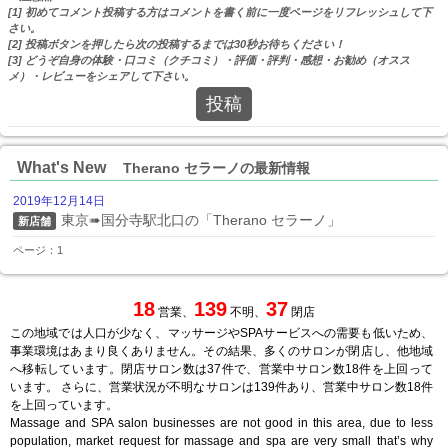
[1] 初めてコメント投稿する方はコメントを書く前に一度ページをリフレッシュして下
さい。
[2] 投稿ボタンを押したら次の投稿するまでは30秒お待ちください！
[3] どうぞ自身の体験・口コミ（クチコミ）・評価・評判・感想・お勧め（オスス
メ）・レビューをシェアして下さい。
投稿
What's New
Therano セラーノの最新情報
2019年12月14日
東京➠国分寺駅北口の「Therano セラーノ」
新店舗
ページ：1
18
139
37
営業、
不明、
閉店
この地域では人口が少なく、マッサージやSPAサービスへの需要も低いため、
事業環境はあまり良くありません。その結果、多くのサロンが閉店し、他地域
へ移転しています。閉店サロン数は37件で、営業中サロン数18件を上回って
います。 さらに、営業状況が不明なサロンは139件あり、営業中サロン数18件
を上回っています。
Massage and SPA salon businesses are not good in this area, due to less
population, market request for massage and spa are very small that’s why