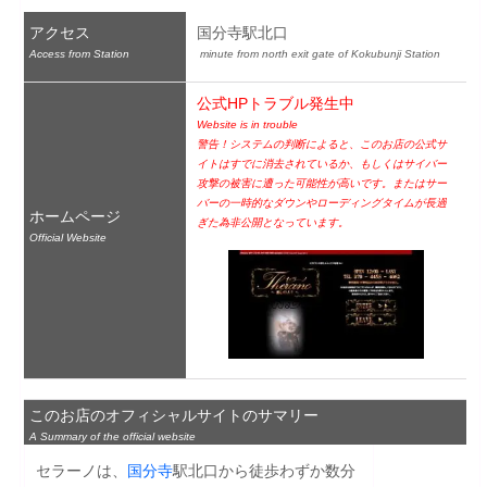
アクセス
国分寺駅北口
Access from Station
 minute from north exit gate of Kokubunji Station
公式HPトラブル発生中
Website is in trouble
警告！システムの判断によると、このお店の公式サ
イトはすでに消去されているか、もしくはサイバー
攻撃の被害に遭った可能性が高いです。またはサー
バーの一時的なダウンやローディングタイムが長過
ホームページ
ぎた為非公開となっています。
Official Website
このお店のオフィシャルサイトのサマリー
A Summary of the official website
セラーノは、
国分寺
駅北口から徒歩わずか数分