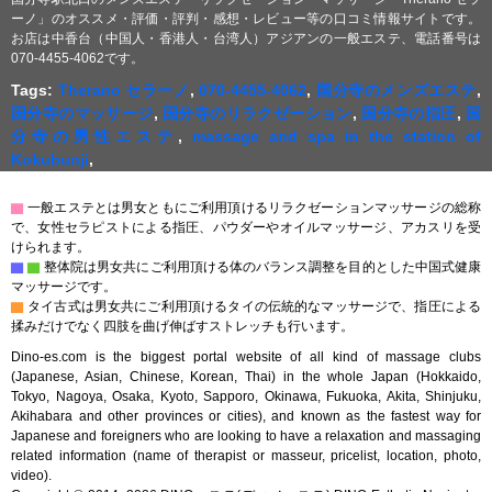
ーノ」のオススメ・評価・評判・感想・レビュー等の口コミ情報サイトです。
お店は中香台（中国人・香港人・台湾人）アジアンの一般エステ、電話番号は
070-4455-4062です。
Tags:
Therano セラーノ
,
070-4455-4062
,
国分寺のメンズエステ
,
国分寺のマッサージ
,
国分寺のリラクゼーション
,
国分寺の指圧
,
国
分寺の男性エステ
,
massage and spa in the station of
Kokubunji
,
▇
一般エステとは男女ともにご利用頂けるリラクゼーションマッサージの総称
で、女性セラピストによる指圧、パウダーやオイルマッサージ、アカスリを受
けられます。
▇
▇
整体院は男女共にご利用頂ける体のバランス調整を目的とした中国式健康
マッサージです。
▇
タイ古式は男女共にご利用頂けるタイの伝統的なマッサージで、指圧による
揉みだけでなく四肢を曲げ伸ばすストレッチも行います。
Dino-es.com is the biggest portal website of all kind of massage clubs
(Japanese, Asian, Chinese, Korean, Thai) in the whole Japan (Hokkaido,
Tokyo, Nagoya, Osaka, Kyoto, Sapporo, Okinawa, Fukuoka, Akita, Shinjuku,
Akihabara and other provinces or cities), and known as the fastest way for
Japanese and foreigners who are looking to have a relaxation and massaging
related information (name of therapist or masseur, pricelist, location, photo,
video).