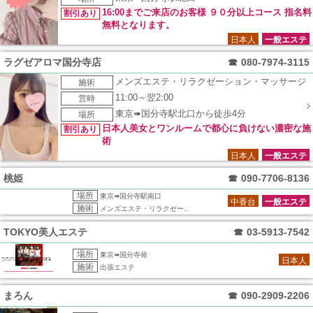
16:00までご来店のお客様 ９０分以上コース 指名料
割引あり
無料となります。
日本人
一般エステ
ラグゼアロマ国分寺店
☎
080-7974-3115
メンズエステ・リラクゼーション・マッサージ
施術
11:00～翌2:00
営時
東京➠国分寺駅北口から徒歩4分
場所
日本人美女とワンルームで都心に負けない濃密な施
割引あり
術
日本人
一般エステ
桃姫
☎
090-7706-8136
場所
東京➠国分寺駅南口
中香台
一般エステ
施術
メンズエステ・リラクゼー..
TOKYO美人エステ
☎
03-5913-7542
場所
東京➠国分寺発
日本人
施術
出張エステ
まろん
☎
090-2909-2206