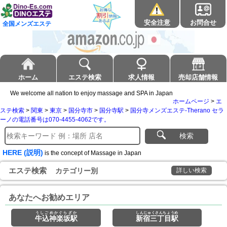
安全注意
お問合せ
全国メンズエステ
ホーム
エステ検索
求人情報
売却店舗情報
We welcome all nation to enjoy massage and SPA in Japan
ホームページ
>
エ
ステ検索
>
関東
>
東京
>
国分寺市
>
国分寺駅
>
国分寺メンズエステ-Therano セラ
ーノの電話番号は070-4455-4062です。
検索
HERE (説明)
is the concept of Massage in Japan
エステ検索
カテゴリー別
詳しい検索
あなたへお勧めエリア
うしごめかぐらざか
しんじゅくさんちょうめ
牛込神楽坂駅
新宿三丁目駅