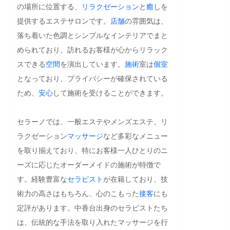
の場所に位置する、
リラクゼーション
と
癒
しを
提供するエステサロンです。
店舗
の雰囲気は、
落ち着いた色調とシンプルなインテリアでまと
められており、訪れるお客様が心からリラック
スできる
空間
を演出しています。
施術
室は
個室
となっており、プライバシーが確保されている
ため、
安心
して施術を受けることができます。

セラーノでは、一般エステやメンズエステ、リ
ラクゼーション
マッサージ
など多彩なメニュー
を取り揃えており、特にお客様一人ひとりのニ
ーズに応じたオーダーメイドの施術が特徴で
す。経験豊富な
セラピスト
が在籍しており、技
術力の高さはもちろん、心のこもった
接客
にも
定評があります。中香台出身のセラピストたち
は、伝統的な手法を取り入れたマッサージを行