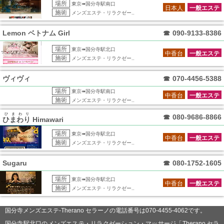
場所
東京➠国分寺駅南口
日本人
一般エステ
施術
メンズエステ・リラクゼー..
Lemon ベトナム Girl
☎
090-9133-8386
場所
東京➠国分寺駅北口
中香台
一般エステ
施術
メンズエステ・リラクゼー..
ヴィヴィ
☎
070-4456-5388
場所
東京➠国分寺駅南口
中香台
一般エステ
施術
メンズエステ・リラクゼー..
ひまわり
☎
080-9686-8866
ひまわり
Himawari
場所
東京➠国分寺駅北口
中香台
一般エステ
施術
メンズエステ・リラクゼー..
Sugaru
☎
080-1752-1605
場所
東京➠国分寺駅北口
中香台
一般エステ
施術
メンズエステ・リラクゼー..
国分寺メンズエステ-Therano セラーノの電話番号は070-4455-4062です。
国分寺駅北口のメンズエステ・リラクゼーション・マッサージ「Therano セラ