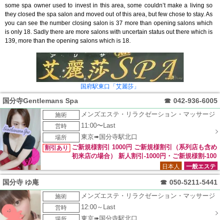
some spa owner used to invest in this area, some couldn’t make a living so
they closed the spa salon and moved out of this area, but few chose to stay. As
you can see the number closing salon is 37 more than opening salons which
is only 18. Sadly there are more salons with uncertain status out there which is
139, more than the opening salons which is 18.
国府駅東口「艾麗莎」
国分寺Gentlemans Spa
☎
042-936-6005
メンズエステ・リラクゼーション・マッサージ
施術
11:00〜Last
営時
東京➠国分寺駅北口
場所
ご新規様割引 1000円 ご新規様割引（系列店も含め
割引あり
初来店の場合） 新人割引-1000円・ご新規様割-100
0円併せてご利用できます。 新人セラピスト割引 1000円 (新人
日本人
一般エステ
期間 1か月間) 新人割引-1000円・ご新規様割-1000円(当グルー
国分寺 ゆ庵
☎
050-5211-5441
プ初来店のみ) 併せてご利用できます。
メンズエステ・リラクゼーション・マッサージ
施術
12:00～Last
営時
東京➠国分寺駅北口
場所