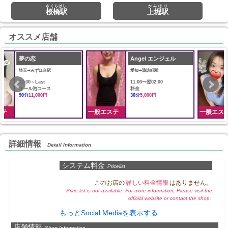
さくらばし
かみほり
桜橋駅
上堀駅
オススメ店舗
Angel エンジェル
ilAria アリア
愛知➠諏訪町駅
東京➠新御徒町駅
11:00〜翌02:00
12:00〜LAST
料金
料金
30分
5,000円
60分
8,000円
一般エステ
一般エステ
詳細情報
Detail Information
システム料金
Pricelist
このお店の
詳しい料金情報
はありません。
Price list is not available. For more information, Please visit the
official website or contact the shop.
もっとSocial Mediaを表示する
店舗情報
Shop Information