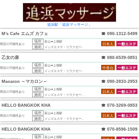
追浜駅「追浜マッサージ」
M’s Cafe エムズ カフェ
☎
090-1312-5499
場所
富山➠上堀駅
日本人
一般エステ
閉店の可能性あり
施術
メンズエステ・リラクゼー..
乙女の扉
☎
080-6539-0851
場所
富山➠上堀駅
中香台
一般エステ
閉店の可能性あり
施術
メンズエステ・リラクゼー..
Macaron ～マカロン～
☎
090-2833-2953
場所
富山➠上堀駅
日本人
一般エステ
閉店の可能性あり
施術
メンズエステ・リラクゼー..
HELLO BANGKOK KHA
☎
070-3269-0853
場所
富山➠上堀駅
日本人
一般エステ
閉店の可能性あり
施術
メンズエステ・リラクゼー..
HELLO BANGKOK KHA
☎
070-8596-1509
場所
富山➠上堀駅