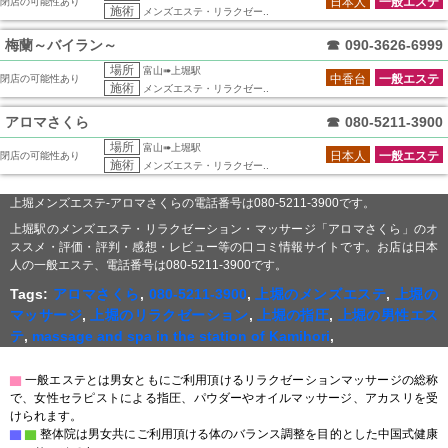
日本人
一般エステ
閉店の可能性あり
施術
メンズエステ・リラクゼー..
梅蘭～バイラン～
☎
090-3626-6999
場所
富山➠上堀駅
中香台
一般エステ
閉店の可能性あり
施術
メンズエステ・リラクゼー..
アロマさくら
☎
080-5211-3900
場所
富山➠上堀駅
日本人
一般エステ
閉店の可能性あり
施術
メンズエステ・リラクゼー..
上堀メンズエステ-アロマさくらの電話番号は080-5211-3900です。
上堀駅のメンズエステ・リラクゼーション・マッサージ「アロマさくら」のオ
ススメ・評価・評判・感想・レビュー等の口コミ情報サイトです。お店は日本
人の一般エステ、電話番号は080-5211-3900です。
Tags:
アロマさくら
,
080-5211-3900
,
上堀のメンズエステ
,
上堀の
マッサージ
,
上堀のリラクゼーション
,
上堀の指圧
,
上堀の男性エス
テ
,
massage and spa in the station of Kamihori
,
▇
一般エステとは男女ともにご利用頂けるリラクゼーションマッサージの総称
で、女性セラピストによる指圧、パウダーやオイルマッサージ、アカスリを受
けられます。
▇
▇
整体院は男女共にご利用頂ける体のバランス調整を目的とした中国式健康