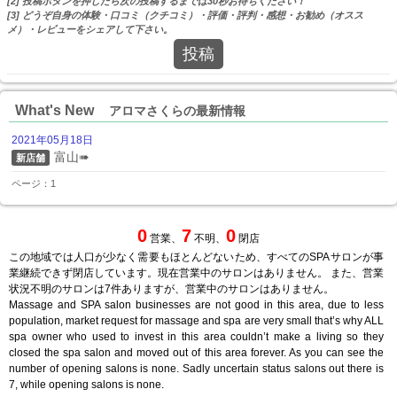
[2] 投稿ボタンを押したら次の投稿するまでは30秒お待ちください！
[3] どうぞ自身の体験・口コミ（クチコミ）・評価・評判・感想・お勧め（オスス
メ）・レビューをシェアして下さい。
投稿
What's New
アロマさくらの最新情報
2021年05月18日
富山➠
新店舗
ページ：1
0
7
0
営業、
不明、
閉店
この地域では人口が少なく需要もほとんどないため、すべてのSPAサロンが事
業継続できず閉店しています。現在営業中のサロンはありません。 また、営業
状況不明のサロンは7件ありますが、営業中のサロンはありません。
Massage and SPA salon businesses are not good in this area, due to less
population, market request for massage and spa are very small that’s why ALL
spa owner who used to invest in this area couldn’t make a living so they
closed the spa salon and moved out of this area forever. As you can see the
number of opening salons is none. Sadly uncertain status salons out there is
7, while opening salons is none.