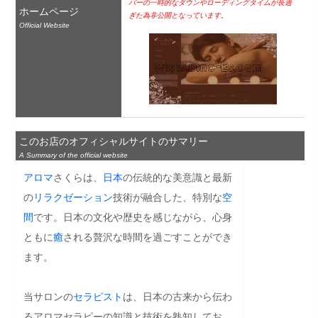
バーの一時的なダウンやローディングタイムが長過
ホームページ
ぎた為非公開となっています。
Official Website
このお店のオフィシャルサイトのサマリー
A Summary of the official website
アロマ
さくらは、
日本
の伝統的な美意識と最新
の
リラクゼーション
技術が融合した、特別な
空
間
です。日本の文化や歴史を感じながら、心身
ともに
癒
される贅沢な時間を過ごすことができ
ます。

当サロンの
セラピスト
は、日本の古来から伝わ
るアロマセラピーの知識と技術を熟知してお