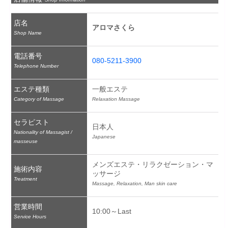
店名
アロマさくら
Shop Name
電話番号
080-5211-3900
Telephone Number
エステ種類
一般エステ
Category of Massage
Relaxation Massage
セラピスト
日本人
Nationality of Massagist /
Japanese
masseuse
メンズエステ・リラクゼーション・マ
施術内容
ッサージ
Treatment
Massage, Relaxation, Man skin care
営業時間
10:00～Last
Service Hours