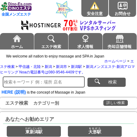
安全注意
お問合せ
全国メンズエステ
ホーム
エステ検索
求人情報
売却店舗情報
We welcome all nation to enjoy massage and SPA in Japan
ホームページ
>
エ
ステ検索
>
甲信越・北陸
>
新潟
>
新潟市
>
新潟駅
>
新潟メンズエステ-新潟アロマ
ヒーリング Noaの電話番号は080-9546-4409です。
検索
HERE (説明)
is the concept of Massage in Japan
エステ検索
カテゴリー別
詳しい検索
あなたへお勧めエリア
ひがしにいがた
おおがた
東新潟駅
大形駅