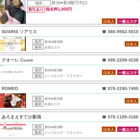
新潟➠新潟駅万代口
場所
指名料1,000円
割引あり
日本人
一般エステ
SOARIS ソアリス
☎
080-9562-5010
場所
新潟➠新潟発
日本人
施術
出張エステ
クオーレ Cuore
☎
090-2209-4238
場所
新潟➠新潟駅
日本人
一般エステ
施術
メンズエステ・リラクゼー..
ROMEO
☎
070-3190-7400
場所
新潟➠新潟発
日本人
施術
出張エステ
あろまえすて@新潟
☎
070-1189-3166
場所
新潟➠新潟駅
日本人
一般エステ
施術
メンズエステ・リラクゼー..