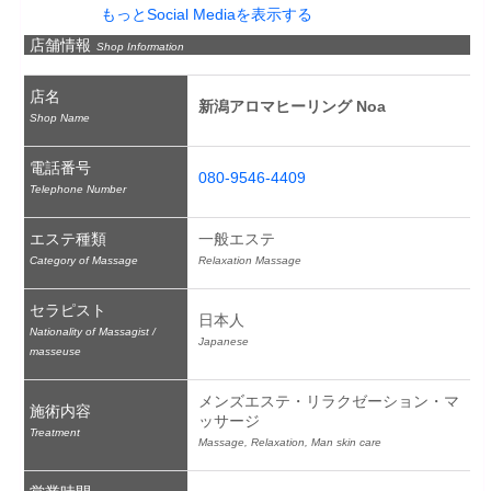
もっとSocial Mediaを表示する
店舗情報
Shop Information
店名
新潟アロマヒーリング Noa
Shop Name
電話番号
080-9546-4409
Telephone Number
エステ種類
一般エステ
Category of Massage
Relaxation Massage
セラピスト
日本人
Nationality of Massagist /
Japanese
masseuse
メンズエステ・リラクゼーション・マ
施術内容
ッサージ
Treatment
Massage, Relaxation, Man skin care