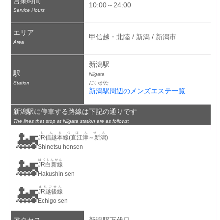
営業時間
10:00～24:00
Service Hours
エリア
甲信越・北陸 / 新潟 / 新潟市
Area
新潟駅
駅
Niigata
Station
にいがた
新潟駅周辺のメンズエステ一覧
新潟駅に停車する路線は下記の通りです
The lines that stop at Niigata station are as follows:
🚂
しんえつほんせん
JR信越本線(直江津～新潟)
Shinetsu honsen
🚂
はくしんせん
JR白新線
Hakushin sen
🚂
えちごせん
JR越後線
Echigo sen