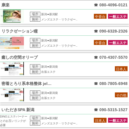
康楽
☎
080-4096-0121
場所
新潟➠新潟駅
中香台
一般エステ
施術
メンズエステ・リラクゼー..
リラクゼーション瞳
☎
090-6328-2326
場所
新潟➠新潟駅
中香台
一般エステ
施術
メンズエステ・リラクゼー..
癒しの空間オリーブ
☎
070-4307-5570
場所
新潟➠新潟発
日本人
施術
出張エステ
密着とろり系本格整体 jelma～ジェル
☎
080-7805-6948
場所
新潟➠新潟発
その他
施術
出張エステ
いただきSPA 新潟
☎
090-5315-1527
DINOエステバーナー
場所
新潟➠新潟駅
日本人
一般エステ
とのお互いリンクが
施術
メンズエステ・リラクゼー..
必要