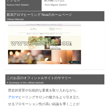
アクセス
新潟駅万代口
Access from Station
 from Niigata Station
新潟アロマヒーリング Noaのホームページ
Official Website
このお店のオフィシャルサイトのサマリー
A Summary of the official website
歴史的背景や伝統的な要素を取り入れながら、
アロマ
ヒーリングサロンの魅力をより引き立た
せるプロモーション性の高い結論を導くことが