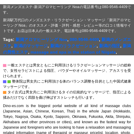
新潟メンズエステ-新潟アロマヒーリング Noaの電話番号は080-9546-4409で
す。
新潟駅万代口のメンズエステ・リラクゼーション・マッサージ「新潟アロマヒ
ーリング Noa」のオススメ・評価・評判・感想・レビュー等の口コミ情報サイ
トです。お店は日本人の一般エステ、電話番号は080-9546-4409です。
Tags:
新潟アロマヒーリング Noa
,
080-9546-4409
,
新潟のメンズエ
ステ
,
新潟のマッサージ
,
新潟のリラクゼーション
,
新潟の指圧
,
新潟
の男性エステ
,
massage and spa in the station of Niigata
,
▇
一般エステとは男女ともにご利用頂けるリラクゼーションマッサージの総称
で、女性セラピストによる指圧、パウダーやオイルマッサージ、アカスリを受
けられます。
▇
▇
整体院は男女共にご利用頂ける体のバランス調整を目的とした中国式健康
マッサージです。
▇
タイ古式は男女共にご利用頂けるタイの伝統的なマッサージで、指圧による
揉みだけでなく四肢を曲げ伸ばすストレッチも行います。
Dino-es.com is the biggest portal website of all kind of massage clubs
(Japanese, Asian, Chinese, Korean, Thai) in the whole Japan (Hokkaido,
Tokyo, Nagoya, Osaka, Kyoto, Sapporo, Okinawa, Fukuoka, Akita, Shinjuku,
Akihabara and other provinces or cities), and known as the fastest way for
Japanese and foreigners who are looking to have a relaxation and massaging
related information (name of therapist or masseur, pricelist, location, photo,