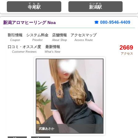
てらお
にいがた
寺尾駅
新潟駅
☎
080-9546-4409
新潟アロマヒーリング Noa
割引情報
システム料金
店舗情報
アクセスマップ
Coupon
Pricelist
About Shop
Access Route
2669
口コミ・オススメ度
最新情報
Customer Reviews
What's New
アクセス
武藤あさか
武藤あさか