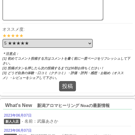
オススメ度:
★★★★★
＊注意点：
[1] 初めてコメント投稿する方はコメントを書く前に一度ページをリフレッシュして下
さい。
[2] 投稿ボタンを押したら次の投稿するまでは30秒お待ちください！
[3] どうぞ自身の体験・口コミ（クチコミ）・評価・評判・感想・お勧め（オスス
メ）・レビューをシェアして下さい。
投稿
What's New
新潟アロマヒーリング Noaの最新情報
2023年06月07日
- 名前：武藤あさか
新人入店
2023年06月07日