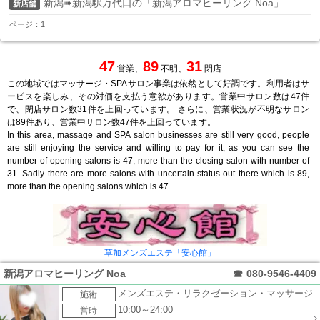
新潟➠新潟駅万代口の「新潟アロマヒーリング Noa」
新店舗
ページ：1
47
89
31
営業、
不明、
閉店
この地域ではマッサージ・SPAサロン事業は依然として好調です。利用者はサ
ービスを楽しみ、その対価を支払う意欲があります。営業中サロン数は47件
で、閉店サロン数31件を上回っています。 さらに、営業状況が不明なサロン
は89件あり、営業中サロン数47件を上回っています。
In this area, massage and SPA salon businesses are still very good, people
are still enjoying the service and willing to pay for it, as you can see the
number of opening salons is 47, more than the closing salon with number of
31. Sadly there are more salons with uncertain status out there which is 89,
more than the opening salons which is 47.
草加メンズエステ「安心館」
新潟アロマヒーリング Noa
☎
080-9546-4409
メンズエステ・リラクゼーション・マッサージ
施術
10:00～24:00
営時