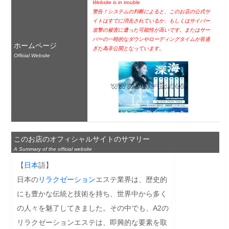
Website is in trouble
警告！システムの判断によると、このお店の公式サ
イトはすでに消去されているか、もしくはサイバー
攻撃の被害に遭った可能性が高いです。またはサー
バーの一時的なダウンやローディングタイムが長過
ホームページ
ぎた為非公開となっています。
Official Website
このお店のオフィシャルサイトのサマリー
A Summary of the official website
【
日本
語】

日本の
リラクゼーション
エステ業界は、歴史的
にも豊かな伝統と技術を持ち、世界中から多く
の人々を魅了してきました。その中でも、A2の
リラクゼーションエステは、即興的な要素を取