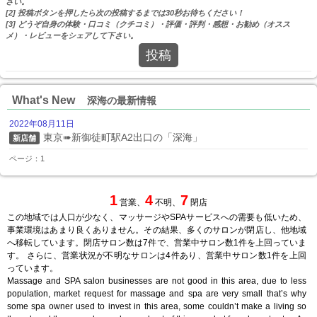
さい。
[2] 投稿ボタンを押したら次の投稿するまでは30秒お待ちください！
[3] どうぞ自身の体験・口コミ（クチコミ）・評価・評判・感想・お勧め（オスス
メ）・レビューをシェアして下さい。
投稿
What's New
深海の最新情報
2022年08月11日
東京➠新御徒町駅A2出口の「深海」
新店舗
ページ：1
1
4
7
営業、
不明、
閉店
この地域では人口が少なく、マッサージやSPAサービスへの需要も低いため、
事業環境はあまり良くありません。その結果、多くのサロンが閉店し、他地域
へ移転しています。閉店サロン数は7件で、営業中サロン数1件を上回っていま
す。 さらに、営業状況が不明なサロンは4件あり、営業中サロン数1件を上回
っています。
Massage and SPA salon businesses are not good in this area, due to less
population, market request for massage and spa are very small that’s why
some spa owner used to invest in this area, some couldn’t make a living so