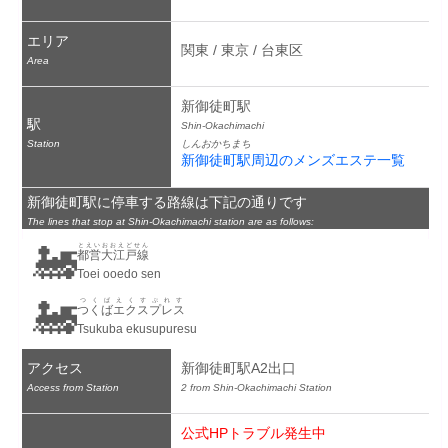
エリア
関東 / 東京 / 台東区
Area
新御徒町駅
駅
Shin-Okachimachi
Station
しんおかちまち
新御徒町駅周辺のメンズエステ一覧
新御徒町駅に停車する路線は下記の通りです
The lines that stop at Shin-Okachimachi station are as follows:
🚂
とえいおおえどせん
都営大江戸線
Toei ooedo sen
🚂
つくばえくすぷれす
つくばエクスプレス
Tsukuba ekusupuresu
アクセス
新御徒町駅A2出口
Access from Station
2 from Shin-Okachimachi Station
公式HPトラブル発生中