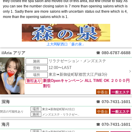
they closed the spa salon and moved out of this area, but few chose to stay. As
you can see the number closing salon is 7 more than opening salons which is
only 1. Sadly there are more salons with uncertain status out there which is 4,
more than the opening salons which is 1.
上大岡駅西口「森の泉」
ilAria アリア
☎
080-6787-6688
リラクゼーション・メンズエステ
施術
12:00〜LAST
営時
東京➠新御徒町駅都営大江戸線3分
場所
新規Openキャンペーン ALL TIME OK ２０００円
割引あり
割引
中香台
一般エステ
深海
☎
070-7431-1601
場所
東京➠新御徒町駅A2出口
中香台
一般エステ
閉店の可能性あり
施術
メンズエステ・リラクゼー..
海月
☎
070-7431-1601
場所
東京➠新御徒町駅A2出口