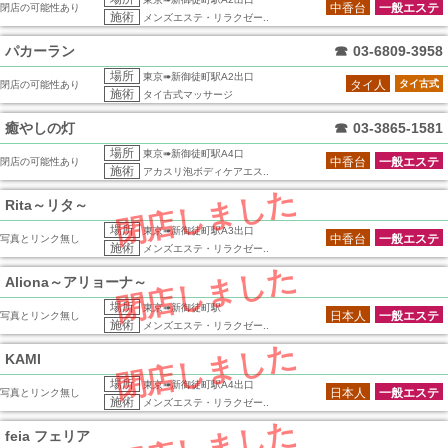
中香台
一般エステ
閉店の可能性あり
施術
メンズエステ・リラクゼー..
パカーラン
☎
03-6809-3958
場所
東京➠新御徒町駅A2出口
タイ人
タイ古式
閉店の可能性あり
施術
タイ古式マッサージ
癒やしの灯
☎
03-3865-1581
場所
東京➠新御徒町駅A4口
中香台
一般エステ
閉店の可能性あり
施術
アカスリ泡ボディケアエス..
閉店しました
Rita～リタ～
場所
東京➠新御徒町駅A3出口
中香台
一般エステ
写真とリンク無し
施術
メンズエステ・リラクゼー..
閉店しました
Aliona～アリョーナ～
場所
東京➠新御徒町駅
日本人
一般エステ
写真とリンク無し
施術
メンズエステ・リラクゼー..
閉店しました
KAMI
場所
東京➠新御徒町駅A4出口
日本人
一般エステ
写真とリンク無し
施術
メンズエステ・リラクゼー..
feia フェリア