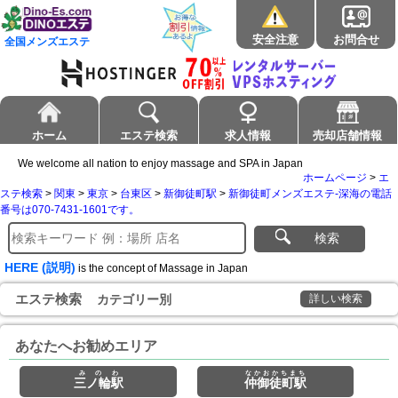
安全注意
お問合せ
全国メンズエステ
ホーム
エステ検索
求人情報
売却店舗情報
We welcome all nation to enjoy massage and SPA in Japan
ホームページ
>
エ
ステ検索
>
関東
>
東京
>
台東区
>
新御徒町駅
>
新御徒町メンズエステ-深海の電話
番号は070-7431-1601です。
検索
HERE (説明)
is the concept of Massage in Japan
エステ検索
カテゴリー別
詳しい検索
あなたへお勧めエリア
みのわ
なかおかちまち
三ノ輪駅
仲御徒町駅