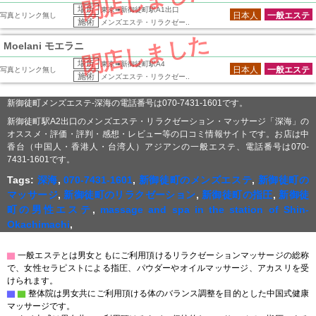
閉店しました
場所
東京➠新御徒町駅A1出口
日本人
一般エステ
写真とリンク無し
施術
メンズエステ・リラクゼー..
閉店しました
Moelani モエラニ
場所
東京➠新御徒町駅A4
日本人
一般エステ
写真とリンク無し
施術
メンズエステ・リラクゼー..
新御徒町メンズエステ-深海の電話番号は070-7431-1601です。
新御徒町駅A2出口のメンズエステ・リラクゼーション・マッサージ「深海」の
オススメ・評価・評判・感想・レビュー等の口コミ情報サイトです。お店は中
香台（中国人・香港人・台湾人）アジアンの一般エステ、電話番号は070-
7431-1601です。
Tags:
深海
,
070-7431-1601
,
新御徒町のメンズエステ
,
新御徒町の
マッサージ
,
新御徒町のリラクゼーション
,
新御徒町の指圧
,
新御徒
町の男性エステ
,
massage and spa in the station of Shin-
Okachimachi
,
▇
一般エステとは男女ともにご利用頂けるリラクゼーションマッサージの総称
で、女性セラピストによる指圧、パウダーやオイルマッサージ、アカスリを受
けられます。
▇
▇
整体院は男女共にご利用頂ける体のバランス調整を目的とした中国式健康
マッサージです。