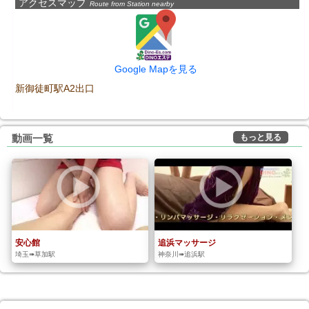
アクセスマップ
Route from Station nearby
Google Mapを見る
新御徒町駅A2出口
もっと見る
動画一覧
安心館
追浜マッサージ
埼玉➠草加駅
神奈川➠追浜駅