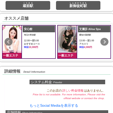
くらまえ
しんおかちまち
蔵前駅
新御徒町駅
オススメ店舗
安心館
艾麗莎 Alisa Spa
埼玉➠草加駅
愛知➠国府駅
12:00〜翌5:00
13:00～翌1:00
おすすめコース
アカスリ
90分
10,000円
30分
4,000円
一般エステ
一般エステ
詳細情報
Detail Information
システム料金
Pricelist
このお店の
詳しい料金情報
はありません。
Price list is not available. For more information, Please visit the
official website or contact the shop.
もっとSocial Mediaを表示する
店舗情報
Shop Information