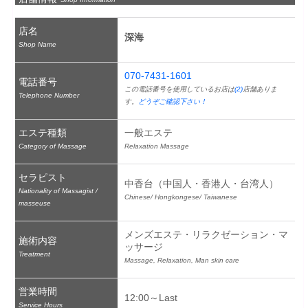
店名
深海
Shop Name
070-7431-1601
電話番号
この電話番号を使用しているお店は
(2)
店舗ありま
Telephone Number
す。
どうぞご確認下さい！
エステ種類
一般エステ
Category of Massage
Relaxation Massage
セラピスト
中香台（中国人・香港人・台湾人）
Nationality of Massagist /
Chinese/ Hongkongese/ Taiwanese
masseuse
メンズエステ・リラクゼーション・マ
施術内容
ッサージ
Treatment
Massage, Relaxation, Man skin care
営業時間
12:00～Last
Service Hours