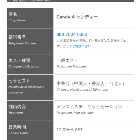
店名
Candy キャンディー
Shop Name
080-7004-0350
電話番号
この電話番号を使用しているお店は
(6)
店舗ありま
Telephone Number
す。
どうぞご確認下さい！
エステ種類
一般エステ
Category of Massage
Relaxation Massage
セラピスト
中香台（中国人・香港人・台湾人）
Nationality of Massagist /
Chinese/ Hongkongese/ Taiwanese
masseuse
施術内容
メンズエステ・リラクゼーション
Treatment
Relaxation, Man skin care
営業時間
12:00〜LAST
Service Hours