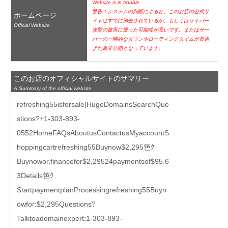
Website is in trouble
警告！システムの判断によると、このお店の公式サ
ホームページ
イトはすでに消去されているか、もしくはサイバー
Official Website
攻撃の被害に遭った可能性が高いです。またはサー
バーの一時的なダウンやローディングタイムが長過
ぎた為非公開となっています。
このお店のオフィシャルサイトのサマリー
A Summary of the official website
refreshing55isforsale|HugeDomainsSearchQue
stions?+1-303-893-
0552HomeFAQsAboutusContactusMyaccountS
hoppingcartrefreshing55Buynow$2,295笆ｸ
Buynowor,financefor$2,29524paymentsof$95.6
3Details笆ｸ
StartpaymentplanProcessingrefreshing55Buyn
owfor:$2,295Questions?
Talktoadomainexpert:1-303-893-