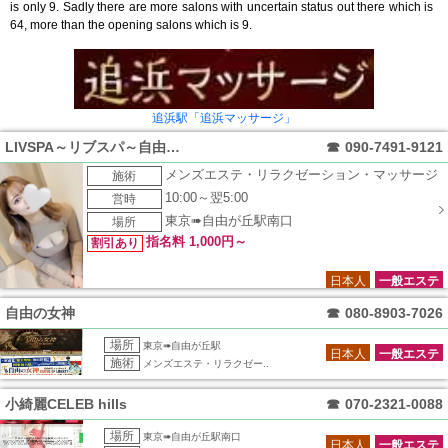
is only 9. Sadly there are more salons with uncertain status out there which is
64, more than the opening salons which is 9.
追浜駅「追浜マッサージ」
LIVSPA～リブスパ～自由が丘ルーム
☎
090-7491-9121
メンズエステ・リラクゼーション・マッサージ
施術
10:00～翌5:00
営時
東京➠自由が丘駅南口
場所
指名料 1,000円～
割引あり
日本人
一般エステ
自由の女神
☎
080-8903-7026
場所
東京➠自由が丘駅
日本人
一般エステ
施術
メンズエステ・リラクゼー..
小綺麗CELEB hills
☎
070-2321-0088
場所
東京➠自由が丘駅南口
日本人
一般エステ