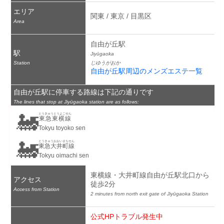
エリア
関東 / 東京 / 目黒区
Area
自由が丘駅
駅
Jiyūgaoka
Station
じゆうがおか
自由が丘駅周辺のメンズエステ一覧
自由が丘駅に停車する路線は下記の通りです
The lines that stop at Jiyūgaoka station are as follows:
🚂
とうきゅうとうよこせん
東急東横線
Tokyu toyoko sen
🚂
とうきゅうおおいまちせん
東急大井町線
Tokyu oimachi sen
東横線・大井町線自由が丘駅北口から
アクセス
徒歩2分
Access from Station
2 minutes from north exit gate of Jiyūgaoka Station
公式HPトラブル発生中