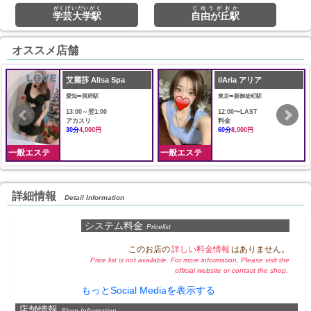
がくげいだいがく
じゆうがおか
学芸大学駅
自由が丘駅
オススメ店舗
艾麗莎 Alisa Spa
ilAria アリア
愛知➠国府駅
東京➠新御徒町駅
13:00～翌1:00
12:00〜LAST
アカスリ
料金
30分
4,000円
60分
8,000円
一般エステ
一般エステ
詳細情報
Detail Information
システム料金
Pricelist
このお店の
詳しい料金情報
はありません。
Price list is not available. For more information, Please visit the
official website or contact the shop.
もっとSocial Mediaを表示する
店舗情報
Shop Information