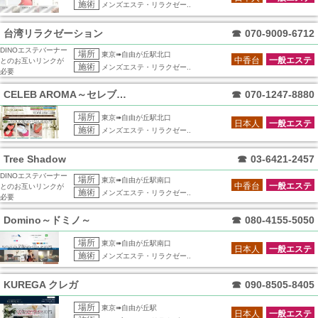
施術
メンズエステ・リラクゼー..
台湾リラクゼーション
☎
070-9009-6712
DINOエステバーナー
場所
東京➠自由が丘駅北口
中香台
一般エステ
とのお互いリンクが
施術
メンズエステ・リラクゼー..
必要
CELEB AROMA～セレブアロマ～自
☎
070-1247-8880
場所
東京➠自由が丘駅北口
日本人
一般エステ
施術
メンズエステ・リラクゼー..
Tree Shadow
☎
03-6421-2457
DINOエステバーナー
場所
東京➠自由が丘駅南口
中香台
一般エステ
とのお互いリンクが
施術
メンズエステ・リラクゼー..
必要
Domino～ドミノ～
☎
080-4155-5050
場所
東京➠自由が丘駅南口
日本人
一般エステ
施術
メンズエステ・リラクゼー..
KUREGA クレガ
☎
090-8505-8405
場所
東京➠自由が丘駅
日本人
一般エステ