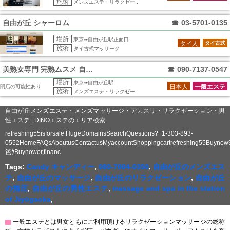
施術
メンズエステ・リラクゼー..
自由が丘 シャーロム
☎
03-5701-0135
場所
東京➠自由が丘駅正面口
タイ人
タイ古式
施術
タイ古式マッサージ
美熟女専門 完熟ムスメ 自由が丘店
☎
090-7137-0547
場所
東京➠自由が丘駅
日本人
一般エステ
閉店の可能性あり
施術
メンズエステ・リラクゼー..
自由が丘メンズエステ・メンズマッサージ・アカスリ・リラクゼーション・男
性エステ | DINOエステのエリア検索
refreshing55isforsale|HugeDomainsSearchQuestions?+1-303-893-
0552HomeFAQsAboutusContactusMyaccountShoppingcartrefreshing55Buynow
笆ｸBuynowor,financ
Tags:
Candy キャンディー
,
080-7004-0350
,
自由が丘のメンズエス
テ
,
自由が丘のマッサージ
,
自由が丘のリラクゼーション
,
自由が丘
の指圧
,
自由が丘の男性エステ
,
massage and spa in the station
of Jiyūgaoka
,
▇
一般エステとは男女ともにご利用頂けるリラクゼーションマッサージの総称