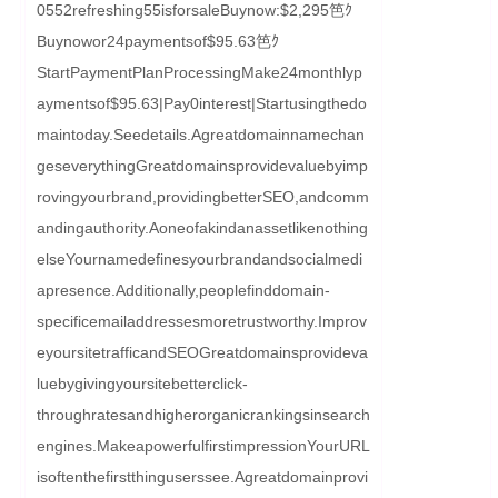
0552refreshing55isforsaleBuynow:$2,295笆ｸ
Buynowor24paymentsof$95.63笆ｸ
StartPaymentPlanProcessingMake24monthlyp
aymentsof$95.63|Pay0interest|Startusingthedo
maintoday.Seedetails.Agreatdomainnamechan
geseverythingGreatdomainsprovidevaluebyimp
rovingyourbrand,providingbetterSEO,andcomm
andingauthority.Aoneofakindanassetlikenothing
elseYournamedefinesyourbrandandsocialmedi
apresence.Additionally,peoplefinddomain-
specificemailaddressesmoretrustworthy.Improv
eyoursitetrafficandSEOGreatdomainsprovideva
luebygivingyoursitebetterclick-
throughratesandhigherorganicrankingsinsearch
engines.MakeapowerfulfirstimpressionYourURL
isoftenthefirstthinguserssee.Agreatdomainprovi