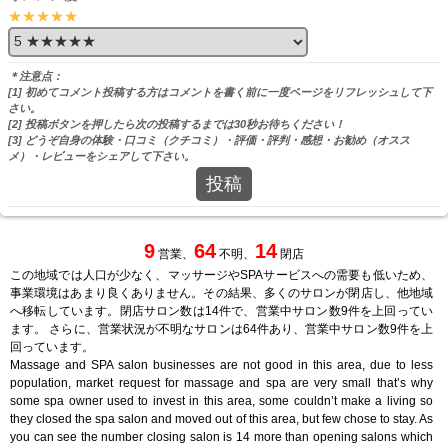
★★★★★
＊注意点：
[1] 初めてコメント投稿する方はコメントを書く前に一度ページをリフレッシュして下
さい。
[2] 投稿ボタンを押したら次の投稿するまでは30秒お待ちください！
[3] どうぞ自身の体験・口コミ（クチコミ）・評価・評判・感想・お勧め（オスス
メ）・レビューをシェアして下さい。
投稿
9
64
14
営業、
不明、
閉店
この地域では人口が少なく、マッサージやSPAサービスへの需要も低いため、
事業環境はあまり良くありません。その結果、多くのサロンが閉店し、他地域
へ移転しています。閉店サロン数は14件で、営業中サロン数9件を上回ってい
ます。 さらに、営業状況が不明なサロンは64件あり、営業中サロン数9件を上
回っています。
Massage and SPA salon businesses are not good in this area, due to less
population, market request for massage and spa are very small that’s why
some spa owner used to invest in this area, some couldn’t make a living so
they closed the spa salon and moved out of this area, but few chose to stay. As
you can see the number closing salon is 14 more than opening salons which