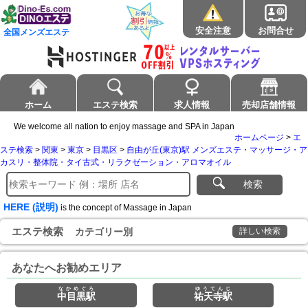
安全注意
お問合せ
全国メンズエステ
ホーム
エステ検索
求人情報
売却店舗情報
We welcome all nation to enjoy massage and SPA in Japan
ホームページ
>
エ
ステ検索
>
関東
>
東京
>
目黒区
>
自由が丘(東京)駅 メンズエステ・マッサージ・ア
カスリ・整体院・タイ古式・リラクゼーション・アロマオイル
検索
HERE (説明)
is the concept of Massage in Japan
エステ検索
カテゴリー別
詳しい検索
あなたへお勧めエリア
なかめぐろ
ゆうてんじ
中目黒駅
祐天寺駅