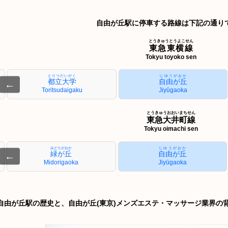
自由が丘駅に停車する路線は下記の通り
とうきゅうとうよこせん
東急東横線
Tokyu toyoko sen
とりつだいがく
じゆうがおか
都立大学
自由が丘
←
Toritsudaigaku
Jiyūgaoka
とうきゅうおおいまちせん
東急大井町線
Tokyu oimachi sen
みどりがおか
じゆうがおか
緑が丘
自由が丘
←
Midorigaoka
Jiyūgaoka
自由が丘駅の歴史と、自由が丘(東京)メンズエステ・マッサージ業界の