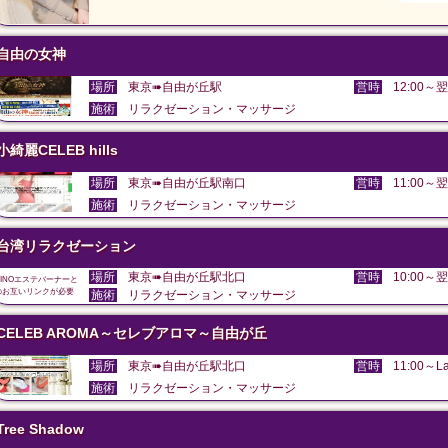
自由の女神
場所
東京➠自由が丘駅
営時
12:00～翌
施術
リラクゼーション・マッサージ
小綺麗CELEB hills
場所
東京➠自由が丘駅南口
営時
11:00～翌
施術
リラクゼーション・マッサージ
台湾リラクゼーション
場所
東京➠自由が丘駅北口
営時
10:00～翌
DINOエステバーナーと
のお互いリンクが必要
施術
リラクゼーション・マッサージ
CELEB AROMA～セレブアロマ～自由が丘
場所
東京➠自由が丘駅北口
営時
11:00～La
施術
リラクゼーション・マッサージ
Tree Shadow