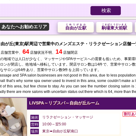
検索
じゆうがおか
こまばとうだいまえ
あなたへお勧めエリア
自由が丘駅
駒場東大前駅
自由が丘(東京)駅周辺で営業中のメンズエステ・リラクゼーション店舗一
64
14
店舗営業中、
店舗状況不明、
店舗閉店
の地域では人口が少なく、マッサージやSPAサービスへの需要も低いため、事業
ロンが閉店し、他地域へ移転しています。閉店サロン数は14件で、営業中サロン数
なサロンは64件あり、営業中サロン数9件を上回っています。
ssage and SPA salon businesses are not good in this area, due to less population
all that’s why some spa owner used to invest in this area, some couldn’t make a 
t of this area, but few chose to stay. As you can see the number closing salon i
dly there are more salons with uncertain status out there which is 64, more than th
LIVSPA～リブスパ～自由が丘ルーム
割引あ
リラクゼーション・マッサージ
施術
10:00～翌5:00
営時
東京➠自由が丘駅南口
場所