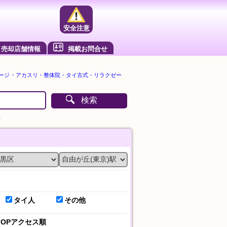
安全注意
売却店舗情報
掲載お問合せ
サージ・アカスリ・整体院・タイ古式・リラクゼー
検索
）
タイ人
その他
TOPアクセス順