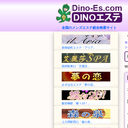
全国のメンズエステ総合検索サイト
ホ
シ
新御徒町エステ「アリア」
国府駅東口「艾麗莎」
Wh
みずほ台エステ「夢の恋」
飯田橋駅「蝶々20！」
上大岡駅西口「森の泉」