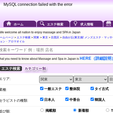
MySQL connection failed with the error
ホーム
エステ検索
求人情報
We welcome all nation to enjoy massage and SPA in Japan
ームページ
>
エステ検索
>
関東
>
東京
>
目黒区
>
自由が丘(東京)駅 メンズエステ・マッ
ョン・アロマオイル
HERE（詳細説明
at you need to know about Massage and Spa in Japan is
エステ検索
カテゴリー別
エリア:
一般エステ
整体院
タイ古式
業種:
日本人
中香台
韓国人
セラピストの種類:
掲載順
新着順
並び順: