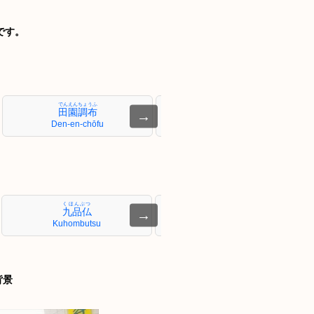
です。
でんえんちょうふ
たまがわ
田園調布
多摩川
→
Den-en-chōfu
Tamagawa
くほんぶつ
おやまだい
九品仏
尾山台
→
Kuhombutsu
Oyamadai
背景