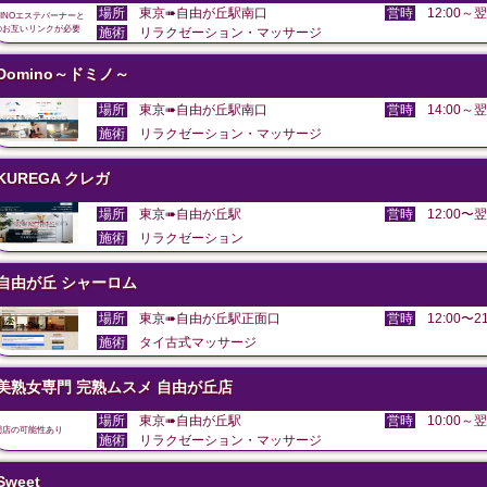
場所
東京➠自由が丘駅南口
営時
12:00～翌
DINOエステバーナーと
のお互いリンクが必要
施術
リラクゼーション・マッサージ
Domino～ドミノ～
場所
東京➠自由が丘駅南口
営時
14:00～翌
施術
リラクゼーション・マッサージ
KUREGA クレガ
場所
東京➠自由が丘駅
営時
12:00〜翌
施術
リラクゼーション
自由が丘 シャーロム
場所
東京➠自由が丘駅正面口
営時
12:00〜21
施術
タイ古式マッサージ
美熟女専門 完熟ムスメ 自由が丘店
場所
東京➠自由が丘駅
営時
10:00～翌
閉店の可能性あり
施術
リラクゼーション・マッサージ
Sweet