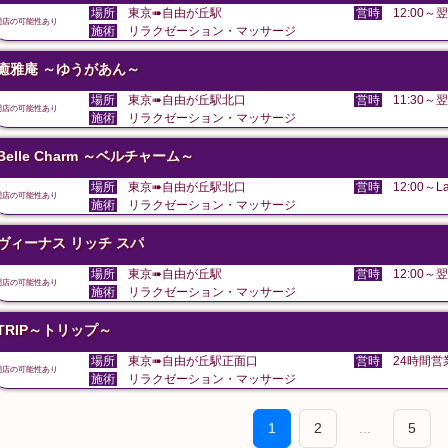
場所
東京➠自由が丘駅
営時
12:00～翌
閉店の可能性あり
施術
リラクゼーション・マッサージ
癒雅庵 ～ゆうがあん～
場所
東京➠自由が丘駅北口
営時
11:30～翌
閉店の可能性あり
施術
リラクゼーション・マッサージ
Belle Charm ～ベルチャーム～
場所
東京➠自由が丘駅北口
営時
12:00～La
閉店の可能性あり
施術
リラクゼーション・マッサージ
ヴィーナス リッチ スパ
場所
東京➠自由が丘駅
営時
12:00～翌
閉店の可能性あり
施術
リラクゼーション・マッサージ
TRIP～トリップ～
場所
東京➠自由が丘駅正面口
営時
24時間営
閉店の可能性あり
施術
リラクゼーション・マッサージ
1
2
...
5