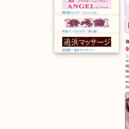
諏訪町エステ「エンジェル」
草加メンズエステ「安心館」
9
追浜駅「追浜マッサージ」
こ
サ
明
Ma
sm
ou
Sa