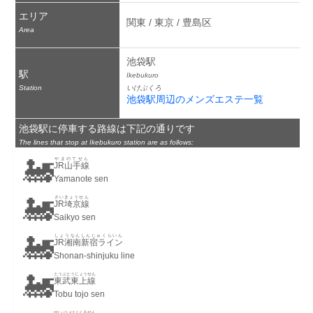
エリア
関東 / 東京 / 豊島区
Area
池袋駅
駅
Ikebukuro
Station
いけぶくろ
池袋駅周辺のメンズエステ一覧
池袋駅に停車する路線は下記の通りです
The lines that stop at Ikebukuro station are as follows:
🚂
やまのてせん
JR山手線
Yamanote sen
🚂
さいきょうせん
JR埼京線
Saikyo sen
🚂
しょうなんしんじゅくらいん
JR湘南新宿ライン
Shonan-shinjuku line
🚂
とうぶとうじょうせん
東武東上線
Tobu tojo sen
せいぶいけぶくろせん