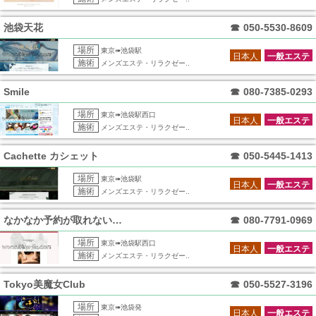
池袋天花
☎
050-5530-8609
場所
東京➠池袋駅
日本人
一般エステ
施術
メンズエステ・リラクゼー..
Smile
☎
080-7385-0293
場所
東京➠池袋駅西口
日本人
一般エステ
施術
メンズエステ・リラクゼー..
Cachette カシェット
☎
050-5445-1413
場所
東京➠池袋駅
日本人
一般エステ
施術
メンズエステ・リラクゼー..
なかなか予約が取れないリンパ専門店
☎
080-7791-0969
場所
東京➠池袋駅西口
日本人
一般エステ
施術
メンズエステ・リラクゼー..
Tokyo美魔女Club
☎
050-5527-3196
場所
東京➠池袋発
日本人
一般エステ