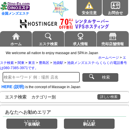
安全注意
お問合せ
全国メンズエステ
ホーム
エステ検索
求人情報
売却店舗情報
We welcome all nation to enjoy massage and SPA in Japan
ホームページ
>
エ
ステ検索
>
関東
>
東京
>
豊島区
>
池袋駅
>
池袋メンズエステ-らくらくの電話番号
は080-7385-3971です。
検索
HERE (説明)
is the concept of Massage in Japan
エステ検索
カテゴリー別
詳しい検索
あなたへお勧めエリア
しもいたばし
こまごめ
下板橋駅
駒込駅