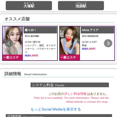
おおつか
いけぶくろ
大塚駅
池袋駅
オススメ店舗
蝶々20！
ilAria アリア
東京➠飯田橋駅
東京➠新御徒町駅
12:00〜翌3:00
12:00〜LAST
シャンプー、指圧、オイルマ
料金
ッサージ、パウダーマッサー
60分
8,000円
ジ
60分
9,000円
一般エステ
一般エステ
詳細情報
Detail Information
システム料金
Pricelist
このお店の
詳しい料金情報
はありません。
Price list is not available. For more information, Please visit the
official website or contact the shop.
もっとSocial Mediaを表示する
店舗情報
Shop Information