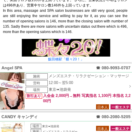
で、閉店サロン数135件を上回っています。 さらに、営業状況が不明なサロン
は496件あり、営業中サロン数146件を上回っています。
In this area, massage and SPA salon businesses are still very good, people
are still enjoying the service and willing to pay for it, as you can see the
number of opening salons is 146, more than the closing salon with number of
135. Sadly there are more salons with uncertain status out there which is 496,
more than the opening salons which is 146.
飯田橋駅「蝶々20！」
Angel SPA
☎
080-9093-0707
メンズエステ・リラクゼーション・マッサージ
施術
12:00～翌5:00
営時
東京➠池袋発
場所
入会金 2,000円→無料 写真指名 1,100円 本指名 2,2
割引あり
00円
日本人
一般エステ
CANDY キャンディ
☎
080-2080-5205
場所
東京➠池袋発
日本人
一般エステ
施術
メンズエステ・リラクゼー..