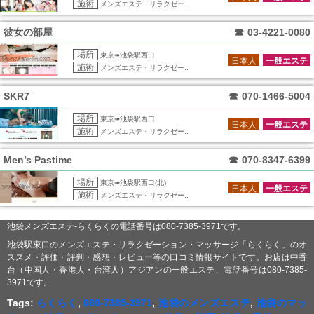
施術
メンズエステ・リラクゼー..
彼女の部屋
☎
03-4221-0080
場所
東京➠池袋駅西口
日本人
一般エステ
施術
メンズエステ・リラクゼー..
SKR7
☎
070-1466-5004
場所
東京➠池袋駅西口
日本人
一般エステ
施術
メンズエステ・リラクゼー..
Men’s Pastime
☎
070-8347-6399
場所
東京➠池袋駅西口(北)
日本人
一般エステ
施術
メンズエステ・リラクゼー..
池袋メンズエステ-らくらくの電話番号は080-7385-3971です。
池袋駅東口のメンズエステ・リラクゼーション・マッサージ「らくらく」のオ
ススメ・評価・評判・感想・レビュー等の口コミ情報サイトです。お店は中香
台（中国人・香港人・台湾人）アジアンの一般エステ、電話番号は080-7385-
3971です。
Tags:
らくらく
,
080-7385-3971
,
池袋のメンズエステ
,
池袋のマッ