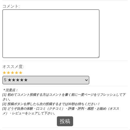
コメント:
オススメ度:
★★★★★
＊注意点：
[1] 初めてコメント投稿する方はコメントを書く前に一度ページをリフレッシュして下
さい。
[2] 投稿ボタンを押したら次の投稿するまでは30秒お待ちください！
[3] どうぞ自身の体験・口コミ（クチコミ）・評価・評判・感想・お勧め（オスス
メ）・レビューをシェアして下さい。
投稿