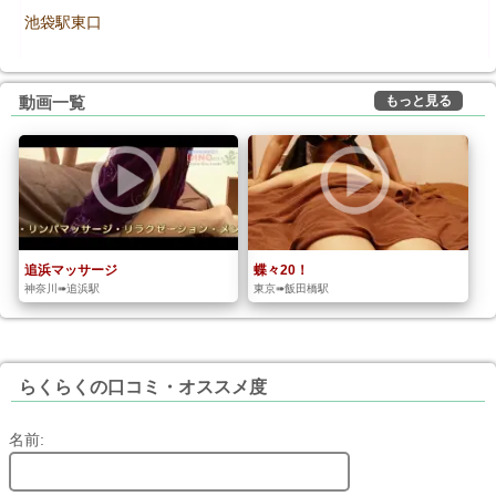
池袋駅東口
もっと見る
動画一覧
追浜マッサージ
蝶々20！
神奈川➠追浜駅
東京➠飯田橋駅
らくらくの口コミ・オススメ度
名前: