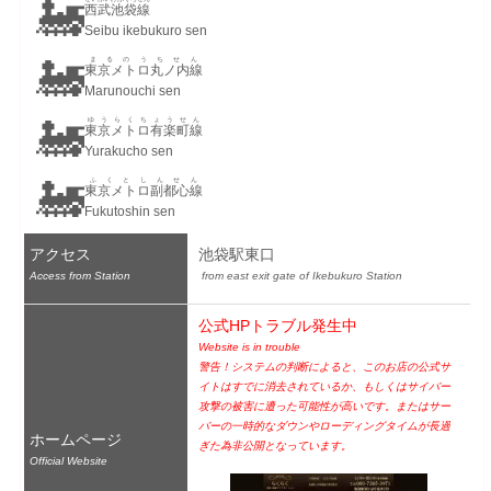
🚂
西武池袋線
Seibu ikebukuro sen
🚂
まるのうちせん
東京メトロ丸ノ内線
Marunouchi sen
🚂
ゆうらくちょうせん
東京メトロ有楽町線
Yurakucho sen
🚂
ふくとしんせん
東京メトロ副都心線
Fukutoshin sen
アクセス
池袋駅東口
Access from Station
 from east exit gate of Ikebukuro Station
公式HPトラブル発生中
Website is in trouble
警告！システムの判断によると、このお店の公式サ
イトはすでに消去されているか、もしくはサイバー
攻撃の被害に遭った可能性が高いです。またはサー
バーの一時的なダウンやローディングタイムが長過
ホームページ
ぎた為非公開となっています。
Official Website