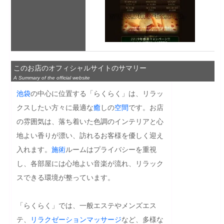
このお店のオフィシャルサイトのサマリー
A Summary of the official website
池袋
の中心に位置する「らくらく」は、リラッ
クスしたい方々に最適な
癒
しの
空間
です。お店
の雰囲気は、落ち着いた色調のインテリアと心
地よい香りが漂い、訪れるお客様を優しく迎え
入れます。
施術
ルームはプライバシーを重視
し、各部屋には心地よい音楽が流れ、リラック
スできる環境が整っています。

「らくらく」では、一般エステやメンズエス
テ、
リラクゼーション
マッサージ
など、多様な