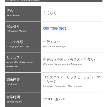
店名
らくらく
Shop Name
電話番号
080-7385-3971
Telephone Number
エステ種類
一般エステ
Category of Massage
Relaxation Massage
セラピスト
中香台（中国人・香港人・台湾人）
Nationality of Massagist /
Chinese/ Hongkongese/ Taiwanese
masseuse
メンズエステ・リラクゼーション・マ
施術内容
ッサージ
Treatment
Massage, Relaxation, Man skin care
営業時間
12:00〜翌2:00
Service Hours