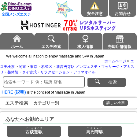
安全注意
お問合せ
全国メンズエステ
ホーム
エステ検索
求人情報
売却店舗情報
We welcome all nation to enjoy massage and SPA in Japan
ホームページ
>
エ
ステ検索
>
関東
>
東京
>
杉並区
>
新高円寺駅 メンズエステ・マッサージ・アカス
リ・整体院・タイ古式・リラクゼーション・アロマオイル
検索
HERE (説明)
is the concept of Massage in Japan
エステ検索
カテゴリー別
詳しい検索
あなたへお勧めエリア
にしおぎくぼ
こうえんじ
西荻窪駅
高円寺駅