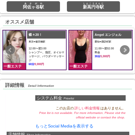
あさがや
しんこうえんじ
阿佐ヶ谷駅
新高円寺駅
オススメ店舗
蝶々20！
Angel エンジェル
東京➠飯田橋駅
愛知➠諏訪町駅
12:00〜翌3:00
11:00〜翌02:00
シャンプー、指圧、オイルマ
料金
ッサージ、パウダーマッサー
30分
5,000円
ジ
60分
9,000円
一般エステ
一般エステ
詳細情報
Detail Information
システム料金
Pricelist
このお店の
詳しい料金情報
はありません。
Price list is not available. For more information, Please visit the
official website or contact the shop.
もっとSocial Mediaを表示する
店舗情報
Shop Information