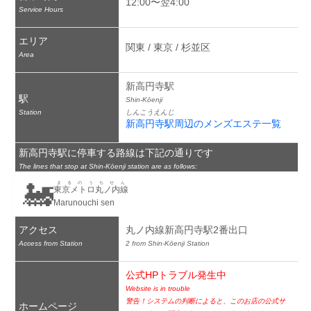
12:00〜翌4:00
Service Hours
エリア
関東 / 東京 / 杉並区
Area
新高円寺駅
駅
Shin-Kōenji
Station
しんこうえんじ
新高円寺駅周辺のメンズエステ一覧
新高円寺駅に停車する路線は下記の通りです
The lines that stop at Shin-Kōenji station are as follows:
🚂
まるのうちせん
東京メトロ丸ノ内線
Marunouchi sen
アクセス
丸ノ内線新高円寺駅2番出口
Access from Station
2 from Shin-Kōenji Station
公式HPトラブル発生中
Website is in trouble
警告！システムの判断によると、このお店の公式サ
ホームページ