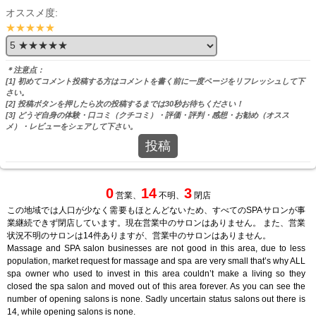
オススメ度:
★★★★★
＊注意点：
[1] 初めてコメント投稿する方はコメントを書く前に一度ページをリフレッシュして下
さい。
[2] 投稿ボタンを押したら次の投稿するまでは30秒お待ちください！
[3] どうぞ自身の体験・口コミ（クチコミ）・評価・評判・感想・お勧め（オスス
メ）・レビューをシェアして下さい。
投稿
0
14
3
営業、
不明、
閉店
この地域では人口が少なく需要もほとんどないため、すべてのSPAサロンが事
業継続できず閉店しています。現在営業中のサロンはありません。 また、営業
状況不明のサロンは14件ありますが、営業中のサロンはありません。
Massage and SPA salon businesses are not good in this area, due to less
population, market request for massage and spa are very small that’s why ALL
spa owner who used to invest in this area couldn’t make a living so they
closed the spa salon and moved out of this area forever. As you can see the
number of opening salons is none. Sadly uncertain status salons out there is
14, while opening salons is none.