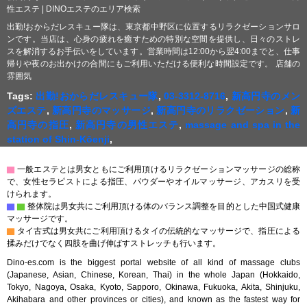
性エステ | DINOエステのエリア検索
出勤!おからだレスキュー隊は、東京都中野区に位置するリラクゼーションサロ
ンです。当店は、心身の疲れを癒すための特別な空間を提供し、日々のストレ
スを解消するお手伝いをしています。営業時間は12:00から翌4:00までと、仕事
帰りや夜のお出かけの合間にもご利用いただける便利な時間設定です。 店舗の
雰囲気
Tags:
出勤!おからだレスキュー隊
,
03-3312-8716
,
新高円寺のメン
ズエステ
,
新高円寺のマッサージ
,
新高円寺のリラクゼーション
,
新
高円寺の指圧
,
新高円寺の男性エステ
,
massage and spa in the
station of Shin-Kōenji
,
▇
一般エステとは男女ともにご利用頂けるリラクゼーションマッサージの総称
で、女性セラピストによる指圧、パウダーやオイルマッサージ、アカスリを受
けられます。
▇
▇
整体院は男女共にご利用頂ける体のバランス調整を目的とした中国式健康
マッサージです。
▇
タイ古式は男女共にご利用頂けるタイの伝統的なマッサージで、指圧による
揉みだけでなく四肢を曲げ伸ばすストレッチも行います。
Dino-es.com is the biggest portal website of all kind of massage clubs
(Japanese, Asian, Chinese, Korean, Thai) in the whole Japan (Hokkaido,
Tokyo, Nagoya, Osaka, Kyoto, Sapporo, Okinawa, Fukuoka, Akita, Shinjuku,
Akihabara and other provinces or cities), and known as the fastest way for