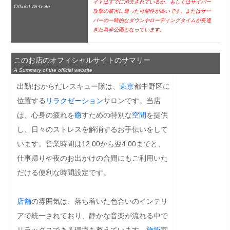
イトはすでに消去されているか、もしくはサイバー
Official Website
攻撃の被害に遭った可能性が高いです。またはサー
バーの一時的なダウンやローディングタイムが長過
ぎた為非公開となっています。
このお店のオフィシャルサイトのサマリー
A Summary of the official website
出勤!おからだレスキュー隊は、
東京
都中野区に
位置する
リラクゼーション
サロンです。当店
は、心身の疲れを
癒
すための特別な
空間
を提供
し、日々のストレスを解消するお手伝いをして
います。営業時間は12:00から翌4:00までと、
仕事帰りや夜のお出かけの合間にもご利用いた
だける便利な時間設定です。

店舗
の雰囲気は、落ち着いた色合いのインテリ
アで統一されており、静かな音楽が流れる中で
リラックスできる環境を整えています。
施術
室