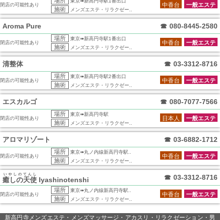
場所
東京➠新高円寺駅1番出口
中香台
一般エステ
閉店の可能性あり
施術
メンズエステ・リラクゼー..
Aroma Pure
☎
080-8445-2580
場所
東京➠新高円寺駅1番出口
中香台
一般エステ
閉店の可能性あり
施術
メンズエステ・リラクゼー..
清整体
☎
03-3312-8716
場所
東京➠新高円寺駅2番出口
中香台
一般エステ
閉店の可能性あり
施術
メンズエステ・リラクゼー..
エスカルゴ
☎
080-7077-7566
場所
東京➠新高円寺駅
日本人
一般エステ
閉店の可能性あり
施術
メンズエステ・リラクゼー..
アロマリゾート
☎
03-6882-1712
場所
東京➠丸ノ内線新高円寺駅..
中香台
一般エステ
閉店の可能性あり
施術
メンズエステ・リラクゼー..
いやしのてんし
☎
03-3312-8716
癒しの天使
Iyashinotenshi
場所
東京➠丸ノ内線新高円寺駅..
中香台
一般エステ
閉店の可能性あり
施術
メンズエステ・リラクゼー..
新高円寺メンズエステ・メンズマッサージ・アカスリ・リラクゼーション・男