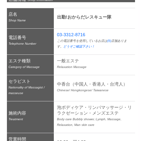
店名
出勤!おからだレスキュー隊
Shop Name
03-3312-8716
電話番号
この電話番号を使用しているお店は
(5)
店舗ありま
Telephone Number
す。
どうぞご確認下さい！
エステ種類
一般エステ
Category of Massage
Relaxation Massage
セラピスト
中香台（中国人・香港人・台湾人）
Nationality of Massagist /
Chinese/ Hongkongese/ Taiwanese
masseuse
泡ボディケア・リンパマッサージ・リ
施術内容
ラクゼーション・メンズエステ
Treatment
Body care Bubbly shower, Lymph, Massage, 
Relaxation, Man skin care
営業時間