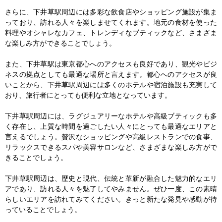
さらに、下井草駅周辺には多彩な飲食店やショッピング施設が集ま
っており、訪れる人々を楽しませてくれます。地元の食材を使った
料理やオシャレなカフェ、トレンディなブティックなど、さまざま
な楽しみ方ができることでしょう。

また、下井草駅は東京都心へのアクセスも良好であり、観光やビジ
ネスの拠点としても最適な場所と言えます。都心へのアクセスが良
いことから、下井草駅周辺には多くのホテルや宿泊施設も充実して
おり、旅行者にとっても便利な立地となっています。

下井草駅周辺には、ラグジュアリーなホテルや高級ブティックも多
く存在し、上質な時間を過ごしたい人々にとっても最適なエリアと
言えるでしょう。贅沢なショッピングや高級レストランでの食事、
リラックスできるスパや美容サロンなど、さまざまな楽しみ方がで
きることでしょう。

下井草駅周辺は、歴史と現代、伝統と革新が融合した魅力的なエリ
アであり、訪れる人々を魅了してやみません。ぜひ一度、この素晴
らしいエリアを訪れてみてください。きっと新たな発見や感動が待
っていることでしょう。
