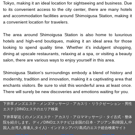
Tokyo, making it an ideal location for sightseeing and business. Due 
to its convenient access to the city center, there are many hotels 
and accommodation facilities around Shimoigusa Station, making it 
a convenient location for travelers.

The area around Shimoigusa Station is also home to luxurious 
hotels and high-end boutiques, making it an ideal area for those 
looking to spend quality time. Whether it's indulgent shopping, 
dining at upscale restaurants, relaxing at a spa, or visiting a beauty 
salon, there are various ways to enjoy yourself in this area.

Shimoigusa Station's surroundings embody a blend of history and 
modernity, tradition and innovation, making it a captivating area that 
enchants visitors. Be sure to visit this wonderful area at least once. 
There will surely be new discoveries and emotions waiting for you.
下井草メンズエステ・メンズマッサージ・アカスリ・リラクゼーション・男性
エステ | DINOエステのエリア検索
下井草駅近くのメンズエステ・アカスリ・アロママッサージ・タイ古式・整体
院を紹介します。ディノDINOエステナビは全国の日本・アジアン系(韓国人,中
国人,台湾人,香港人,タイ人)・インドネシアバリ島式のエステ総合検索サイト