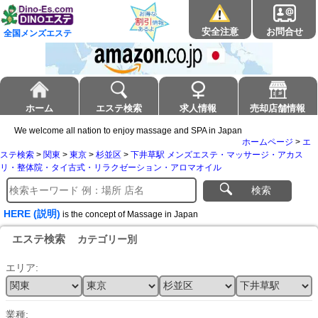
安全注意
お問合せ
全国メンズエステ
ホーム
エステ検索
求人情報
売却店舗情報
We welcome all nation to enjoy massage and SPA in Japan
ホームページ
>
エ
ステ検索
>
関東
>
東京
>
杉並区
>
下井草駅 メンズエステ・マッサージ・アカス
リ・整体院・タイ古式・リラクゼーション・アロマオイル
検索
HERE (説明)
is the concept of Massage in Japan
エステ検索
カテゴリー別
エリア:
業種: