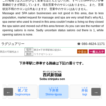
この地域では人口が少なく需要もほとんどないため、すべてのSPAサロンが事
業継続できず閉店しています。現在営業中のサロンはありません。 また、営業
状況不明のサロンは1件ありますが、営業中のサロンはありません。
Massage and SPA salon businesses are not good in this area, due to less
population, market request for massage and spa are very small that’s why ALL
spa owner who used to invest in this area couldn’t make a living so they closed
the spa salon and moved out of this area forever. As you can see the number of
opening salons is none. Sadly uncertain status salons out there is 1, while
opening salons is none.
ラグジュアリー
☎
080-4624-1171
場所
東京➠下井草駅南口徒歩2..
中香台
一般エステ
閉店の可能性あり
施術
リラクゼーション
下井草駅に停車する路線は下記の通りです。
せいぶしんじゅくせん
西武新宿線
Seibu shinjuku sen
さぎのみや
しもいぐさ
いおぎ
鷺ノ宮
下井草
井荻
←
→
i
Saginomiya
Shimo-Igusa
Iogi