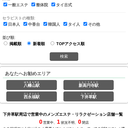
一般エステ
整体院
タイ古式
セラピストの種類:
日本人
中香台
韓国人
タイ人
その他
並び順:
掲載順
新着順
TOPアクセス順
検索
あなたへお勧めエリア
はちまんやま
しんこうえんじ
八幡山駅
新高円寺駅
にしえいふく
しもいぐさ
西永福駅
下井草駅
下井草駅周辺で営業中のメンズエステ・リラクゼーション店舗一覧
0
1
0
営業中、
状況不明、
閉店