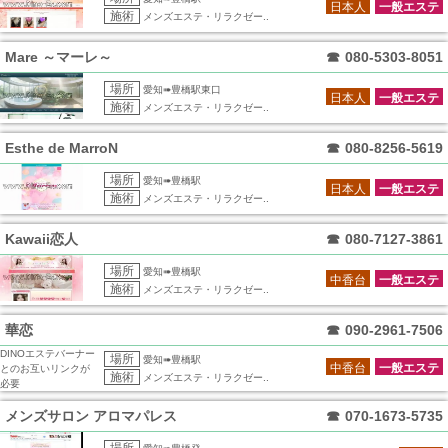
日本人
一般エステ
施術
メンズエステ・リラクゼー..
Mare ～マーレ～
☎
080-5303-8051
場所
愛知➠豊橋駅東口
日本人
一般エステ
施術
メンズエステ・リラクゼー..
Esthe de MarroN
☎
080-8256-5619
場所
愛知➠豊橋駅
日本人
一般エステ
施術
メンズエステ・リラクゼー..
Kawaii恋人
☎
080-7127-3861
場所
愛知➠豊橋駅
中香台
一般エステ
施術
メンズエステ・リラクゼー..
華恋
☎
090-2961-7506
DINOエステバーナー
場所
愛知➠豊橋駅
中香台
一般エステ
とのお互いリンクが
施術
メンズエステ・リラクゼー..
必要
メンズサロン アロマパレス
☎
070-1673-5735