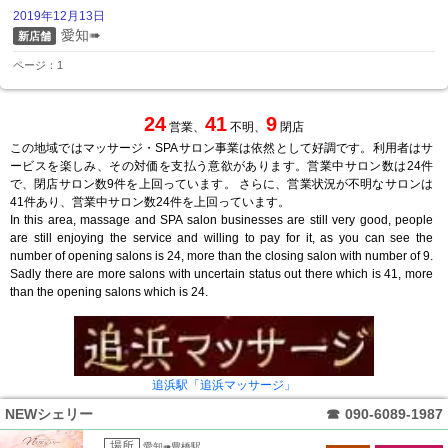
2019年12月13日
愛知➠
新店舗
ページ：1
24
41
9
営業、
不明、
閉店
この地域ではマッサージ・SPAサロン事業は依然として好調です。利用者はサ
ービスを楽しみ、その対価を支払う意欲があります。営業中サロン数は24件
で、閉店サロン数9件を上回っています。 さらに、営業状況が不明なサロンは
41件あり、営業中サロン数24件を上回っています。
In this area, massage and SPA salon businesses are still very good, people
are still enjoying the service and willing to pay for it, as you can see the
number of opening salons is 24, more than the closing salon with number of 9.
Sadly there are more salons with uncertain status out there which is 41, more
than the opening salons which is 24.
追浜駅「追浜マッサージ」
NEWシェリー
☎
090-6089-1987
場所
愛知➠豊橋駅