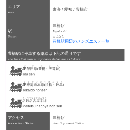
エリア
東海 / 愛知 / 豊橋市
Area
豊橋駅
駅
Toyohashi
Station
とよはし
豊橋駅周辺のメンズエステ一覧
豊橋駅に停車する路線は下記の通りです
The lines that stop at Toyohashi station are as follows:
🚂
いいだせん
JR飯田線(豊橋～天竜峡)
Iida sen
🚂
とうかいどうほんせん
JR東海道本線(浜松～岐阜)
Tokaido honsen
🚂
めいてつなごやほんせん
名鉄名古屋本線
Meitetsu nagoya hon sen
アクセス
豊橋駅
Access from Station
 from Toyohashi Station