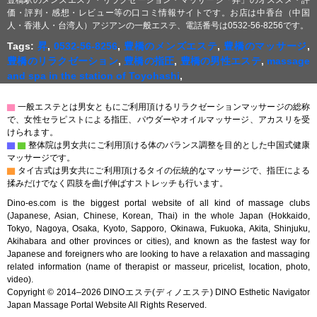
豊橋駅のメンズエステ・リラクゼーション・マッサージ「昇」のオススメ・評
価・評判・感想・レビュー等の口コミ情報サイトです。お店は中香台（中国
人・香港人・台湾人）アジアンの一般エステ、電話番号は0532-56-8256です。
Tags:
昇
,
0532-56-8256
,
豊橋のメンズエステ
,
豊橋のマッサージ
,
豊橋のリラクゼーション
,
豊橋の指圧
,
豊橋の男性エステ
,
massage
and spa in the station of Toyohashi
,
▇
一般エステとは男女ともにご利用頂けるリラクゼーションマッサージの総称
で、女性セラピストによる指圧、パウダーやオイルマッサージ、アカスリを受
けられます。
▇
▇
整体院は男女共にご利用頂ける体のバランス調整を目的とした中国式健康
マッサージです。
▇
タイ古式は男女共にご利用頂けるタイの伝統的なマッサージで、指圧による
揉みだけでなく四肢を曲げ伸ばすストレッチも行います。
Dino-es.com is the biggest portal website of all kind of massage clubs
(Japanese, Asian, Chinese, Korean, Thai) in the whole Japan (Hokkaido,
Tokyo, Nagoya, Osaka, Kyoto, Sapporo, Okinawa, Fukuoka, Akita, Shinjuku,
Akihabara and other provinces or cities), and known as the fastest way for
Japanese and foreigners who are looking to have a relaxation and massaging
related information (name of therapist or masseur, pricelist, location, photo,
video).
Copyright © 2014–2026 DINOエステ(ディノエステ) DINO Esthetic Navigator
Japan Massage Portal Website All Rights Reserved.