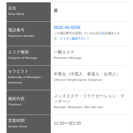
店名
昇
Shop Name
0532-56-8256
電話番号
この電話番号を使用しているお店は
(3)
店舗ありま
Telephone Number
す。
どうぞご確認下さい！
エステ種類
一般エステ
Category of Massage
Relaxation Massage
セラピスト
中香台（中国人・香港人・台湾人）
Nationality of Massagist /
Chinese/ Hongkongese/ Taiwanese
masseuse
メンズエステ・リラクゼーション・マ
施術内容
ッサージ
Treatment
Massage, Relaxation, Man skin care
営業時間
12:00〜翌2:00
Service Hours