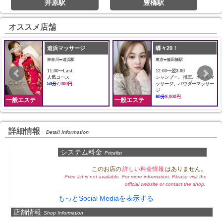
井原駅
豊橋駅
オススメ店舗
追浜マッサージ
蝶々20！
神奈川➠追浜駅
東京➠飯田橋駅
11:00〜Last
12:00〜翌3:00
人気コース
シャンプー、指圧、オイルマ
50分
7,000円
ッサージ、パウダーマッサー
ジ
60分
9,000円
一般エステ
一般エステ
詳細情報
Detail Information
システム料金
Pricelist
このお店の
詳しい料金情報
はありません。
Price list is not available. For more information, Please visit the
official website or contact the shop.
もっとSocial Mediaを表示する
店舗情報
Shop Information