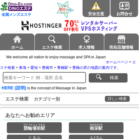
安全注意
お問合せ
全国メンズエステ
ホーム
エステ検索
求人情報
売却店舗情報
We welcome all nation to enjoy massage and SPA in Japan
ホームページ
>
エ
ステ検索
>
東海
>
愛知
>
豊橋市
>
豊橋駅
>
豊橋の昇の地図の案内です。
検索
HERE (説明)
is the concept of Massage in Japan
エステ検索
カテゴリー別
詳しい検索
あなたへお勧めエリア
けいりんじょうまえ
みなみさかえ
競輪場前駅
南栄駅
いばら
とよはし