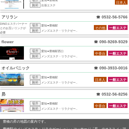
場所
愛知➠豊橋発
日本人
施術
出張エステ
アリラン
☎
0532-56-5766
DINOエステバーナー
場所
愛知➠豊橋駅
その他
一般エステ
とのお互いリンクが
施術
メンズエステ・リラクゼー..
必要
flower
☎
090-9269-9329
場所
愛知➠豊橋駅西口
中香台
一般エステ
施術
メンズエステ・リラクゼー..
オイルパニック
☎
090-3933-0016
場所
愛知➠豊橋駅
日本人
一般エステ
施術
メンズエステ・リラクゼー..
昴
☎
0532-56-8256
場所
愛知➠豊橋駅
中香台
一般エステ
施術
メンズエステ・リラクゼー..
豊橋の昇の地図の案内です。