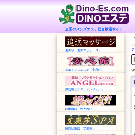
全国のメンズエステ総合検索サイト
ホ
ア
追浜駅「追浜マッサージ」
草加メンズエステ「安心館」
Wh
諏訪町エステ「エンジェル」
飯田橋駅「蝶々20！」
国府駅東口「艾麗莎」