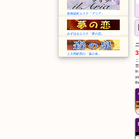
新御徒町エステ「アリア」
みずほ台エステ「夢の恋」
3
上大岡駅西口「森の泉」
こ
営
In
yo
th