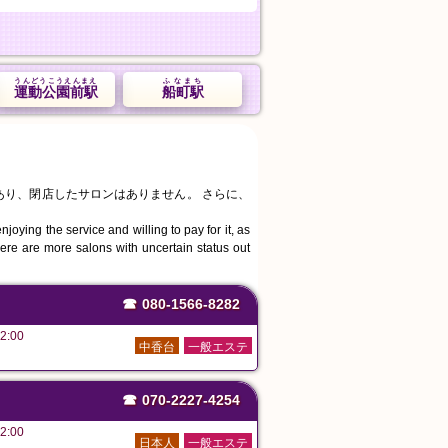
うんどうこうえんまえ
ふなまち
運動公園前駅
船町駅
あり、閉店したサロンはありません。 さらに、
joying the service and willing to pay for it, as
ere are more salons with uncertain status out
☎
080-1566-8282
2:00
中香台
一般エステ
☎
070-2227-4254
2:00
日本人
一般エステ