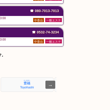
☎
080-7013-7013
3:00
中香台
一般エステ
☎
0532-74-3234
3:00
中香台
一般エステ
す。
とよはし
にしこざかい
豊橋
西小坂井
→
Toyohashi
Nishi-Kozakai