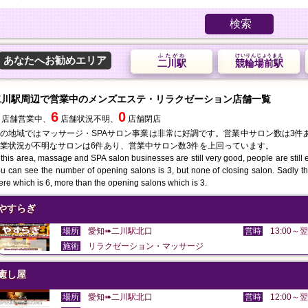
検索
ふたがわ
けいりんじょうまえ
あなたへお勧めエリア
二川駅
競輪場前駅
二川駅周辺で営業中のメンズエステ・リラクゼーション店舗一覧
6
0
店舗営業中、
店舗状況不明、
店舗閉店
の地域ではマッサージ・SPAサロン事業は非常に好調です。営業中サロン数は3件
業状況が不明なサロンは6件あり、営業中サロン数3件を上回っています。
 this area, massage and SPA salon businesses are still very good, people are still en
u can see the number of opening salons is 3, but none of closing salon. Sadly th
ere which is 6, more than the opening salons which is 3.
やすらぎ
場所
愛知➠二川駅北口
営時
13:00～翌
施術
リラクゼーション・マッサージ
癒し屋
場所
愛知➠二川駅北口
営時
12:00～翌