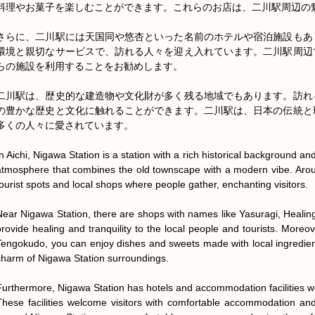
料理やお菓子を楽しむことができます。これらのお店は、二川駅周辺の魅
さらに、二川駅には天国同や悠杏といった名前のホテルや宿泊施設もあ
環境と親切なサービスで、訪れる人々を迎え入れています。二川駅周辺
らの施設を利用することをお勧めします。

二川駅は、歴史的な建造物や文化財が多く残る地域でもあります。訪れ
の豊かな歴史と文化に触れることができます。二川駅は、日本の伝統と
多くの人々に愛されています。

In Aichi, Nigawa Station is a station with a rich historical background a
atmosphere that combines the old townscape with a modern vibe. Aroun
tourist spots and local shops where people gather, enchanting visitors.

Near Nigawa Station, there are shops with names like Yasuragi, Healin
provide healing and tranquility to the local people and tourists. Moreov
Tengokudo, you can enjoy dishes and sweets made with local ingredien
charm of Nigawa Station surroundings.

Furthermore, Nigawa Station has hotels and accommodation facilities w
These facilities welcome visitors with comfortable accommodation and 