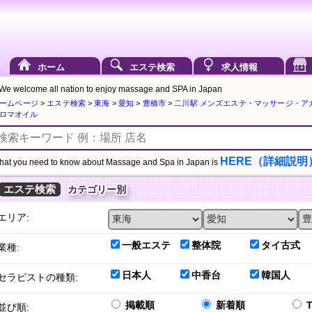
ホーム
エステ検索
求人情報
We welcome all nation to enjoy massage and SPA in Japan
ームページ
>
エステ検索
>
東海
>
愛知
>
豊橋市
>
二川駅 メンズエステ・マッサージ・ア
ロマオイル
HERE（詳細説明
at you need to know about Massage and Spa in Japan is
エステ検索
カテゴリー別
エリア:
一般エステ
整体院
タイ古式
業種:
日本人
中香台
韓国人
セラピストの種類:
掲載順
新着順
並び順: