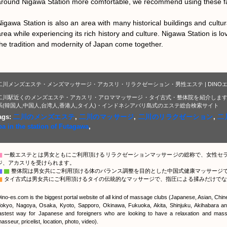
around Nigawa Station more comfortable, we recommend using these faci
Nigawa Station is also an area with many historical buildings and cultura
area while experiencing its rich history and culture. Nigawa Station is 
the tradition and modernity of Japan come together.
二川メンズエステ・メンズマッサージ・アカスリ・リラクゼーション・男性エステ | DINO
二川駅近くのメンズエステ・アカスリ・アロママッサージ・タイ古式・整体院を紹介します
系(韓国人,中国人,台湾人,香港人,タイ人)・インドネシアバリ島式のエステ総合検索サイト
ags:
二川のメンズエステ
,
二川のマッサージ
,
二川のリラクゼーション
,
二
pa in the station of Futagawa
,
▇
一般エステとは男女ともにご利用頂けるリラクゼーションマッサージの総称で、女性セ
ジ、アカスリを受けられます。
▇
▇
整体院は男女共にご利用頂ける体のバランス調整を目的とした中国式健康マッサージ
▇
タイ古式は男女共にご利用頂けるタイの伝統的なマッサージで、指圧による揉みだけでな
ino-es.com is the biggest portal website of all kind of massage clubs (Japanese, Asian, Chi
okyo, Nagoya, Osaka, Kyoto, Sapporo, Okinawa, Fukuoka, Akita, Shinjuku, Akihabara and
astest way for Japanese and foreigners who are looking to have a relaxation and massa
asseur, pricelist, location, photo, video).