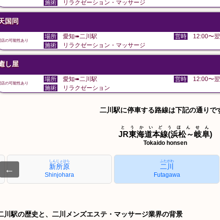
施術
リラクゼーション・マッサージ
天国同
場所
愛知➠二川駅
営時
12:00〜翌
閉店の可能性あり
施術
リラクゼーション・マッサージ
癒し屋
場所
愛知➠二川駅
営時
12:00〜翌
閉店の可能性あり
施術
リラクゼーション
二川駅に停車する路線は下記の通りで
とうかいどうほんせん
JR東海道本線(浜松～岐阜)
Tokaido honsen
しんじょはら
ふたがわ
新所原
二川
←
Shinjohara
Futagawa
二川駅の歴史と、二川メンズエステ・マッサージ業界の背景