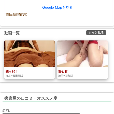
Google Mapを見る
市民病院前駅
もっと見る
動画一覧
蝶々20！
安心館
東京➠飯田橋駅
埼玉➠草加駅
癒康屋の口コミ・オススメ度
名前: