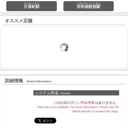
かたはらまち
しみんびょういんまえ
片原町駅
市民病院前駅
オススメ店舗
夢の恋
追浜マッサージ
埼玉➠みずほ台駅
神奈川➠追浜駅
12:00～Last
11:00〜Last
オール泡コース
人気コース
90分
11,000円
50分
7,000円
一般エステ
一般エステ
詳細情報
Detail Information
システム料金
Pricelist
このお店の
詳しい料金情報
はありません。
Price list is not available. For more information, Please visit the
official website or contact the shop.