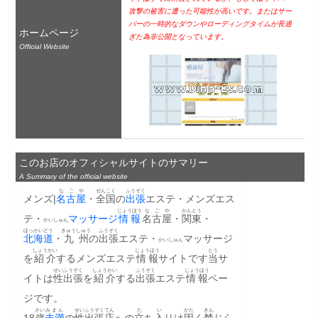
攻撃の被害に遭った可能性が高いです。またはサー
バーの一時的なダウンやローディングタイムが長過
ホームページ
ぎた為非公開となっています。
Official Website
このお店のオフィシャルサイトのサマリー
A Summary of the official website
なごや
ぜんこく
ふうぞく
メンズ|
名古屋
・
全国
の
出張
エステ・メンズエス
じょうほう
なごや
かんとう
テ・
マッサージ
情報
名古屋
・
関東
・
かいしゅん
ほっかいどう
きゅうしゅう
ふうぞく
北海道
・
九州
の
出張
エステ・
マッサージ
かいしゅん
しょうかい
じょうほう
とう
を
紹介
するメンズエステ
情報
サイトです
当
サ
せい
ふうぞく
しょうかい
ふうぞく
じょうほう
イトは
性
出張
を
紹介
する
出張
エステ
情報
ペー
ジです。
さい
みまん
せい
ふうぞく
てん
た
い
かた
きん
18
歳
未満
の
性
出張
店
への
立
ち
入
りは
固
く
禁
じら