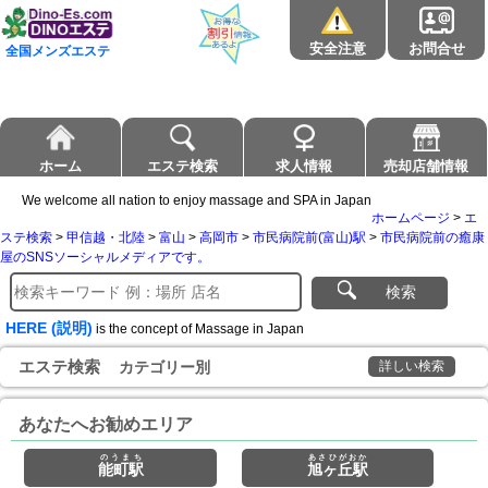
安全注意
お問合せ
全国メンズエステ
ホーム
エステ検索
求人情報
売却店舗情報
We welcome all nation to enjoy massage and SPA in Japan
ホームページ
>
エ
ステ検索
>
甲信越・北陸
>
富山
>
高岡市
>
市民病院前(富山)駅
>
市民病院前の癒康
屋のSNSソーシャルメディアです。
検索
HERE (説明)
is the concept of Massage in Japan
エステ検索
カテゴリー別
詳しい検索
あなたへお勧めエリア
のうまち
あさひがおか
能町駅
旭ヶ丘駅