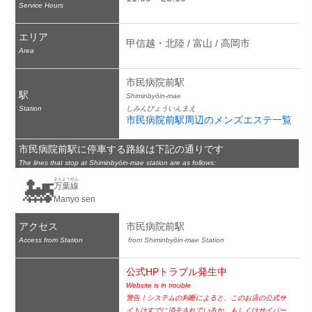
Service Hours
エリア
甲信越・北陸 / 富山 / 高岡市
Area
市民病院前駅
駅
Shiminbyōin-mae
Station
しみんびょういんまえ
市民病院前駅周辺のメンズエステ一覧
市民病院前駅に停車する路線は下記の通りです
The lines that stop at Shiminbyōin-mae station are as follows:
🚂
まんようせん
万葉線
Manyo sen
アクセス
市民病院前駅
Access from Station
 from Shiminbyōin-mae Station
公式HPトラブル発生中
Website is in trouble
警告！システムの判断によると、このお店の公式サ
イトはすでに消去されているか、もしくはサイバー