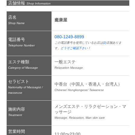
店舗情報
Shop Information
店名
癒康屋
Shop Name
080-1249-8899
電話番号
この電話番号を使用しているお店は
(2)
店舗ありま
Telephone Number
す。
どうぞご確認下さい！
エステ種類
一般エステ
Category of Massage
Relaxation Massage
セラピスト
中香台（中国人・香港人・台湾人）
Nationality of Massagist /
Chinese/ Hongkongese/ Taiwanese
masseuse
メンズエステ・リラクゼーション・マ
施術内容
ッサージ
Treatment
Massage, Relaxation, Man skin care
営業時間
11:00〜23:00