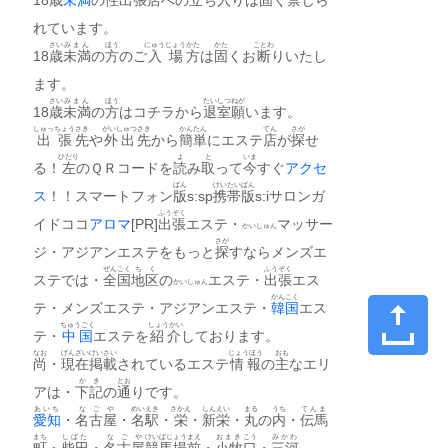
れています。
さい
みまん
ほう
にゅうじょう
かた
かた
ことわ
18
歳
未満
の
方
のご
入場
方
は
固
くお
断
りいたし
ます。
さい
みまん
ほう
たいしつ
ねが
18
歳
未満
の
方
はコチラから
退室
願
います。
しゅっちょう
さき
がいしゅつ
さき
かんたん
てん
さが
出張
先
や
外出
先
から
簡単
にエステ
店
が
探
せ
ひだり
よ
と
いま
る！
左
のＱＲコードを
読
み
取
って
今
すぐ
アクセ
ばん
けいたい
ばん
ス
！！スマートフォン
版
s:sp
携帯
版
s:iサロンガ
ふうぞく
イドココ
アロマ
[PR]
出張
エステ・
マッサー
かいしゅん
さが
ジ・アジアンエステをもっと
探
すならメンズエ
ぜんこく
ちく
ふうぞく
ステでは・
全国
地区
の
エステ・
出張
エス
かいしゅん
かんこく
テ・メンズエステ・アジアンエステ・
韓国
エス
ちゅうごく
しょうかい
テ・
中国
エステを
紹介
しております。
なお
げんざい
けいさい
じょうほう
おも
尚
・
現在
掲載
されているエステ
情報
の
主
なエリ
かき
とお
アは・
下記
の
通
りです。
あいち
なごや
めいえき
さかえ
しんえい
まる
うち
てんま
愛知
・
名古屋
・
名駅
・
栄
・
新栄
・
丸
の
内
・
伝馬
まち
しばた
なごや
けいばじょうまえ
おまき
こう
みかわ
町
・
柴田
・
名古屋
競馬場前
・
小牧
口
・
三河