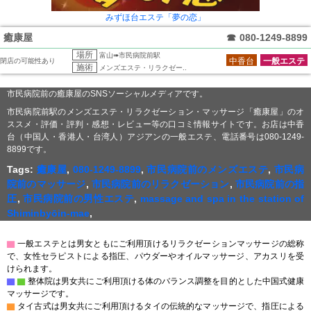
みずほ台エステ「夢の恋」
癒康屋
☎
080-1249-8899
場所
富山➠市民病院前駅
中香台
一般エステ
閉店の可能性あり
施術
メンズエステ・リラクゼー..
市民病院前の癒康屋のSNSソーシャルメディアです。
市民病院前駅のメンズエステ・リラクゼーション・マッサージ「癒康屋」のオ
ススメ・評価・評判・感想・レビュー等の口コミ情報サイトです。お店は中香
台（中国人・香港人・台湾人）アジアンの一般エステ、電話番号は080-1249-
8899です。
Tags:
癒康屋
,
080-1249-8899
,
市民病院前のメンズエステ
,
市民病
院前のマッサージ
,
市民病院前のリラクゼーション
,
市民病院前の指
圧
,
市民病院前の男性エステ
,
massage and spa in the station of
Shiminbyōin-mae
,
▇
一般エステとは男女ともにご利用頂けるリラクゼーションマッサージの総称
で、女性セラピストによる指圧、パウダーやオイルマッサージ、アカスリを受
けられます。
▇
▇
整体院は男女共にご利用頂ける体のバランス調整を目的とした中国式健康
マッサージです。
▇
タイ古式は男女共にご利用頂けるタイの伝統的なマッサージで、指圧による