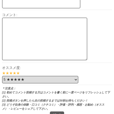
コメント:
オススメ度:
★★★★★
＊注意点：
[1] 初めてコメント投稿する方はコメントを書く前に一度ページをリフレッシュして下
さい。
[2] 投稿ボタンを押したら次の投稿するまでは30秒お待ちください！
[3] どうぞ自身の体験・口コミ（クチコミ）・評価・評判・感想・お勧め（オスス
メ）・レビューをシェアして下さい。