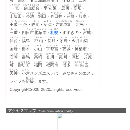
いちのみや
かなやま
そうごう
へいあんとおり
くろかわ
たかはた
一宮
・
金山
総合
・
平安通
・
黒川
・
高畑
・
かみいいだ
いまいけ
ほった
かすがい
とよはし
ぎふ
上飯田
・
今池
・
堀田
・
春日井
・
豊橋
・
岐阜
・
ふわ
いっしょく
しずおか
ぬまづ
よしはら
ほんまち
はままつ
不破
一色
・
静岡
・
沼津
・
吉原
本町
・
浜松
・
みえ
よっかいち
ほっかいどう
さっぽろ
みやぎ
三重
・
四日市
北海道
・
札幌
・すすきの・
宮城
・
せんだい
ふくしま
こおりやま
ながの
ちの
いまい
やまなし
仙台
・
福島
・
郡山
・
長野
・
茅野
・
今井
山梨
・
こくぼ
とちぎ
こやま
うつのみや
いばらき
かみす
し
国母
・
栃木
・
小山
・
宇都宮
・
茨城
・
神栖
市
・
いしおか
ぐんま
たかさき
かがわ
かわら
まち
たかまつ
かたはら
石岡
・
群馬
・
高崎
・
香川
・
瓦
町
・
高松
・
片原
まち
ごぼう
まち
ふくおか
ふくおか
し
はかた
ちゅうおう
く
町
・
御坊
町
・
福岡
・
福岡
市
・
博多
・
中央
区
・
てんじん
こくら
天神
・
小倉
メンズエステは、みなさんのエステ
おうえん
ライフを
応援
します。
Copyright©2008-2020allrightsreserved.
アクセスマップ
Route from Station nearby