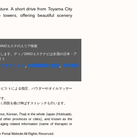
ature. A short drive from Toyama City 
owers, offering beautiful scenery 
INOエステのエリア検索
します。ディノDINOエステナビは全国の日本・ア
イト
ラクゼーション
,
市民病院前の指圧
,
市民病院
ラピストによる指圧、パウダーやオイルマッサー
です。
く四肢を曲げ伸ばすストレッチも行います。
nese, Korean, Thai) in the whole Japan (Hokkaido,
 other provinces or cities), and known as the
ging related information (name of therapist or
tal Website All Rights Reserved.