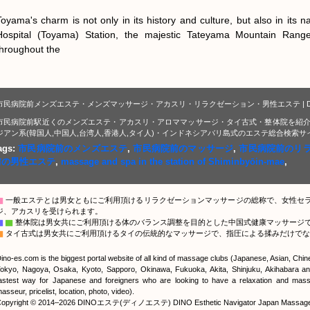
Toyama's charm is not only in its history and culture, but also in its n
Hospital (Toyama) Station, the majestic Tateyama Mountain Range t
throughout the
市民病院前メンズエステ・メンズマッサージ・アカスリ・リラクゼーション・男性エステ | D
市民病院前駅近くのメンズエステ・アカスリ・アロママッサージ・タイ古式・整体院を紹介
ジアン系(韓国人,中国人,台湾人,香港人,タイ人)・インドネシアバリ島式のエステ総合検索サ
ags:
市民病院前のメンズエステ
,
市民病院前のマッサージ
,
市民病院前のリ
前の男性エステ
,
massage and spa in the station of Shiminbyōin-mae
,
▇
一般エステとは男女ともにご利用頂けるリラクゼーションマッサージの総称で、女性セ
ジ、アカスリを受けられます。
▇
▇
整体院は男女共にご利用頂ける体のバランス調整を目的とした中国式健康マッサージ
▇
タイ古式は男女共にご利用頂けるタイの伝統的なマッサージで、指圧による揉みだけでな
ino-es.com is the biggest portal website of all kind of massage clubs (Japanese, Asian, Chi
okyo, Nagoya, Osaka, Kyoto, Sapporo, Okinawa, Fukuoka, Akita, Shinjuku, Akihabara and
astest way for Japanese and foreigners who are looking to have a relaxation and massa
asseur, pricelist, location, photo, video).
opyright © 2014–2026 DINOエステ(ディノエステ) DINO Esthetic Navigator Japan Massage Por