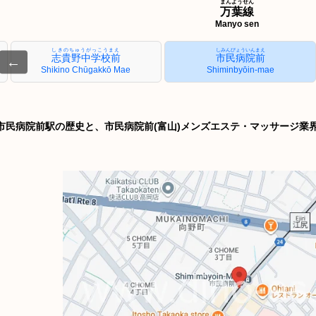
まんようせん
万葉線
Manyo sen
しきのちゅうがっこうまえ
しみんびょういんまえ
志貴野中学校前
市民病院前
←
Shikino Chūgakkō Mae
Shiminbyōin-mae
市民病院前駅の歴史と、市民病院前(富山)メンズエステ・マッサージ業