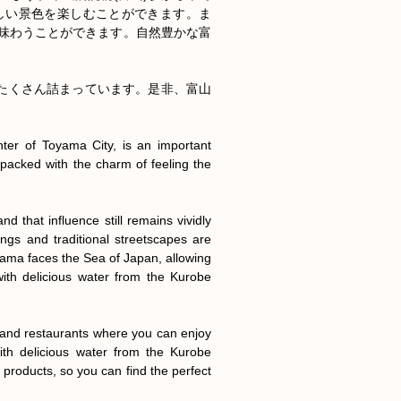
しい景色を楽しむことができます。ま
味わうことができます。自然豊かな富


がたくさん詰まっています。是非、富山
ter of Toyama City, is an important 
s packed with the charm of feeling the 
 that influence still remains vividly 
ngs and traditional streetscapes are 
yama faces the Sea of Japan, allowing 
th delicious water from the Kurobe 
and restaurants where you can enjoy 
th delicious water from the Kurobe 
 products, so you can find the perfect 