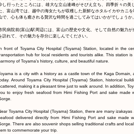
少し行ったところには、雄大な立山連峰がそびえ立ち、四季折々の美
た、富山湾では、越中の海女たちが収穫した新鮮なホタルイカやカニを
山で、心も体も癒される贅沢な時間を過ごしてみてはいかがでしょうか。
市民病院前(富山)駅周辺には、富山の歴史や文化、そして自然の魅力
を訪れて、その魅力を存分に楽しんでください。

In front of Toyama City Hospital (Toyama) Station, located in the cen
transportation hub for local residents and tourists alike. This station i
harmony of Toyama's history, culture, and beautiful nature.

Toyama is a city with a history as a castle town of the Kaga Domain, and
today. Around Toyama City Hospital (Toyama) Station, historical buildi
scattered, making it a pleasant time just to walk around. In addition, To
you to enjoy fresh seafood from Himi Fishing Port and sake made wi
Gorge.

Near Toyama City Hospital (Toyama) Station, there are many izakayas 
seafood delivered directly from Himi Fishing Port and sake made wi
Gorge. There are also souvenir shops selling traditional crafts and local
item to commemorate your trip.
