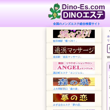
全国のメンズエステ総合検索サイト
ホ
リ
飯田橋駅「蝶々20！」
追浜駅「追浜マッサージ」
Wh
諏訪町エステ「エンジェル」
上大岡駅西口「森の泉」
みずほ台エステ「夢の恋」