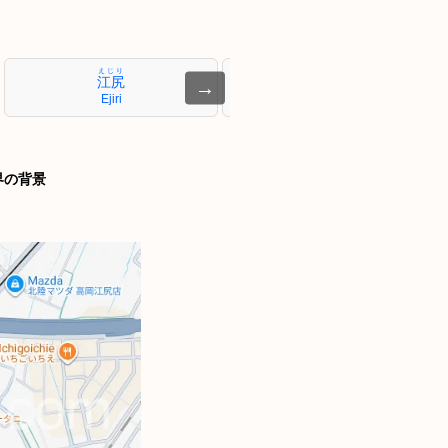
えじり
あさひがおか
江尻
旭ヶ丘
→
Ejiri
Asahigaoka
界の背景