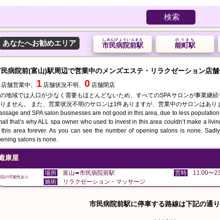
検索
しみんびょういんまえ
のうまち
あなたへお勧めエリア
市民病院前駅
能町駅
市民病院前(富山)駅周辺で営業中のメンズエステ・リラクゼーション店舗
1
0
店舗営業中、
店舗状況不明、
店舗閉店
の地域では人口が少なく需要もほとんどないため、すべてのSPAサロンが事業継
りません。 また、営業状況不明のサロンは1件ありますが、営業中のサロンはあり
ssage and SPA salon businesses are not good in this area, due to less population
all that’s why ALL spa owner who used to invest in this area couldn’t make a liv
 this area forever. As you can see the number of opening salons is none. Sadly 
ening salons is none.
癒康屋
場所
富山➠市民病院前駅
営時
11:00〜23
閉店の可能性あり
施術
リラクゼーション・マッサージ
市民病院前駅に停車する路線は下記の通り