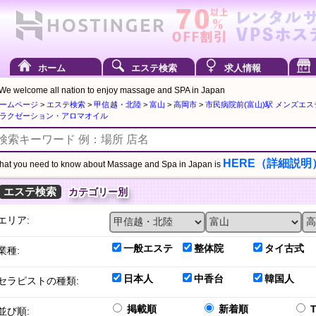
ホーム
エステ検索
求人情報
We welcome all nation to enjoy massage and SPA in Japan
ームページ
>
エステ検索
>
甲信越・北陸
>
富山
>
高岡市
>
市民病院前(富山)駅 メンズエ
ラクゼーション・アロマオイル
HERE（詳細説明
at you need to know about Massage and Spa in Japan is
エステ検索
カテゴリー別
エリア:
一般エステ
整体院
タイ古式
業種:
日本人
中香台
韓国人
セラピストの種類:
掲載順
新着順
並び順: