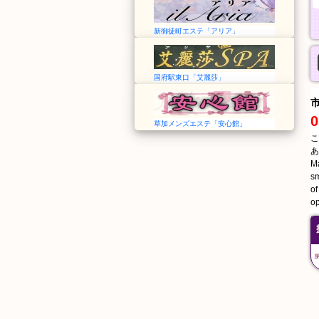
新御徒町エステ「アリア」
国府駅東口「艾麗莎」
0
草加メンズエステ「安心館」
こ
あ
Ma
sm
of
op