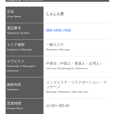
店名
しんしん安
Shop Name
電話番号
080-4495-7940
Telephone Number
エステ種類
一般エステ
Category of Massage
Relaxation Massage
セラピスト
中香台（中国人・香港人・台湾人）
Nationality of Massagist /
Chinese/ Hongkongese/ Taiwanese
masseuse
メンズエステ・リラクゼーション・マ
施術内容
ッサージ
Treatment
Massage, Relaxation, Man skin care
営業時間
11:00〜翌5:00
Service Hours