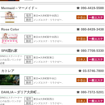
Mermaid～マーメイド～
☎
090-4419-5588
場所
東京➠大井町駅中央西口
中香台
一般エステ
施術
メンズエステ・リラクゼー..
Rose Color
☎
080-8439-3438
場所
東京➠大井町駅中央西口
中香台
一般エステ
施術
メンズエステ・リラクゼー..
SPA隠れ家
☎
080-7708-5330
DINOエステバーナー
場所
東京➠大井町駅東口
日本人
一般エステ
とのお互いリンクが
施術
メンズエステ・リラクゼー..
必要
カトレア
☎
03-5746-7800
場所
東京➠大井町駅中央口
中香台
一般エステ
施術
メンズエステ・リラクゼー..
DAHLIA～ダリア大井町店～
☎
080-7372-5201
DINOエステバーナー
場所
東京➠大井町駅西口
日本人
一般エステ
とのお互いリンクが
施術
メンズエステ・リラクゼー..
必要