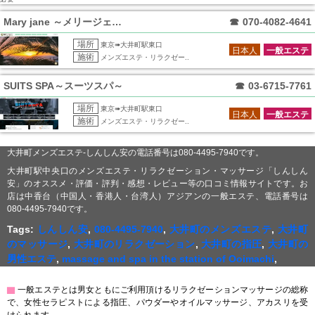
Mary jane ～メリージェーン～
☎
070-4082-4641
場所
東京➠大井町駅東口
日本人
一般エステ
施術
メンズエステ・リラクゼー..
SUITS SPA～スーツスパ～
☎
03-6715-7761
場所
東京➠大井町駅東口
日本人
一般エステ
施術
メンズエステ・リラクゼー..
大井町メンズエステ-しんしん安の電話番号は080-4495-7940です。
大井町駅中央口のメンズエステ・リラクゼーション・マッサージ「しんしん
安」のオススメ・評価・評判・感想・レビュー等の口コミ情報サイトです。お
店は中香台（中国人・香港人・台湾人）アジアンの一般エステ、電話番号は
080-4495-7940です。
Tags:
しんしん安
,
080-4495-7940
,
大井町のメンズエステ
,
大井町
のマッサージ
,
大井町のリラクゼーション
,
大井町の指圧
,
大井町の
男性エステ
,
massage and spa in the station of Ooimachi
,
▇
一般エステとは男女ともにご利用頂けるリラクゼーションマッサージの総称
で、女性セラピストによる指圧、パウダーやオイルマッサージ、アカスリを受