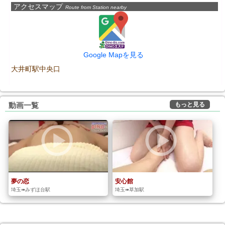
アクセスマップ
Route from Station nearby
Google Mapを見る
大井町駅中央口
もっと見る
動画一覧
夢の恋
安心館
埼玉➠みずほ台駅
埼玉➠草加駅