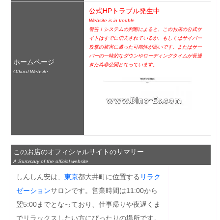
公式HPトラブル発生中
Website is in trouble
警告！システムの判断によると、このお店の公式サ
イトはすでに消去されているか、もしくはサイバー
攻撃の被害に遭った可能性が高いです。またはサー
バーの一時的なダウンやローディングタイムが長過
ホームページ
ぎた為非公開となっています。
Official Website
このお店のオフィシャルサイトのサマリー
A Summary of the official website
しんしん安は、
東京
都大井町に位置する
リラク
ゼーション
サロンです。営業時間は11:00から
翌5:00までとなっており、仕事帰りや夜遅くま
でリラックスしたい方にぴったりの場所です。