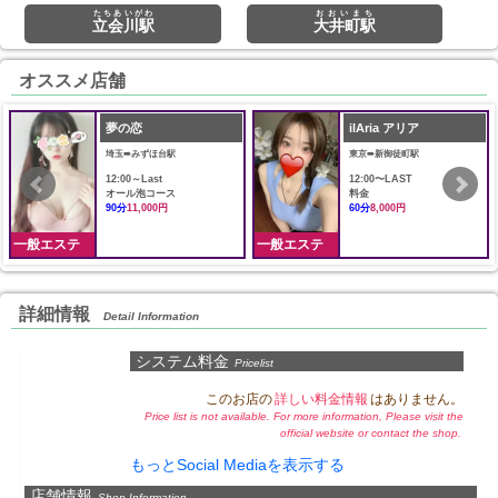
たちあいがわ
おおいまち
立会川駅
大井町駅
オススメ店舗
夢の恋
ilAria アリア
埼玉➠みずほ台駅
東京➠新御徒町駅
12:00～Last
12:00〜LAST
オール泡コース
料金
90分
11,000円
60分
8,000円
一般エステ
一般エステ
詳細情報
Detail Information
システム料金
Pricelist
このお店の
詳しい料金情報
はありません。
Price list is not available. For more information, Please visit the
official website or contact the shop.
もっとSocial Mediaを表示する
店舗情報
Shop Information