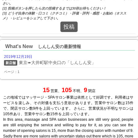
さい。
[2] 投稿ボタンを押したら次の投稿するまでは30秒お待ちください！
[3] どうぞ自身の体験・口コミ（クチコミ）・評価・評判・感想・お勧め（オスス
メ）・レビューをシェアして下さい。
投稿
What's New
しんしん安の最新情報
2019年12月19日
東京➠大井町駅中央口の「しんしん安」
新店舗
ページ：1
15
105
9
営業、
不明、
閉店
この地域ではマッサージ・SPAサロン事業は依然として好調です。利用者はサ
ービスを楽しみ、その対価を支払う意欲があります。営業中サロン数は15件
で、閉店サロン数9件を上回っています。 さらに、営業状況が不明なサロンは
105件あり、営業中サロン数15件を上回っています。
In this area, massage and SPA salon businesses are still very good, people
are still enjoying the service and willing to pay for it, as you can see the
number of opening salons is 15, more than the closing salon with number of 9.
Sadly there are more salons with uncertain status out there which is 105, more