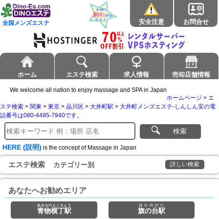
安全注意
お問合せ
全国メンズエステ
ホーム
エステ検索
求人情報
売却店舗情報
We welcome all nation to enjoy massage and SPA in Japan
ホームページ
>
エ
ステ検索
>
関東
>
東京
>
品川区
>
大井町駅
>
大井町メンズエステ-しんしん安の電
話番号は080-4495-7940です。
検索
HERE (説明)
is the concept of Massage in Japan
エステ検索
カテゴリー別
詳しい検索
あなたへお勧めエリア
あおものよこちょう
はたのだい
青物横丁駅
旗の台駅