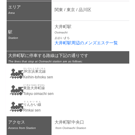
エリア
関東 / 東京 / 品川区
Area
大井町駅
駅
Ooimachi
Station
おおいまち
大井町駅周辺のメンズエステ一覧
大井町駅に停車する路線は下記の通りです
The lines that stop at Ooimachi station are as follows:
🚂
けいひんとうほくせん
JR京浜東北線
Keihin-tohoku sen
🚂
とうきゅうおおいまちせん
東急大井町線
Tokyu oimachi sen
🚂
りんかいせん
りんかい線
Rinkai sen
アクセス
大井町駅中央口
Access from Station
 from Ooimachi Station