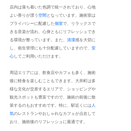
店内は落ち着いた色調で統一されており、心地
よい香りが漂う
空間
となっています。施術室は
プライバシーに配慮した
個室
で、リラックスで
きる音楽が流れ、心身ともにリフレッシュでき
る環境が整っています。また、
清潔
感を大切に
し、衛生管理にも十分配慮していますので、
安
心
してご利用いただけます。

周辺エリアには、飲食店やカフェも多く、施術
後に軽食を楽しむこともできます。大井町は多
様な文化が交差するエリアで、ショッピングや
観光スポットも豊富ですので、施術の前後に散
策するのもおすすめです。特に、駅近くには
人
気
のレストランやおしゃれなカフェが点在して
おり、施術後のリフレッシュに最適です。
