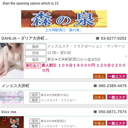
than the opening salons which is 15.
上大岡駅西口「森の泉」
DAHLIA～ダリア大井町店～
☎
03-6277-0252
メンズエステ・リラクゼーション・マッサージ
施術
11:00～翌5:00
営時
東京➠大井町駅西口から徒歩5分
場所
新人割引 １００分１９０００円 １２０分２２００
割引あり
０円
日本人
一般エステ
メンエス大井町
☎
080-2385-4479
場所
東京➠大井町駅中央口
日本人
一般エステ
施術
メンズエステ・リラクゼー..
kiss me
☎
050-6871-7574
場所
東京➠大井町駅西口
中香台
一般エステ
施術
メンズエステ・リラクゼー..