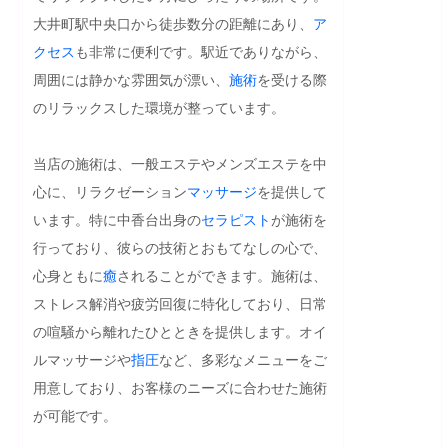
大井町駅中央口から徒歩数分の距離にあり、
ア
クセス
も非常に便利です。駅近でありながら、
周囲には静かな雰囲気が漂い、
施術
を受ける際
のリラックスした環境が整っています。

当店の施術は、一般エステやメンズエステを中
心に、リラクゼーション
マッサージ
を提供して
います。特に中香台出身の
セラピスト
が施術を
行っており、彼らの技術とおもてなしの心で、
心身ともに
癒
されることができます。施術は、
ストレス解消や疲労回復に特化しており、日常
の喧騒から離れたひとときを提供します。オイ
ルマッサージや
指圧
など、多彩なメニューをご
用意しており、お客様のニーズに合わせた施術
が可能です。
