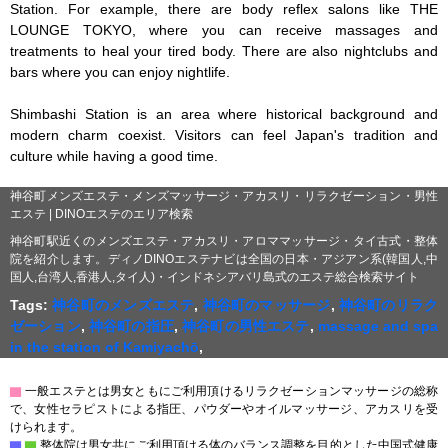
Station. For example, there are body reflex salons like THE 
LOUNGE TOKYO, where you can receive massages and 
treatments to heal your tired body. There are also nightclubs and 
bars where you can enjoy nightlife.

Shimbashi Station is an area where historical background and 
modern charm coexist. Visitors can feel Japan's tradition and 
culture while having a good time.
神谷町メンズエステ・メンズマッサージ・アカスリ・リラクゼーション・男性
エステ | DINOエステのエリア検索
神谷町駅近くのメンズエステ・アカスリ・アロママッサージ・タイ古式・整体
院を紹介します。ディノDINOエステナビは全国の日本・アジアン系(韓国人,中
国人,台湾人,香港人,タイ人)・インドネシアバリ島式のエステ総合検索サイト
Tags:
神谷町のメンズエステ
,
神谷町のマッサージ
,
神谷町のリラク
ゼーション
,
神谷町の指圧
,
神谷町の男性エステ
,
massage and spa
in the station of Kamiyachō
,
▇
一般エステとは男女ともにご利用頂けるリラクゼーションマッサージの総称
で、女性セラピストによる指圧、パウダーやオイルマッサージ、アカスリを受
けられます。
▇
▇
整体院は男女共にご利用頂ける体のバランス調整を目的とした中国式健康