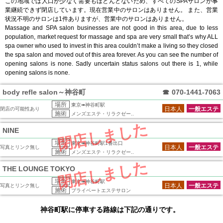
この地域では人口が少なく需要もほとんどないため、すべてのSPAサロンが事
業継続できず閉店しています。現在営業中のサロンはありません。 また、営業
状況不明のサロンは1件ありますが、営業中のサロンはありません。
Massage and SPA salon businesses are not good in this area, due to less
population, market request for massage and spa are very small that’s why ALL
spa owner who used to invest in this area couldn’t make a living so they closed
the spa salon and moved out of this area forever. As you can see the number of
opening salons is none. Sadly uncertain status salons out there is 1, while
opening salons is none.
body refle salon～神谷町
☎
070-1441-7063
場所
東京➠神谷町駅
日本人
一般エステ
閉店の可能性あり
施術
メンズエステ・リラクゼー..
閉店しました
NINE
場所
東京➠神谷町駅1番出口
日本人
一般エステ
写真とリンク無し
施術
メンズエステ・リラクゼー..
閉店しました
THE LOUNGE TOKYO
場所
東京➠神谷町駅
日本人
一般エステ
写真とリンク無し
施術
プライベートエステサロン
神谷町駅に停車する路線は下記の通りです。