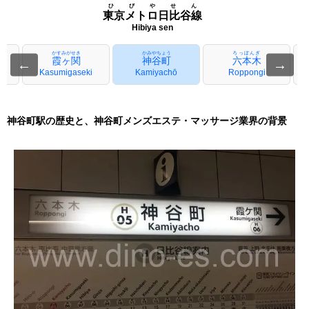
ひびやせん
東京メトロ日比谷線
Hibiya sen
かすみがせき
かみやちょう
ろっぽんぎ
霞ヶ関
神谷町
六本木
←
→
Kasumigaseki
Kamiyachō
Roppongi
神谷町駅の歴史と、神谷町メンズエステ・マッサージ業界の背景