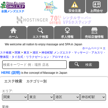
安全注意
お問合せ
全国メンズエステ
ホーム
エステ検索
求人情報
売却店舗情報
We welcome all nation to enjoy massage and SPA in Japan
ホームページ
>
エ
ステ検索
>
関東
>
東京
>
港区
>
神谷町駅 メンズエステ・マッサージ・アカスリ・
整体院・タイ古式・リラクゼーション・アロマオイル
検索
HERE (説明)
is the concept of Massage in Japan
エステ検索
カテゴリー別
エリア:
業種: