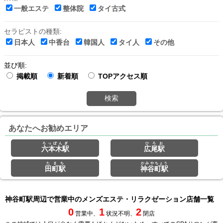
一般エステ
整体院
タイ古式
セラピストの種類:
日本人
中香台
韓国人
タイ人
その他
並び順:
掲載順
新着順
TOPアクセス順
検索
あなたへお勧めエリア
ろっぽんぎ
ひろお
六本木駅
広尾駅
たまち
かみやちょう
田町駅
神谷町駅
神谷町駅周辺で営業中のメンズエステ・リラクゼーション店舗一覧
0
1
2
営業中、
状況不明、
閉店