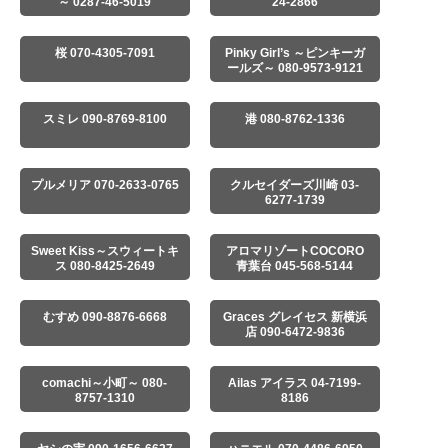
～ 0287-46-5019
24-2866
桜 070-4305-7091
Pinky Girl’s ～ピンキーガ
ールズ～ 080-9573-9121
スミレ 090-8769-8100
港 080-8762-1336
プルメリア 070-2633-0765
クルセイダーズ川崎 03-
6277-1739
Sweet Kiss～スウィートキ
アロマリゾートCOCORO
ス 080-8425-2649
青葉台 045-568-5144
むすめ 090-8876-6668
Graces グレイセス 新横浜
店 090-6472-9836
comachi～小町～ 080-
Ailas アイラス 04-7199-
8757-1310
8186