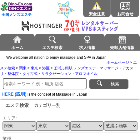
安全注意
お問合せ
全国メンズエステ
ホーム
エステ検索
求人情報
売却店舗情報
We welcome all nation to enjoy massage and SPA in Japan
ホームページ
>
エ
ステ検索
>
関東
>
東京
>
港区
>
芝浦ふ頭駅 メンズエステ・マッサージ・アカス
リ・整体院・タイ古式・リラクゼーション・アロマオイル
検索
HERE (説明)
is the concept of Massage in Japan
エステ検索
カテゴリー別
エリア:
業種: