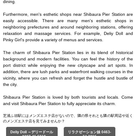
dining.

Furthermore, men's esthetic shops near Shibaura Pier Station are 
easily accessible. There are many men's esthetic shops in 
neighboring prefectures and around neighboring stations, offering 
relaxation and massage services. For example, Deliy Doll and 
Pinky Girl's provide a variety of menus and services.

The charm of Shibaura Pier Station lies in its blend of historical 
background and modern facilities. You can feel the history of the 
port district while enjoying the new cityscape and art spots. In 
addition, there are lush parks and waterfront walking courses in the 
vicinity, where you can refresh and forget the hustle and bustle of 
the city.

Shibaura Pier Station is loved by both tourists and locals. Come 
and visit Shibaura Pier Station to fully appreciate its charm.
芝浦ふ頭駅にはメンズエステ店がないので、隣の県それとも隣の駅周辺や近く
のメンズエステ店を見てみませんか？
Deliy Doll ～デリードール
リラクゼーション妹 0463-