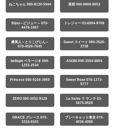
ねこちゃん 080-8130-5944
夜桜 080-8808-8053
Bijou～ビジュー～ 070-
トレジャー 03-6904-9709
4478-1967
虜美人～とりこびじん～
Sweet スイート 080-3520-
070-4026-7645
3738
bellagio ベラージオ 090-
ASOBI 090-3594-6804
1253-2534
Princess 080-9104-3959
Sweet Rose 070-1373-
5777
ZERO 080-2052-9129
La Sante ラ サンテ 03-
5875-9928
GRACE グレース 070-
プシーキャット東京 070-
3316-0101
4036-4088