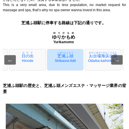
This is a very small area, due to less population, no market request for
massage and spa, that’s why no spa owner wanna invest in this area.
芝浦ふ頭駅に停車する路線は下記の通りです。
ゆりかもめ
ゆりかもめ
Yurikamome
ひので
しばうらふとう
おだいばかいひんこうえん
日の出
芝浦ふ頭
お台場海浜公園
←
→
Hinode
Shibaura-futō
Odaiba-kaihinkōen
芝浦ふ頭駅の歴史と、芝浦ふ頭メンズエステ・マッサージ業界の背
景