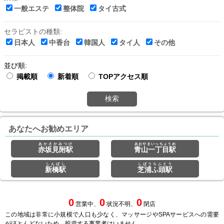
一般エステ
整体院
タイ古式
セラピストの種類:
日本人
中香台
韓国人
タイ人
その他
並び順:
掲載順
新着順
TOPアクセス順
検索
あなたへお勧めエリア
あかさかみつけ
あおやまいっちょうめ
赤坂見附駅
青山一丁目駅
しんばし
しばうらふとう
新橋駅
芝浦ふ頭駅
0
0
0
営業中、
状況不明、
閉店
この地域は非常に小規模で人口も少なく、マッサージやSPAサービスへの需要
がほとんどないため、投資する事業者はいません。