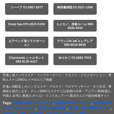
ツーペア 03-5907-6977
神田整体院 03-3527-1068
Deep Spa 070-2633-5194
ユメカノ。赤坂ルーム 080-
4626-4434
エアベッド泡リラクゼーシ
ラウンジle`ale`a レアレア
ョン
080-6016-9836
Charmante シャルモント
ゆりかご 03-6883-7916
080-8130-4427
芝浦ふ頭メンズエステ・メンズマッサージ・アカスリ・リラクゼーション・男
性エステ | DINOエステのエリア検索
芝浦ふ頭駅近くのメンズエステ・アカスリ・アロママッサージ・タイ古式・整
体院を紹介します。ディノDINOエステナビは全国の日本・アジアン系(韓国人,
中国人,台湾人,香港人,タイ人)・インドネシアバリ島式のエステ総合検索サイト
Tags:
芝浦ふ頭のメンズエステ
,
芝浦ふ頭のマッサージ
,
芝浦ふ頭の
リラクゼーション
,
芝浦ふ頭の指圧
,
芝浦ふ頭の男性エステ
,
massage and spa in the station of Shibaura-futō
,