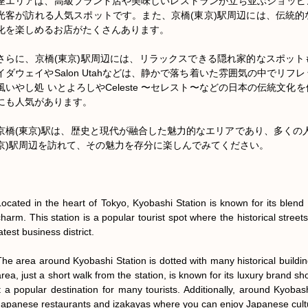
座エリアは、高級ブランド店や美味しいレストランが立ち並ぶショッピ
光客が訪れる人気スポットです。また、京橋(東京)駅周辺には、伝統
化を楽しめるお店がたくさんあります。

さらに、京橋(東京)駅周辺には、リラックスできる隠れ家的なスポッ
イダウェイやSalon Utahなどは、静かで落ち着いた雰囲気の中でリ
風いやし処 いとよろしやCeleste 〜セレスト〜などの日本の伝統文
にも人気があります。

京橋(東京)駅は、歴史と現代が融合した魅力的なエリアであり、多くの
京)駅周辺を訪れて、その魅力を存分に楽しんでみてください。

Located in the heart of Tokyo, Kyobashi Station is known for its blend
charm. This station is a popular tourist spot where the historical street
atest business district.

The area around Kyobashi Station is dotted with many historical build
area, just a short walk from the station, is known for its luxury brand s
it a popular destination for many tourists. Additionally, around Kyobash
Japanese restaurants and izakayas where you can enjoy Japanese cultu