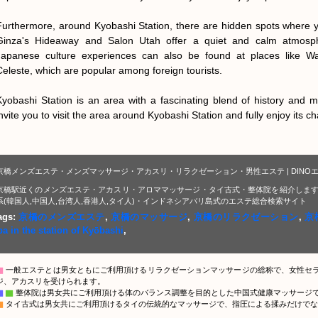
Furthermore, around Kyobashi Station, there are hidden spots where yo
Ginza's Hideaway and Salon Utah offer a quiet and calm atmosphere
Japanese culture experiences can also be found at places like Was
Celeste, which are popular among foreign tourists.

Kyobashi Station is an area with a fascinating blend of history and 
invite you to visit the area around Kyobashi Station and fully enjoy its c
京橋メンズエステ・メンズマッサージ・アカスリ・リラクゼーション・男性エステ | DINO
京橋駅近くのメンズエステ・アカスリ・アロママッサージ・タイ古式・整体院を紹介します
系(韓国人,中国人,台湾人,香港人,タイ人)・インドネシアバリ島式のエステ総合検索サイト
ags:
京橋のメンズエステ
,
京橋のマッサージ
,
京橋のリラクゼーション
,
京
pa in the station of Kyōbashi
,
▇
一般エステとは男女ともにご利用頂けるリラクゼーションマッサージの総称で、女性セ
ジ、アカスリを受けられます。
▇
▇
整体院は男女共にご利用頂ける体のバランス調整を目的とした中国式健康マッサージ
▇
タイ古式は男女共にご利用頂けるタイの伝統的なマッサージで、指圧による揉みだけでな