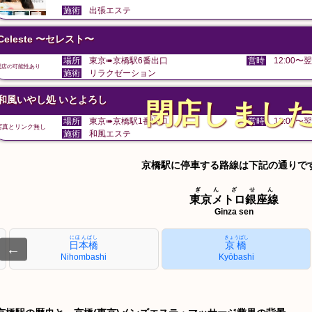
施術
出張エステ
Celeste 〜セレスト〜
場所
東京➠京橋駅6番出口
営時
12:00〜翌
閉店の可能性あり
施術
リラクゼーション
和風いやし処 いとよろし
閉店しまし
場所
東京➠京橋駅1番出口
営時
11:00〜翌
写真とリンク無し
施術
和風エステ
京橋駅に停車する路線は下記の通りで
ぎんざせん
東京メトロ銀座線
Ginza sen
にほんばし
きょうばし
日本橋
京橋
←
Nihombashi
Kyōbashi