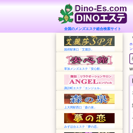
全国のメンズエステ総合検索サイト
ホ
ン
国府駅東口「艾麗莎」
草加メンズエステ「安心館」
Wh
諏訪町エステ「エンジェル」
上大岡駅西口「森の泉」
みずほ台エステ「夢の恋」