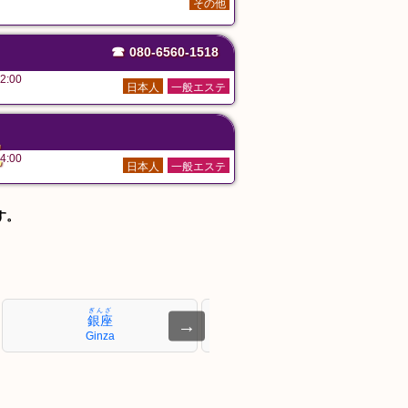
その他
☎
080-6560-1518
2:00
日本人
一般エステ
た
4:00
日本人
一般エステ
す。
ぎんざ
しんばし
銀座
新橋
→
Ginza
Shimbashi