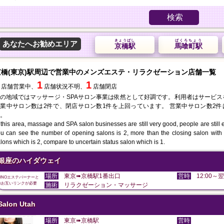
検索
きょうばし
ばくろちょう
あなたへお勧めエリア
京橋駅
馬喰町駅
京橋(東京)駅周辺で営業中のメンズエステ・リラクゼーション店舗一覧
1
1
店舗営業中、
店舗状況不明、
店舗閉店
の地域ではマッサージ・SPAサロン事業は依然として好調です。利用者はサービ
業中サロン数は2件で、閉店サロン数1件を上回っています。 営業中サロン数2
。
 this area, massage and SPA salon businesses are still very good, people are still en
u can see the number of opening salons is 2, more than the closing salon with
lons which is 2, compare to uncertain status salon which is 1.
銀座のハイダウェイ
場所
東京➠京橋駅1番出口
営時
12:00～翌
DINOエステバーナーと
のお互いリンクが必要
施術
リラクゼーション・マッサージ
Salon Utah
場所
東京➠京橋駅
営時