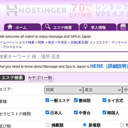
ホーム
エステ検索
求人情報
We welcome all nation to enjoy massage and SPA in Japan
ームページ
>
エステ検索
>
関東
>
東京
>
中央区
>
京橋(東京)駅 メンズエステ・マッサー
・アロマオイル
HERE（詳細説明
at you need to know about Massage and Spa in Japan is
エステ検索
カテゴリー別
エリア:
一般エステ
整体院
タイ古式
業種:
日本人
中香台
韓国人
セラピストの種類:
掲載順
新着順
並び順: