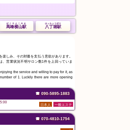
ばくろよこやま
はっちょうぼり
馬喰横山駅
八丁堀駅
スを楽しみ、その対価を支払う意欲があります。
件は、営業状況不明サロン数1件を上回っていま
joying the service and willing to pay for it, as
 number of 1. Luckily there are more opening
☎
090-5895-1883
5:00
日本人
一般エステ
☎
070-4810-1754