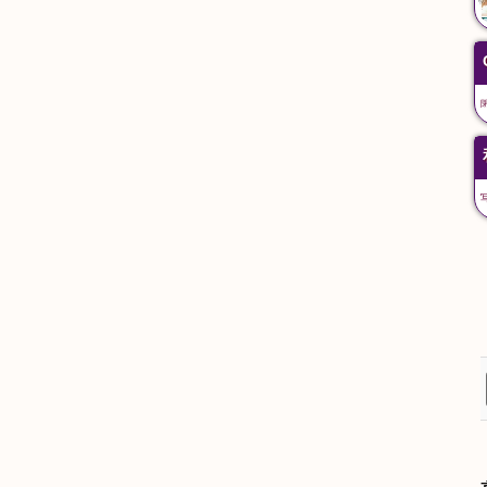
かんだ
みつこしまえ
神田
三越前
Kanda
Mitsukoshimae