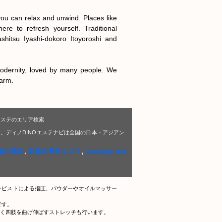
u can relax and unwind. Places like 
 to refresh yourself. Traditional 
hitsu Iyashi-dokoro Itoyoroshi and 
modernity, loved by many people. We 
harm.
エステのエリア検索
。ディノDINOエステナビは全国の日本・アジアン
橋の指圧
,
京橋の男性エステ
,
massage and
ラピストによる指圧、パウダーやオイルマッサー
です。
く四肢を曲げ伸ばすストレッチも行います。