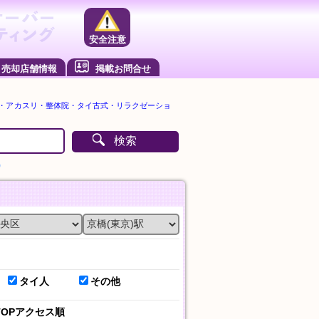
安全注意
売却店舗情報
掲載お問合せ
ジ・アカスリ・整体院・タイ古式・リラクゼーショ
検索
）
タイ人
その他
TOPアクセス順