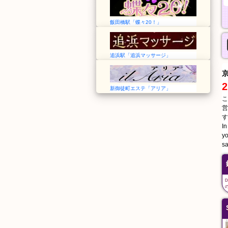
飯田橋駅「蝶々20！」
追浜駅「追浜マッサージ」
2
新御徒町エステ「アリア」
こ
営
す
In
yo
sa