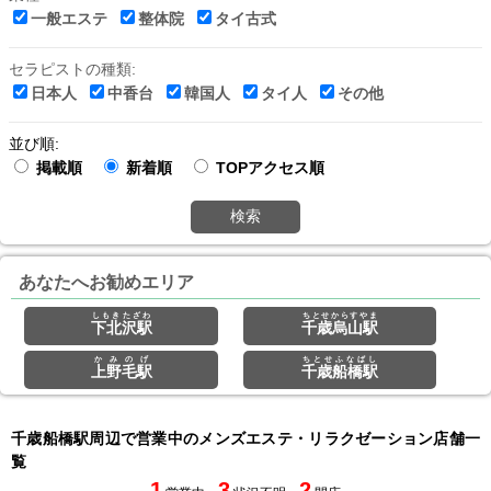
一般エステ
整体院
タイ古式
セラピストの種類:
日本人
中香台
韓国人
タイ人
その他
並び順:
掲載順
新着順
TOPアクセス順
検索
あなたへお勧めエリア
しもきたざわ
ちとせからすやま
下北沢駅
千歳烏山駅
かみのげ
ちとせふなばし
上野毛駅
千歳船橋駅
千歳船橋駅周辺で営業中のメンズエステ・リラクゼーション店舗一
覧
1
3
2