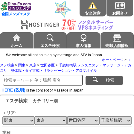
安全注意
お問合せ
全国メンズエステ
ホーム
エステ検索
求人情報
売却店舗情報
We welcome all nation to enjoy massage and SPA in Japan
ホームページ
>
エ
ステ検索
>
関東
>
東京
>
世田谷区
>
千歳船橋駅 メンズエステ・マッサージ・アカ
スリ・整体院・タイ古式・リラクゼーション・アロマオイル
検索
HERE (説明)
is the concept of Massage in Japan
エステ検索
カテゴリー別
エリア:
業種: