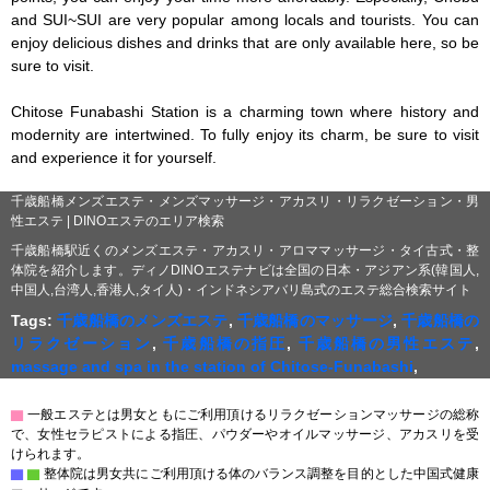
and SUI~SUI are very popular among locals and tourists. You can 
enjoy delicious dishes and drinks that are only available here, so be 
sure to visit.

Chitose Funabashi Station is a charming town where history and 
modernity are intertwined. To fully enjoy its charm, be sure to visit 
and experience it for yourself.
千歳船橋メンズエステ・メンズマッサージ・アカスリ・リラクゼーション・男
性エステ | DINOエステのエリア検索
千歳船橋駅近くのメンズエステ・アカスリ・アロママッサージ・タイ古式・整
体院を紹介します。ディノDINOエステナビは全国の日本・アジアン系(韓国人,
中国人,台湾人,香港人,タイ人)・インドネシアバリ島式のエステ総合検索サイト
Tags:
千歳船橋のメンズエステ
,
千歳船橋のマッサージ
,
千歳船橋の
リラクゼーション
,
千歳船橋の指圧
,
千歳船橋の男性エステ
,
massage and spa in the station of Chitose-Funabashi
,
▇
一般エステとは男女ともにご利用頂けるリラクゼーションマッサージの総称
で、女性セラピストによる指圧、パウダーやオイルマッサージ、アカスリを受
けられます。
▇
▇
整体院は男女共にご利用頂ける体のバランス調整を目的とした中国式健康