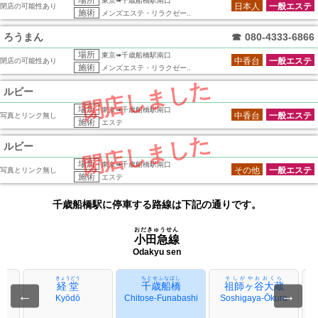
場所
東京➠千歳船橋駅南口
日本人
一般エステ
閉店の可能性あり
施術
メンズエステ・リラクゼー..
ろうまん
☎
080-4333-6866
場所
東京➠千歳船橋駅南口
中香台
一般エステ
閉店の可能性あり
施術
メンズエステ・リラクゼー..
閉店しました
ルビー
場所
東京➠千歳船橋駅南口
中香台
一般エステ
写真とリンク無し
施術
エステ
閉店しました
ルビー
場所
東京➠千歳船橋駅南口
その他
一般エステ
写真とリンク無し
施術
エステ
千歳船橋駅に停車する路線は下記の通りです。
おだきゅうせん
小田急線
Odakyu sen
きょうどう
ちとせふなばし
そしがやおおくら
経堂
千歳船橋
祖師ヶ谷大蔵
←
→
Kyōdō
Chitose-Funabashi
Soshigaya-Ōkura
S