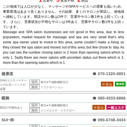
営業中、
状況不明、
閉店
この地域では人口が少なく、マッサージやSPAサービスへの需要も低いため、
事業環境はあまり良くありません。その結果、多くのサロンが閉店し、他地域
へ移転しています。閉店サロン数は2件で、営業中サロン数1件を上回っていま
す。 さらに、営業状況が不明なサロンは3件あり、営業中サロン数1件を上回っ
ています。
Massage and SPA salon businesses are not good in this area, due to less
population, market request for massage and spa are very small that’s why
some spa owner used to invest in this area, some couldn’t make a living so
they closed the spa salon and moved out of this area, but few chose to stay. As
you can see the number closing salon is 2 more than opening salons which is
only 1. Sadly there are more salons with uncertain status out there which is 3,
more than the opening salons which is 1.
健康楽
☎
070-1320-0851
DINOエステバーナー
場所
東京➠千歳船橋駅北口
中香台
整体院
とのお互いリンクが
施術
リラクゼーション
必要
蝶舞
☎
080-4333-6866
場所
東京➠千歳船橋駅南口
中香台
一般エステ
閉店の可能性あり
施術
メンズエステ・リラクゼー..
SUI~粋
☎
090-6748-3434