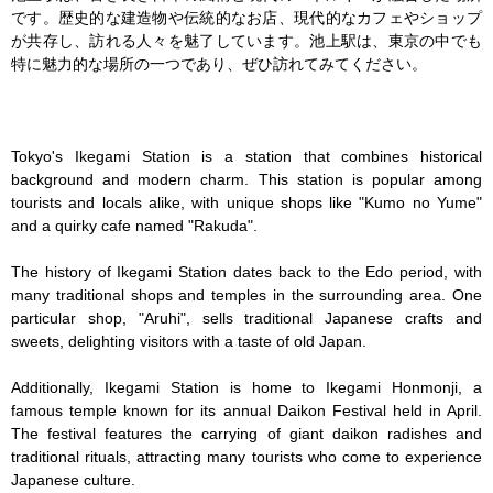
です。歴史的な建造物や伝統的なお店、現代的なカフェやショップ
が共存し、訪れる人々を魅了しています。池上駅は、東京の中でも
特に魅力的な場所の一つであり、ぜひ訪れてみてください。

Tokyo's Ikegami Station is a station that combines historical 
background and modern charm. This station is popular among 
tourists and locals alike, with unique shops like "Kumo no Yume" 
and a quirky cafe named "Rakuda".

The history of Ikegami Station dates back to the Edo period, with 
many traditional shops and temples in the surrounding area. One 
particular shop, "Aruhi", sells traditional Japanese crafts and 
sweets, delighting visitors with a taste of old Japan.

Additionally, Ikegami Station is home to Ikegami Honmonji, a 
famous temple known for its annual Daikon Festival held in April. 
The festival features the carrying of giant daikon radishes and 
traditional rituals, attracting many tourists who come to experience 
Japanese culture.
