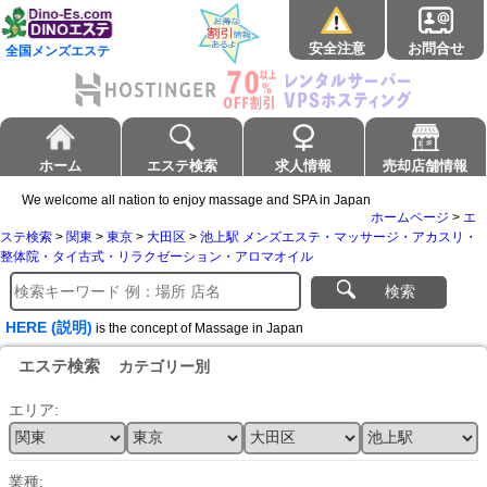
安全注意
お問合せ
全国メンズエステ
ホーム
エステ検索
求人情報
売却店舗情報
We welcome all nation to enjoy massage and SPA in Japan
ホームページ
>
エ
ステ検索
>
関東
>
東京
>
大田区
>
池上駅 メンズエステ・マッサージ・アカスリ・
整体院・タイ古式・リラクゼーション・アロマオイル
検索
HERE (説明)
is the concept of Massage in Japan
エステ検索
カテゴリー別
エリア:
業種: