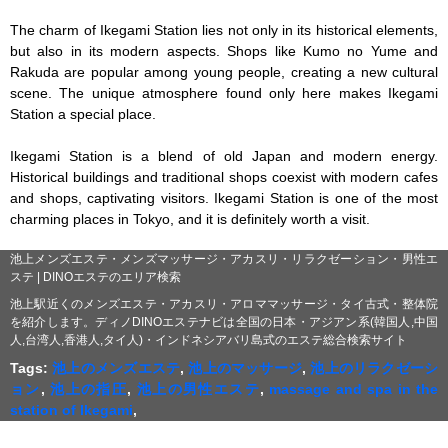
The charm of Ikegami Station lies not only in its historical elements, 
but also in its modern aspects. Shops like Kumo no Yume and 
Rakuda are popular among young people, creating a new cultural 
scene. The unique atmosphere found only here makes Ikegami 
Station a special place.

Ikegami Station is a blend of old Japan and modern energy. 
Historical buildings and traditional shops coexist with modern cafes 
and shops, captivating visitors. Ikegami Station is one of the most 
charming places in Tokyo, and it is definitely worth a visit.
池上メンズエステ・メンズマッサージ・アカスリ・リラクゼーション・男性エ
ステ | DINOエステのエリア検索
池上駅近くのメンズエステ・アカスリ・アロママッサージ・タイ古式・整体院
を紹介します。ディノDINOエステナビは全国の日本・アジアン系(韓国人,中国
人,台湾人,香港人,タイ人)・インドネシアバリ島式のエステ総合検索サイト
Tags:
池上のメンズエステ
,
池上のマッサージ
,
池上のリラクゼーシ
ョン
,
池上の指圧
,
池上の男性エステ
,
massage and spa in the
station of Ikegami
,