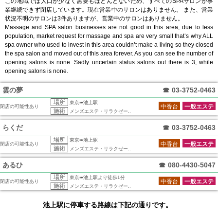
この地域では人口が少なく需要もほとんどないため、すべてのSPAサロンが事
業継続できず閉店しています。現在営業中のサロンはありません。 また、営業
状況不明のサロンは3件ありますが、営業中のサロンはありません。
Massage and SPA salon businesses are not good in this area, due to less
population, market request for massage and spa are very small that’s why ALL
spa owner who used to invest in this area couldn’t make a living so they closed
the spa salon and moved out of this area forever. As you can see the number of
opening salons is none. Sadly uncertain status salons out there is 3, while
opening salons is none.
雲の夢
☎
03-3752-0463
場所
東京➠池上駅
中香台
一般エステ
閉店の可能性あり
施術
メンズエステ・リラクゼー..
らくだ
☎
03-3752-0463
場所
東京➠池上駅
中香台
一般エステ
閉店の可能性あり
施術
メンズエステ・リラクゼー..
あるひ
☎
080-4430-5047
場所
東京➠池上駅より徒歩1分
中香台
一般エステ
閉店の可能性あり
施術
メンズエステ・リラクゼー..
池上駅に停車する路線は下記の通りです。