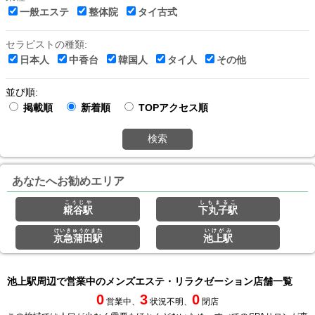
一般エステ
整体院
タイ古式
セラピストの種類:
日本人
中香台
韓国人
タイ人
その他
並び順:
掲載順
新着順
TOPアクセス順
検索
あなたへお勧めエリア
こうじや
しもまるこ
糀谷駅
下丸子駅
けいきゅうかまた
いけがみ
京急蒲田駅
池上駅
池上駅周辺で営業中のメンズエステ・リラクゼーション店舗一覧
0
3
0
営業中、
状況不明、
閉店