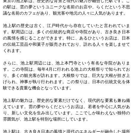
東京の池上駅は、歴史的な背景と現代の魅力が融合した駅です。こ
の駅は、雲の夢というユニークな名前のお店や、らくだという不思
議な名前のカフェがあり、観光客や地元の人々に人気があります。

池上駅の歴史は古く、江戸時代から存在していたと言われていま
す。駅周辺には、多くの伝統的な商店や寺院があり、古き良き日本
の風情を感じることができます。特に、あるひというお店は、日本
の伝統工芸品や和菓子が販売されており、訪れる人々を楽しませて
くれます。

さらに、池上駅周辺には、池上本門寺という有名な寺院がありま
す。この寺院は、毎年4月に行われる池上の大根祭りで知られてお
り、多くの観光客が訪れます。大根祭りでは、巨大な大根が担ぎ上
げられ、神事が執り行われます。この祭りは、日本の伝統文化を体
験できる貴重な機会となっています。

池上駅の魅力は、歴史的な要素だけでなく、現代的な要素も兼ね備
えています。雲の夢やらくだというお店は、若者を中心に人気があ
り、新しい文化を生み出しています。ここでしか味わえない独特の
雰囲気が、池上駅を特別な場所にしています。

池上駅は、古き良き日本の風情と現代のエネルギーが融合した場所