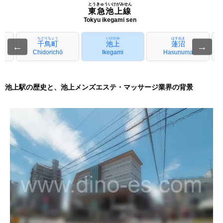
とうきゅういけがみせん
東急池上線
Tokyu ikegami sen
ちどりちょう
いけがみ
はすぬま
千鳥町
池上
蓮沼
←
→
Chidorichō
Ikegami
Hasunuma
池上駅の歴史と、池上メンズエステ・マッサージ業界の背景