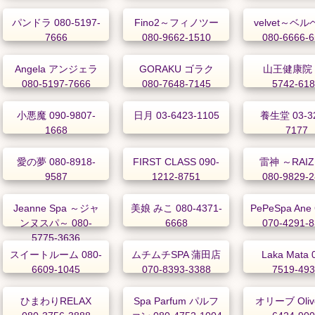
パンドラ 080-5197-
Fino2～フィノツー
velvet～ベ
7666
080-9662-1510
080-6666-
Angela アンジェラ
GORAKU ゴラク
山王健康院 
080-5197-7666
080-7648-7145
5742-61
小悪魔 090-9807-
日月 03-6423-1105
養生堂 03-32
1668
7177
愛の夢 080-8918-
FIRST CLASS 090-
雷神 ～RAIZ
9587
1212-8751
080-9829-
Jeanne Spa ～ジャ
美娘 みこ 080-4371-
PePeSpa Ane
ンヌスパ～ 080-
6668
070-4291-
5775-3636
スイートルーム 080-
ムチムチSPA 蒲田店
Laka Mata 
6609-1045
070-8393-3388
7519-49
ひまわりRELAX
Spa Parfum パルフ
オリーブ Olive