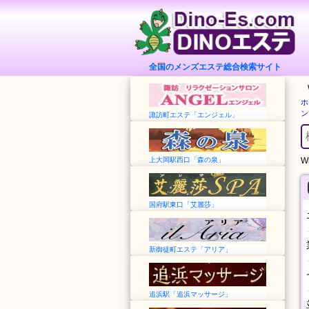
全国のメンズエステ総合検索サイト
ホ
ン
諏訪町エステ「エンジェル」
上大岡駅西口「森の泉」
Wh
国府駅東口「艾麗莎」
新御徒町エステ「アリア」
追浜駅「追浜マッサージ」