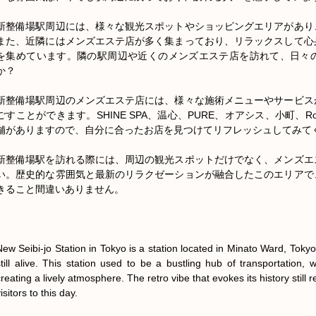
新整備場駅周辺には、様々な観光スポットやショッピングエリアがあり
また、近隣にはメンズエステ店が多く集まっており、リラックスして心
を集めています。隣の駅周辺や近くのメンズエステ店を訪れて、日々
か？

新整備場駅周辺のメンズエステ店には、様々な施術メニューやサービス
ごすことができます。SHINE SPA、温心、PURE、オアシス、小町、Ro
舗がありますので、自分に合ったお店を見つけてリフレッシュしてみてく
新整備場駅を訪れる際には、周辺の観光スポットだけでなく、メンズエ
い。歴史的な雰囲気と最新のリラクゼーションが融合したこのエリアで
きること間違いありません。

New Seibi-jo Station in Tokyo is a station located in Minato Ward, Tokyo, a
still alive. This station used to be a bustling hub of transportation
reating a lively atmosphere. The retro vibe that evokes its history still 
isitors to this day.
