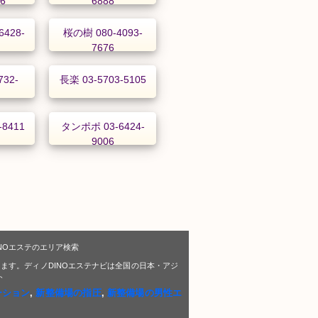
06
6888
428-
桜の樹 080-4093-
7676
32-
長楽 03-5703-5105
-8411
タンポポ 03-6424-
9006
NOエステのエリア検索
ます。ディノDINOエステナビは全国の日本・アジ
ト
ーション
,
新整備場の指圧
,
新整備場の男性エ