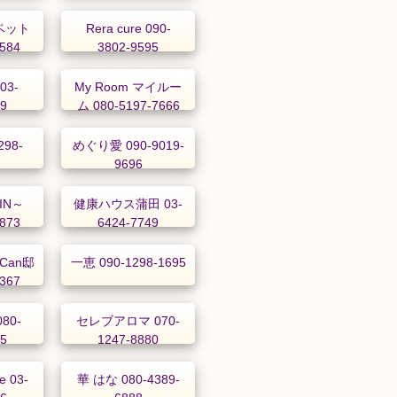
ルベット
Rera cure 090-
6584
3802-9595
03-
My Room マイルー
89
ム 080-5197-7666
98-
めぐり愛 090-9019-
9696
IN～
健康ハウス蒲田 03-
2873
6424-7749
 Can邸
一恵 090-1298-1695
8367
080-
セレブアロマ 070-
35
1247-8880
 03-
華 はな 080-4389-