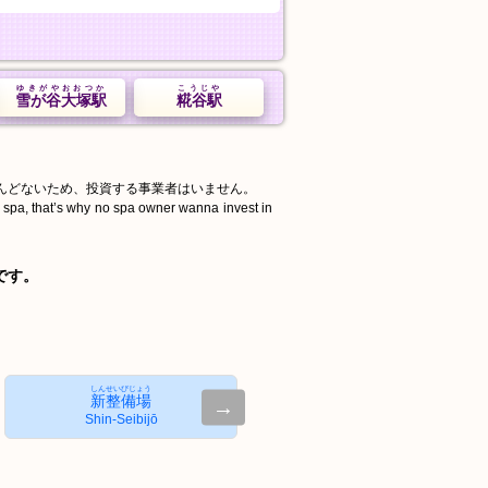
ゆきがやおおつか
こうじや
雪が谷大塚駅
糀谷駅
んどないため、投資する事業者はいません。
d spa, that’s why no spa owner wanna invest in
です。
しんせいびじょう
新整備場
→
Shin-Seibijō