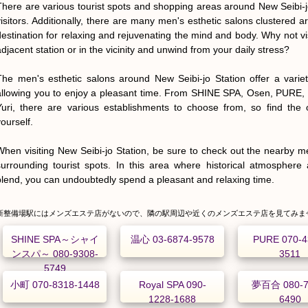
There are various tourist spots and shopping areas around New Seibi-jo 
visitors. Additionally, there are many men's esthetic salons clustered ar
destination for relaxing and rejuvenating the mind and body. Why not vis
adjacent station or in the vicinity and unwind from your daily stress?

The men's esthetic salons around New Seibi-jo Station offer a varie
allowing you to enjoy a pleasant time. From SHINE SPA, Osen, PURE, 
Yuri, there are various establishments to choose from, so find the 
ourself.

When visiting New Seibi-jo Station, be sure to check out the nearby men
surrounding tourist spots. In this area where historical atmosphere a
blend, you can undoubtedly spend a pleasant and relaxing time.
新整備場駅にはメンズエステ店がないので、隣の駅周辺や近くのメンズエステ店を見てみま
SHINE SPA～シャイ
温心 03-6874-9578
PURE 070-4
ンスパ～ 080-9308-
3511
5749
小町 070-8318-1448
Royal SPA 090-
夢百合 080-7
1228-1688
6490