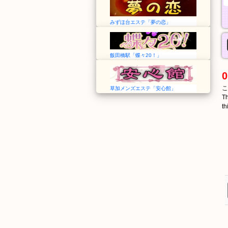
みずほ台エステ「夢の恋」
飯田橋駅「蝶々20！」
0
こ
草加メンズエステ「安心館」
Th
th
りゅうつうせんたー
しょうわじま
流通センター
昭和島
Ryūtsū Center
Shōwajima