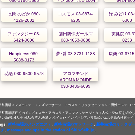
080-3756-3888
ァン 080-4752-1004
6424-90
長閑 のどか 080-
コスモス 03-6874-
緑 みどり 03-6
4126-2882
6205
6363
ファンタジー 03-
蒲田爽快ガールズ
爽健院 03-37
6424-9006
080-4653-9888
0233
Happiness 080-
夢･愛 03-3731-1188
康楽 03-6715
5688-0173
花魁 080-9500-9578
アロマモンド
AROMA MONDE
090-8435-6699
新整備場メンズエステ・メンズマッサージ・アカスリ・リラクゼーション・男性エステ | DI
新整備場駅近くのメンズエステ・アカスリ・アロママッサージ・タイ古式・整体院を紹介し
アン系(韓国人,中国人,台湾人,香港人,タイ人)・インドネシアバリ島式のエステ総合検索サイ
ags:
新整備場のメンズエステ
,
新整備場のマッサージ
,
新整備場のリラクゼ
ステ
,
massage and spa in the station of Shin-Seibijō
,