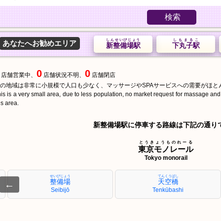
検索
しんせいびじょう
しもまるこ
あなたへお勧めエリア
新整備場駅
下丸子駅
0
0
店舗営業中、
店舗状況不明、
店舗閉店
の地域は非常に小規模で人口も少なく、マッサージやSPAサービスへの需要がほと
is is a very small area, due to less population, no market request for massage an
is area.
新整備場駅に停車する路線は下記の通り
とうきょうものれーる
東京モノレール
Tokyo monorail
せいびじょう
てんくうばし
整備場
天空橋
←
Seibijō
Tenkūbashi