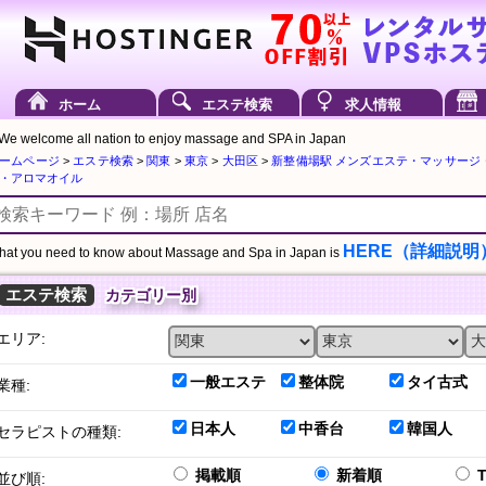
ホーム
エステ検索
求人情報
We welcome all nation to enjoy massage and SPA in Japan
ームページ
>
エステ検索
>
関東
>
東京
>
大田区
>
新整備場駅 メンズエステ・マッサージ
・アロマオイル
HERE（詳細説明
at you need to know about Massage and Spa in Japan is
エステ検索
カテゴリー別
エリア:
一般エステ
整体院
タイ古式
業種:
日本人
中香台
韓国人
セラピストの種類:
掲載順
新着順
並び順: