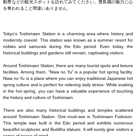
動尊などの観光スポットを訪れてみてください。豊島園の魅力に心
を奪われること間違いありません。

Tokyo's Toshimaen Station is a charming area where history and 
modernity coexist. This station was known as a summer resort for 
nobles and samurais during the Edo period. Even today, the 
historical buildings and gardens still remain, captivating visitors.

Around Toshimaen Station, there are many tourist spots and leisure 
facilities. Among them, "Niwa no Yu" is a popular hot spring facility. 
Niwa no Yu is a place where you can enjoy traditional Japanese hot 
spring culture and is perfect for relieving daily stress. While soaking 
in the hot spring, you can have a valuable experience of touching 
the history and culture of Toshimaen.

There are also many historical buildings and temples scattered 
around Toshimaen Station. One must-see is Toshimaen Fudoson. 
This temple was built in the Edo period and exhibits numerous 
beautiful sculptures and Buddha statues. It will surely give visitors a 
sense of peace of mind.
