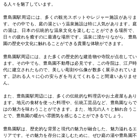
る人々を魅了しています。

豊島園駅周辺には、多くの観光スポットやレジャー施設がありま
す。その中でも、庭の湯という温泉施設は特に人気があります。庭
の湯は、日本の伝統的な温泉文化を楽しむことができる場所で、
日々の疲れを癒すのに最適な場所です。温泉に浸かりながら、豊島
園の歴史や文化に触れることができる貴重な体験ができます。

豊島園駅周辺には、また多くの歴史的な建造物や寺院が点在してい
ます。その中でも、豊島園不動尊は必見です。この寺院は、江戸時
代に建立されたもので、美しい彫刻や仏像が数多く展示されていま
す。訪れる人々に心の安らぎを与えてくれること間違いありませ
ん。

また、豊島園駅周辺には、多くの伝統的な料理店やお土産屋もあり
ます。地元の食材を使った料理や、伝統工芸品など、豊島園ならで
はの魅力を味わうことができます。また、地元の人々と触れ合うこ
とで、豊島園の暖かい雰囲気を感じることができるでしょう。

豊島園駅は、歴史的な背景と現代の魅力が融合した、魅力溢れるエ
リアです。その魅力を存分に楽しむために、ぜひ庭の湯や豊島園不