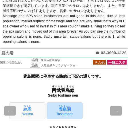
この地域では人口が少なく需要もほとんどないため、すべてのSPAサロンが事
業継続できず閉店しています。現在営業中のサロンはありません。 また、営業
状況不明のサロンは1件ありますが、営業中のサロンはありません。
Massage and SPA salon businesses are not good in this area, due to less
population, market request for massage and spa are very small that’s why ALL
spa owner who used to invest in this area couldn’t make a living so they closed
the spa salon and moved out of this area forever. As you can see the number of
opening salons is none. Sadly uncertain status salons out there is 1, while
opening salons is none.
庭の湯
☎
03-3990-4126
場所
東京➠豊島園駅
その他
一般エステ
閉店の可能性あり
施術
天然温泉＆リラクゼーショ..
豊島園駅に停車する路線は下記の通りです。
せいぶとしません
西武豊島線
Seibu toshima sen
ねりま
としまえん
練馬
豊島園
←
→
Nerima
Toshimaen
とえいおおえどせん