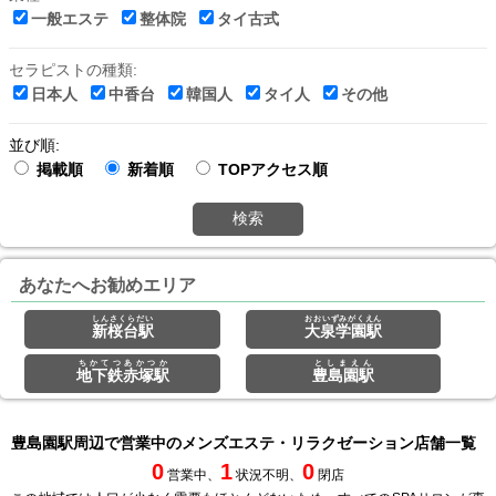
一般エステ
整体院
タイ古式
セラピストの種類:
日本人
中香台
韓国人
タイ人
その他
並び順:
掲載順
新着順
TOPアクセス順
検索
あなたへお勧めエリア
しんさくらだい
おおいずみがくえん
新桜台駅
大泉学園駅
ちかてつあかつか
としまえん
地下鉄赤塚駅
豊島園駅
豊島園駅周辺で営業中のメンズエステ・リラクゼーション店舗一覧
0
1
0
営業中、
状況不明、
閉店