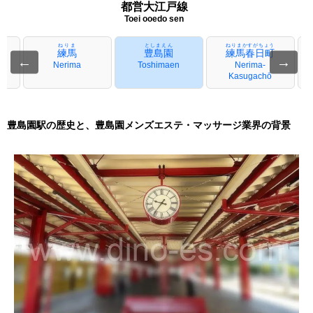
都営大江戸線
Toei ooedo sen
ねりま
としまえん
ねりまかすがちょう
練馬
豊島園
練馬春日町
←
→
Nerima
Toshimaen
Nerima-
Kasugachō
豊島園駅の歴史と、豊島園メンズエステ・マッサージ業界の背景