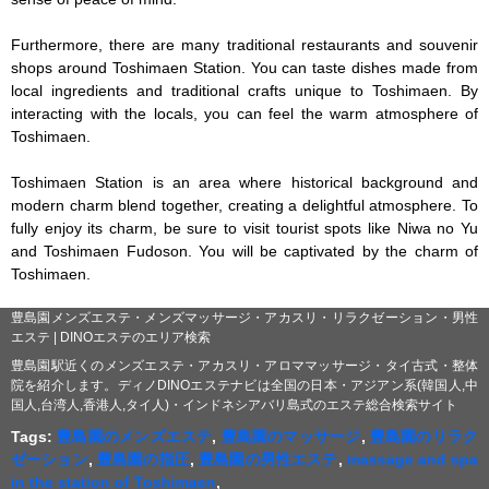
Furthermore, there are many traditional restaurants and souvenir 
shops around Toshimaen Station. You can taste dishes made from 
local ingredients and traditional crafts unique to Toshimaen. By 
interacting with the locals, you can feel the warm atmosphere of 
Toshimaen.

Toshimaen Station is an area where historical background and 
modern charm blend together, creating a delightful atmosphere. To 
fully enjoy its charm, be sure to visit tourist spots like Niwa no Yu 
and Toshimaen Fudoson. You will be captivated by the charm of 
Toshimaen.
豊島園メンズエステ・メンズマッサージ・アカスリ・リラクゼーション・男性
エステ | DINOエステのエリア検索
豊島園駅近くのメンズエステ・アカスリ・アロママッサージ・タイ古式・整体
院を紹介します。ディノDINOエステナビは全国の日本・アジアン系(韓国人,中
国人,台湾人,香港人,タイ人)・インドネシアバリ島式のエステ総合検索サイト
Tags:
豊島園のメンズエステ
,
豊島園のマッサージ
,
豊島園のリラク
ゼーション
,
豊島園の指圧
,
豊島園の男性エステ
,
massage and spa
in the station of Toshimaen
,