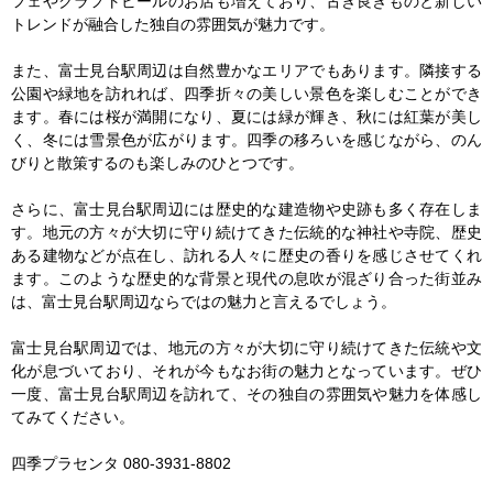
フェやクラフトビールのお店も増えており、古き良きものと新しい
トレンドが融合した独自の雰囲気が魅力です。

また、富士見台駅周辺は自然豊かなエリアでもあります。隣接する
公園や緑地を訪れれば、四季折々の美しい景色を楽しむことができ
ます。春には桜が満開になり、夏には緑が輝き、秋には紅葉が美し
く、冬には雪景色が広がります。四季の移ろいを感じながら、のん
びりと散策するのも楽しみのひとつです。

さらに、富士見台駅周辺には歴史的な建造物や史跡も多く存在しま
す。地元の方々が大切に守り続けてきた伝統的な神社や寺院、歴史
ある建物などが点在し、訪れる人々に歴史の香りを感じさせてくれ
ます。このような歴史的な背景と現代の息吹が混ざり合った街並み
は、富士見台駅周辺ならではの魅力と言えるでしょう。

富士見台駅周辺では、地元の方々が大切に守り続けてきた伝統や文
化が息づいており、それが今もなお街の魅力となっています。ぜひ
一度、富士見台駅周辺を訪れて、その独自の雰囲気や魅力を体感し
てみてください。

四季プラセンタ 080-3931-8802
