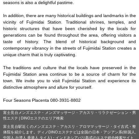
seasons is also a delightful pastime.

In addition, there are many historical buildings and landmarks in the 
vicinity of Fujimidai Station. Traditional shrines, temples, and 
historic structures that have been cherished by the locals for 
generations can be found throughout the area, offering visitors a 
taste of history. The blend of historical background and 
contemporary vibrancy in the streets of Fujimidai Station creates a 
unique charm that is truly captivating.

The traditions and culture that the locals have preserved in the 
Fujimidai Station area continue to be a source of charm for the 
town. We invite you to visit Fujimidai Station and experience its 
distinctive atmosphere and allure for yourself.

Four Seasons Placenta 080-3931-8802
富士見台メンズエステ・メンズマッサージ・アカスリ・リラクゼーション・男
性エステ | DINOエステのエリア検索
富士見台駅近くのメンズエステ・アカスリ・アロママッサージ・タイ古式・整
体院を紹介します。ディノDINOエステナビは全国の日本・アジアン系(韓国人,
中国人,台湾人,香港人,タイ人)・インドネシアバリ島式のエステ総合検索サイト