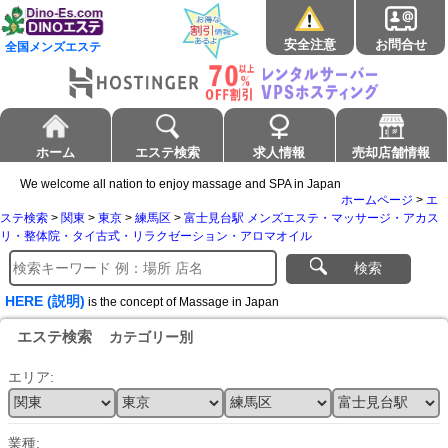
安全注意
お問合せ
全国メンズエステ
ホーム
エステ検索
求人情報
売却店舗情報
We welcome all nation to enjoy massage and SPA in Japan
ホームページ
>
エ
ステ検索
>
関東
>
東京
>
練馬区
>
富士見台駅 メンズエステ・マッサージ・アカス
リ・整体院・タイ古式・リラクゼーション・アロマオイル
検索
HERE (説明)
is the concept of Massage in Japan
エステ検索
カテゴリー別
エリア:
業種: