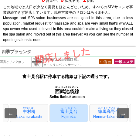
営業中、
状況不明、
閉店
この地域では人口が少なく需要もほとんどないため、すべてのSPAサロンが事
業継続できず閉店しています。現在営業中のサロンはありません。
Massage and SPA salon businesses are not good in this area, due to less
population, market request for massage and spa are very small that’s why ALL
spa owner who used to invest in this area couldn’t make a living so they closed
the spa salon and moved out of this area forever. As you can see the number of
opening salons is none.
閉店しました
四季プラセンタ
場所
東京➠富士見台駅南口 徒..
中香台
一般エステ
写真とリンク無し
施術
オイルリンパマッサージ・..
富士見台駅に停車する路線は下記の通りです。
せいぶいけぶくろせん
西武池袋線
Seibu ikebukuro sen
なかむらばし
ふじみだい
ねりまたかのだい
中村橋
富士見台
練馬高野台
←
→
Nakamurabashi
Fujimidai
Nerima-Takanodai