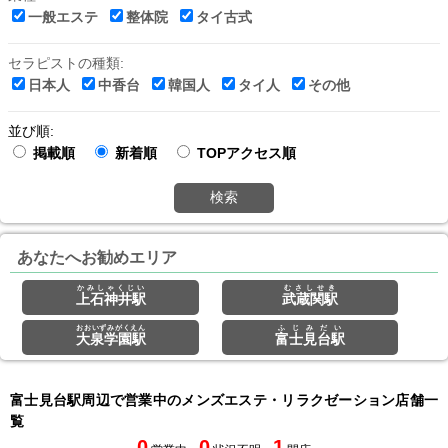
一般エステ
整体院
タイ古式
セラピストの種類:
日本人
中香台
韓国人
タイ人
その他
並び順:
掲載順
新着順
TOPアクセス順
検索
あなたへお勧めエリア
かみしゃくじい
むさしせき
上石神井駅
武蔵関駅
おおいずみがくえん
ふじみだい
大泉学園駅
富士見台駅
富士見台駅周辺で営業中のメンズエステ・リラクゼーション店舗一
覧
0
0
1