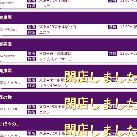
場所
東京➠JR東十条駅
営時
12:00〜La
閉店の可能性あり
施術
エステ
健康園
場所
東京➠JR東十条駅北口
営時
12:00〜翌
閉店の可能性あり
施術
エステ
健美園
場所
東京➠東十条駅北口
営時
12:00〜La
閉店の可能性あり
施術
タイ古式マッサージ
健康園
閉店しまし
場所
東京➠東十条駅北口より徒歩3分
営時
17:00～翌
写真とリンク無し
施術
リラクゼーション
花の舞
閉店しまし
場所
東京➠JR東十条駅北口
営時
12:00〜La
写真とリンク無し
施術
エステ
まほうの手
閉店しまし
場所
東京➠JR東十条駅北口
営時
12:00〜La
写真とリンク無し