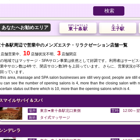
検索
ひがしじゅうじょう
おうじ
あなたへお勧めエリア
東十条駅
王子駅
東十条駅周辺で営業中のメンズエステ・リラクゼーション店舗一覧
10
3
店舗営業中、
店舗状況不明、
店舗閉店
の地域ではマッサージ・SPAサロン事業は依然として好調です。利用者はサービ
業中サロン数は4件で、閉店サロン数3件を上回っています。 さらに、営業状況が不
回っています。
 this area, massage and SPA salon businesses are still very good, people are still en
u can see the number of opening salons is 4, more than the closing salon with 
certain status out there which is 10, more than the opening salons which is 4.
スマイルサバイ＆スパ
場所
東京➠東十条駅北口東側
営時
12:00～翌
施術
タイ式マッサージ
シンデレラ