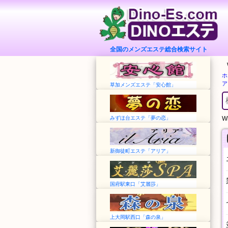
全国のメンズエステ総合検索サイト
ホ
ア
草加メンズエステ「安心館」
みずほ台エステ「夢の恋」
Wh
新御徒町エステ「アリア」
国府駅東口「艾麗莎」
上大岡駅西口「森の泉」