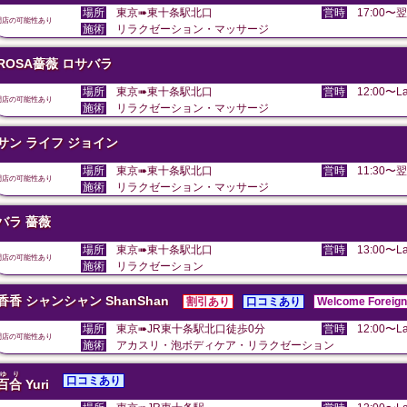
場所
東京➠東十条駅北口
営時
17:00〜翌
閉店の可能性あり
施術
リラクゼーション・マッサージ
ROSA薔薇 ロサバラ
場所
東京➠東十条駅北口
営時
12:00〜La
閉店の可能性あり
施術
リラクゼーション・マッサージ
サン ライフ ジョイン
場所
東京➠東十条駅北口
営時
11:30〜翌
閉店の可能性あり
施術
リラクゼーション・マッサージ
バラ 薔薇
場所
東京➠東十条駅北口
営時
13:00〜La
閉店の可能性あり
施術
リラクゼーション
香香 シャンシャン ShanShan
割引あり
口コミあり
Welcome Foreign
場所
東京➠JR東十条駅北口徒歩0分
営時
12:00〜La
閉店の可能性あり
施術
アカスリ・泡ボディケア・リラクゼーション
ゆり
口コミあり
百合
Yuri