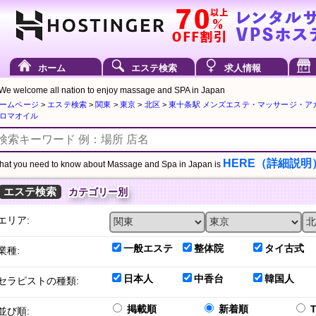
ホーム
エステ検索
求人情報
We welcome all nation to enjoy massage and SPA in Japan
ームページ
>
エステ検索
>
関東
>
東京
>
北区
>
東十条駅 メンズエステ・マッサージ・ア
ロマオイル
HERE（詳細説明
at you need to know about Massage and Spa in Japan is
エステ検索
カテゴリー別
エリア:
一般エステ
整体院
タイ古式
業種:
日本人
中香台
韓国人
セラピストの種類:
掲載順
新着順
並び順: