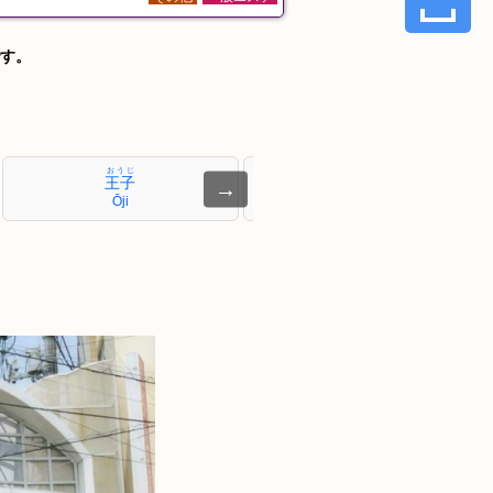
す。
おうじ
かみなかざと
王子
上中里
→
Ōji
Kami-Nakazato