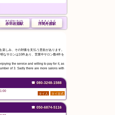
あかばねいわぶち
うきまふなど
赤羽岩淵駅
浮間舟渡駅
スを楽しみ、その対価を支払う意欲があります。
明なサロンは10件あり、営業中サロン数4件を
joying the service and willing to pay for it, as
number of 3. Sadly there are more salons with
☎
080-3248-1588
1:00
タイ人
タイ古式
☎
050-6874-5116