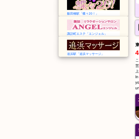
飯田橋駅「蝶々20！」
諏訪町エステ「エンジェル」
4
追浜駅「追浜マッサージ」
こ
営
上
In
yo
un