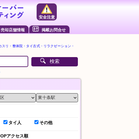
安全注意
売却店舗情報
掲載お問合せ
カスリ・整体院・タイ古式・リラクゼーション・
検索
）
タイ人
その他
TOPアクセス順