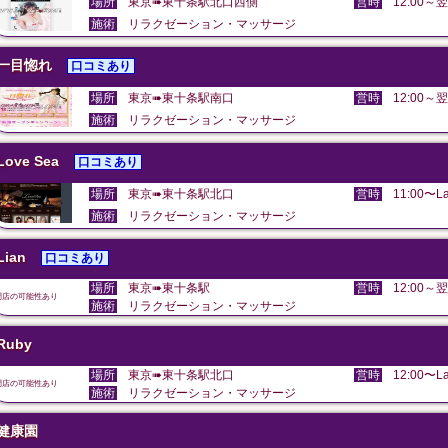
場所
東京➠東十条駅北口西側
営時
12:00～翌
施術
リラクゼーション・マッサージ
一目惚れ
口コミあり
場所
東京➠東十条駅南口
営時
12:00～翌
施術
リラクゼーション・マッサージ
Love Sea
口コミあり
場所
東京➠東十条駅北口
営時
11:00〜La
施術
リラクゼーション・マッサージ
Lian
口コミあり
場所
東京➠東十条駅
営時
12:00～翌
閉店の可能性あり
施術
リラクゼーション・マッサージ
Ruby
場所
東京➠東十条駅北口
営時
12:00〜La
閉店の可能性あり
施術
リラクゼーション・マッサージ
健康園