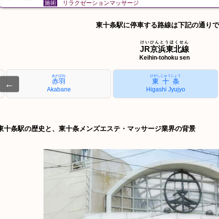
施術
リラクゼーションマッサージ
東十条駅に停車する路線は下記の通りで
けいひんとうほくせん
JR京浜東北線
Keihin-tohoku sen
あかばね
ひがしじゅうじょう
赤羽
東十条
←
Akabane
Higashi Jyujyo
東十条駅の歴史と、東十条メンズエステ・マッサージ業界の背景