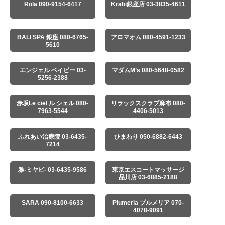
Rola 090-9154-6417
Krabi銀座店 03-3835-4611
BALI SPA 銀座 080-6765-
アロマオム 080-4591-1233
5610
エンジェル ベイビー 03-
マダムM’s 080-5648-0582
5256-2388
赤坂Le ciel ル シェル 080-
リラックスクラブ麻布 080-
7963-5544
4406-5013
ふれあい治療院 03-6435-
ひまわり 050-6882-6443
7214
雅-ミヤビ- 03-6435-9586
東京エスコートマッサージ
品川店 03-6885-2188
SARA 090-8100-6633
Plumeria プルメリア 070-
4078-9091