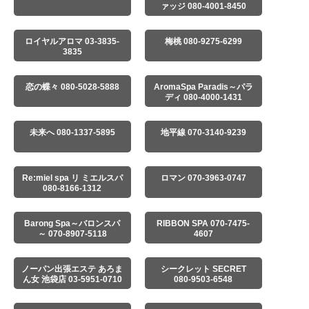
ァッジ 080-4001-8450
ロイヤルアロマ 03-3835-
梅桃 080-9275-6299
3835
恋の蝶々 080-5028-5888
AromaSpa Paradis～パラ
ディ 080-4000-1431
未来へ 080-1337-5895
地平線 070-3140-9239
Re:miel spa リ ミエルスパ
ロマン 070-3963-0747
080-8166-1312
Barong Spa～バロンスパ
RIBBON SPA 070-7475-
～ 070-8907-5118
4607
ノーパン出張エステ あろま
シークレット SECRET
ん女 池袋店 03-5951-0710
080-9503-6548