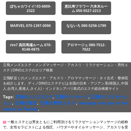
ぽちゃカワイイ! 03-6809-
恵比寿フラワー 六本木ルー
2322
ム 050-5527-2213
MARVEL 070-1397-0096
なないろ 080-5258-1799
rire7 高田馬場ルーム 070-
アロマージュ 080-7512-
9148-0875
7622
立飛メンズエステ・メンズマッサージ・アカスリ・リラクゼーション・男性エ
ステ | DINOエステのエリア検索
立飛駅近くのメンズエステ・アカスリ・アロママッサージ・タイ古式・整体院
を紹介します。ディノDINOエステナビは全国の日本・アジアン系(韓国人,中国
人,台湾人,香港人,タイ人)・インドネシアバリ島式のエステ総合検索サイト
Tags:
立飛のメンズエステ
,
立飛のマッサージ
,
立飛のリラクゼーシ
ョン
,
立飛の指圧
,
立飛の男性エステ
,
massage and spa in the
station of Tachihi
,
▇
一般エステとは男女ともにご利用頂けるリラクゼーションマッサージの総称
で、女性セラピストによる指圧、パウダーやオイルマッサージ、アカスリを受