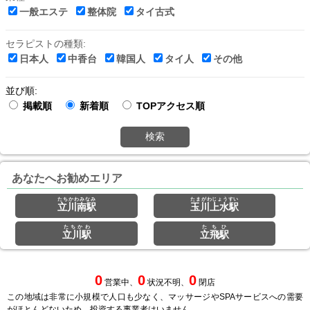
一般エステ
整体院
タイ古式
セラピストの種類:
日本人
中香台
韓国人
タイ人
その他
並び順:
掲載順
新着順
TOPアクセス順
検索
あなたへお勧めエリア
たちかわみなみ
たまがわじょうすい
立川南駅
玉川上水駅
たちかわ
たちひ
立川駅
立飛駅
0
0
0
営業中、
状況不明、
閉店
この地域は非常に小規模で人口も少なく、マッサージやSPAサービスへの需要
がほとんどないため、投資する事業者はいません。