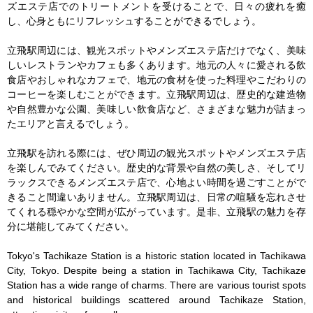
ズエステ店でのトリートメントを受けることで、日々の疲れを癒
し、心身ともにリフレッシュすることができるでしょう。

立飛駅周辺には、観光スポットやメンズエステ店だけでなく、美味
しいレストランやカフェも多くあります。地元の人々に愛される飲
食店やおしゃれなカフェで、地元の食材を使った料理やこだわりの
コーヒーを楽しむことができます。立飛駅周辺は、歴史的な建造物
や自然豊かな公園、美味しい飲食店など、さまざまな魅力が詰まっ
たエリアと言えるでしょう。

立飛駅を訪れる際には、ぜひ周辺の観光スポットやメンズエステ店
を楽しんでみてください。歴史的な背景や自然の美しさ、そしてリ
ラックスできるメンズエステ店で、心地よい時間を過ごすことがで
きること間違いありません。立飛駅周辺は、日常の喧騒を忘れさせ
てくれる穏やかな空間が広がっています。是非、立飛駅の魅力を存
分に堪能してみてください。

Tokyo's Tachikaze Station is a historic station located in Tachikawa 
City, Tokyo. Despite being a station in Tachikawa City, Tachikaze 
Station has a wide range of charms. There are various tourist spots 
and historical buildings scattered around Tachikaze Station, 