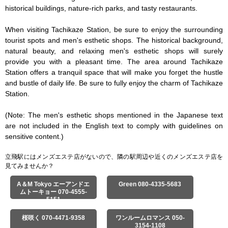
historical buildings, nature-rich parks, and tasty restaurants.

When visiting Tachikaze Station, be sure to enjoy the surrounding 
tourist spots and men's esthetic shops. The historical background, 
natural beauty, and relaxing men's esthetic shops will surely 
provide you with a pleasant time. The area around Tachikaze 
Station offers a tranquil space that will make you forget the hustle 
and bustle of daily life. Be sure to fully enjoy the charm of Tachikaze 
Station.

(Note: The men's esthetic shops mentioned in the Japanese text 
are not included in the English text to comply with guidelines on 
sensitive content.)
立飛駅にはメンズエステ店がないので、隣の駅周辺や近くのメンズエステ店を
見てみませんか？
A＆M Tokyo エーアンドエ
Green 080-4335-5683
ムトーキョー 070-4555-
5151
桜咲く 070-4471-9358
ワンルームロマンス 050-
3154-1108