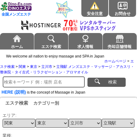
安全注意
お問合せ
全国メンズエステ
ホーム
エステ検索
求人情報
売却店舗情報
We welcome all nation to enjoy massage and SPA in Japan
ホームページ
>
エ
ステ検索
>
関東
>
東京
>
立川市
>
立飛駅 メンズエステ・マッサージ・アカスリ・
整体院・タイ古式・リラクゼーション・アロマオイル
検索
HERE (説明)
is the concept of Massage in Japan
エステ検索
カテゴリー別
エリア:
業種: