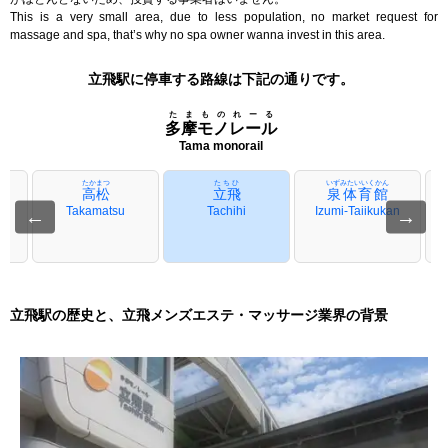
This is a very small area, due to less population, no market request for
massage and spa, that’s why no spa owner wanna invest in this area.
立飛駅に停車する路線は下記の通りです。
たまものれーる
多摩モノレール
Tama monorail
たかまつ
たちひ
いずみたいいくかん
高松
立飛
泉体育館
ta
Takamatsu
Tachihi
Izumi-Taiikukan
←
→
立飛駅の歴史と、立飛メンズエステ・マッサージ業界の背景