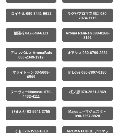
ロイヤル 090-3441-9611
ラグゼアロマ立川店 080-
7974-3115
紫陽花 042-649-6321
Aroma RenRen 080-8160-
8191
アロマバルス AromaBals
オアシス 080-6799-2881
080-2349-1919
マライトーン 03-5608-
In Love 080-7807-0180
6599
ヌーヴォーNouveau 070-
桜ノ恋 070-2631-1869
4432-4111
ひまわり 03-5941-3755
Majesta～マジェスタ～
090-3257-8828
くも 070-3512-1818
AROMA FUDGE アロマフ