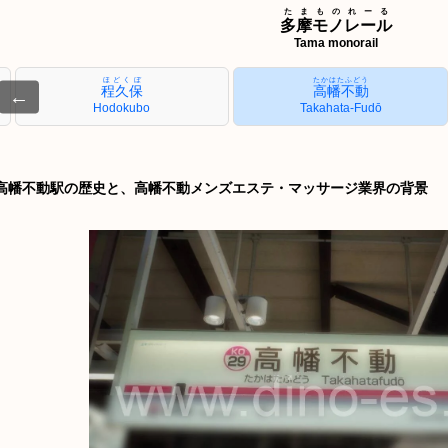
たまものれーる
多摩モノレール
Tama monorail
ほどくぼ
たかはたふどう
程久保
高幡不動
←
Hodokubo
Takahata-Fudō
高幡不動駅の歴史と、高幡不動メンズエステ・マッサージ業界の背景