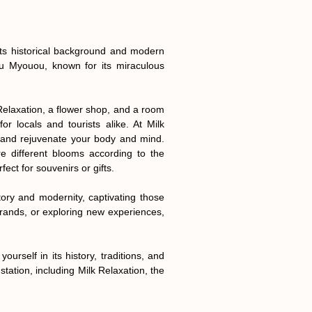
its historical background and modern 
u Myouou, known for its miraculous 
elaxation, a flower shop, and a room 
r locals and tourists alike. At Milk 
 and rejuvenate your body and mind. 
re different blooms according to the 
ct for souvenirs or gifts.

ry and modernity, captivating those 
ands, or exploring new experiences, 
self in its history, traditions, and 
ation, including Milk Relaxation, the 