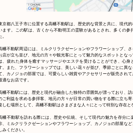
東京都八王子市に位置する高幡不動駅は、歴史的な背景と共に、現代的
います。この駅は、古くから不動明王の霊験があるとされ、多くの参
た。

高幡不動駅周辺には、ミルクリラクゼーションやフラワーショップ、さ
お店が立ち並び、地元の方々や観光客にとって魅力的なスポットとなっ
は、疲れた身体を癒すマッサージやエステを受けることができ、心身
す。また、フラワーショップでは、美しい花々が並び、季節ごとに異な
て、カノジョの部屋では、可愛らしい雑貨やアクセサリーが販売されて
最適なお店です。

高幡不動駅には、歴史と現代が融合した独特の雰囲気が漂っており、訪
のご利益を求める参拝客、地元の方々が日常の買い物をする際に立ち寄
楽しむ場所として、高幡不動駅はさまざまな人々にとって特別な存在とな
高幡不動駅を訪れる際には、歴史や伝統、そして現代の魅力を存分に
非、ミルクリラクゼーションやフラワーショップ、カノジョの部屋など
しみください。
