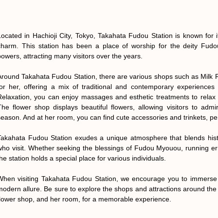
Located in Hachioji City, Tokyo, Takahata Fudou Station is known for 
charm. This station has been a place of worship for the deity Fudo
powers, attracting many visitors over the years.

Around Takahata Fudou Station, there are various shops such as Milk R
for her, offering a mix of traditional and contemporary experiences fo
Relaxation, you can enjoy massages and esthetic treatments to relax
The flower shop displays beautiful flowers, allowing visitors to admi
season. And at her room, you can find cute accessories and trinkets, perfe
Takahata Fudou Station exudes a unique atmosphere that blends histo
who visit. Whether seeking the blessings of Fudou Myouou, running err
he station holds a special place for various individuals.

When visiting Takahata Fudou Station, we encourage you to immerse your
modern allure. Be sure to explore the shops and attractions around the st
flower shop, and her room, for a memorable experience.