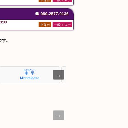
中香台
一般エステ
☎
080-2577-0136
3:00
中香台
一般エステ
です。
みなみだいら
ひらやまじょうしこうえん
南平
平山城址公園
→
Minamidaira
Hirayamajōshikōen
→