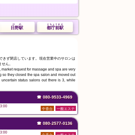
ひの
とちょうまえ
日野駅
都庁前駅
続できず閉店しています。現在営業中のサロンは
ません。
, market request for massage and spa are very
ing so they closed the spa salon and moved out
uncertain status salons out there is 3, while
☎
080-9533-4969
3:00
中香台
一般エステ
☎
080-2577-0136
3:00