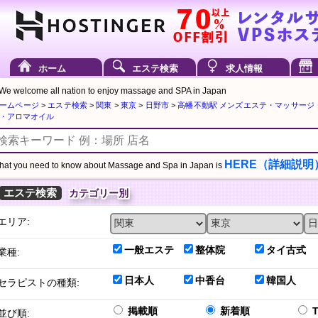
ホーム
エステ検索
求人情報
We welcome all nation to enjoy massage and SPA in Japan
ームページ
>
エステ検索
>
関東
>
東京
>
日野市
>
高幡不動駅 メンズエステ・マッサージ
・アロマオイル
HERE（詳細説明
at you need to know about Massage and Spa in Japan is
エステ検索
カテゴリー別
エリア:
一般エステ
整体院
タイ古式
業種:
日本人
中香台
韓国人
セラピストの種類:
掲載順
新着順
並び順: