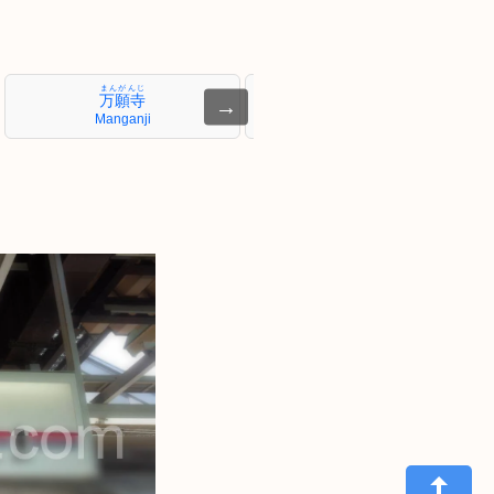
まんがんじ
こうしゅうかいどう
万願寺
甲州街道
→
Manganji
Kōshūkaidō