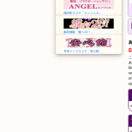
諏訪町エステ「エンジェル」
飯田橋駅「蝶々20！」
0
草加メンズエステ「安心館」
こ
あ
Ma
sm
of
op