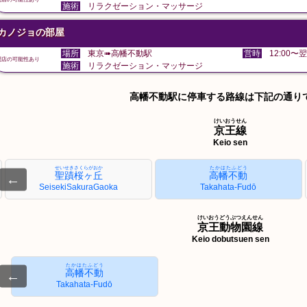
施術
リラクゼーション・マッサージ
カノジョの部屋
場所
東京➠高幡不動駅
営時
12:00〜翌
閉店の可能性あり
施術
リラクゼーション・マッサージ
高幡不動駅に停車する路線は下記の通り
けいおうせん
京王線
Keio sen
せいせきさくらがおか
たかはたふどう
聖蹟桜ヶ丘
高幡不動
←
SeisekiSakuraGaoka
Takahata-Fudō
けいおうどうぶつえんせん
京王動物園線
Keio dobutsuen sen
たかはたふどう
高幡不動
←
Takahata-Fudō