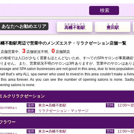
検索
たかはたふどう
とよだ
あなたへお勧めエリア
高幡不動駅
豊田駅
高幡不動駅周辺で営業中のメンズエステ・リラクゼーション店舗一覧
3
0
店舗営業中、
店舗状況不明、
店舗閉店
の地域では人口が少なく需要もほとんどないため、すべてのSPAサロンが事業継
りません。 また、営業状況不明のサロンは3件ありますが、営業中のサロンはあり
ssage and SPA salon businesses are not good in this area, due to less population
all that’s why ALL spa owner who used to invest in this area couldn’t make a liv
 this area forever. As you can see the number of opening salons is none. Sadly 
ening salons is none.
ミルクリラクゼーション
場所
東京➠高幡不動駅
営時
12:00〜翌
閉店の可能性あり
施術
リラクゼーション・マッサージ
フラワー
場所
東京➠高幡不動駅
営時
12:00〜翌
閉店の可能性あり