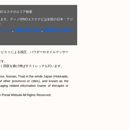
NOエステのエリア検索
ます。ディノDINOエステナビは全国の日本・アジ
ト
ーション
,
高幡不動の指圧
,
高幡不動の男性エ
ラピストによる指圧、パウダーやオイルマッサー
です。
く四肢を曲げ伸ばすストレッチも行います。
nese, Korean, Thai) in the whole Japan (Hokkaido,
 other provinces or cities), and known as the
ging related information (name of therapist or
tal Website All Rights Reserved.