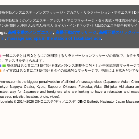
高幡不動メンズエステ・メンズマッサージ・アカスリ・リラクゼーション・男性エステ | DI
高幡不動駅近くのメンズエステ・アカスリ・アロママッサージ・タイ古式・整体院を紹介し
アン系(韓国人,中国人,台湾人,香港人,タイ人)・インドネシアバリ島式のエステ総合検索サイ
ags:
高幡不動のメンズエステ
,
高幡不動のマッサージ
,
高幡不動のリラクゼ
ステ
,
massage and spa in the station of Takahata-Fudō
,
▇
一般エステとは男女ともにご利用頂けるリラクゼーションマッサージの総称で、女性セ
ジ、アカスリを受けられます。
▇
▇
整体院は男女共にご利用頂ける体のバランス調整を目的とした中国式健康マッサージ
▇
タイ古式は男女共にご利用頂けるタイの伝統的なマッサージで、指圧による揉みだけでな
ino-es.com is the biggest portal website of all kind of massage clubs (Japanese, Asian, Chi
okyo, Nagoya, Osaka, Kyoto, Sapporo, Okinawa, Fukuoka, Akita, Shinjuku, Akihabara and
astest way for Japanese and foreigners who are looking to have a relaxation and massa
asseur, pricelist, location, photo, video).
opyright © 2014–2026 DINOエステ(ディノエステ) DINO Esthetic Navigator Japan Massage Por