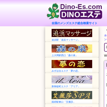
全国のメンズエステ総合検索サイト
ホ
ン
追浜駅「追浜マッサージ」
上大岡駅西口「森の泉」
Wh
みずほ台エステ「夢の恋」
新御徒町エステ「アリア」
国府駅東口「艾麗莎」