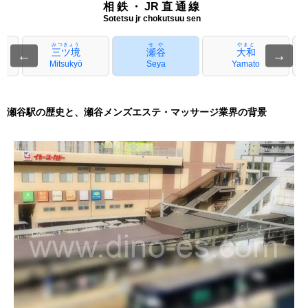
相鉄・JR直通線
Sotetsu jr chokutsuu sen
みつきょう
せや
やまと
三ツ境
瀬谷
大和
←
→
Mitsukyō
Seya
Yamato
瀬谷駅の歴史と、瀬谷メンズエステ・マッサージ業界の背景