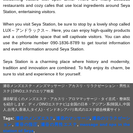
restaurants and cozy cafes that use local ingredients around Seya 
Station, entertaining visitors.

When you visit Seya Station, be sure to stop by a lovely shop called 
LUX～アンドラックス～. Here, you can enjoy high-quality products 
and a comfortable space that will captivate visitors. You can also 
use the phone number 090-1836-8789 to get tourist information 
and event information around Seya Station.

Seya Station is a charming place where history and modernity, 
tradition and innovation are combined. To fully enjoy its charm, be 
sure to visit and experience it for yourself.
瀬谷メンズエステ・メンズマッサージ・アカスリ・リラクゼーション・男性エ
ステ | DINOエステのエリア検索
瀬谷駅近くのメンズエステ・アカスリ・アロママッサージ・タイ古式・整体院
を紹介します。ディノDINOエステナビは全国の日本・アジアン系(韓国人,中国
人,台湾人,香港人,タイ人)・インドネシアバリ島式のエステ総合検索サイト
Tags:
瀬谷のメンズエステ
,
瀬谷のマッサージ
,
瀬谷のリラクゼーシ
ョン
,
瀬谷の指圧
,
瀬谷の男性エステ
,
massage and spa in the
station of Seya
,