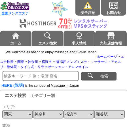
安全注意
お問合せ
全国メンズエステ
ホーム
エステ検索
求人情報
売却店舗情報
We welcome all nation to enjoy massage and SPA in Japan
ホームページ
>
エ
ステ検索
>
関東
>
神奈川
>
横浜市
>
瀬谷駅 メンズエステ・マッサージ・アカス
リ・整体院・タイ古式・リラクゼーション・アロマオイル
検索
HERE (説明)
is the concept of Massage in Japan
エステ検索
カテゴリー別
エリア:
業種: