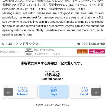
この地域では人口が少なく需要もほとんどないため、すべてのSPAサロンが事
業継続できず閉店しています。現在営業中のサロンはありません。 また、営業
状況不明のサロンは1件ありますが、営業中のサロンはありません。
Massage and SPA salon businesses are not good in this area, due to less
population, market request for massage and spa are very small that’s why ALL
spa owner who used to invest in this area couldn’t make a living so they closed
the spa salon and moved out of this area forever. As you can see the number of
opening salons is none. Sadly uncertain status salons out there is 1, while
opening salons is none.
＆ LUX～アンドラックス～
☎
090-1836-8789
場所
神奈川➠瀬谷駅南口
日本人
一般エステ
閉店の可能性あり
施術
メンズエステ・リラクゼー..
瀬谷駅に停車する路線は下記の通りです。
そうてつほんせん
相鉄本線
Sotetsu hon sen
みつきょう
せや
やまと
三ツ境
瀬谷
大和
←
→
Mitsukyō
Seya
Yamato
そうてつ・じぇいあーるちょくつうせん