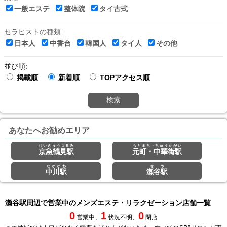
一般エステ
整体院
タイ古式
セラピストの種類:
日本人
中香台
韓国人
タイ人
その他
並び順:
掲載順
新着順
TOPアクセス順
検索
あなたへお勧めエリア
けいきゅうつるみ
もとまち・ちゅうかがい
京急鶴見駅
元町・中華街駅
なかがわ
せや
中川駅
瀬谷駅
瀬谷駅周辺で営業中のメンズエステ・リラクゼーション店舗一覧
0
1
0
営業中、
状況不明、
閉店