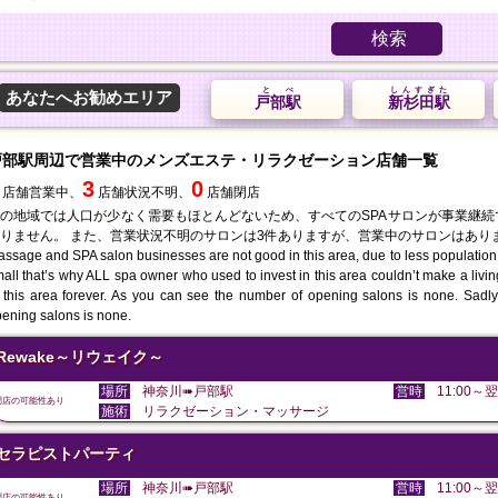
検索
とべ
しんすぎた
あなたへお勧めエリア
戸部駅
新杉田駅
戸部駅周辺で営業中のメンズエステ・リラクゼーション店舗一覧
3
0
店舗営業中、
店舗状況不明、
店舗閉店
の地域では人口が少なく需要もほとんどないため、すべてのSPAサロンが事業継
りません。 また、営業状況不明のサロンは3件ありますが、営業中のサロンはあり
ssage and SPA salon businesses are not good in this area, due to less population
all that’s why ALL spa owner who used to invest in this area couldn’t make a liv
 this area forever. As you can see the number of opening salons is none. Sadly 
ening salons is none.
Rewake～リウェイク～
場所
神奈川➠戸部駅
営時
11:00～翌
閉店の可能性あり
施術
リラクゼーション・マッサージ
セラピストパーティ
場所
神奈川➠戸部駅
営時
11:00～翌
閉店の可能性あり