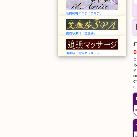
新御徒町エステ「アリア」
国府駅東口「艾麗莎」
0
追浜駅「追浜マッサージ」
こ
あ
Ma
sm
of
op