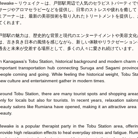
Rewake～リウェイク～は、戸部駅周辺で人気のセラピストパーティ
サージやアロマセラピーなどを提供し、日常のストレスや疲れを癒してくれ
ミアーナ～は、最新の美容技術を取り入れたトリートメントを提供し、
てくれます。

戸部駅の魅力は、歴史的な背景と現代のエンターテイメントや美容文化
は、古き良き日本の風情を感じながら、新しい体験やリラクゼーション
過去と未来が交差する場所として、多くの人々に愛され続けています。

In Kanagawa's Tobu Station, historical background and modern charm co
important transportation hub connecting Suruga and Sagami province
people coming and going. While feeling the historical weight, Tobu St
new culture and entertainment gather in modern times.

Around Tobu Station, there are many tourist spots and shopping areas,
only for locals but also for tourists. In recent years, relaxation salon
beauty salons like Rumiana have opened, making it an attractive area fo
eauty.

Rewake is a popular therapist party in the Tobu Station area, offer
provide high relaxation effects to heal everyday stress and fatigue. Rum