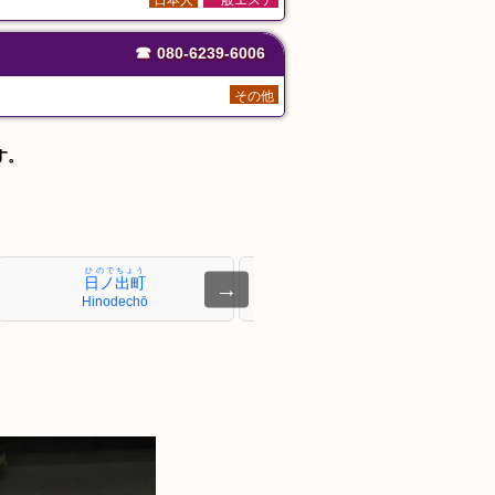
日本人
一般エステ
☎
080-6239-6006
その他
す。
ひのでちょう
こがねちょう
日ノ出町
黄金町
→
Hinodechō
Koganechō