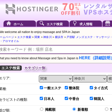
ホーム
エステ検索
求人情報
We welcome all nation to enjoy massage and SPA in Japan
ームページ
>
エステ検索
>
関東
>
神奈川
>
横浜市
>
戸部駅 メンズエステ・マッサージ
・アロマオイル
HERE（詳細説明
at you need to know about Massage and Spa in Japan is
エステ検索
カテゴリー別
エリア:
一般エステ
整体院
タイ古式
業種:
日本人
中香台
韓国人
セラピストの種類:
掲載順
新着順
並び順: