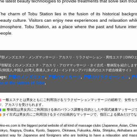
the latest beauty technologies to provide treatments that solve skin tro
The charm of Tobu Station lies in the fusion of its historical back
beauty culture. Visitors can enjoy new experiences and relaxation whil
atmosphere. Tobu Station, as a place where the past and future inter
people.
戸部メンズエステ・メンズマッサージ・アカスリ・リラクゼーション・男性エステ | DINO
戸部駅近くのメンズエステ・アカスリ・アロママッサージ・タイ古式・整体院を紹介します
系(韓国人,中国人,台湾人,香港人,タイ人)・インドネシアバリ島式のエステ総合検索サイト
ags:
戸部のメンズエステ
,
戸部のマッサージ
,
戸部のリラクゼーション
,
戸
pa in the station of Tobe
,
▇
一般エステとは男女ともにご利用頂けるリラクゼーションマッサージの総称で、女性セ
ジ、アカスリを受けられます。
▇
▇
整体院は男女共にご利用頂ける体のバランス調整を目的とした中国式健康マッサージ
▇
タイ古式は男女共にご利用頂けるタイの伝統的なマッサージで、指圧による揉みだけでな
ino-es.com is the biggest portal website of all kind of massage clubs (Japanese, Asian, Chi
okyo, Nagoya, Osaka, Kyoto, Sapporo, Okinawa, Fukuoka, Akita, Shinjuku, Akihabara and
astest way for Japanese and foreigners who are looking to have a relaxation and massa