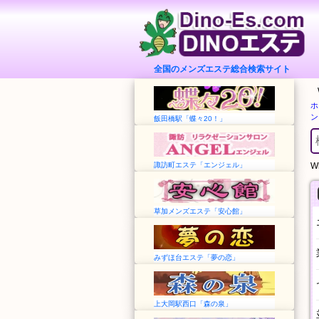
全国のメンズエステ総合検索サイト
ホ
ン
飯田橋駅「蝶々20！」
諏訪町エステ「エンジェル」
Wh
草加メンズエステ「安心館」
みずほ台エステ「夢の恋」
上大岡駅西口「森の泉」