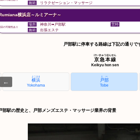
施術
リラクゼーション・マッサージ
Rumiana横浜店～ルミアーナ～
場所
神奈川➠戸部駅
営時
閉店の可能性あり
施術
出張エステ
戸部駅に停車する路線は下記の通りで
けいきゅうほんせん
京急本線
Keikyu hon sen
よこはま
とべ
横浜
戸部
←
Yokohama
Tobe
戸部駅の歴史と、戸部メンズエステ・マッサージ業界の背景