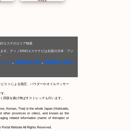
NOエステのエリア検索
ます。ディノDINOエステナビは全国の日本・アジ
ト
ーション
,
産業道路の指圧
,
産業道路の男性エ
ラピストによる指圧、パウダーやオイルマッサー
です。
く四肢を曲げ伸ばすストレッチも行います。
nese, Korean, Thai) in the whole Japan (Hokkaido,
 other provinces or cities), and known as the
ging related information (name of therapist or
tal Website All Rights Reserved.