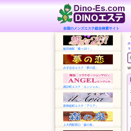
全国のメンズエステ総合検索サイト
ホ
ョ
飯田橋駅「蝶々20！」
みずほ台エステ「夢の恋」
Wh
諏訪町エステ「エンジェル」
新御徒町エステ「アリア」
上大岡駅西口「森の泉」