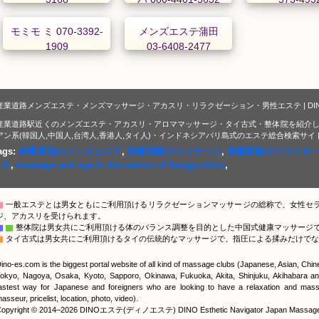
モミモ ミ 070-3392-
メンズエステ蒲田
1909
03-6408-2477
産業道路メンズエステ・メンズマッサージ・アカスリ・リラクゼーション・男性エステ | DI
産業道路駅近くのメンズエステ・アカスリ・アロママッサージ・タイ古式・整体院を紹介し
アン系(韓国人,中国人,台湾人,香港人,タイ人)・インドネシアバリ島式のエステ総合検索サイ
ags:
産業道路のメンズエステ
,
産業道路のマッサージ
,
産業道路のリラクゼ
ステ
,
massage and spa in the station of Sangyō-dōro
,
▇
一般エステとは男女ともにご利用頂けるリラクゼーションマッサージの総称で、女性セ
ジ、アカスリを受けられます。
▇
▇
整体院は男女共にご利用頂ける体のバランス調整を目的とした中国式健康マッサージ
▇
タイ古式は男女共にご利用頂けるタイの伝統的なマッサージで、指圧による揉みだけでな
ino-es.com is the biggest portal website of all kind of massage clubs (Japanese, Asian, Chi
okyo, Nagoya, Osaka, Kyoto, Sapporo, Okinawa, Fukuoka, Akita, Shinjuku, Akihabara and
astest way for Japanese and foreigners who are looking to have a relaxation and massa
asseur, pricelist, location, photo, video).
opyright © 2014–2026 DINOエステ(ディノエステ) DINO Esthetic Navigator Japan Massage Por