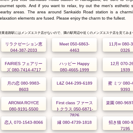
gourmet spots. And if you want to relax, try out the men's esthetic s
nearby areas. The area around Sankaido Road station is a charming
relaxation elements are fused. Please enjoy the charm to the fullest.
産業道路駅にはメンズエステ店がないので、隣の駅周辺や近くのメンズエステ店を見てみま
リラクゼーション恵
Meet 050-6863-
11月∞ 080-3
044-387-2033
4463
0326
FAIRIES フェアリー
ハッピー Happy
12月 070-2
ズ 080-7414-4717
080-4665-1999
1939
月の恋 080-9983-
L&Z 044-299-6189
蜜 ミツ 080-4
8603
9393
AROMA ROYCE
First class ファース
楽園 080-9697
080-9191-5500
トクラス 050-6871-
7826
恋人 070-1543-8066
縁 080-4739-1818
招き猫 080-9
7195