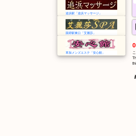
追浜駅「追浜マッサージ」
国府駅東口「艾麗莎」
0
こ
草加メンズエステ「安心館」
Th
th