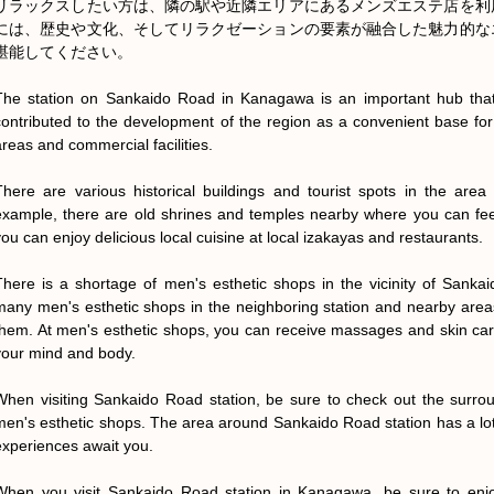
リラックスしたい方は、隣の駅や近隣エリアにあるメンズエステ店を利
には、歴史や文化、そしてリラクゼーションの要素が融合した魅力的な
堪能してください。

The station on Sankaido Road in Kanagawa is an important hub that
contributed to the development of the region as a convenient base for 
areas and commercial facilities.

There are various historical buildings and tourist spots in the are
example, there are old shrines and temples nearby where you can feel t
you can enjoy delicious local cuisine at local izakayas and restaurants.

There is a shortage of men's esthetic shops in the vicinity of Sankai
many men's esthetic shops in the neighboring station and nearby areas, 
them. At men's esthetic shops, you can receive massages and skin care
your mind and body.

When visiting Sankaido Road station, be sure to check out the surroun
men's esthetic shops. The area around Sankaido Road station has a lot
experiences await you.

When you visit Sankaido Road station in Kanagawa, be sure to enjoy