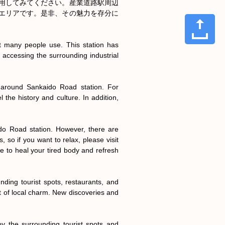
用してみてください。産業道路駅周辺
エリアです。是非、その魅力を存分に
 many people use. This station has 
accessing the surrounding industrial 
a around Sankaido Road station. For 
he history and culture. In addition, 
do Road station. However, there are 
so if you want to relax, please visit 
 to heal your tired body and refresh 
ding tourist spots, restaurants, and 
 of local charm. New discoveries and 
 the surrounding tourist spots and 