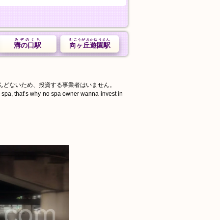
みぞのくち
むこうがおかゆうえん
溝の口駅
向ヶ丘遊園駅
んどないため、投資する事業者はいません。
d spa, that’s why no spa owner wanna invest in