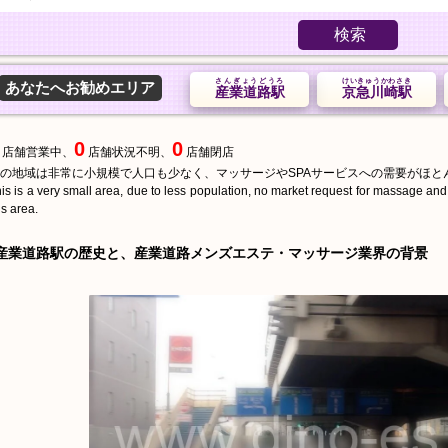
検索
さんぎょうどうろ
けいきゅうかわさき
あなたへお勧めエリア
産業道路駅
京急川崎駅
0
0
店舗営業中、
店舗状況不明、
店舗閉店
の地域は非常に小規模で人口も少なく、マッサージやSPAサービスへの需要がほと
is is a very small area, due to less population, no market request for massage an
is area.
産業道路駅の歴史と、産業道路メンズエステ・マッサージ業界の背景