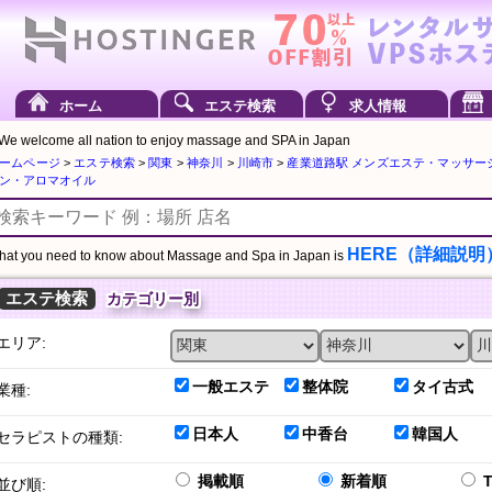
ホーム
エステ検索
求人情報
We welcome all nation to enjoy massage and SPA in Japan
ームページ
>
エステ検索
>
関東
>
神奈川
>
川崎市
>
産業道路駅 メンズエステ・マッサー
ン・アロマオイル
HERE（詳細説明
at you need to know about Massage and Spa in Japan is
エステ検索
カテゴリー別
エリア:
一般エステ
整体院
タイ古式
業種:
日本人
中香台
韓国人
セラピストの種類:
掲載順
新着順
並び順: