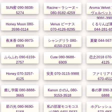
SUN蜜 090-9838-
Racine～ラシーヌ～
Aroma Velve
5274
080-9182-4259
ヴェルベット 
9091-39
Honey Moon 080-
Venus ビーナス
くるりんぱ
3598-0114
070-4126-8295
044-281-6
夜来香 090-9973-
シャングリラ 080-
夏蘭 044-567
8919
4150-2133
ふらふわ 090-6159-
Cute 080-9688-
恋之2018 070-
2757
6909
4125
Honey 070-3257-
安美 070-3115-9988
ファミリア 0
4125
670-451
癒し学園 080-8888-
Kanon かのん 080-
春の夢 090-3
3665
9153-3518
6888
星の光 080-9690-
私の部屋モコモコス
ホグレッシュ 
5168
パ 080-4401-5632
573-493