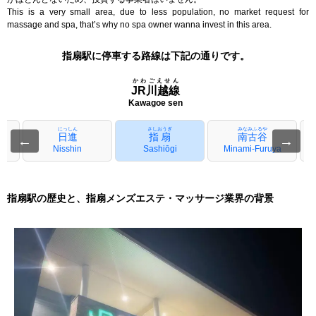
This is a very small area, due to less population, no market request for
massage and spa, that’s why no spa owner wanna invest in this area.
指扇駅に停車する路線は下記の通りです。
かわごえせん
JR川越線
Kawagoe sen
にっしん
さしおうぎ
みなみふるや
日進
指扇
南古谷
←
→
Nisshin
Sashiōgi
Minami-Furuya
指扇駅の歴史と、指扇メンズエステ・マッサージ業界の背景