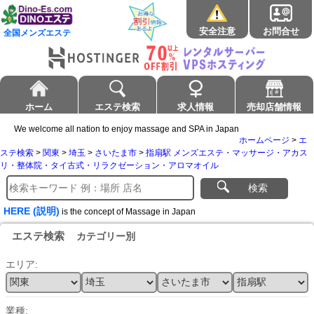
安全注意
お問合せ
全国メンズエステ
ホーム
エステ検索
求人情報
売却店舗情報
We welcome all nation to enjoy massage and SPA in Japan
ホームページ
>
エ
ステ検索
>
関東
>
埼玉
>
さいたま市
>
指扇駅 メンズエステ・マッサージ・アカス
リ・整体院・タイ古式・リラクゼーション・アロマオイル
検索
HERE (説明)
is the concept of Massage in Japan
エステ検索
カテゴリー別
エリア:
業種: