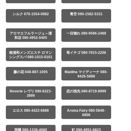
シルク 070-1554-0982
青空 090-1582-5331
アロマエフルラージュ～浦
一目惚れ 080-9586-2488
和店 080-4952-0405
南浦和メンズエステ ロマン
苺イチゴ 080-7815-2206
シングスパ 080-1015-0101
藤の花 048-887-1005
Maidina マイディーナ 080-
9426-5888
Reverie レヴリ 090-8323-
恋の指先 080-8719-8999
3899
エロス 080-4422-6888
Aroma Fairy 080-5848-
6806
雨蝶 080-1336-4060
虹 090-4951-6823