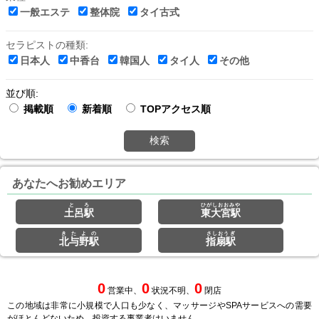
一般エステ
整体院
タイ古式
セラピストの種類:
日本人
中香台
韓国人
タイ人
その他
並び順:
掲載順
新着順
TOPアクセス順
検索
あなたへお勧めエリア
とろ
ひがしおおみや
土呂駅
東大宮駅
きたよの
さしおうぎ
北与野駅
指扇駅
0
0
0
営業中、
状況不明、
閉店
この地域は非常に小規模で人口も少なく、マッサージやSPAサービスへの需要
がほとんどないため、投資する事業者はいません。