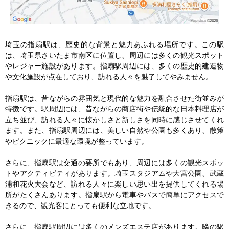
埼玉の指扇駅は、歴史的な背景と魅力あふれる場所です。この駅
は、埼玉県さいたま市南区に位置し、周辺には多くの観光スポット
やレジャー施設があります。指扇駅周辺には、多くの歴史的建造物
や文化施設が点在しており、訪れる人々を魅了してやみません。

指扇駅は、昔ながらの雰囲気と現代的な魅力を融合させた街並みが
特徴です。駅周辺には、昔ながらの商店街や伝統的な日本料理店が
立ち並び、訪れる人々に懐かしさと新しさを同時に感じさせてくれ
ます。また、指扇駅周辺には、美しい自然や公園も多くあり、散策
やピクニックに最適な環境が整っています。

さらに、指扇駅は交通の要所でもあり、周辺には多くの観光スポッ
トやアクティビティがあります。埼玉スタジアムや大宮公園、武蔵
浦和花火大会など、訪れる人々に楽しい思い出を提供してくれる場
所がたくさんあります。指扇駅から電車やバスで簡単にアクセスで
きるので、観光客にとっても便利な立地です。

さらに、指扇駅周辺には多くのメンズエステ店があります。隣の駅