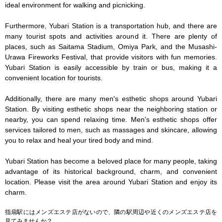
ideal environment for walking and picnicking.

Furthermore, Yubari Station is a transportation hub, and there are 
many tourist spots and activities around it. There are plenty of 
places, such as Saitama Stadium, Omiya Park, and the Musashi-
Urawa Fireworks Festival, that provide visitors with fun memories. 
Yubari Station is easily accessible by train or bus, making it a 
convenient location for tourists.

Additionally, there are many men's esthetic shops around Yubari 
Station. By visiting esthetic shops near the neighboring station or 
nearby, you can spend relaxing time. Men's esthetic shops offer 
services tailored to men, such as massages and skincare, allowing 
you to relax and heal your tired body and mind.

Yubari Station has become a beloved place for many people, taking 
advantage of its historical background, charm, and convenient 
location. Please visit the area around Yubari Station and enjoy its 
charm.
指扇駅にはメンズエステ店がないので、隣の駅周辺や近くのメンズエステ店を
見てみませんか？