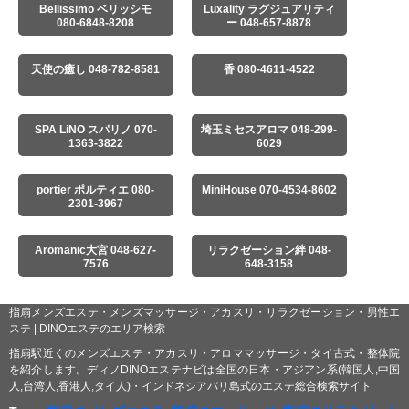
Bellissimo ベリッシモ
Luxality ラグジュアリティ
080-6848-8208
ー 048-657-8878
天使の癒し 048-782-8581
香 080-4611-4522
SPA LiNO スパリノ 070-
埼玉ミセスアロマ 048-299-
1363-3822
6029
portier ポルティエ 080-
MiniHouse 070-4534-8602
2301-3967
Aromanic大宮 048-627-
リラクゼーション絆 048-
7576
648-3158
指扇メンズエステ・メンズマッサージ・アカスリ・リラクゼーション・男性エ
ステ | DINOエステのエリア検索
指扇駅近くのメンズエステ・アカスリ・アロママッサージ・タイ古式・整体院
を紹介します。ディノDINOエステナビは全国の日本・アジアン系(韓国人,中国
人,台湾人,香港人,タイ人)・インドネシアバリ島式のエステ総合検索サイト