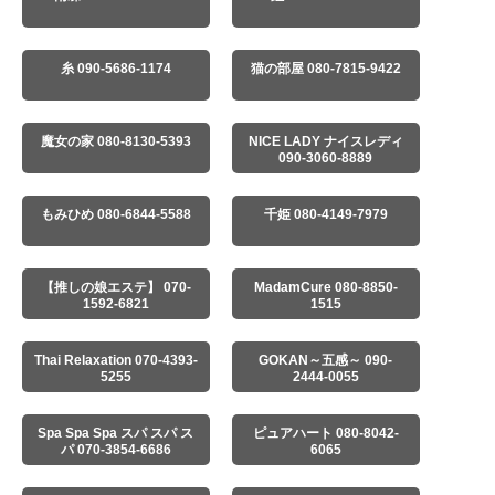
糸 090-5686-1174
猫の部屋 080-7815-9422
魔女の家 080-8130-5393
NICE LADY ナイスレディ
090-3060-8889
もみひめ 080-6844-5588
千姫 080-4149-7979
【推しの娘エステ】 070-
MadamCure 080-8850-
1592-6821
1515
Thai Relaxation 070-4393-
GOKAN～五感～ 090-
5255
2444-0055
Spa Spa Spa スパ スパ ス
ピュアハート 080-8042-
パ 070-3854-6686
6065