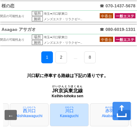
桜の恋
☎
070-1437-5678
場所
埼玉➠川口駅東口
中香台
一般エステ
閉店の可能性あり
施術
メンズエステ・リラクゼー..
Asagao アサガオ
☎
080-6019-1331
場所
埼玉➠川口駅東口
中香台
一般エステ
閉店の可能性あり
施術
メンズエステ・リラクゼー..
1
2
...
8
川口駅に停車する路線は下記の通りです。
けいひんとうほくせん
JR京浜東北線
Keihin-tohoku sen
にしかわぐち
かわぐち
あかばね
西川口
川口
赤羽
←
→
Nishikawaguchi
Kawaguchi
Akabane