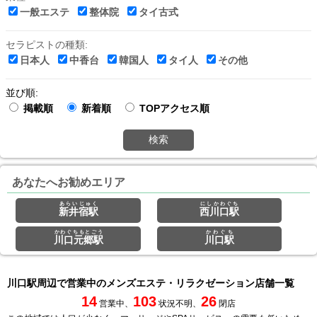
一般エステ
整体院
タイ古式
セラピストの種類:
日本人
中香台
韓国人
タイ人
その他
並び順:
掲載順
新着順
TOPアクセス順
検索
あなたへお勧めエリア
あらいじゅく
にしかわぐち
新井宿駅
西川口駅
かわぐちもとごう
かわぐち
川口元郷駅
川口駅
川口駅周辺で営業中のメンズエステ・リラクゼーション店舗一覧
14
103
26
営業中、
状況不明、
閉店