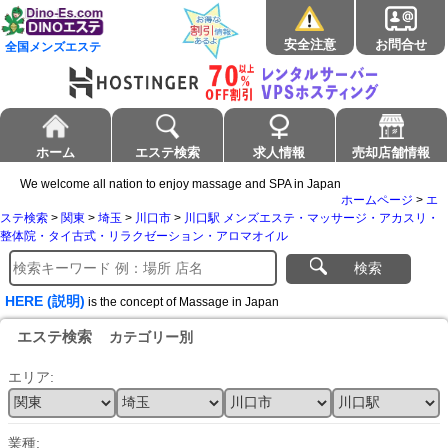
安全注意
お問合せ
全国メンズエステ
ホーム
エステ検索
求人情報
売却店舗情報
We welcome all nation to enjoy massage and SPA in Japan
ホームページ
>
エ
ステ検索
>
関東
>
埼玉
>
川口市
>
川口駅 メンズエステ・マッサージ・アカスリ・
整体院・タイ古式・リラクゼーション・アロマオイル
検索
HERE (説明)
is the concept of Massage in Japan
エステ検索
カテゴリー別
エリア:
業種: