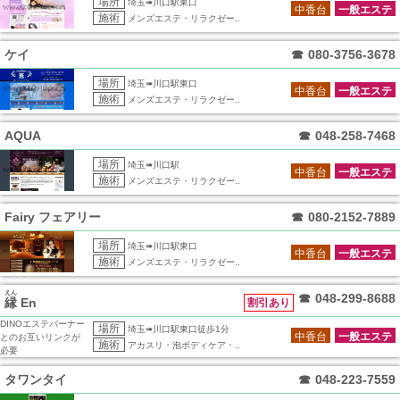
場所
埼玉➠川口駅東口
中香台
一般エステ
施術
メンズエステ・リラクゼー..
ケイ
☎
080-3756-3678
場所
埼玉➠川口駅東口
中香台
一般エステ
施術
メンズエステ・リラクゼー..
AQUA
☎
048-258-7468
場所
埼玉➠川口駅
中香台
一般エステ
施術
メンズエステ・リラクゼー..
Fairy フェアリー
☎
080-2152-7889
場所
埼玉➠川口駅東口
中香台
一般エステ
施術
メンズエステ・リラクゼー..
えん
☎
048-299-8688
縁
En
割引あり
DINOエステバーナー
場所
埼玉➠川口駅東口徒歩1分
中香台
一般エステ
とのお互いリンクが
施術
アカスリ・泡ボディケア・..
必要
タワンタイ
☎
048-223-7559