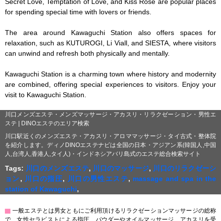
Secret Love, Temptation of Love, and Kiss Rose are popular places 
for spending special time with lovers or friends.

The area around Kawaguchi Station also offers spaces for 
relaxation, such as KUTUROGI, Li Viall, and SIESTA, where visitors 
can unwind and refresh both physically and mentally.

Kawaguchi Station is a charming town where history and modernity 
are combined, offering special experiences to visitors. Enjoy your 
visit to Kawaguchi Station.
川口メンズエステ・メンズマッサージ・アカスリ・リラクゼーション・男性エ
ステ | DINOエステのエリア検索
川口駅近くのメンズエステ・アカスリ・アロママッサージ・タイ古式・整体院
を紹介します。ディノDINOエステナビは全国の日本・アジアン系(韓国人,中国
人,台湾人,香港人,タイ人)・インドネシアバリ島式のエステ総合検索サイト
Tags:
川口のメンズエステ
,
川口のマッサージ
,
川口のリラクゼーシ
ョン
,
川口の指圧
,
川口の男性エステ
,
massage and spa in the
station of Kawaguchi
,
▇
一般エステとは男女ともにご利用頂けるリラクゼーションマッサージの総称
で、女性セラピストによる指圧、パウダーやオイルマッサージ、アカスリを受