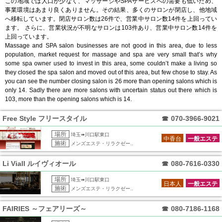
この地域では人口が少なく、マッサージやSPAサービスへの需要も低いため、
事業環境はあまり良くありません。その結果、多くのサロンが閉店し、他地域
へ移転しています。閉店サロン数は26件で、営業中サロン数14件を上回ってい
ます。 さらに、営業状況が不明なサロンは103件あり、営業中サロン数14件を
上回っています。
Massage and SPA salon businesses are not good in this area, due to less
population, market request for massage and spa are very small that’s why
some spa owner used to invest in this area, some couldn’t make a living so
they closed the spa salon and moved out of this area, but few chose to stay. As
you can see the number closing salon is 26 more than opening salons which is
only 14. Sadly there are more salons with uncertain status out there which is
103, more than the opening salons which is 14.
Free Style フリースタイル
☎
070-3966-9021
場所
埼玉➠川口駅東口
中香台
一般エステ
施術
メンズエステ・リラクゼー..
Li Viall ルイヴィオール
☎
080-7616-0330
場所
埼玉➠川口駅東口
日本人
一般エステ
施術
メンズエステ・リラクゼー..
FAIRIES ～フェアリーズ～
☎
080-7186-1168