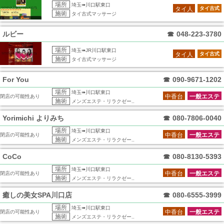
場所
埼玉➠川口駅東口
タイ人
タイ古式
施術
タイ古式マッサージ
ルビー
☎
048-223-3780
場所
埼玉➠JR川口駅東口
タイ人
タイ古式
施術
タイ古式マッサージ
For You
☎
090-9671-1202
場所
埼玉➠川口駅東口
中香台
一般エステ
閉店の可能性あり
施術
メンズエステ・リラクゼー..
Yorimichi よりみち
☎
080-7806-0040
場所
埼玉➠川口駅東口
中香台
一般エステ
閉店の可能性あり
施術
メンズエステ・リラクゼー..
CoCo
☎
080-8130-5393
場所
埼玉➠川口駅東口
中香台
一般エステ
閉店の可能性あり
施術
メンズエステ・リラクゼー..
癒しの美女SPA川口店
☎
080-6555-3999
場所
埼玉➠川口駅東口
中香台
一般エステ
閉店の可能性あり
施術
メンズエステ・リラクゼー..