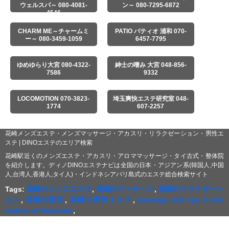
ウェルスパ～ 080-4081-
ン～ 080-7295-6872
4546
CHARM ME～チャームミ
PATIO パティオ 浦和 070-
ー～ 080-3459-1059
6457-7795
ゆめゆらり大宮 080-4322-
紳士の嗜み 大宮 048-856-
7586
9332
LOCOMOTION 070-3823-
埼玉爽快エステ研究室 048-
1774
607-2257
花崎メンズエステ・メンズマッサージ・アカスリ・リラクゼーション・男性エ
ステ | DINOエステのエリア検索
花崎駅近くのメンズエステ・アカスリ・アロママッサージ・タイ古式・整体院
を紹介します。ディノDINOエステナビは全国の日本・アジアン系(韓国人,中国
人,台湾人,香港人,タイ人)・インドネシアバリ島式のエステ総合検索サイト
Tags:
花崎のメンズエステ
,
花崎のマッサージ
,
花崎のリラクゼーシ
ョン
,
花崎の指圧
,
花崎の男性エステ
,
massage and spa in the
station of Hanasaki
,