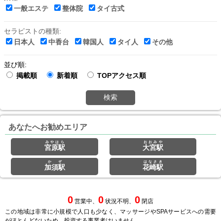
一般エステ
整体院
タイ古式
セラピストの種類:
日本人
中香台
韓国人
タイ人
その他
並び順:
掲載順
新着順
TOPアクセス順
検索
あなたへお勧めエリア
みやはら
おおみや
宮原駅
大宮駅
かぞ
はなさき
加須駅
花崎駅
0
0
0
営業中、
状況不明、
閉店
この地域は非常に小規模で人口も少なく、マッサージやSPAサービスへの需要
がほとんどないため、投資する事業者はいません。