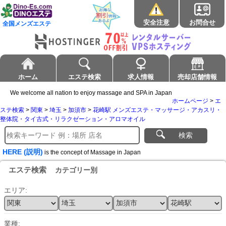
安全注意
お問合せ
全国メンズエステ
ホーム
エステ検索
求人情報
売却店舗情報
We welcome all nation to enjoy massage and SPA in Japan
ホームページ
>
エ
ステ検索
>
関東
>
埼玉
>
加須市
>
花崎駅 メンズエステ・マッサージ・アカスリ・
整体院・タイ古式・リラクゼーション・アロマオイル
検索
HERE (説明)
is the concept of Massage in Japan
エステ検索
カテゴリー別
エリア:
業種: