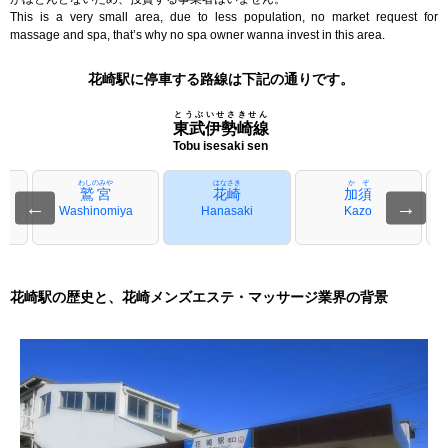
This is a very small area, due to less population, no market request for
massage and spa, that’s why no spa owner wanna invest in this area.
花崎駅に停車する路線は下記の通りです。
とうぶいせさきせん
東武伊勢崎線
Tobu isesaki sen
わしのみや
はなさき
かぞ
鷲宮
花崎
加須
←
→
Washinomiya
Hanasaki
Kazo
花崎駅の歴史と、花崎メンズエステ・マッサージ業界の背景