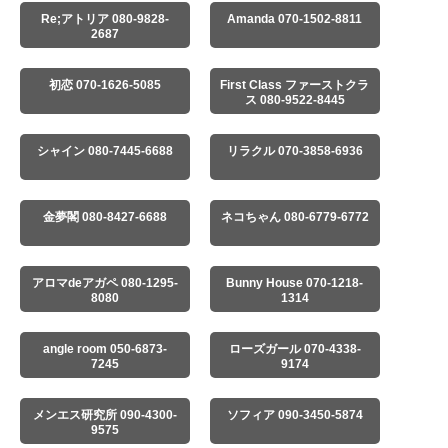
Re;アトリア 080-9828-
Amanda 070-1502-8811
2687
初恋 070-1626-5085
First Class ファーストクラ
ス 080-9522-8445
シャイン 080-7445-6688
リラクル 070-3858-6936
金夢閣 080-8427-6688
ネコちゃん 080-6779-6772
アロマdeアガペ 080-1295-
Bunny House 070-1218-
8080
1314
angle room 050-6873-
ローズガール 070-4338-
7245
9174
メンエス研究所 090-4300-
ソフィア 090-3450-5874
9575