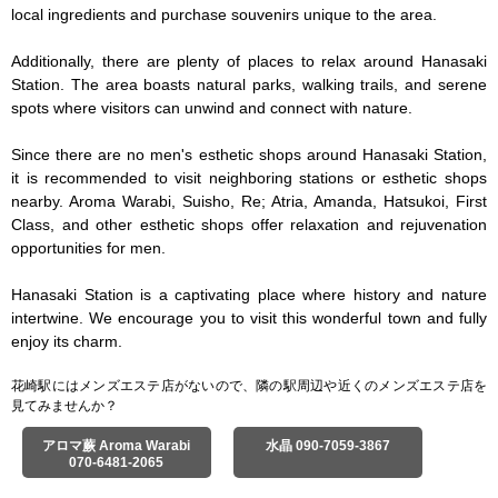
local ingredients and purchase souvenirs unique to the area.

Additionally, there are plenty of places to relax around Hanasaki 
Station. The area boasts natural parks, walking trails, and serene 
spots where visitors can unwind and connect with nature.

Since there are no men's esthetic shops around Hanasaki Station, 
it is recommended to visit neighboring stations or esthetic shops 
nearby. Aroma Warabi, Suisho, Re; Atria, Amanda, Hatsukoi, First 
Class, and other esthetic shops offer relaxation and rejuvenation 
opportunities for men.

Hanasaki Station is a captivating place where history and nature 
intertwine. We encourage you to visit this wonderful town and fully 
enjoy its charm.
花崎駅にはメンズエステ店がないので、隣の駅周辺や近くのメンズエステ店を
見てみませんか？
アロマ蕨 Aroma Warabi
水晶 090-7059-3867
070-6481-2065