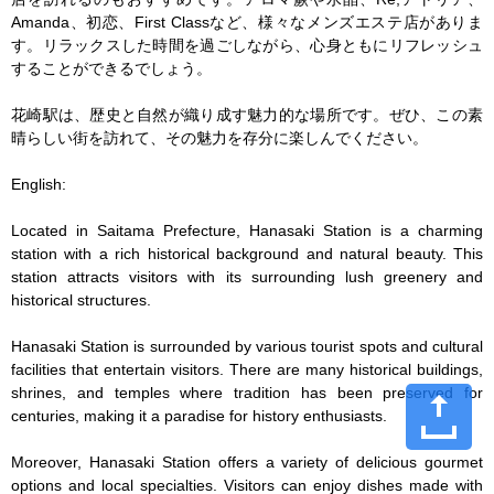
Amanda、初恋、First Classなど、様々なメンズエステ店がありま
す。リラックスした時間を過ごしながら、心身ともにリフレッシュ
することができるでしょう。

花崎駅は、歴史と自然が織り成す魅力的な場所です。ぜひ、この素
晴らしい街を訪れて、その魅力を存分に楽しんでください。

English:

Located in Saitama Prefecture, Hanasaki Station is a charming 
station with a rich historical background and natural beauty. This 
station attracts visitors with its surrounding lush greenery and 
historical structures.

Hanasaki Station is surrounded by various tourist spots and cultural 
facilities that entertain visitors. There are many historical buildings, 
shrines, and temples where tradition has been preserved for 
centuries, making it a paradise for history enthusiasts.

Moreover, Hanasaki Station offers a variety of delicious gourmet 
options and local specialties. Visitors can enjoy dishes made with 