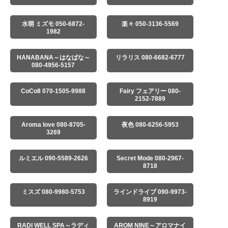
水萌 ミズモ 050-6872-
楽々 050-3136-5569
1982
HANABANA～はなばな～
リラリス 080-6682-6777
080-4956-5157
CoCo8 070-1505-9988
Fairy フェアリー 080-
2152-7889
Aroma love 080-8705-
夜色 080-6256-5953
3269
ルミエル 090-5589-2626
Secret Mode 080-2967-
8718
ミスズ 080-9980-5753
ラインドライブ 090-9973-
8919
RADI WELL SPA～ラディ
AROM NINE～アロマナイ