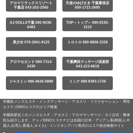
アロマリラックスリゾート
天使のゆびさき 千葉幕張店
千葉店 043-202-2560
050-1721-2695
AJ DOLLS千葉 080-9038-
TOP～トップ～ 090-9155-
0483
1515
美少女 070-2661-9125
トロトロ 080-8808-3328
アロマセカンド 080-7314-
千葉爽快マッサージ倶楽部
2430
043-223-6619
ジャスミン 080-4626-5888
ミンク 080-9393-1726
学園前メンズエステ・メンズマッサージ・アカスリ・リラクゼーション・男性
エステ | DINOエステのエリア検索
学園前駅近くのメンズエステ・アカスリ・アロママッサージ・タイ古式・整体
院を紹介します。ディノDINOエステナビは全国の日本・アジアン系(韓国人,中
国人,台湾人,香港人,タイ人)・インドネシアバリ島式のエステ総合検索サイト