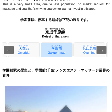
This is a very small area, due to less population, no market request for
massage and spa, that’s why no spa owner wanna invest in this area.
学園前駅に停車する路線は下記の通りです。
けいせいちはらせん
京成千原線
Keisei chihara sen
おおもりだい
がくえんまえ
おゆみの
大森台
学園前
おゆみ野
←
→
Ōmoridai
Gakuen-mae
Oyumino
学園前駅の歴史と、学園前(千葉)メンズエステ・マッサージ業界の
背景