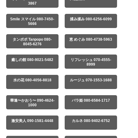
3867
Smile スマイル 080-7450-
揉み揉み 080-6256-6099
5666
タンポポ Tanpopo 080-
恵 めぐみ 080-4738-5963
8045-6276
癒しの館 080-9021-5482
リフレッシュ 070-4555-
8999
水の花 080-4056-8818
ルージュ 070-1553-1688
華逢〜かおう〜 090-4624-
バラ姫 080-6584-1717
1000
激安美人 090-1581-4448
カルネ 080-9402-6752