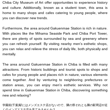
Chiba City Museum of Art offer opportunities to experience history 
and culture. Additionally, known as a student town, this area is 
home to many shops and cafes catering to young people, where 
you can discover new trends.

Furthermore, the area around Gakuenmae Station is rich in nature. 
With places like the Mihama Seaside Park and Chiba Port Tower, 
there are plenty of spots surrounded by sea and greenery where 
you can refresh yourself. By visiting nearby men's esthetic shops, 
you can relax and relieve the stress of daily life, both physically and 
mentally.

The area around Gakuenmae Station in Chiba is filled with many 
attractions. From historic buildings and tourist spots to shops and 
cafes for young people and places rich in nature, various elements 
come together. And by venturing to neighboring prefectures or 
station areas, you can enjoy men's esthetic services. Why not 
spend time in Gakuenmae Station in Chiba, discovering something 
new and relaxing?
学園前(千葉)駅にはメンズエステ店がないので、隣の県それとも隣の駅周辺や近
くのメンズエステ店を見てみませんか？