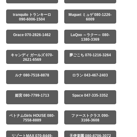
tranquilo トランキーロ
Muguet ミュゲ 080-1226-
090-6006-1504
6009
Grace 070-2826-1462
LaQoo ～ラクー～ 080-
1380-3369
キャンディ ガールズ 070-
夢ごこち 070-1216-3264
2621-6569
ルナ 080-7518-8878
ロラン 043-467-2403
姫宮 080-7799-1713
Space 047-335-3352
ベトナムGirls HOUSE 080-
ファーストクラス 090-
7558-8889
3166-3608
リゾートMAX 070-8449-
天使楽園 080-8706-3072