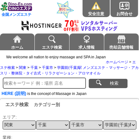
安全注意
お問合せ
全国メンズエステ
ホーム
エステ検索
求人情報
売却店舗情報
We welcome all nation to enjoy massage and SPA in Japan
ホームページ
>
エ
ステ検索
>
関東
>
千葉
>
千葉市
>
学園前(千葉)駅 メンズエステ・マッサージ・アカ
スリ・整体院・タイ古式・リラクゼーション・アロマオイル
検索
HERE (説明)
is the concept of Massage in Japan
エステ検索
カテゴリー別
エリア:
業種: