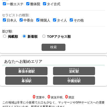
一般エステ
整体院
タイ古式
セラピストの種類:
日本人
中香台
韓国人
タイ人
その他
並び順:
掲載順
新着順
TOPアクセス順
検索
あなたへお勧めエリア
まくはりほんごう
さかえちょう
幕張本郷駅
栄町駅
まくはり
がくえんまえ
幕張駅
学園前駅
0
0
0
営業中、
状況不明、
閉店
この地域は非常に小規模で人口も少なく、マッサージやSPAサービスへの需要
がほとんどないため、投資する事業者はいません。