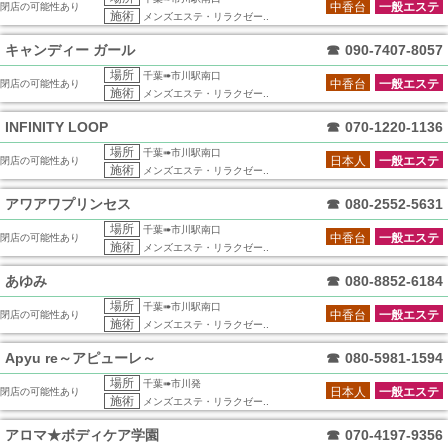
中香台
一般エステ
閉店の可能性あり
施術
メンズエステ・リラクゼー..
キャンディー ガール
☎
090-7407-8057
場所
千葉➠市川駅南口
中香台
一般エステ
閉店の可能性あり
施術
メンズエステ・リラクゼー..
INFINITY LOOP
☎
070-1220-1136
場所
千葉➠市川駅南口
日本人
一般エステ
閉店の可能性あり
施術
メンズエステ・リラクゼー..
アワアワプリンセス
☎
080-2552-5631
場所
千葉➠市川駅南口
中香台
一般エステ
閉店の可能性あり
施術
メンズエステ・リラクゼー..
あゆみ
☎
080-8852-6184
場所
千葉➠市川駅南口
中香台
一般エステ
閉店の可能性あり
施術
メンズエステ・リラクゼー..
Apyu re～アピューレ～
☎
080-5981-1594
場所
千葉➠市川発
日本人
一般エステ
閉店の可能性あり
施術
メンズエステ・リラクゼー..
アロマ★ボディケア学園
☎
070-4197-9356