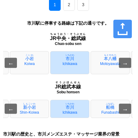
1
2
3
市川駅に停車する路線は下記の通りです。
ちゅうおう・そうぶせん
JR中央・総武線
Chuo-sobu sen
こいわ
いちかわ
もとやわた
小岩
市川
本八幡
←
→
Koiwa
Ichikawa
Motoyawata
そうぶほんせん
JR総武本線
Sobu honsen
しんこいわ
いちかわ
ふなばし
新小岩
市川
船橋
←
→
Shin-Koiwa
Ichikawa
Funabashi
市川駅の歴史と、市川メンズエステ・マッサージ業界の背景