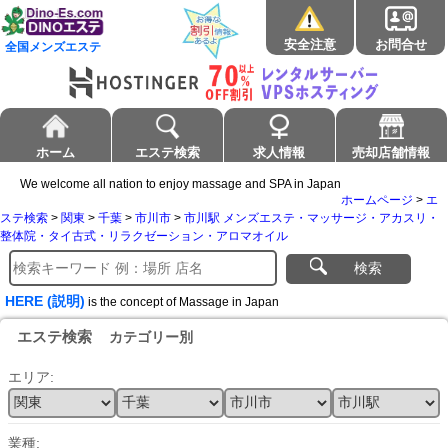
安全注意
お問合せ
全国メンズエステ
ホーム
エステ検索
求人情報
売却店舗情報
We welcome all nation to enjoy massage and SPA in Japan
ホームページ
>
エ
ステ検索
>
関東
>
千葉
>
市川市
>
市川駅 メンズエステ・マッサージ・アカスリ・
整体院・タイ古式・リラクゼーション・アロマオイル
検索
HERE (説明)
is the concept of Massage in Japan
エステ検索
カテゴリー別
エリア:
業種: