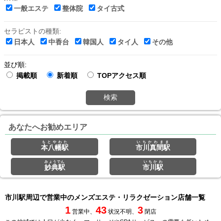
一般エステ
整体院
タイ古式
セラピストの種類:
日本人
中香台
韓国人
タイ人
その他
並び順:
掲載順
新着順
TOPアクセス順
検索
あなたへお勧めエリア
もとやわた
いちかわまま
本八幡駅
市川真間駅
みょうでん
いちかわ
妙典駅
市川駅
市川駅周辺で営業中のメンズエステ・リラクゼーション店舗一覧
1
43
3
営業中、
状況不明、
閉店