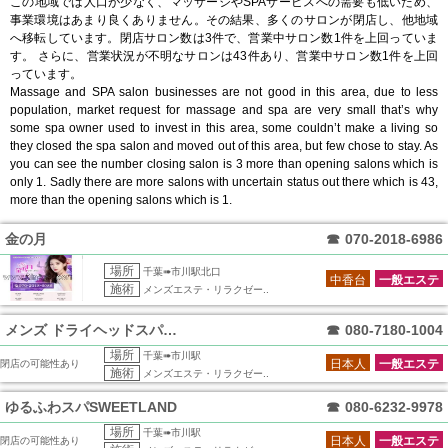
この地域では人口が少なく、マッサージやSPAサービスへの需要も低いため、
事業環境はあまり良くありません。その結果、多くのサロンが閉店し、他地域
へ移転しています。閉店サロン数は3件で、営業中サロン数1件を上回っていま
す。 さらに、営業状況が不明なサロンは43件あり、営業中サロン数1件を上回
っています。
Massage and SPA salon businesses are not good in this area, due to less
population, market request for massage and spa are very small that’s why
some spa owner used to invest in this area, some couldn’t make a living so
they closed the spa salon and moved out of this area, but few chose to stay. As
you can see the number closing salon is 3 more than opening salons which is
only 1. Sadly there are more salons with uncertain status out there which is 43,
more than the opening salons which is 1.
金の月
☎
070-2018-6986
場所
千葉➠市川駅北口
中香台
一般エステ
施術
メンズエステ・リラクゼー..
メンズ ドライヘッドスパCHIBA 市川
☎
080-7180-1004
場所
千葉➠市川駅
日本人
一般エステ
閉店の可能性あり
施術
メンズエステ・リラクゼー..
ゆるふわスパSWEETLAND
☎
080-6232-9978
場所
千葉➠市川駅
日本人
一般エステ
閉店の可能性あり