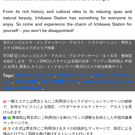
From its rich history and cultural sites to its relaxing spas and 
natural beauty, Ichikawa Station has something for everyone to 
enjoy. So come and experience the charm of Ichikawa Station for 
yourself – you won't be disappointed!
市川メンズエステ・メンズマッサージ・アカスリ・リラクゼーション・男性エ
ステ | DINOエステのエリア検索
市川駅近くのメンズエステ・アカスリ・アロママッサージ・タイ古式・整体院
を紹介します。ディノDINOエステナビは全国の日本・アジアン系(韓国人,中国
人,台湾人,香港人,タイ人)・インドネシアバリ島式のエステ総合検索サイト
Tags:
市川のメンズエステ
,
市川のマッサージ
,
市川のリラクゼーシ
ョン
,
市川の指圧
,
市川の男性エステ
,
massage and spa in the
station of Ichikawa
,
▇
一般エステとは男女ともにご利用頂けるリラクゼーションマッサージの総称
で、女性セラピストによる指圧、パウダーやオイルマッサージ、アカスリを受
けられます。
▇
▇
整体院は男女共にご利用頂ける体のバランス調整を目的とした中国式健康
マッサージです。
▇
タイ古式は男女共にご利用頂けるタイの伝統的なマッサージで、指圧による
揉みだけでなく四肢を曲げ伸ばすストレッチも行います。