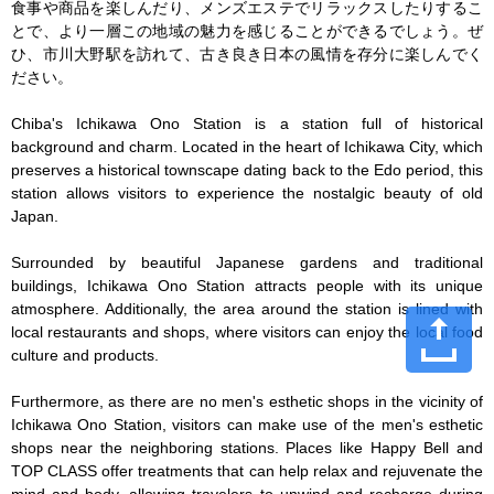
食事や商品を楽しんだり、メンズエステでリラックスしたりするこ
とで、より一層この地域の魅力を感じることができるでしょう。ぜ
ひ、市川大野駅を訪れて、古き良き日本の風情を存分に楽しんでく
ださい。

Chiba's Ichikawa Ono Station is a station full of historical 
background and charm. Located in the heart of Ichikawa City, which 
preserves a historical townscape dating back to the Edo period, this 
station allows visitors to experience the nostalgic beauty of old 
Japan.

Surrounded by beautiful Japanese gardens and traditional 
buildings, Ichikawa Ono Station attracts people with its unique 
atmosphere. Additionally, the area around the station is lined with 
local restaurants and shops, where visitors can enjoy the local food 
culture and products.

Furthermore, as there are no men's esthetic shops in the vicinity of 
Ichikawa Ono Station, visitors can make use of the men's esthetic 
shops near the neighboring stations. Places like Happy Bell and 
TOP CLASS offer treatments that can help relax and rejuvenate the 