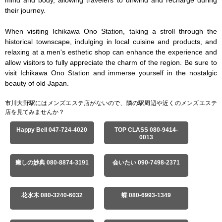
mind and body, allowing travelers to unwind and recharge during 
their journey.

When visiting Ichikawa Ono Station, taking a stroll through the 
historical townscape, indulging in local cuisine and products, and 
relaxing at a men's esthetic shop can enhance the experience and 
allow visitors to fully appreciate the charm of the region. Be sure to 
visit Ichikawa Ono Station and immerse yourself in the nostalgic 
beauty of old Japan.
市川大野駅にはメンズエステ店がないので、隣の駅周辺や近くのメンズエステ
店を見てみませんか？
Happy Bell 047-724-4020
TOP CLASS 080-9414-
0013
癒しの妙典 080-8874-3191
会いたい 090-7498-2371
花水木 080-3240-6032
蝶 080-6993-1349