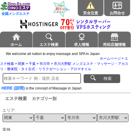
安全注意
お問合せ
全国メンズエステ
ホーム
エステ検索
求人情報
売却店舗情報
We welcome all nation to enjoy massage and SPA in Japan
ホームページ
>
エ
ステ検索
>
関東
>
千葉
>
市川市
>
市川大野駅 メンズエステ・マッサージ・アカス
リ・整体院・タイ古式・リラクゼーション・アロマオイル
検索
HERE (説明)
is the concept of Massage in Japan
エステ検索
カテゴリー別
エリア:
業種: