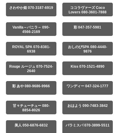
さわやか姫 070-3187-6919
ココラヴァーズ Coco
Lovers 080-3601-7888
Vanilla～バニラ～ 090-
彩 047-357-5981
4566-2169
ROYAL SPA 070-8381-
おしのびSPA 080-4440-
6938
9876
Rouge ルージュ 070-7524-
Kiss 070-1521-4890
2640
彩 あや 080-9686-9966
ワンディー 047-324-1777
甘々チューチュー 080-
おはよう 090-7483-3842
8854-8026
美人 050-6876-6832
バラミスパ 070-3899-5511