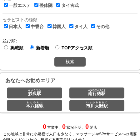
一般エステ
整体院
タイ古式
セラピストの種類:
日本人
中香台
韓国人
タイ人
その他
並び順:
掲載順
新着順
TOPアクセス順
検索
あなたへお勧めエリア
みょうでん
みなみぎょうとく
妙典駅
南行徳駅
もとやわた
いちかわおおの
本八幡駅
市川大野駅
0
0
0
営業中、
状況不明、
閉店
この地域は非常に小規模で人口も少なく、マッサージやSPAサービスへの需要
がほとんどないため、投資する事業者はいません。