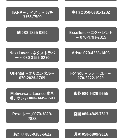
TIARA～ティアラ～ 070-
幸せに 050-6881-1232
3356-7509
蘭 080-1855-0392
Excellent ～エクセレント
～ 070-4793-2315
Next Lover～ネクストラバ
Arista 070-4333-1408
ー～ 080-3155-8270
Oriental ～オリエンタル～
For You ～フォー ユー～
070-2826-1709
070-3222-1929
Motoyawata Lounge 本八
蜜茶 080-9429-9555
幡ラウンジ 080-3945-0583
Reve レーブ 070-3829-
楽園 080-4849-7513
7888
あたり 080-9383-6622
月空 050-5809-9116