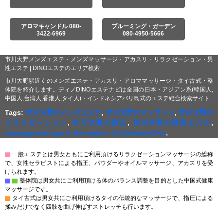
アロマキャンドル 080-
ブルーミング・ガーデン
3422-6969
080-4950-5666
市川大野メンズエステ・メンズマッサージ・アカスリ・リラクゼーション・男
性エステ | DINOエステのエリア検索
市川大野駅近くのメンズエステ・アカスリ・アロママッサージ・タイ古式・整
体院を紹介します。ディノDINOエステナビは全国の日本・アジアン系(韓国人,
中国人,台湾人,香港人,タイ人)・インドネシアバリ島式のエステ総合検索サイト
Tags:
市川大野のメンズエステ
,
市川大野のマッサージ
,
市川大野の
リラクゼーション
,
市川大野の指圧
,
市川大野の男性エステ
,
massage and spa in the station of Ichikawa-Ono
,
▇
一般エステとは男女ともにご利用頂けるリラクゼーションマッサージの総称
で、女性セラピストによる指圧、パウダーやオイルマッサージ、アカスリを受
けられます。
▇
▇
整体院は男女共にご利用頂ける体のバランス調整を目的とした中国式健康
マッサージです。
▇
タイ古式は男女共にご利用頂けるタイの伝統的なマッサージで、指圧による
揉みだけでなく四肢を曲げ伸ばすストレッチも行います。