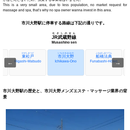
This is a very small area, due to less population, no market request for
massage and spa, that’s why no spa owner wanna invest in this area.
市川大野駅に停車する路線は下記の通りです。
むさしのせん
JR武蔵野線
Musashino sen
ひがしまつど
いちかわおおの
ふなばしほうてん
東松戸
市川大野
船橋法典
ra
←
Higashi-Matsudo
Ichikawa-Ono
Funabashi-Hōten
→
市川大野駅の歴史と、市川大野メンズエステ・マッサージ業界の背
景