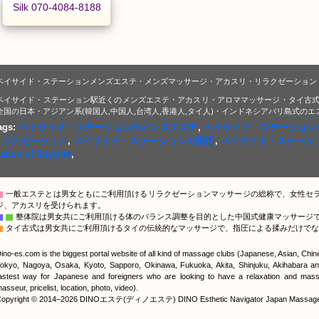
Silk 070-4084-8188
ベイサイド・ステーションメンズエステ・メンズマッサージ・アカスリ・リラクゼーション・男
ベイサイド・ステーション駅近くのメンズエステ・アカスリ・アロママッサージ・タイ古式
全国の日本・アジアン系(韓国人,中国人,台湾人,香港人,タイ人)・インドネシアバリ島式の
ags:
ベイサイド・ステーションのメンズエステ
,
ベイサイド・ステーション
リラクゼーション
,
ベイサイド・ステーションの指圧
,
ベイサイド・ステーシ
tation of Bayside
,
▇
一般エステとは男女ともにご利用頂けるリラクゼーションマッサージの総称で、女性セ
ジ、アカスリを受けられます。
▇
▇
整体院は男女共にご利用頂ける体のバランス調整を目的とした中国式健康マッサージ
▇
タイ古式は男女共にご利用頂けるタイの伝統的なマッサージで、指圧による揉みだけでな
ino-es.com is the biggest portal website of all kind of massage clubs (Japanese, Asian, Chi
okyo, Nagoya, Osaka, Kyoto, Sapporo, Okinawa, Fukuoka, Akita, Shinjuku, Akihabara and
astest way for Japanese and foreigners who are looking to have a relaxation and massa
asseur, pricelist, location, photo, video).
opyright © 2014–2026 DINOエステ(ディノエステ) DINO Esthetic Navigator Japan Massage Por