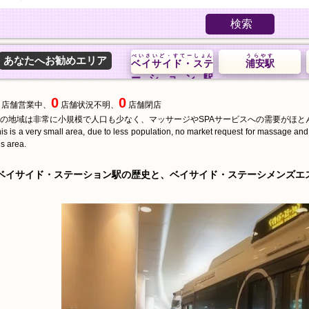
検索
べいさいど・すてーしょん
うらやす
あなたへお勧めエリア
ベイサイド・ステ
浦安駅
ーション駅
0
0
店舗営業中、
店舗状況不明、
店舗閉店
の地域は非常に小規模で人口も少なく、マッサージやSPAサービスへの需要がほと
is is a very small area, due to less population, no market request for massage an
is area.
ベイサイド・ステーション駅の歴史と、ベイサイド・ステーシメンズエ