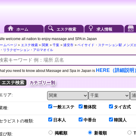
ホーム
エステ検索
求人情報
We welcome all nation to enjoy massage and SPA in Japan
ームページ
>
エステ検索
>
関東
>
千葉
>
浦安市
>
ベイサイド・ステーション駅 メンズ
・リラクゼーション・アロマオイル
HERE（詳細説明
at you need to know about Massage and Spa in Japan is
エステ検索
カテゴリー別
エリア:
一般エステ
整体院
タイ古式
業種:
日本人
中香台
韓国人
セラピストの種類:
掲載順
新着順
並び順: