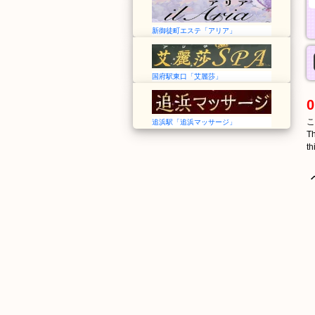
新御徒町エステ「アリア」
国府駅東口「艾麗莎」
0
こ
追浜駅「追浜マッサージ」
Th
th