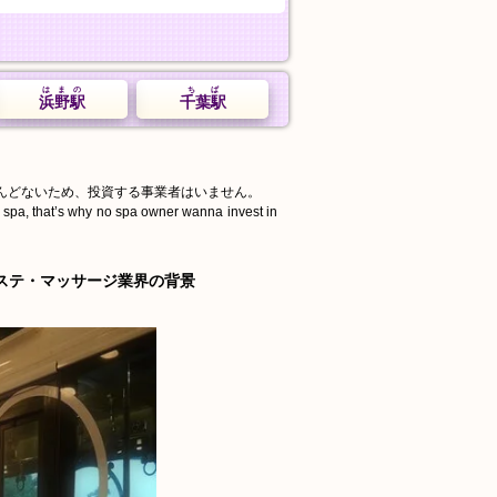
はまの
ちば
浜野駅
千葉駅
んどないため、投資する事業者はいません。
d spa, that’s why no spa owner wanna invest in
ステ・マッサージ業界の背景