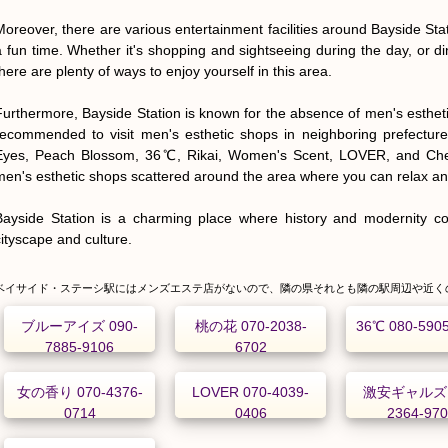
Moreover, there are various entertainment facilities around Bayside Stati
a fun time. Whether it's shopping and sightseeing during the day, or din
here are plenty of ways to enjoy yourself in this area.

Furthermore, Bayside Station is known for the absence of men's esthetic s
recommended to visit men's esthetic shops in neighboring prefectures
Eyes, Peach Blossom, 36℃, Rikai, Women's Scent, LOVER, and Chea
men's esthetic shops scattered around the area where you can relax an
Bayside Station is a charming place where history and modernity com
cityscape and culture.
ベイサイド・ステーシ駅にはメンズエステ店がないので、隣の県それとも隣の駅周辺や近く
ブルーアイズ 090-
桃の花 070-2038-
36℃ 080-590
7885-9106
6702
女の香り 070-4376-
LOVER 070-4039-
激安ギャルズ 
0714
0406
2364-97