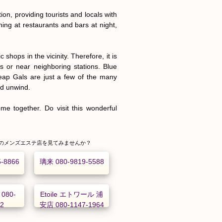
on, providing tourists and locals with 
ing at restaurants and bars at night, 
hops in the vicinity. Therefore, it is 
 or near neighboring stations. Blue 
p Gals are just a few of the many 
d unwind.

e together. Do visit this wonderful 
のメンズエステ店を見てみませんか？
5-8866
璃来 080-9819-5588
080-
Etoile エトワール 浦
02
安店 080-1147-1964