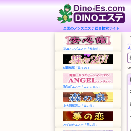
全国のメンズエステ総合検索サイト
ホ
式
草加メンズエステ「安心館」
飯田橋駅「蝶々20！」
Wh
諏訪町エステ「エンジェル」
上大岡駅西口「森の泉」
みずほ台エステ「夢の恋」