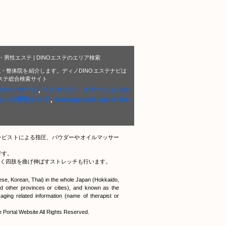
性エステ | DINOエステのエリア検索
・整体院を紹介します。ディノDINOエステナビは
エステ総合検索サイト
のマッサージ
,
ベイサイド・ステーションの
ョンの男性エステ
,
massage and spa in the
ラピストによる指圧、パウダーやオイルマッサー
です。
く四肢を曲げ伸ばすストレッチも行います。
nese, Korean, Thai) in the whole Japan (Hokkaido,
 other provinces or cities), and known as the
ging related information (name of therapist or
tal Website All Rights Reserved.